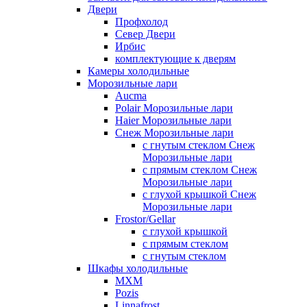
Двери
Профхолод
Север Двери
Ирбис
комплектующие к дверям
Камеры холодильные
Морозильные лари
Aucma
Polair Морозильные лари
Haier Морозильные лари
Снеж Морозильные лари
с гнутым стеклом Снеж
Морозильные лари
с прямым стеклом Снеж
Морозильные лари
с глухой крышкой Снеж
Морозильные лари
Frostor/Gellar
с глухой крышкой
с прямым стеклом
с гнутым стеклом
Шкафы холодильные
МХМ
Pozis
Linnafrost