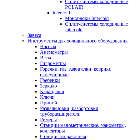
Сплит-системы холодильные
POLAIR
Intercold
Моноблоки Intercold
Сплит-системы холодильные
Intercold
Завеса
Инструменты для холодильного оборудования
Насосы
Анемометры
Весы
Гигрометры
Горелки, газ, зажигалки, коврики
огнеупорные
Гребенки
Зеркало
Карандаши
Ключи
Припой
Развальцовки, разбортовки,
труборасширители
Римеры
Станции манометрические, манометры,
коллекторы
Станция заправочная