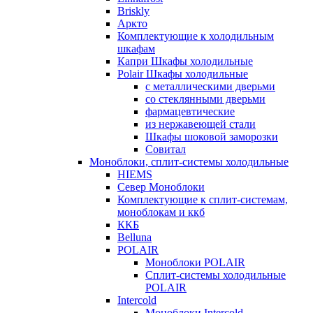
Briskly
Аркто
Комплектующие к холодильным
шкафам
Капри Шкафы холодильные
Polair Шкафы холодильные
с металлическими дверьми
со стеклянными дверьми
фармацевтические
из нержавеющей стали
Шкафы шоковой заморозки
Совитал
Моноблоки, сплит-системы холодильные
HIEMS
Север Моноблоки
Комплектующие к сплит-системам,
моноблокам и ккб
ККБ
Belluna
POLAIR
Моноблоки POLAIR
Сплит-системы холодильные
POLAIR
Intercold
Моноблоки Intercold