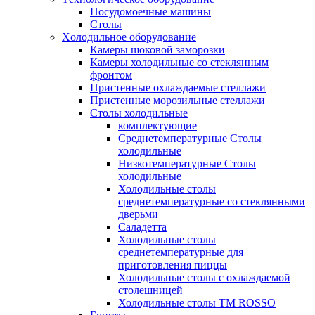
Посудомоечные машины
Столы
Xолодильное оборудование
Камеры шоковой заморозки
Камеры холодильные со стеклянным
фронтом
Пристенные охлаждаемые стеллажи
Пристенные морозильные стеллажи
Столы холодильные
комплектующие
Среднетемпературные Столы
холодильные
Низкотемпературные Столы
холодильные
Холодильные столы
среднетемпературные со стеклянными
дверьми
Саладетта
Холодильные столы
среднетемпературные для
приготовления пиццы
Холодильные столы с охлаждаемой
столешницей
Холодильные столы ТМ ROSSO