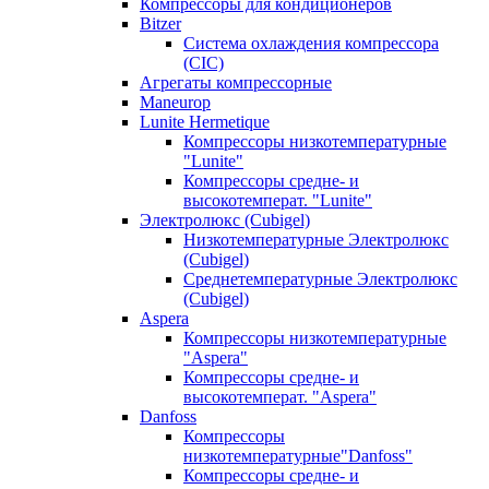
Компрессоры для кондиционеров
Bitzer
Система охлаждения компрессора
(CIC)
Агрегаты компрессорные
Maneurop
Lunite Hermetique
Компрессоры низкотемпературные
"Lunite"
Компрессоры средне- и
высокотемперат. "Lunite"
Электролюкс (Cubigel)
Низкотемпературные Электролюкс
(Cubigel)
Среднетемпературные Электролюкс
(Cubigel)
Aspera
Компрессоры низкотемпературные
"Aspera"
Компрессоры средне- и
высокотемперат. "Aspera"
Danfoss
Компрессоры
низкотемпературные"Danfoss"
Компрессоры средне- и