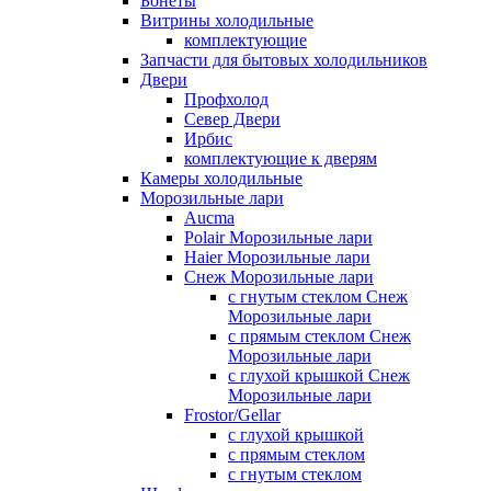
Бонеты
Витрины холодильные
комплектующие
Запчасти для бытовых холодильников
Двери
Профхолод
Север Двери
Ирбис
комплектующие к дверям
Камеры холодильные
Морозильные лари
Aucma
Polair Морозильные лари
Haier Морозильные лари
Снеж Морозильные лари
с гнутым стеклом Снеж
Морозильные лари
с прямым стеклом Снеж
Морозильные лари
с глухой крышкой Снеж
Морозильные лари
Frostor/Gellar
с глухой крышкой
с прямым стеклом
с гнутым стеклом