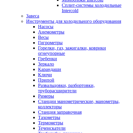
Сплит-системы холодильные
Intercold
Завеса
Инструменты для холодильного оборудования
Насосы
Анемометры
Весы
Гигрометры
Горелки, газ, зажигалки, коврики
огнеупорные
Гребенки
Зеркало
Карандаши
Ключи
Припой
Развальцовки, разбортовки,
труборасширители
Римеры
Станции манометрические, манометры,
коллекторы
Станция заправочная
Тахометры
Термометры
Течеискатели