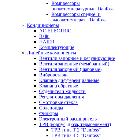
Компрессоры
низкотемпературные"Danfoss"
Компрессоры средне- и
высокотемперат. "Danfoss"
Кондиционеры
AC ELECTRIC
Ballu
HAIER
Комплектующие
Линейные компоненты
Вентили запорные и регулирующие
Вентиля запорные (мембранный)
Вентиля запорный (шаровые)
Вибровставка
Клапана дифференциальные
Клапана обратные
Отделители жидкости
Регуляторы давления
Смотровые стёкла
Соленоиды
Фильтры
Электронный расширитель
ТРВ (корпус, дюза, термоэлемент)
ТРВ типа Т 2 "Danfoss"
ТРВ типа Т 5 "Danfoss"