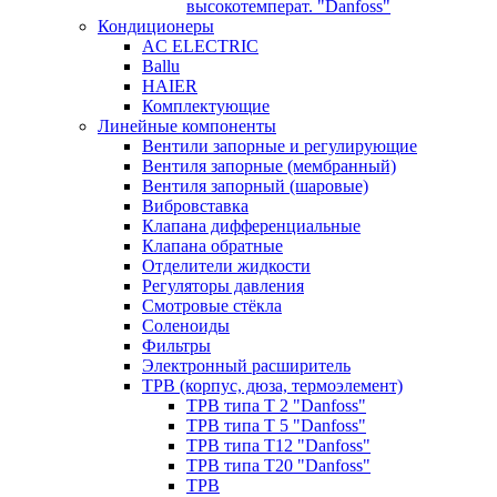
высокотемперат. "Danfoss"
Кондиционеры
AC ELECTRIC
Ballu
HAIER
Комплектующие
Линейные компоненты
Вентили запорные и регулирующие
Вентиля запорные (мембранный)
Вентиля запорный (шаровые)
Вибровставка
Клапана дифференциальные
Клапана обратные
Отделители жидкости
Регуляторы давления
Смотровые стёкла
Соленоиды
Фильтры
Электронный расширитель
ТРВ (корпус, дюза, термоэлемент)
ТРВ типа Т 2 "Danfoss"
ТРВ типа Т 5 "Danfoss"
ТРВ типа Т12 "Danfoss"
ТРВ типа Т20 "Danfoss"
ТРВ