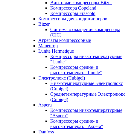
Винтовые компрессоры Bitzer
Компрессора Copeland
Компрессоры Frascold
Компрессоры для кондиционеров
Bitzer
Система охлаждения компрессора
(CIC)
Агрегаты компрессорные
Maneurop
Lunite Hermetique
Компрессоры низкотемпературные
"Lunite"
Компрессоры средне- и
высокотемперат. "Lunite"
Электролюкс (Cubigel)
Низкотемпературные Электролюкс
(Cubigel)
Среднетемпературные Электролюкс
(Cubigel)
Aspera
Компрессоры низкотемпературные
"Aspera"
Компрессоры средне- и
высокотемперат. "Aspera"
Danfoss