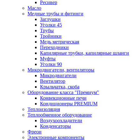
Ресивер
Масло
Медные трубы и фитинги
Заглушки
Уголки 45
Трубы
Тройники
Медь метрическая
Переходники
Капилярные трубки, капилярные шланги
Муфты
Уголки 90
Микродвигатели, вентиляторы
Микродвигатели
Вентилятор
Крыльчатка, скоба
Оборудование класса "Премиум"
Конвекционные печи
Кондиционеры PREMIUM
Теплоизоляция
Теплообменное оборудование
Воздухоохладители
Конденсаторы
Фреон
Электронные компоненты