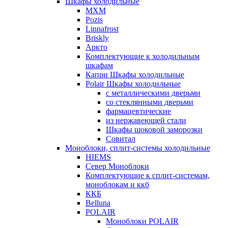
Шкафы холодильные
МХМ
Pozis
Linnafrost
Briskly
Аркто
Комплектующие к холодильным
шкафам
Капри Шкафы холодильные
Polair Шкафы холодильные
с металлическими дверьми
со стеклянными дверьми
фармацевтические
из нержавеющей стали
Шкафы шоковой заморозки
Совитал
Моноблоки, сплит-системы холодильные
HIEMS
Север Моноблоки
Комплектующие к сплит-системам,
моноблокам и ккб
ККБ
Belluna
POLAIR
Моноблоки POLAIR