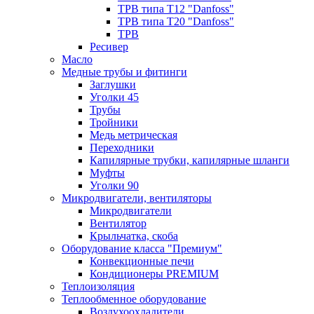
ТРВ типа Т12 "Danfoss"
ТРВ типа Т20 "Danfoss"
ТРВ
Ресивер
Масло
Медные трубы и фитинги
Заглушки
Уголки 45
Трубы
Тройники
Медь метрическая
Переходники
Капилярные трубки, капилярные шланги
Муфты
Уголки 90
Микродвигатели, вентиляторы
Микродвигатели
Вентилятор
Крыльчатка, скоба
Оборудование класса "Премиум"
Конвекционные печи
Кондиционеры PREMIUM
Теплоизоляция
Теплообменное оборудование
Воздухоохладители