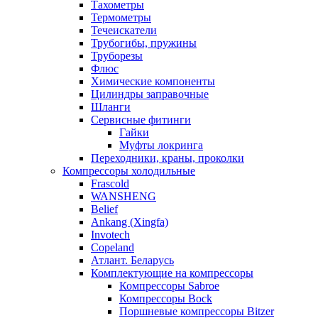
Тахометры
Термометры
Течеискатели
Трубогибы, пружины
Труборезы
Флюс
Химические компоненты
Цилиндры заправочные
Шланги
Сервисные фитинги
Гайки
Муфты локринга
Переходники, краны, проколки
Компрессоры холодильные
Frascold
WANSHENG
Belief
Ankang (Xingfa)
Invotech
Copeland
Атлант. Беларусь
Комплектующие на компрессоры
Компрессоры Sabroe
Компрессоры Bock
Поршневые компрессоры Bitzer