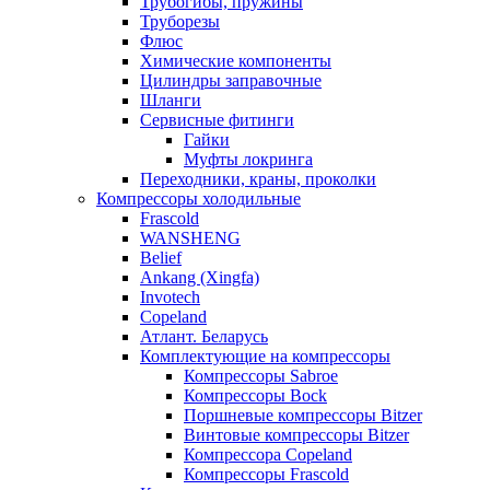
Трубогибы, пружины
Труборезы
Флюс
Химические компоненты
Цилиндры заправочные
Шланги
Сервисные фитинги
Гайки
Муфты локринга
Переходники, краны, проколки
Компрессоры холодильные
Frascold
WANSHENG
Belief
Ankang (Xingfa)
Invotech
Copeland
Атлант. Беларусь
Комплектующие на компрессоры
Компрессоры Sabroe
Компрессоры Bock
Поршневые компрессоры Bitzer
Винтовые компрессоры Bitzer
Компрессора Copeland
Компрессоры Frascold