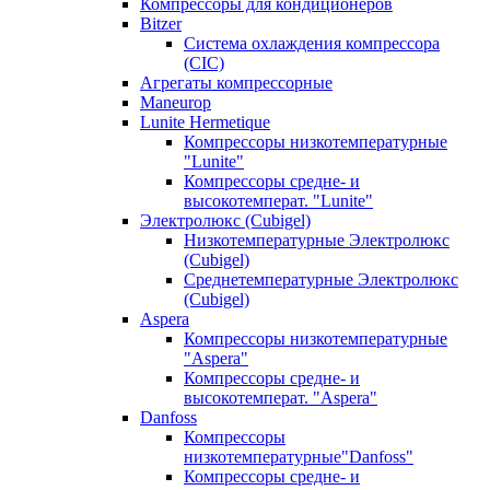
Компрессоры для кондиционеров
Bitzer
Система охлаждения компрессора
(CIC)
Агрегаты компрессорные
Maneurop
Lunite Hermetique
Компрессоры низкотемпературные
"Lunite"
Компрессоры средне- и
высокотемперат. "Lunite"
Электролюкс (Cubigel)
Низкотемпературные Электролюкс
(Cubigel)
Среднетемпературные Электролюкс
(Cubigel)
Aspera
Компрессоры низкотемпературные
"Aspera"
Компрессоры средне- и
высокотемперат. "Aspera"
Danfoss
Компрессоры
низкотемпературные"Danfoss"
Компрессоры средне- и