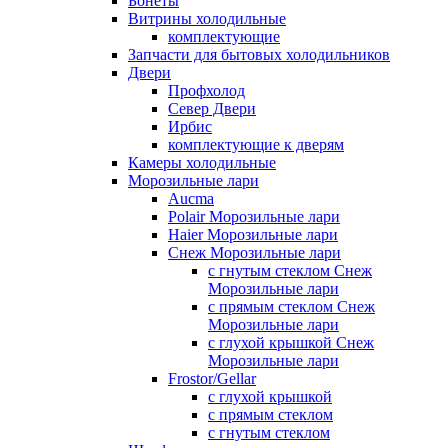
Бонеты
Витрины холодильные
комплектующие
Запчасти для бытовых холодильников
Двери
Профхолод
Север Двери
Ирбис
комплектующие к дверям
Камеры холодильные
Морозильные лари
Aucma
Polair Морозильные лари
Haier Морозильные лари
Снеж Морозильные лари
с гнутым стеклом Снеж
Морозильные лари
с прямым стеклом Снеж
Морозильные лари
с глухой крышкой Снеж
Морозильные лари
Frostor/Gellar
с глухой крышкой
с прямым стеклом
с гнутым стеклом