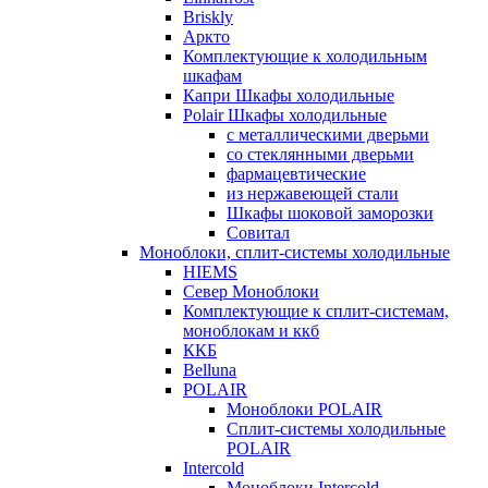
Briskly
Аркто
Комплектующие к холодильным
шкафам
Капри Шкафы холодильные
Polair Шкафы холодильные
с металлическими дверьми
со стеклянными дверьми
фармацевтические
из нержавеющей стали
Шкафы шоковой заморозки
Совитал
Моноблоки, сплит-системы холодильные
HIEMS
Север Моноблоки
Комплектующие к сплит-системам,
моноблокам и ккб
ККБ
Belluna
POLAIR
Моноблоки POLAIR
Сплит-системы холодильные
POLAIR
Intercold
Моноблоки Intercold