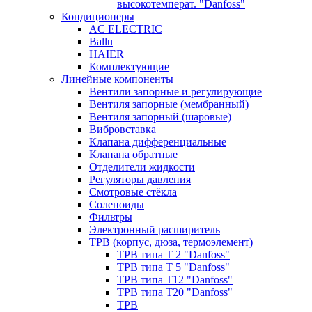
высокотемперат. "Danfoss"
Кондиционеры
AC ELECTRIC
Ballu
HAIER
Комплектующие
Линейные компоненты
Вентили запорные и регулирующие
Вентиля запорные (мембранный)
Вентиля запорный (шаровые)
Вибровставка
Клапана дифференциальные
Клапана обратные
Отделители жидкости
Регуляторы давления
Смотровые стёкла
Соленоиды
Фильтры
Электронный расширитель
ТРВ (корпус, дюза, термоэлемент)
ТРВ типа Т 2 "Danfoss"
ТРВ типа Т 5 "Danfoss"
ТРВ типа Т12 "Danfoss"
ТРВ типа Т20 "Danfoss"
ТРВ