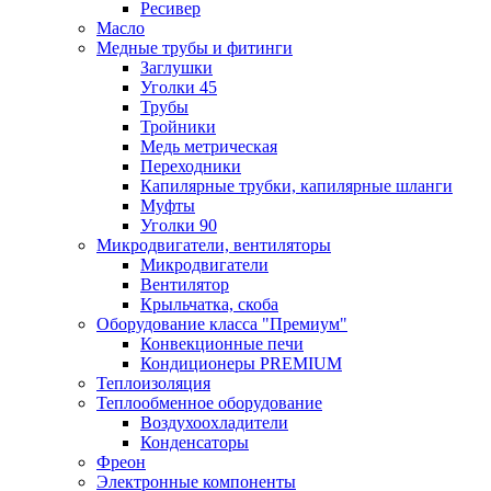
Ресивер
Масло
Медные трубы и фитинги
Заглушки
Уголки 45
Трубы
Тройники
Медь метрическая
Переходники
Капилярные трубки, капилярные шланги
Муфты
Уголки 90
Микродвигатели, вентиляторы
Микродвигатели
Вентилятор
Крыльчатка, скоба
Оборудование класса "Премиум"
Конвекционные печи
Кондиционеры PREMIUM
Теплоизоляция
Теплообменное оборудование
Воздухоохладители
Конденсаторы
Фреон
Электронные компоненты