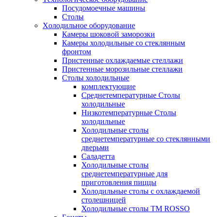
Посудомоечные машины
Столы
Xолодильное оборудование
Камеры шоковой заморозки
Камеры холодильные со стеклянным
фронтом
Пристенные охлаждаемые стеллажи
Пристенные морозильные стеллажи
Столы холодильные
комплектующие
Среднетемпературные Столы
холодильные
Низкотемпературные Столы
холодильные
Холодильные столы
среднетемпературные со стеклянными
дверьми
Саладетта
Холодильные столы
среднетемпературные для
приготовления пиццы
Холодильные столы с охлаждаемой
столешницей
Холодильные столы ТМ ROSSO