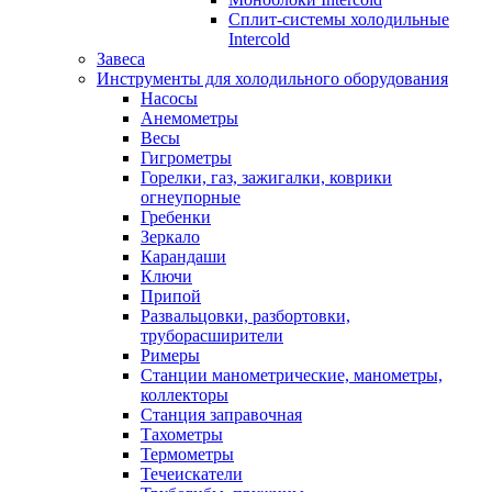
Сплит-системы холодильные
Intercold
Завеса
Инструменты для холодильного оборудования
Насосы
Анемометры
Весы
Гигрометры
Горелки, газ, зажигалки, коврики
огнеупорные
Гребенки
Зеркало
Карандаши
Ключи
Припой
Развальцовки, разбортовки,
труборасширители
Римеры
Станции манометрические, манометры,
коллекторы
Станция заправочная
Тахометры
Термометры
Течеискатели