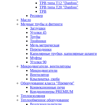
ТРВ типа Т12 "Danfoss"
ТРВ типа Т20 "Danfoss"
ТРВ
Ресивер
Масло
Медные трубы и фитинги
Заглушки
Уголки 45
Трубы
Тройники
Медь метрическая
Переходники
Капилярные трубки, капилярные шланги
Муфты
Уголки 90
Микродвигатели, вентиляторы
Микродвигатели
Вентилятор
Крыльчатка, скоба
Оборудование класса "Премиум"
Конвекционные печи
Кондиционеры PREMIUM
Теплоизоляция
Теплообменное оборудование
Воздухоохладители