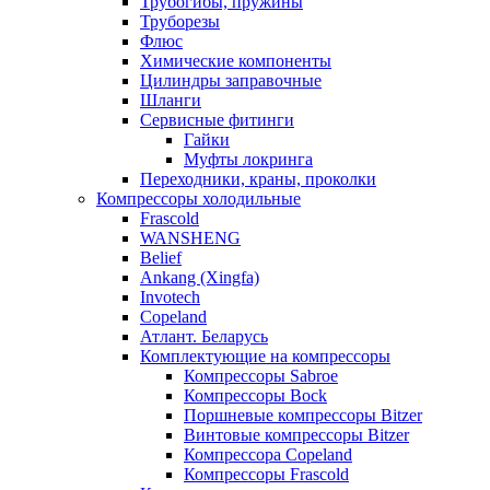
Трубогибы, пружины
Труборезы
Флюс
Химические компоненты
Цилиндры заправочные
Шланги
Сервисные фитинги
Гайки
Муфты локринга
Переходники, краны, проколки
Компрессоры холодильные
Frascold
WANSHENG
Belief
Ankang (Xingfa)
Invotech
Copeland
Атлант. Беларусь
Комплектующие на компрессоры
Компрессоры Sabroe
Компрессоры Bock
Поршневые компрессоры Bitzer
Винтовые компрессоры Bitzer
Компрессора Copeland
Компрессоры Frascold