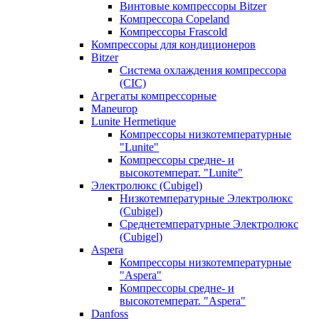
Винтовые компрессоры Bitzer
Компрессора Copeland
Компрессоры Frascold
Компрессоры для кондиционеров
Bitzer
Система охлаждения компрессора
(CIC)
Агрегаты компрессорные
Maneurop
Lunite Hermetique
Компрессоры низкотемпературные
"Lunite"
Компрессоры средне- и
высокотемперат. "Lunite"
Электролюкс (Cubigel)
Низкотемпературные Электролюкс
(Cubigel)
Среднетемпературные Электролюкс
(Cubigel)
Aspera
Компрессоры низкотемпературные
"Aspera"
Компрессоры средне- и
высокотемперат. "Aspera"
Danfoss