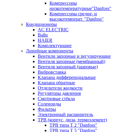
Компрессоры
низкотемпературные"Danfoss"
Компрессоры средне- и
высокотемперат. "Danfoss"
Кондиционеры
AC ELECTRIC
Ballu
HAIER
Комплектующие
Линейные компоненты
Вентили запорные и регулирующие
Вентиля запорные (мембранный)
Вентиля запорный (шаровые)
Вибровставка
Клапана дифференциальные
Клапана обратные
Отделители жидкости
Регуляторы давления
Смотровые стёкла
Соленоиды
Фильтры
Электронный расширитель
ТРВ (корпус, дюза, термоэлемент)
ТРВ типа Т 2 "Danfoss"
ТРВ типа Т 5 "Danfoss"