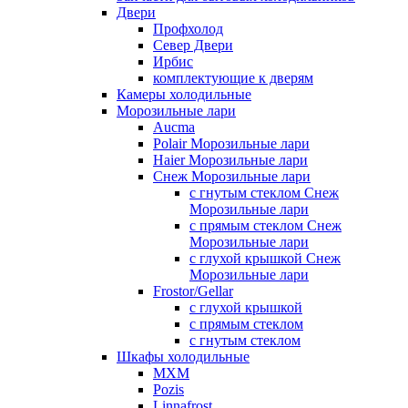
Двери
Профхолод
Север Двери
Ирбис
комплектующие к дверям
Камеры холодильные
Морозильные лари
Aucma
Polair Морозильные лари
Haier Морозильные лари
Снеж Морозильные лари
с гнутым стеклом Снеж
Морозильные лари
с прямым стеклом Снеж
Морозильные лари
с глухой крышкой Снеж
Морозильные лари
Frostor/Gellar
с глухой крышкой
с прямым стеклом
с гнутым стеклом
Шкафы холодильные
МХМ
Pozis
Linnafrost