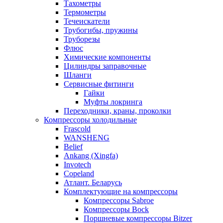
Тахометры
Термометры
Течеискатели
Трубогибы, пружины
Труборезы
Флюс
Химические компоненты
Цилиндры заправочные
Шланги
Сервисные фитинги
Гайки
Муфты локринга
Переходники, краны, проколки
Компрессоры холодильные
Frascold
WANSHENG
Belief
Ankang (Xingfa)
Invotech
Copeland
Атлант. Беларусь
Комплектующие на компрессоры
Компрессоры Sabroe
Компрессоры Bock
Поршневые компрессоры Bitzer