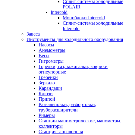
Сплит-системы холодильные
POLAIR
Intercold
Моноблоки Intercold
Сплит-системы холодильные
Intercold
Завеса
Инструменты для холодильного оборудования
Насосы
Анемометры
Весы
Гигрометры
Горелки, газ, зажигалки, коврики
огнеупорные
Гребенки
Зеркало
Карандаши
Ключи
Припой
Развальцовки, разбортовки,
труборасширители
Римеры
Станции манометрические, манометры,
коллекторы
Станция заправочная