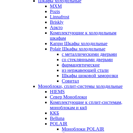
Шкафы холодильные
МХМ
Pozis
Linnafrost
Briskly
Аркто
Комплектующие к холодильным
шкафам
Капри Шкафы холодильные
Polair Шкафы холодильные
с металлическими дверьми
со стеклянными дверьми
фармацевтические
из нержавеющей стали
Шкафы шоковой заморозки
Совитал
Моноблоки, сплит-системы холодильные
HIEMS
Север Моноблоки
Комплектующие к сплит-системам,
моноблокам и ккб
ККБ
Belluna
POLAIR
Моноблоки POLAIR