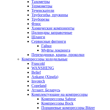
Тахометры
Термометры
Течеискатели
Трубогибы, пружины
Труборезы
Флюс
Химические компоненты
Цилиндры заправочные
Шланги
Сервисные фитинги
Гайки
Муфты локринга
Переходники, краны, проколки
Компрессоры холодильные
Frascold
WANSHENG
Belief
Ankang (Xingfa)
Invotech
Copeland
Атлант. Беларусь
Комплектующие на компрессоры
Компрессоры Sabroe
Компрессоры Bock
Поршневые компрессоры Bitzer