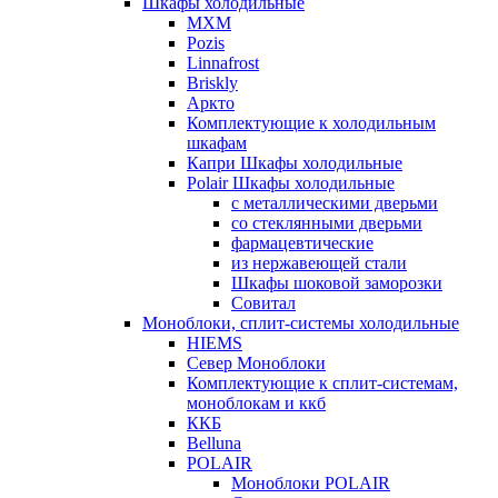
Шкафы холодильные
МХМ
Pozis
Linnafrost
Briskly
Аркто
Комплектующие к холодильным
шкафам
Капри Шкафы холодильные
Polair Шкафы холодильные
с металлическими дверьми
со стеклянными дверьми
фармацевтические
из нержавеющей стали
Шкафы шоковой заморозки
Совитал
Моноблоки, сплит-системы холодильные
HIEMS
Север Моноблоки
Комплектующие к сплит-системам,
моноблокам и ккб
ККБ
Belluna
POLAIR
Моноблоки POLAIR