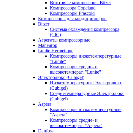
Винтовые компрессоры Bitzer
Компрессора Copeland
Компрессоры Frascold
Компрессоры для кондиционеров
Bitzer
Система охлаждения компрессора
(CIC)
Агрегаты компрессорные
Maneurop
Lunite Hermetique
Компрессоры низкотемпературные
"Lunite"
Компрессоры средне- и
высокотемперат. "Lunite"
Электролюкс (Cubigel)
Низкотемпературные Электролюкс
(Cubigel)
Среднетемпературные Электролюкс
(Cubigel)
Aspera
Компрессоры низкотемпературные
"Aspera"
Компрессоры средне- и
высокотемперат. "Aspera"
Danfoss