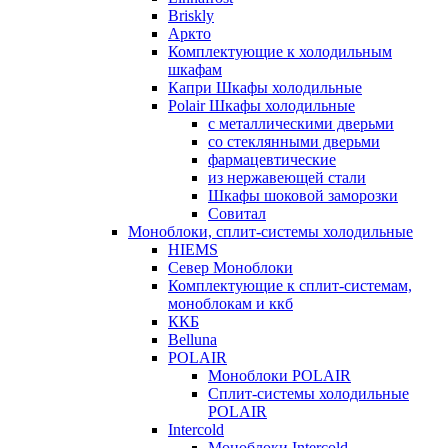
Briskly
Аркто
Комплектующие к холодильным
шкафам
Капри Шкафы холодильные
Polair Шкафы холодильные
с металлическими дверьми
со стеклянными дверьми
фармацевтические
из нержавеющей стали
Шкафы шоковой заморозки
Совитал
Моноблоки, сплит-системы холодильные
HIEMS
Север Моноблоки
Комплектующие к сплит-системам,
моноблокам и ккб
ККБ
Belluna
POLAIR
Моноблоки POLAIR
Сплит-системы холодильные
POLAIR
Intercold
Моноблоки Intercold