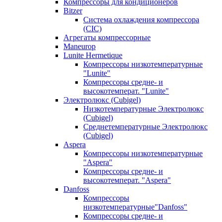
Компрессоры для кондиционеров
Bitzer
Система охлаждения компрессора
(CIC)
Агрегаты компрессорные
Maneurop
Lunite Hermetique
Компрессоры низкотемпературные
"Lunite"
Компрессоры средне- и
высокотемперат. "Lunite"
Электролюкс (Cubigel)
Низкотемпературные Электролюкс
(Cubigel)
Среднетемпературные Электролюкс
(Cubigel)
Aspera
Компрессоры низкотемпературные
"Aspera"
Компрессоры средне- и
высокотемперат. "Aspera"
Danfoss
Компрессоры
низкотемпературные"Danfoss"
Компрессоры средне- и