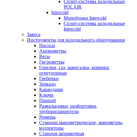
Сплит-системы холодильные
POLAIR
Intercold
Моноблоки Intercold
Сплит-системы холодильные
Intercold
Завеса
Инструменты для холодильного оборудования
Насосы
Анемометры
Весы
Гигрометры
Горелки, газ, зажигалки, коврики
огнеупорные
Гребенки
Зеркало
Карандаши
Ключи
Припой
Развальцовки, разбортовки,
труборасширители
Римеры
Станции манометрические, манометры,
коллекторы
Станция заправочная