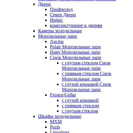
Двери
Профхолод
Север Двери
Ирбис
комплектующие к дверям
Камеры холодильные
Морозильные лари
Aucma
Polair Морозильные лари
Haier Морозильные лари
Снеж Морозильные лари
с гнутым стеклом Снеж
Морозильные лари
с прямым стеклом Снеж
Морозильные лари
с глухой крышкой Снеж
Морозильные лари
Frostor/Gellar
с глухой крышкой
с прямым стеклом
с гнутым стеклом
Шкафы холодильные
МХМ
Pozis
Linnafrost