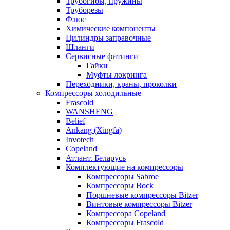
Трубогибы, пружины
Труборезы
Флюс
Химические компоненты
Цилиндры заправочные
Шланги
Сервисные фитинги
Гайки
Муфты локринга
Переходники, краны, проколки
Компрессоры холодильные
Frascold
WANSHENG
Belief
Ankang (Xingfa)
Invotech
Copeland
Атлант. Беларусь
Комплектующие на компрессоры
Компрессоры Sabroe
Компрессоры Bock
Поршневые компрессоры Bitzer
Винтовые компрессоры Bitzer
Компрессора Copeland
Компрессоры Frascold