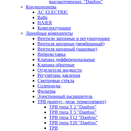
высокотемперат. "Danfoss"
Кондиционеры
AC ELECTRIC
Ballu
HAIER
Комплектующие
Линейные компоненты
Вентили запорные и регулирующие
Вентиля запорные (мембранный)
Вентиля запорный (шаровые)
Вибровставка
Клапана дифференциальные
Клапана обратные
Отделители жидкости
Регуляторы давления
Смотровые стёкла
Соленоиды
Фильтры
Электронный расширитель
ТРВ (корпус, дюза, термоэлемент)
ТРВ типа Т 2 "Danfoss"
ТРВ типа Т 5 "Danfoss"
ТРВ типа Т12 "Danfoss"
ТРВ типа Т20 "Danfoss"
ТРВ