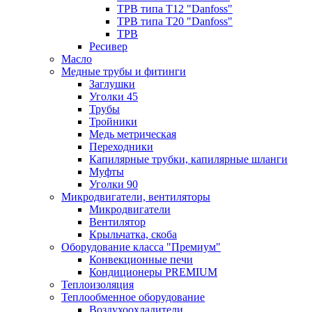
ТРВ типа Т12 "Danfoss"
ТРВ типа Т20 "Danfoss"
ТРВ
Ресивер
Масло
Медные трубы и фитинги
Заглушки
Уголки 45
Трубы
Тройники
Медь метрическая
Переходники
Капилярные трубки, капилярные шланги
Муфты
Уголки 90
Микродвигатели, вентиляторы
Микродвигатели
Вентилятор
Крыльчатка, скоба
Оборудование класса "Премиум"
Конвекционные печи
Кондиционеры PREMIUM
Теплоизоляция
Теплообменное оборудование
Воздухоохладители