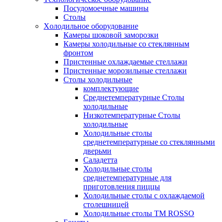
Посудомоечные машины
Столы
Xолодильное оборудование
Камеры шоковой заморозки
Камеры холодильные со стеклянным
фронтом
Пристенные охлаждаемые стеллажи
Пристенные морозильные стеллажи
Столы холодильные
комплектующие
Среднетемпературные Столы
холодильные
Низкотемпературные Столы
холодильные
Холодильные столы
среднетемпературные со стеклянными
дверьми
Саладетта
Холодильные столы
среднетемпературные для
приготовления пиццы
Холодильные столы с охлаждаемой
столешницей
Холодильные столы ТМ ROSSO