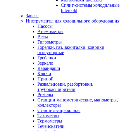
Сплит-системы холодильные
Intercold
Завеса
Инструменты для холодильного оборудования
Насосы
Анемометры
Весы
Гигрометры
Горелки, газ, зажигалки, коврики
огнеупорные
Гребенки
Зеркало
Карандаши
Ключи
Припой
Развальцовки, разбортовки,
труборасширители
Римеры
Станции манометрические, манометры,
коллекторы
Станция заправочная
Тахометры
Термометры
Течеискатели