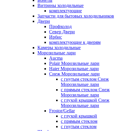
Бонеты
Витрины холодильные
комплектующие
Запчасти для бытовых холодильников
Двери
Профхолод
Север Двери
Ирбис
комплектующие к дверям
Камеры холодильные
Морозильные лари
Aucma
Polair Морозильные лари
Haier Морозильные лари
Снеж Морозильные лари
с гнутым стеклом Снеж
Морозильные лари
с прямым стеклом Снеж
Морозильные лари
с глухой крышкой Снеж
Морозильные лари
Frostor/Gellar
с глухой крышкой
с прямым стеклом
с гнутым стеклом