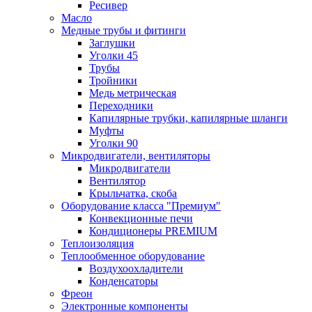
Ресивер
Масло
Медные трубы и фитинги
Заглушки
Уголки 45
Трубы
Тройники
Медь метрическая
Переходники
Капилярные трубки, капилярные шланги
Муфты
Уголки 90
Микродвигатели, вентиляторы
Микродвигатели
Вентилятор
Крыльчатка, скоба
Оборудование класса "Премиум"
Конвекционные печи
Кондиционеры PREMIUM
Теплоизоляция
Теплообменное оборудование
Воздухоохладители
Конденсаторы
Фреон
Электронные компоненты