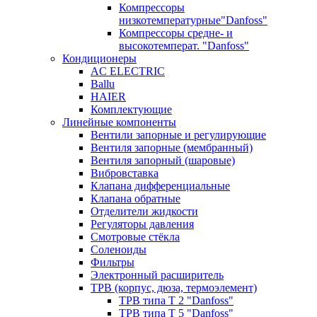
Компрессоры
низкотемпературные"Danfoss"
Компрессоры средне- и
высокотемперат. "Danfoss"
Кондиционеры
AC ELECTRIC
Ballu
HAIER
Комплектующие
Линейные компоненты
Вентили запорные и регулирующие
Вентиля запорные (мембранный)
Вентиля запорный (шаровые)
Вибровставка
Клапана дифференциальные
Клапана обратные
Отделители жидкости
Регуляторы давления
Смотровые стёкла
Соленоиды
Фильтры
Электронный расширитель
ТРВ (корпус, дюза, термоэлемент)
ТРВ типа Т 2 "Danfoss"
ТРВ типа Т 5 "Danfoss"