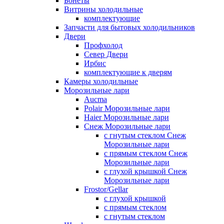
Бонеты
Витрины холодильные
комплектующие
Запчасти для бытовых холодильников
Двери
Профхолод
Север Двери
Ирбис
комплектующие к дверям
Камеры холодильные
Морозильные лари
Aucma
Polair Морозильные лари
Haier Морозильные лари
Снеж Морозильные лари
с гнутым стеклом Снеж
Морозильные лари
с прямым стеклом Снеж
Морозильные лари
с глухой крышкой Снеж
Морозильные лари
Frostor/Gellar
с глухой крышкой
с прямым стеклом
с гнутым стеклом