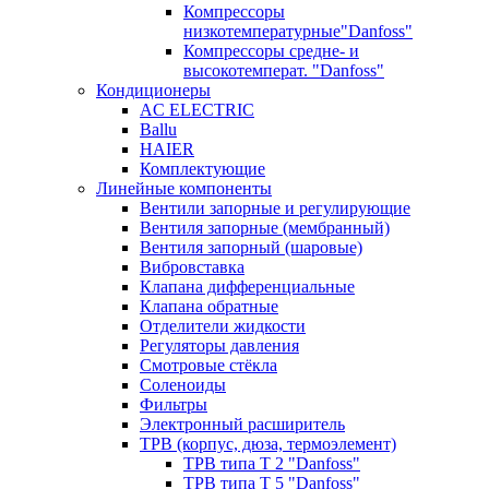
Компрессоры
низкотемпературные"Danfoss"
Компрессоры средне- и
высокотемперат. "Danfoss"
Кондиционеры
AC ELECTRIC
Ballu
HAIER
Комплектующие
Линейные компоненты
Вентили запорные и регулирующие
Вентиля запорные (мембранный)
Вентиля запорный (шаровые)
Вибровставка
Клапана дифференциальные
Клапана обратные
Отделители жидкости
Регуляторы давления
Смотровые стёкла
Соленоиды
Фильтры
Электронный расширитель
ТРВ (корпус, дюза, термоэлемент)
ТРВ типа Т 2 "Danfoss"
ТРВ типа Т 5 "Danfoss"