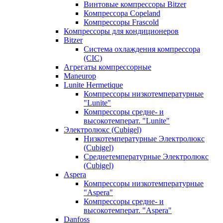
Винтовые компрессоры Bitzer
Компрессора Copeland
Компрессоры Frascold
Компрессоры для кондиционеров
Bitzer
Система охлаждения компрессора
(CIC)
Агрегаты компрессорные
Maneurop
Lunite Hermetique
Компрессоры низкотемпературные
"Lunite"
Компрессоры средне- и
высокотемперат. "Lunite"
Электролюкс (Cubigel)
Низкотемпературные Электролюкс
(Cubigel)
Среднетемпературные Электролюкс
(Cubigel)
Aspera
Компрессоры низкотемпературные
"Aspera"
Компрессоры средне- и
высокотемперат. "Aspera"
Danfoss