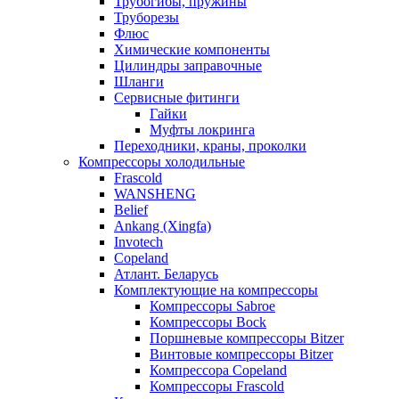
Трубогибы, пружины
Труборезы
Флюс
Химические компоненты
Цилиндры заправочные
Шланги
Сервисные фитинги
Гайки
Муфты локринга
Переходники, краны, проколки
Компрессоры холодильные
Frascold
WANSHENG
Belief
Ankang (Xingfa)
Invotech
Copeland
Атлант. Беларусь
Комплектующие на компрессоры
Компрессоры Sabroe
Компрессоры Bock
Поршневые компрессоры Bitzer
Винтовые компрессоры Bitzer
Компрессора Copeland
Компрессоры Frascold