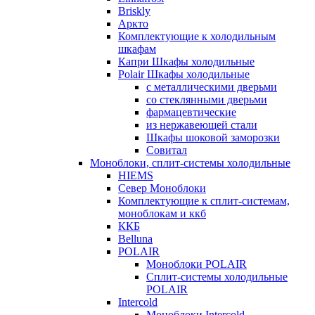
Briskly
Аркто
Комплектующие к холодильным
шкафам
Капри Шкафы холодильные
Polair Шкафы холодильные
с металлическими дверьми
со стеклянными дверьми
фармацевтические
из нержавеющей стали
Шкафы шоковой заморозки
Совитал
Моноблоки, сплит-системы холодильные
HIEMS
Север Моноблоки
Комплектующие к сплит-системам,
моноблокам и ккб
ККБ
Belluna
POLAIR
Моноблоки POLAIR
Сплит-системы холодильные
POLAIR
Intercold
Моноблоки Intercold