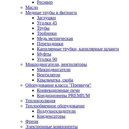
Ресивер
Масло
Медные трубы и фитинги
Заглушки
Уголки 45
Трубы
Тройники
Медь метрическая
Переходники
Капилярные трубки, капилярные шланги
Муфты
Уголки 90
Микродвигатели, вентиляторы
Микродвигатели
Вентилятор
Крыльчатка, скоба
Оборудование класса "Премиум"
Конвекционные печи
Кондиционеры PREMIUM
Теплоизоляция
Теплообменное оборудование
Воздухоохладители
Конденсаторы
Фреон
Электронные компоненты