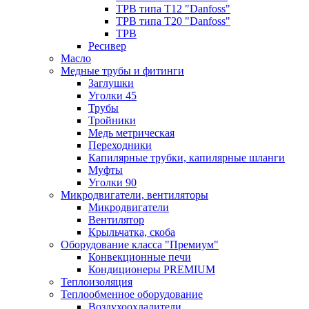
ТРВ типа Т12 "Danfoss"
ТРВ типа Т20 "Danfoss"
ТРВ
Ресивер
Масло
Медные трубы и фитинги
Заглушки
Уголки 45
Трубы
Тройники
Медь метрическая
Переходники
Капилярные трубки, капилярные шланги
Муфты
Уголки 90
Микродвигатели, вентиляторы
Микродвигатели
Вентилятор
Крыльчатка, скоба
Оборудование класса "Премиум"
Конвекционные печи
Кондиционеры PREMIUM
Теплоизоляция
Теплообменное оборудование
Воздухоохладители