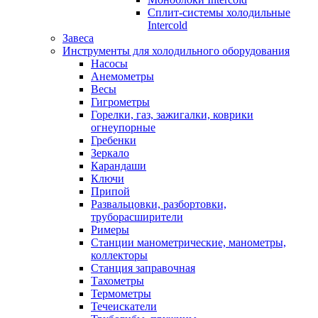
Сплит-системы холодильные
Intercold
Завеса
Инструменты для холодильного оборудования
Насосы
Анемометры
Весы
Гигрометры
Горелки, газ, зажигалки, коврики
огнеупорные
Гребенки
Зеркало
Карандаши
Ключи
Припой
Развальцовки, разбортовки,
труборасширители
Римеры
Станции манометрические, манометры,
коллекторы
Станция заправочная
Тахометры
Термометры
Течеискатели