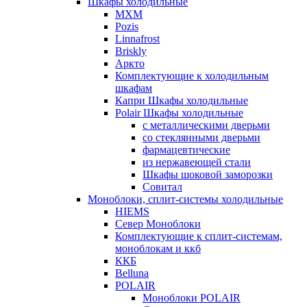
Шкафы холодильные
МХМ
Pozis
Linnafrost
Briskly
Аркто
Комплектующие к холодильным
шкафам
Капри Шкафы холодильные
Polair Шкафы холодильные
с металлическими дверьми
со стеклянными дверьми
фармацевтические
из нержавеющей стали
Шкафы шоковой заморозки
Совитал
Моноблоки, сплит-системы холодильные
HIEMS
Север Моноблоки
Комплектующие к сплит-системам,
моноблокам и ккб
ККБ
Belluna
POLAIR
Моноблоки POLAIR