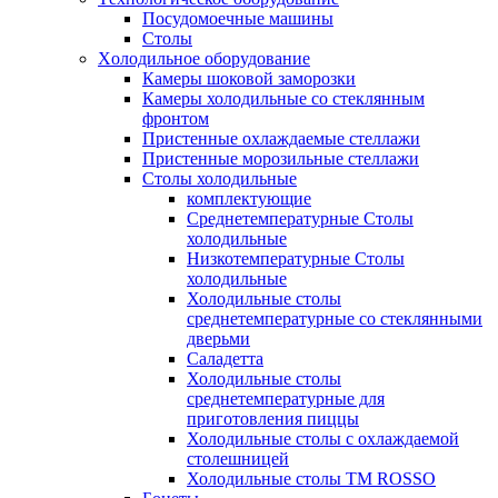
Посудомоечные машины
Столы
Xолодильное оборудование
Камеры шоковой заморозки
Камеры холодильные со стеклянным
фронтом
Пристенные охлаждаемые стеллажи
Пристенные морозильные стеллажи
Столы холодильные
комплектующие
Среднетемпературные Столы
холодильные
Низкотемпературные Столы
холодильные
Холодильные столы
среднетемпературные со стеклянными
дверьми
Саладетта
Холодильные столы
среднетемпературные для
приготовления пиццы
Холодильные столы с охлаждаемой
столешницей
Холодильные столы ТМ ROSSO