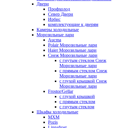
Двери
Профхолод
Север Двери
Ирбис
комплектующие к дверям
Камеры холодильные
Морозильные лари
Aucma
Polair Морозильные лари
Haier Морозильные лари
Снеж Морозильные лари
с гнутым стеклом Снеж
Морозильные лари
с прямым стеклом Снеж
Морозильные лари
с глухой крышкой Снеж
Морозильные лари
Frostor/Gellar
с глухой крышкой
с прямым стеклом
с гнутым стеклом
Шкафы холодильные
МХМ
Pozis
Linnafrost