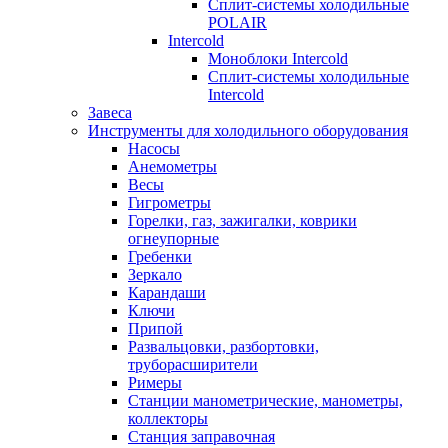
Сплит-системы холодильные
POLAIR
Intercold
Моноблоки Intercold
Сплит-системы холодильные
Intercold
Завеса
Инструменты для холодильного оборудования
Насосы
Анемометры
Весы
Гигрометры
Горелки, газ, зажигалки, коврики
огнеупорные
Гребенки
Зеркало
Карандаши
Ключи
Припой
Развальцовки, разбортовки,
труборасширители
Римеры
Станции манометрические, манометры,
коллекторы
Станция заправочная