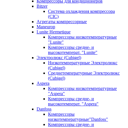
Компрессоры для кондиционеров
Bitzer
Система охлаждения компрессора
(CIC)
Агрегаты компрессорные
Maneurop
Lunite Hermetique
Компрессоры низкотемпературные
"Lunite"
Компрессоры средне- и
высокотемперат. "Lunite"
Электролюкс (Cubigel)
Низкотемпературные Электролюкс
(Cubigel)
Среднетемпературные Электролюкс
(Cubigel)
Aspera
Компрессоры низкотемпературные
"Aspera"
Компрессоры средне- и
высокотемперат. "Aspera"
Danfoss
Компрессоры
низкотемпературные"Danfoss"
Компрессоры средне- и