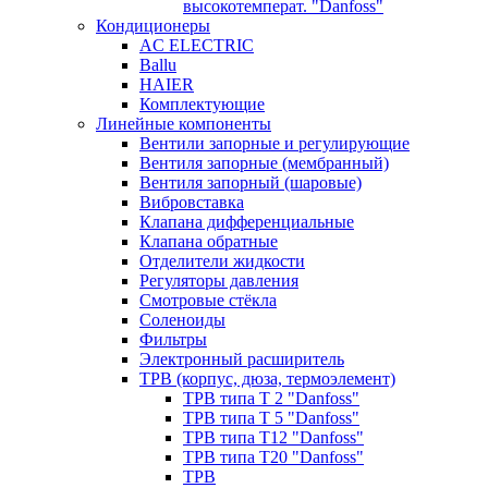
высокотемперат. "Danfoss"
Кондиционеры
AC ELECTRIC
Ballu
HAIER
Комплектующие
Линейные компоненты
Вентили запорные и регулирующие
Вентиля запорные (мембранный)
Вентиля запорный (шаровые)
Вибровставка
Клапана дифференциальные
Клапана обратные
Отделители жидкости
Регуляторы давления
Смотровые стёкла
Соленоиды
Фильтры
Электронный расширитель
ТРВ (корпус, дюза, термоэлемент)
ТРВ типа Т 2 "Danfoss"
ТРВ типа Т 5 "Danfoss"
ТРВ типа Т12 "Danfoss"
ТРВ типа Т20 "Danfoss"
ТРВ