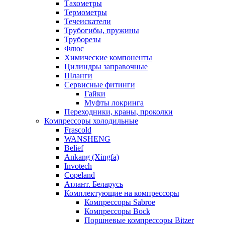
Тахометры
Термометры
Течеискатели
Трубогибы, пружины
Труборезы
Флюс
Химические компоненты
Цилиндры заправочные
Шланги
Сервисные фитинги
Гайки
Муфты локринга
Переходники, краны, проколки
Компрессоры холодильные
Frascold
WANSHENG
Belief
Ankang (Xingfa)
Invotech
Copeland
Атлант. Беларусь
Комплектующие на компрессоры
Компрессоры Sabroe
Компрессоры Bock
Поршневые компрессоры Bitzer