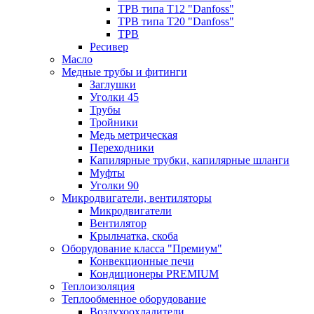
ТРВ типа Т12 "Danfoss"
ТРВ типа Т20 "Danfoss"
ТРВ
Ресивер
Масло
Медные трубы и фитинги
Заглушки
Уголки 45
Трубы
Тройники
Медь метрическая
Переходники
Капилярные трубки, капилярные шланги
Муфты
Уголки 90
Микродвигатели, вентиляторы
Микродвигатели
Вентилятор
Крыльчатка, скоба
Оборудование класса "Премиум"
Конвекционные печи
Кондиционеры PREMIUM
Теплоизоляция
Теплообменное оборудование
Воздухоохладители