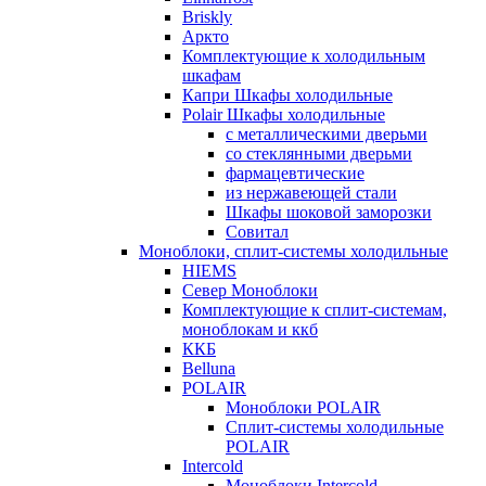
Briskly
Аркто
Комплектующие к холодильным
шкафам
Капри Шкафы холодильные
Polair Шкафы холодильные
с металлическими дверьми
со стеклянными дверьми
фармацевтические
из нержавеющей стали
Шкафы шоковой заморозки
Совитал
Моноблоки, сплит-системы холодильные
HIEMS
Север Моноблоки
Комплектующие к сплит-системам,
моноблокам и ккб
ККБ
Belluna
POLAIR
Моноблоки POLAIR
Сплит-системы холодильные
POLAIR
Intercold
Моноблоки Intercold