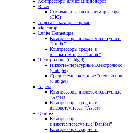
Компрессоры для кондиционеров
Bitzer
Система охлаждения компрессора
(CIC)
Агрегаты компрессорные
Maneurop
Lunite Hermetique
Компрессоры низкотемпературные
"Lunite"
Компрессоры средне- и
высокотемперат. "Lunite"
Электролюкс (Cubigel)
Низкотемпературные Электролюкс
(Cubigel)
Среднетемпературные Электролюкс
(Cubigel)
Aspera
Компрессоры низкотемпературные
"Aspera"
Компрессоры средне- и
высокотемперат. "Aspera"
Danfoss
Компрессоры
низкотемпературные"Danfoss"
Компрессоры средне- и