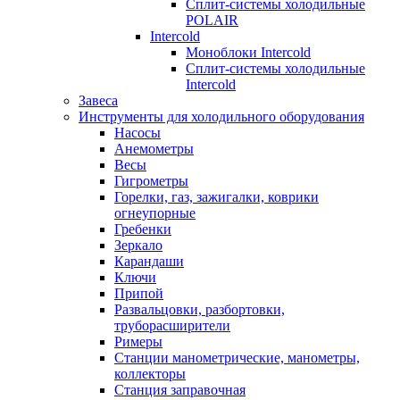
Сплит-системы холодильные
POLAIR
Intercold
Моноблоки Intercold
Сплит-системы холодильные
Intercold
Завеса
Инструменты для холодильного оборудования
Насосы
Анемометры
Весы
Гигрометры
Горелки, газ, зажигалки, коврики
огнеупорные
Гребенки
Зеркало
Карандаши
Ключи
Припой
Развальцовки, разбортовки,
труборасширители
Римеры
Станции манометрические, манометры,
коллекторы
Станция заправочная