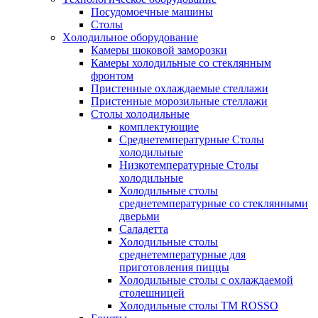
Посудомоечные машины
Столы
Xолодильное оборудование
Камеры шоковой заморозки
Камеры холодильные со стеклянным
фронтом
Пристенные охлаждаемые стеллажи
Пристенные морозильные стеллажи
Столы холодильные
комплектующие
Среднетемпературные Столы
холодильные
Низкотемпературные Столы
холодильные
Холодильные столы
среднетемпературные со стеклянными
дверьми
Саладетта
Холодильные столы
среднетемпературные для
приготовления пиццы
Холодильные столы с охлаждаемой
столешницей
Холодильные столы ТМ ROSSO