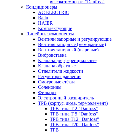
высокотемперат. "Danfoss"
Кондиционеры
AC ELECTRIC
Ballu
HAIER
Комплектующие
Линейные компоненты
Вентили запорные и регулирующие
Вентиля запорные (мембранный)
Вентиля запорный (шаровые)
Вибровставка
Клапана дифференциальные
Клапана обратные
Отделители жидкости
Регуляторы давления
Смотровые стёкла
Соленоиды
Фильтры
Электронный расширитель
ТРВ (корпус, дюза, термоэлемент)
ТРВ типа Т 2 "Danfoss"
ТРВ типа Т 5 "Danfoss"
ТРВ типа Т12 "Danfoss"
ТРВ типа Т20 "Danfoss"
ТРВ