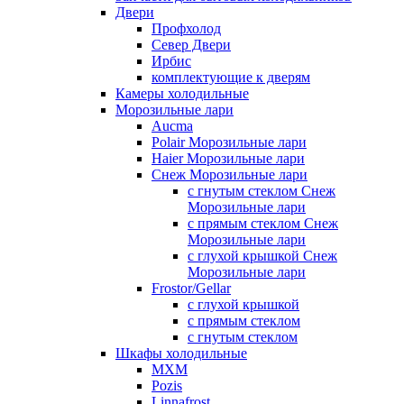
Двери
Профхолод
Север Двери
Ирбис
комплектующие к дверям
Камеры холодильные
Морозильные лари
Aucma
Polair Морозильные лари
Haier Морозильные лари
Снеж Морозильные лари
с гнутым стеклом Снеж
Морозильные лари
с прямым стеклом Снеж
Морозильные лари
с глухой крышкой Снеж
Морозильные лари
Frostor/Gellar
с глухой крышкой
с прямым стеклом
с гнутым стеклом
Шкафы холодильные
МХМ
Pozis
Linnafrost