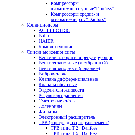
Компрессоры
низкотемпературные"Danfoss"
Компрессоры средне- и
высокотемперат. "Danfoss"
Кондиционеры
AC ELECTRIC
Ballu
HAIER
Комплектующие
Линейные компоненты
Вентили запорные и регулирующие
Вентиля запорные (мембранный)
Вентиля запорный (шаровые)
Вибровставка
Клапана дифференциальные
Клапана обратные
Отделители жидкости
Регуляторы давления
Смотровые стёкла
Соленоиды
Фильтры
Электронный расширитель
ТРВ (корпус, дюза, термоэлемент)
ТРВ типа Т 2 "Danfoss"
ТРВ типа Т 5 "Danfoss"