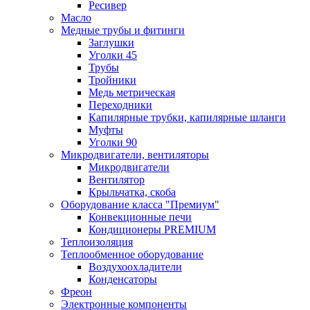
Ресивер
Масло
Медные трубы и фитинги
Заглушки
Уголки 45
Трубы
Тройники
Медь метрическая
Переходники
Капилярные трубки, капилярные шланги
Муфты
Уголки 90
Микродвигатели, вентиляторы
Микродвигатели
Вентилятор
Крыльчатка, скоба
Оборудование класса "Премиум"
Конвекционные печи
Кондиционеры PREMIUM
Теплоизоляция
Теплообменное оборудование
Воздухоохладители
Конденсаторы
Фреон
Электронные компоненты