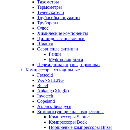
Тахометры
Термометры
Течеискатели
Трубогибы, пружины
Труборезы
Флюс
Химические компоненты
Цилиндры заправочные
Шланги
Сервисные фитинги
Гайки
Муфты локринга
Переходники, краны, проколки
Компрессоры холодильные
Frascold
WANSHENG
Belief
Ankang (Xingfa)
Invotech
Copeland
Атлант. Беларусь
Комплектующие на компрессоры
Компрессоры Sabroe
Компрессоры Bock
Поршневые компрессоры Bitzer