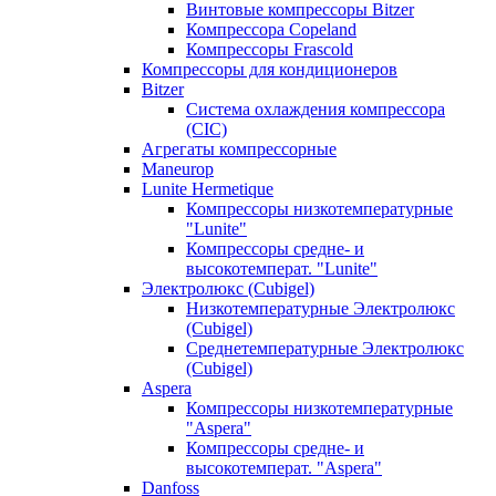
Винтовые компрессоры Bitzer
Компрессора Copeland
Компрессоры Frascold
Компрессоры для кондиционеров
Bitzer
Система охлаждения компрессора
(CIC)
Агрегаты компрессорные
Maneurop
Lunite Hermetique
Компрессоры низкотемпературные
"Lunite"
Компрессоры средне- и
высокотемперат. "Lunite"
Электролюкс (Cubigel)
Низкотемпературные Электролюкс
(Cubigel)
Среднетемпературные Электролюкс
(Cubigel)
Aspera
Компрессоры низкотемпературные
"Aspera"
Компрессоры средне- и
высокотемперат. "Aspera"
Danfoss