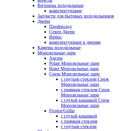
Бонеты
Витрины холодильные
комплектующие
Запчасти для бытовых холодильников
Двери
Профхолод
Север Двери
Ирбис
комплектующие к дверям
Камеры холодильные
Морозильные лари
Aucma
Polair Морозильные лари
Haier Морозильные лари
Снеж Морозильные лари
с гнутым стеклом Снеж
Морозильные лари
с прямым стеклом Снеж
Морозильные лари
с глухой крышкой Снеж
Морозильные лари
Frostor/Gellar
с глухой крышкой
с прямым стеклом
с гнутым стеклом