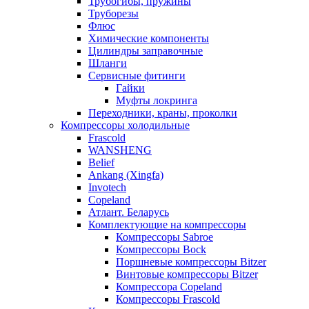
Трубогибы, пружины
Труборезы
Флюс
Химические компоненты
Цилиндры заправочные
Шланги
Сервисные фитинги
Гайки
Муфты локринга
Переходники, краны, проколки
Компрессоры холодильные
Frascold
WANSHENG
Belief
Ankang (Xingfa)
Invotech
Copeland
Атлант. Беларусь
Комплектующие на компрессоры
Компрессоры Sabroe
Компрессоры Bock
Поршневые компрессоры Bitzer
Винтовые компрессоры Bitzer
Компрессора Copeland
Компрессоры Frascold