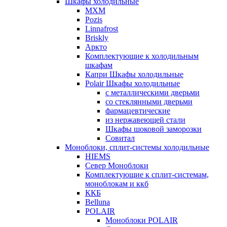
Шкафы холодильные
МХМ
Pozis
Linnafrost
Briskly
Аркто
Комплектующие к холодильным
шкафам
Капри Шкафы холодильные
Polair Шкафы холодильные
с металлическими дверьми
со стеклянными дверьми
фармацевтические
из нержавеющей стали
Шкафы шоковой заморозки
Совитал
Моноблоки, сплит-системы холодильные
HIEMS
Север Моноблоки
Комплектующие к сплит-системам,
моноблокам и ккб
ККБ
Belluna
POLAIR
Моноблоки POLAIR