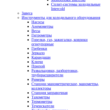
Сплит-системы холодильные
Intercold
Завеса
Инструменты для холодильного оборудования
Насосы
Анемометры
Весы
Гигрометры
Горелки, газ, зажигалки, коврики
огнеупорные
Гребенки
Зеркало
Карандаши
Ключи
Припой
Развальцовки, разбортовки,
труборасширители
Римеры
Станции манометрические, манометры,
коллекторы
Станция заправочная
Тахометры
Термометры
Течеискатели