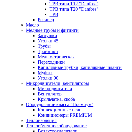
ТРВ типа Т12 "Danfoss"
ТРВ типа Т20 "Danfoss"
ТРВ
Ресивер
Масло
Медные трубы и фитинги
Заглушки
Уголки 45
Трубы
Тройники
Медь метрическая
Переходники
Капилярные трубки, капилярные шланги
Муфты
Уголки 90
Микродвигатели, вентиляторы
Микродвигатели
Вентилятор
Крыльчатка, скоба
Оборудование класса "Премиум"
Конвекционные печи
Кондиционеры PREMIUM
Теплоизоляция
Теплообменное оборудование
Воздухоохладители