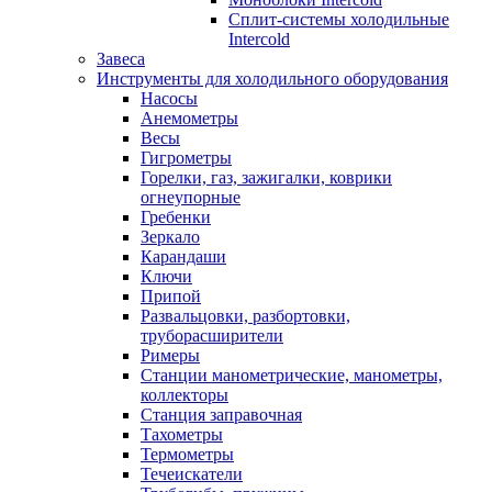
Сплит-системы холодильные
Intercold
Завеса
Инструменты для холодильного оборудования
Насосы
Анемометры
Весы
Гигрометры
Горелки, газ, зажигалки, коврики
огнеупорные
Гребенки
Зеркало
Карандаши
Ключи
Припой
Развальцовки, разбортовки,
труборасширители
Римеры
Станции манометрические, манометры,
коллекторы
Станция заправочная
Тахометры
Термометры
Течеискатели