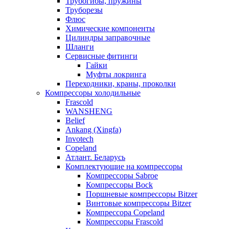
Трубогибы, пружины
Труборезы
Флюс
Химические компоненты
Цилиндры заправочные
Шланги
Сервисные фитинги
Гайки
Муфты локринга
Переходники, краны, проколки
Компрессоры холодильные
Frascold
WANSHENG
Belief
Ankang (Xingfa)
Invotech
Copeland
Атлант. Беларусь
Комплектующие на компрессоры
Компрессоры Sabroe
Компрессоры Bock
Поршневые компрессоры Bitzer
Винтовые компрессоры Bitzer
Компрессора Copeland
Компрессоры Frascold