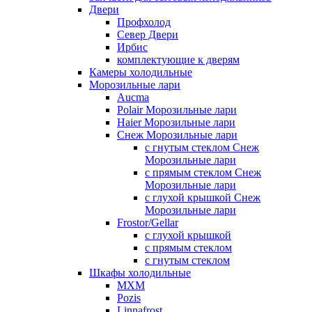
Двери
Профхолод
Север Двери
Ирбис
комплектующие к дверям
Камеры холодильные
Морозильные лари
Aucma
Polair Морозильные лари
Haier Морозильные лари
Снеж Морозильные лари
с гнутым стеклом Снеж
Морозильные лари
с прямым стеклом Снеж
Морозильные лари
с глухой крышкой Снеж
Морозильные лари
Frostor/Gellar
с глухой крышкой
с прямым стеклом
с гнутым стеклом
Шкафы холодильные
МХМ
Pozis
Linnafrost