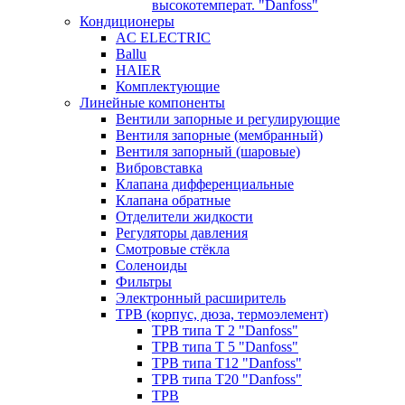
высокотемперат. "Danfoss"
Кондиционеры
AC ELECTRIC
Ballu
HAIER
Комплектующие
Линейные компоненты
Вентили запорные и регулирующие
Вентиля запорные (мембранный)
Вентиля запорный (шаровые)
Вибровставка
Клапана дифференциальные
Клапана обратные
Отделители жидкости
Регуляторы давления
Смотровые стёкла
Соленоиды
Фильтры
Электронный расширитель
ТРВ (корпус, дюза, термоэлемент)
ТРВ типа Т 2 "Danfoss"
ТРВ типа Т 5 "Danfoss"
ТРВ типа Т12 "Danfoss"
ТРВ типа Т20 "Danfoss"
ТРВ