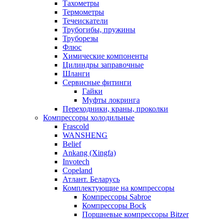
Тахометры
Термометры
Течеискатели
Трубогибы, пружины
Труборезы
Флюс
Химические компоненты
Цилиндры заправочные
Шланги
Сервисные фитинги
Гайки
Муфты локринга
Переходники, краны, проколки
Компрессоры холодильные
Frascold
WANSHENG
Belief
Ankang (Xingfa)
Invotech
Copeland
Атлант. Беларусь
Комплектующие на компрессоры
Компрессоры Sabroe
Компрессоры Bock
Поршневые компрессоры Bitzer