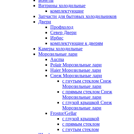
Бонеты
Витрины холодильные
комплектующие
Запчасти для бытовых холодильников
Двери
Профхолод
Север Двери
Ирбис
комплектующие к дверям
Камеры холодильные
Морозильные лари
Aucma
Polair Морозильные лари
Haier Морозильные лари
Снеж Морозильные лари
с гнутым стеклом Снеж
Морозильные лари
с прямым стеклом Снеж
Морозильные лари
с глухой крышкой Снеж
Морозильные лари
Frostor/Gellar
с глухой крышкой
с прямым стеклом
с гнутым стеклом