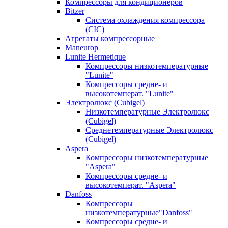
Компрессоры для кондиционеров
Bitzer
Система охлаждения компрессора
(CIC)
Агрегаты компрессорные
Maneurop
Lunite Hermetique
Компрессоры низкотемпературные
"Lunite"
Компрессоры средне- и
высокотемперат. "Lunite"
Электролюкс (Cubigel)
Низкотемпературные Электролюкс
(Cubigel)
Среднетемпературные Электролюкс
(Cubigel)
Aspera
Компрессоры низкотемпературные
"Aspera"
Компрессоры средне- и
высокотемперат. "Aspera"
Danfoss
Компрессоры
низкотемпературные"Danfoss"
Компрессоры средне- и