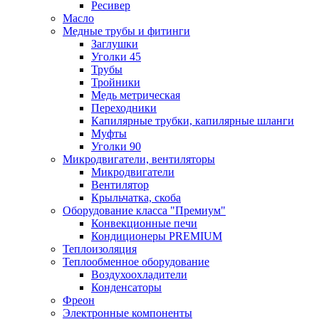
Ресивер
Масло
Медные трубы и фитинги
Заглушки
Уголки 45
Трубы
Тройники
Медь метрическая
Переходники
Капилярные трубки, капилярные шланги
Муфты
Уголки 90
Микродвигатели, вентиляторы
Микродвигатели
Вентилятор
Крыльчатка, скоба
Оборудование класса "Премиум"
Конвекционные печи
Кондиционеры PREMIUM
Теплоизоляция
Теплообменное оборудование
Воздухоохладители
Конденсаторы
Фреон
Электронные компоненты