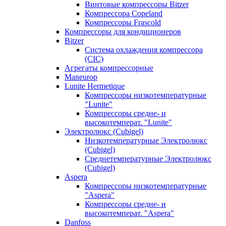
Винтовые компрессоры Bitzer
Компрессора Copeland
Компрессоры Frascold
Компрессоры для кондиционеров
Bitzer
Система охлаждения компрессора
(CIC)
Агрегаты компрессорные
Maneurop
Lunite Hermetique
Компрессоры низкотемпературные
"Lunite"
Компрессоры средне- и
высокотемперат. "Lunite"
Электролюкс (Cubigel)
Низкотемпературные Электролюкс
(Cubigel)
Среднетемпературные Электролюкс
(Cubigel)
Aspera
Компрессоры низкотемпературные
"Aspera"
Компрессоры средне- и
высокотемперат. "Aspera"
Danfoss