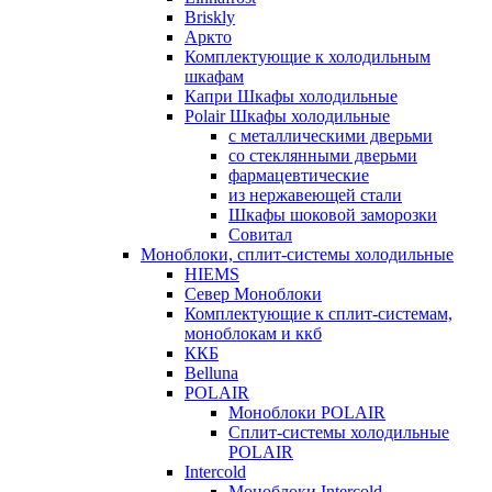
Briskly
Аркто
Комплектующие к холодильным
шкафам
Капри Шкафы холодильные
Polair Шкафы холодильные
с металлическими дверьми
со стеклянными дверьми
фармацевтические
из нержавеющей стали
Шкафы шоковой заморозки
Совитал
Моноблоки, сплит-системы холодильные
HIEMS
Север Моноблоки
Комплектующие к сплит-системам,
моноблокам и ккб
ККБ
Belluna
POLAIR
Моноблоки POLAIR
Сплит-системы холодильные
POLAIR
Intercold
Моноблоки Intercold