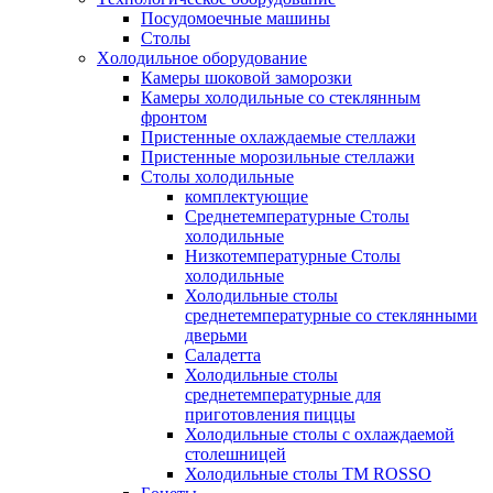
Посудомоечные машины
Столы
Xолодильное оборудование
Камеры шоковой заморозки
Камеры холодильные со стеклянным
фронтом
Пристенные охлаждаемые стеллажи
Пристенные морозильные стеллажи
Столы холодильные
комплектующие
Среднетемпературные Столы
холодильные
Низкотемпературные Столы
холодильные
Холодильные столы
среднетемпературные со стеклянными
дверьми
Саладетта
Холодильные столы
среднетемпературные для
приготовления пиццы
Холодильные столы с охлаждаемой
столешницей
Холодильные столы ТМ ROSSO