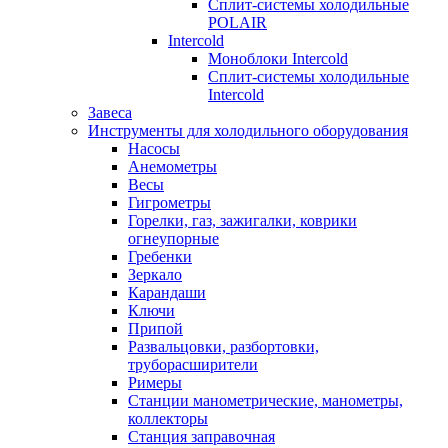
Сплит-системы холодильные
POLAIR
Intercold
Моноблоки Intercold
Сплит-системы холодильные
Intercold
Завеса
Инструменты для холодильного оборудования
Насосы
Анемометры
Весы
Гигрометры
Горелки, газ, зажигалки, коврики
огнеупорные
Гребенки
Зеркало
Карандаши
Ключи
Припой
Развальцовки, разбортовки,
труборасширители
Римеры
Станции манометрические, манометры,
коллекторы
Станция заправочная