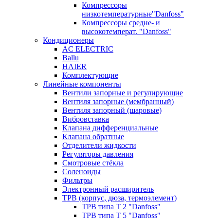
Компрессоры
низкотемпературные"Danfoss"
Компрессоры средне- и
высокотемперат. "Danfoss"
Кондиционеры
AC ELECTRIC
Ballu
HAIER
Комплектующие
Линейные компоненты
Вентили запорные и регулирующие
Вентиля запорные (мембранный)
Вентиля запорный (шаровые)
Вибровставка
Клапана дифференциальные
Клапана обратные
Отделители жидкости
Регуляторы давления
Смотровые стёкла
Соленоиды
Фильтры
Электронный расширитель
ТРВ (корпус, дюза, термоэлемент)
ТРВ типа Т 2 "Danfoss"
ТРВ типа Т 5 "Danfoss"