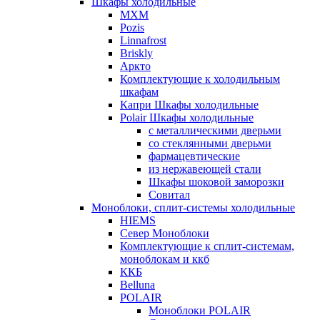
Шкафы холодильные
МХМ
Pozis
Linnafrost
Briskly
Аркто
Комплектующие к холодильным
шкафам
Капри Шкафы холодильные
Polair Шкафы холодильные
с металлическими дверьми
со стеклянными дверьми
фармацевтические
из нержавеющей стали
Шкафы шоковой заморозки
Совитал
Моноблоки, сплит-системы холодильные
HIEMS
Север Моноблоки
Комплектующие к сплит-системам,
моноблокам и ккб
ККБ
Belluna
POLAIR
Моноблоки POLAIR