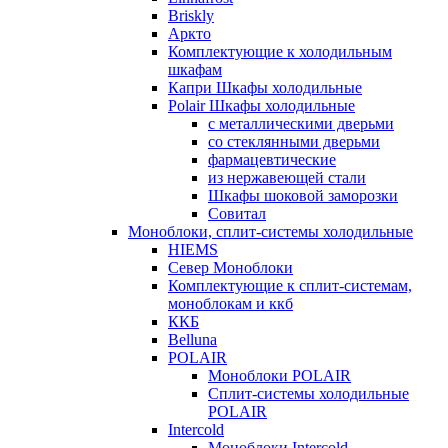
Briskly
Аркто
Комплектующие к холодильным
шкафам
Капри Шкафы холодильные
Polair Шкафы холодильные
с металлическими дверьми
со стеклянными дверьми
фармацевтические
из нержавеющей стали
Шкафы шоковой заморозки
Совитал
Моноблоки, сплит-системы холодильные
HIEMS
Север Моноблоки
Комплектующие к сплит-системам,
моноблокам и ккб
ККБ
Belluna
POLAIR
Моноблоки POLAIR
Сплит-системы холодильные
POLAIR
Intercold
Моноблоки Intercold