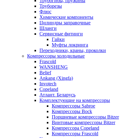
Трубогибы, пружины
Труборезы
Флюс
Химические компоненты
Цилиндры заправочные
Шланги
Сервисные фитинги
Гайки
Муфты локринга
Переходники, краны, проколки
Компрессоры холодильные
Frascold
WANSHENG
Belief
Ankang (Xingfa)
Invotech
Copeland
Атлант. Беларусь
Комплектующие на компрессоры
Компрессоры Sabroe
Компрессоры Bock
Поршневые компрессоры Bitzer
Винтовые компрессоры Bitzer
Компрессора Copeland
Компрессоры Frascold