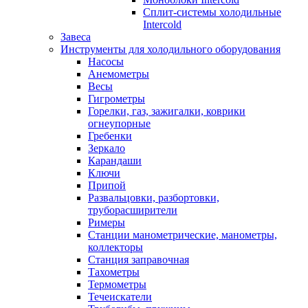
Сплит-системы холодильные
Intercold
Завеса
Инструменты для холодильного оборудования
Насосы
Анемометры
Весы
Гигрометры
Горелки, газ, зажигалки, коврики
огнеупорные
Гребенки
Зеркало
Карандаши
Ключи
Припой
Развальцовки, разбортовки,
труборасширители
Римеры
Станции манометрические, манометры,
коллекторы
Станция заправочная
Тахометры
Термометры
Течеискатели