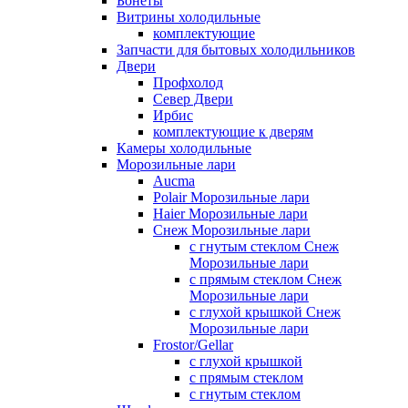
Бонеты
Витрины холодильные
комплектующие
Запчасти для бытовых холодильников
Двери
Профхолод
Север Двери
Ирбис
комплектующие к дверям
Камеры холодильные
Морозильные лари
Aucma
Polair Морозильные лари
Haier Морозильные лари
Снеж Морозильные лари
с гнутым стеклом Снеж
Морозильные лари
с прямым стеклом Снеж
Морозильные лари
с глухой крышкой Снеж
Морозильные лари
Frostor/Gellar
с глухой крышкой
с прямым стеклом
с гнутым стеклом