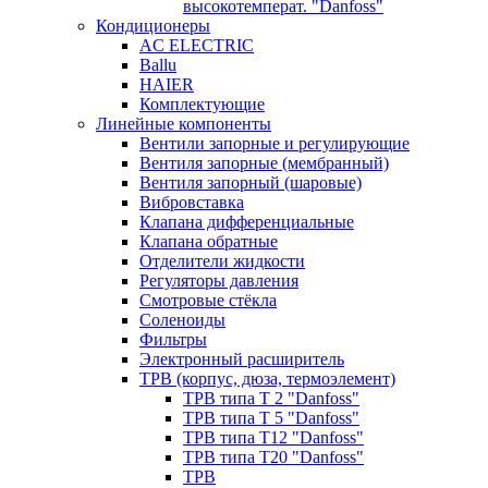
высокотемперат. "Danfoss"
Кондиционеры
AC ELECTRIC
Ballu
HAIER
Комплектующие
Линейные компоненты
Вентили запорные и регулирующие
Вентиля запорные (мембранный)
Вентиля запорный (шаровые)
Вибровставка
Клапана дифференциальные
Клапана обратные
Отделители жидкости
Регуляторы давления
Смотровые стёкла
Соленоиды
Фильтры
Электронный расширитель
ТРВ (корпус, дюза, термоэлемент)
ТРВ типа Т 2 "Danfoss"
ТРВ типа Т 5 "Danfoss"
ТРВ типа Т12 "Danfoss"
ТРВ типа Т20 "Danfoss"
ТРВ