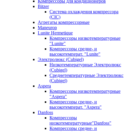
Компрессоры для кондиционеров
Bitzer
Система охлаждения компрессора
(CIC)
Агрегаты компрессорные
Maneurop
Lunite Hermetique
Компрессоры низкотемпературные
"Lunite"
Компрессоры средне- и
высокотемперат. "Lunite"
Электролюкс (Cubigel)
Низкотемпературные Электролюкс
(Cubigel)
Среднетемпературные Электролюкс
(Cubigel)
Aspera
Компрессоры низкотемпературные
"Aspera"
Компрессоры средне- и
высокотемперат. "Aspera"
Danfoss
Компрессоры
низкотемпературные"Danfoss"
Компрессоры средне- и