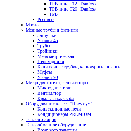
ТРВ типа Т12 "Danfoss"
ТРВ типа Т20 "Danfoss"
ТРВ
Ресивер
Масло
Медные трубы и фитинги
Заглушки
Уголки 45
Трубы
Тройники
Медь метрическая
Переходники
Капилярные трубки, капилярные шланги
Муфты
Уголки 90
Микродвигатели, вентиляторы
Микродвигатели
Вентилятор
Крыльчатка, скоба
Оборудование класса "Премиум"
Конвекционные печи
Кондиционеры PREMIUM
Теплоизоляция
Теплообменное оборудование
Воздухоохладители