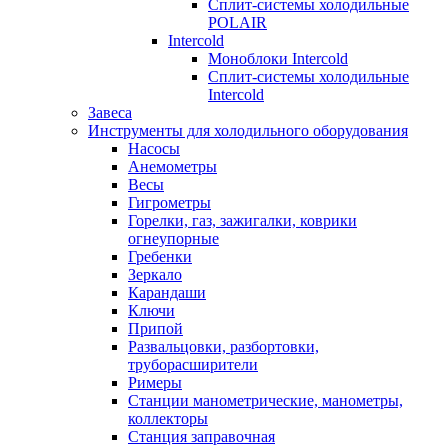
Сплит-системы холодильные
POLAIR
Intercold
Моноблоки Intercold
Сплит-системы холодильные
Intercold
Завеса
Инструменты для холодильного оборудования
Насосы
Анемометры
Весы
Гигрометры
Горелки, газ, зажигалки, коврики
огнеупорные
Гребенки
Зеркало
Карандаши
Ключи
Припой
Развальцовки, разбортовки,
труборасширители
Римеры
Станции манометрические, манометры,
коллекторы
Станция заправочная