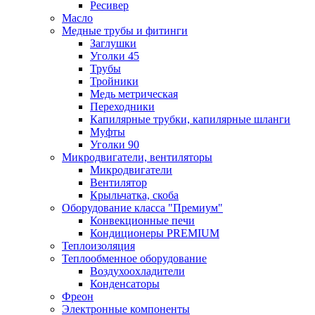
Ресивер
Масло
Медные трубы и фитинги
Заглушки
Уголки 45
Трубы
Тройники
Медь метрическая
Переходники
Капилярные трубки, капилярные шланги
Муфты
Уголки 90
Микродвигатели, вентиляторы
Микродвигатели
Вентилятор
Крыльчатка, скоба
Оборудование класса "Премиум"
Конвекционные печи
Кондиционеры PREMIUM
Теплоизоляция
Теплообменное оборудование
Воздухоохладители
Конденсаторы
Фреон
Электронные компоненты