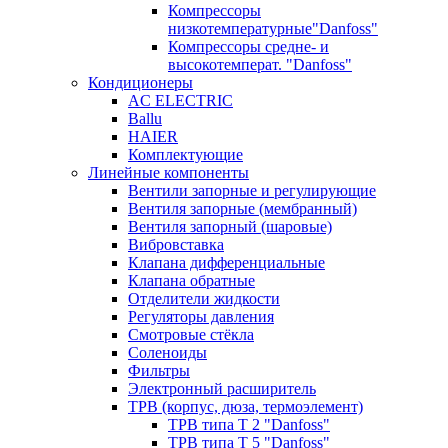
Компрессоры
низкотемпературные"Danfoss"
Компрессоры средне- и
высокотемперат. "Danfoss"
Кондиционеры
AC ELECTRIC
Ballu
HAIER
Комплектующие
Линейные компоненты
Вентили запорные и регулирующие
Вентиля запорные (мембранный)
Вентиля запорный (шаровые)
Вибровставка
Клапана дифференциальные
Клапана обратные
Отделители жидкости
Регуляторы давления
Смотровые стёкла
Соленоиды
Фильтры
Электронный расширитель
ТРВ (корпус, дюза, термоэлемент)
ТРВ типа Т 2 "Danfoss"
ТРВ типа Т 5 "Danfoss"