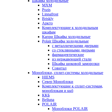
Шкафы холодильные
МХМ
Pozis
Linnafrost
Briskly
Аркто
Комплектующие к холодильным
шкафам
Капри Шкафы холодильные
Polair Шкафы холодильные
с металлическими дверьми
со стеклянными дверьми
фармацевтические
из нержавеющей стали
Шкафы шоковой заморозки
Совитал
Моноблоки, сплит-системы холодильные
HIEMS
Север Моноблоки
Комплектующие к сплит-системам,
моноблокам и ккб
ККБ
Belluna
POLAIR
Моноблоки POLAIR