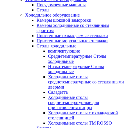
Посудомоечные машины
Столы
Xолодильное оборудование
Камеры шоковой заморозки
Камеры холодильные со стеклянным
фронтом
Пристенные охлаждаемые стеллажи
Пристенные морозильные стеллажи
Столы холодильные
комплектующие
Среднетемпературные Столы
холодильные
Низкотемпературные Столы
холодильные
Холодильные столы
среднетемпературные со стеклянными
дверьми
Саладетта
Холодильные столы
среднетемпературные для
приготовления пиццы
Холодильные столы с охлаждаемой
столешницей
Холодильные столы ТМ ROSSO