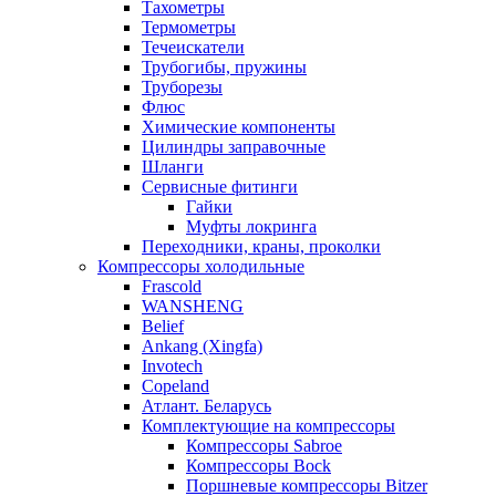
Тахометры
Термометры
Течеискатели
Трубогибы, пружины
Труборезы
Флюс
Химические компоненты
Цилиндры заправочные
Шланги
Сервисные фитинги
Гайки
Муфты локринга
Переходники, краны, проколки
Компрессоры холодильные
Frascold
WANSHENG
Belief
Ankang (Xingfa)
Invotech
Copeland
Атлант. Беларусь
Комплектующие на компрессоры
Компрессоры Sabroe
Компрессоры Bock
Поршневые компрессоры Bitzer