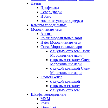
Двери
Профхолод
Север Двери
Ирбис
комплектующие к дверям
Камеры холодильные
Морозильные лари
Aucma
Polair Морозильные лари
Haier Морозильные лари
Снеж Морозильные лари
с гнутым стеклом Снеж
Морозильные лари
с прямым стеклом Снеж
Морозильные лари
с глухой крышкой Снеж
Морозильные лари
Frostor/Gellar
с глухой крышкой
с прямым стеклом
с гнутым стеклом
Шкафы холодильные
МХМ
Pozis
Linnafrost