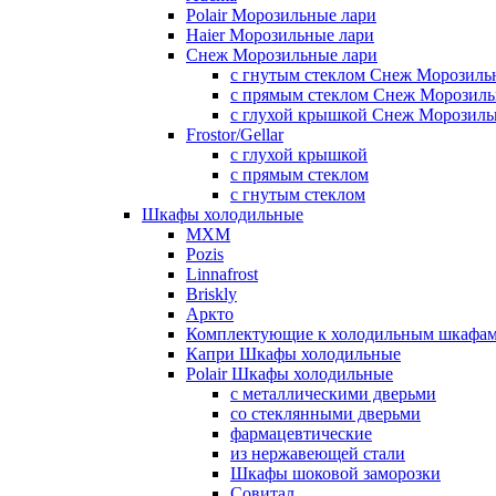
Polair Морозильные лари
Haier Морозильные лари
Снеж Морозильные лари
с гнутым стеклом Снеж Морозиль
с прямым стеклом Снеж Морозиль
с глухой крышкой Снеж Морозиль
Frostor/Gellar
с глухой крышкой
с прямым стеклом
с гнутым стеклом
Шкафы холодильные
МХМ
Pozis
Linnafrost
Briskly
Аркто
Комплектующие к холодильным шкафа
Капри Шкафы холодильные
Polair Шкафы холодильные
с металлическими дверьми
со стеклянными дверьми
фармацевтические
из нержавеющей стали
Шкафы шоковой заморозки
Совитал