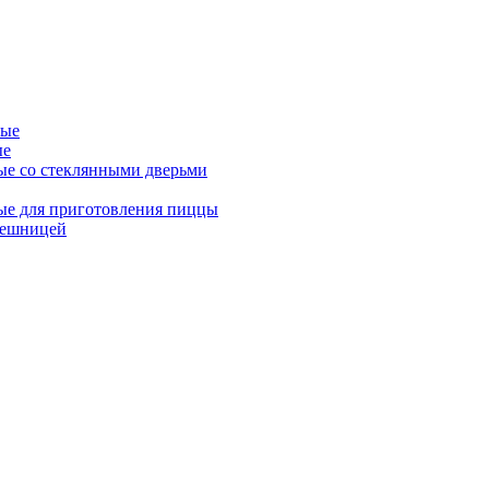
ные
ые
ые со стеклянными дверьми
ые для приготовления пиццы
лешницей