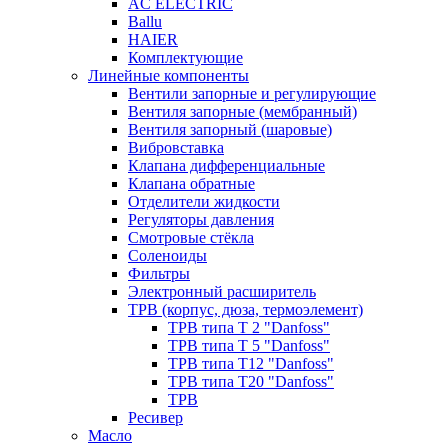
AC ELECTRIC
Ballu
HAIER
Комплектующие
Линейные компоненты
Вентили запорные и регулирующие
Вентиля запорные (мембранный)
Вентиля запорный (шаровые)
Вибровставка
Клапана дифференциальные
Клапана обратные
Отделители жидкости
Регуляторы давления
Смотровые стёкла
Соленоиды
Фильтры
Электронный расширитель
ТРВ (корпус, дюза, термоэлемент)
ТРВ типа Т 2 "Danfoss"
ТРВ типа Т 5 "Danfoss"
ТРВ типа Т12 "Danfoss"
ТРВ типа Т20 "Danfoss"
ТРВ
Ресивер
Масло