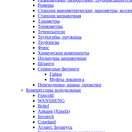
Римеры
Станции манометрические, манометры, колле
Станция заправочная
Тахометры
Термометры
Течеискатели
Трубогибы, пружины
Труборезы
Флюс
Химические компоненты
Цилиндры заправочные
Шланги
Сервисные фитинги
Гайки
Муфты локринга
Переходники, краны, проколки
Компрессоры холодильные
Frascold
WANSHENG
Belief
Ankang (Xingfa)
Invotech
Copeland
Атлант. Беларусь