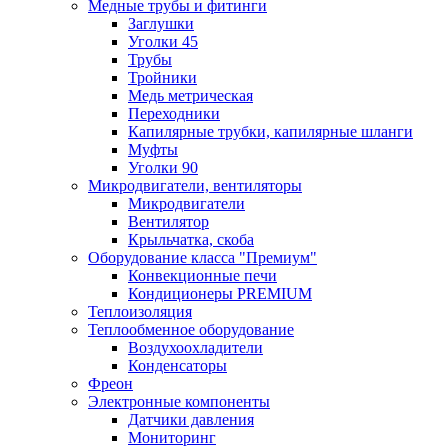
Медные трубы и фитинги
Заглушки
Уголки 45
Трубы
Тройники
Медь метрическая
Переходники
Капилярные трубки, капилярные шланги
Муфты
Уголки 90
Микродвигатели, вентиляторы
Микродвигатели
Вентилятор
Крыльчатка, скоба
Оборудование класса "Премиум"
Конвекционные печи
Кондиционеры PREMIUM
Теплоизоляция
Теплообменное оборудование
Воздухоохладители
Конденсаторы
Фреон
Электронные компоненты
Датчики давления
Мониторинг