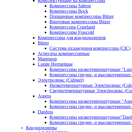
Комплектующие на компрессоры
Компрессоры Sabroe
Компрессоры Bock
Поршневые компрессоры Bitzer
Винтовые компрессоры Bitzer
Компрессора Copeland
Компрессоры Frascold
Компрессоры для кондиционеров
Bitzer
Система охлаждения компрессора (CIC)
Агрегаты компрессорные
Maneurop
Lunite Hermetique
Компрессоры низкотемпературные "Luni
Компрессоры средне- и высокотемперат. 
Электролюкс (Cubigel)
Низкотемпературные Электролюкс (Cubi
Среднетемпературные Электролюкс (Cub
Aspera
Компрессоры низкотемпературные "Asp
Компрессоры средне- и высокотемперат.
Danfoss
Компрессоры низкотемпературные"Danf
Компрессоры средне- и высокотемперат.
Кондиционеры