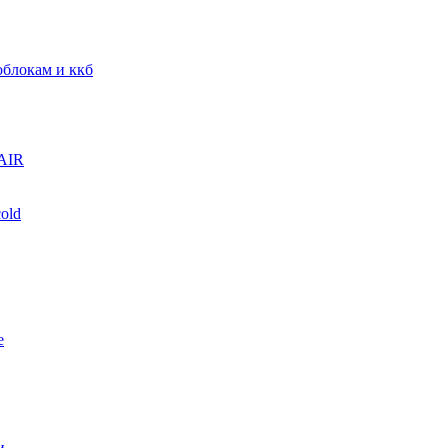
блокам и ккб
AIR
old
е
и