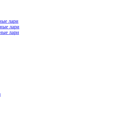
ные лари
ные лари
ные лари
м