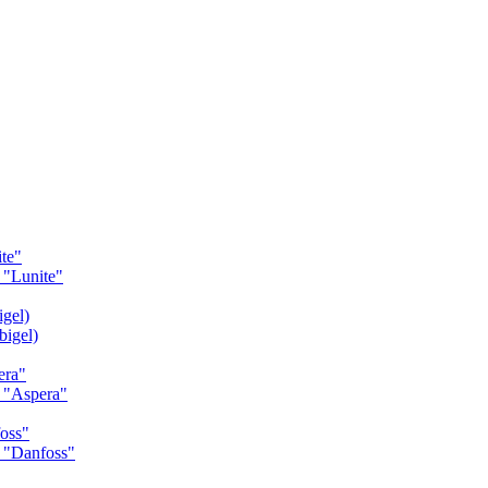
te"
"Lunite"
gel)
igel)
era"
 "Aspera"
oss"
 "Danfoss"