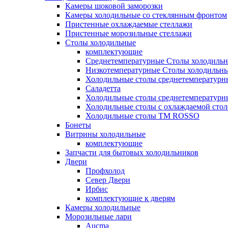
Камеры шоковой заморозки
Камеры холодильные со стеклянным фронтом
Пристенные охлаждаемые стеллажи
Пристенные морозильные стеллажи
Столы холодильные
комплектующие
Среднетемпературные Столы холодиль
Низкотемпературные Столы холодильн
Холодильные столы среднетемпературн
Саладетта
Холодильные столы среднетемпературн
Холодильные столы с охлаждаемой сто
Холодильные столы ТМ ROSSO
Бонеты
Витрины холодильные
комплектующие
Запчасти для бытовых холодильников
Двери
Профхолод
Север Двери
Ирбис
комплектующие к дверям
Камеры холодильные
Морозильные лари
Aucma