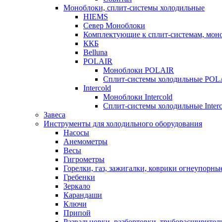
Моноблоки, сплит-системы холодильные
HIEMS
Север Моноблоки
Комплектующие к сплит-системам, моно
ККБ
Belluna
POLAIR
Моноблоки POLAIR
Сплит-системы холодильные POL
Intercold
Моноблоки Intercold
Сплит-системы холодильные Interc
Завеса
Инструменты для холодильного оборудования
Насосы
Анемометры
Весы
Гигрометры
Горелки, газ, зажигалки, коврики огнеупорны
Гребенки
Зеркало
Карандаши
Ключи
Припой
Развальцовки, разбортовки, труборасширител