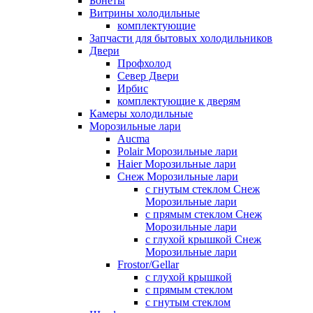
Бонеты
Витрины холодильные
комплектующие
Запчасти для бытовых холодильников
Двери
Профхолод
Север Двери
Ирбис
комплектующие к дверям
Камеры холодильные
Морозильные лари
Aucma
Polair Морозильные лари
Haier Морозильные лари
Снеж Морозильные лари
с гнутым стеклом Снеж
Морозильные лари
с прямым стеклом Снеж
Морозильные лари
с глухой крышкой Снеж
Морозильные лари
Frostor/Gellar
с глухой крышкой
с прямым стеклом
с гнутым стеклом