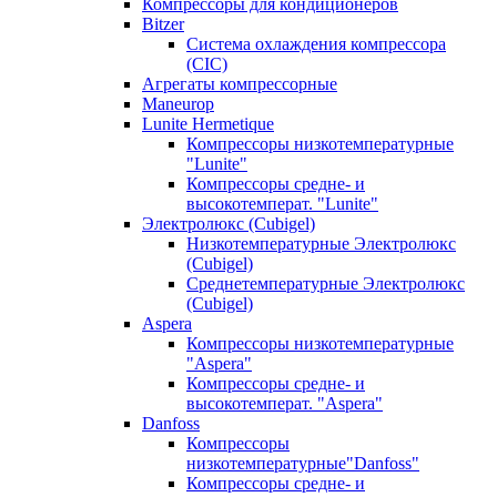
Компрессоры для кондиционеров
Bitzer
Система охлаждения компрессора
(CIC)
Агрегаты компрессорные
Maneurop
Lunite Hermetique
Компрессоры низкотемпературные
"Lunite"
Компрессоры средне- и
высокотемперат. "Lunite"
Электролюкс (Cubigel)
Низкотемпературные Электролюкс
(Cubigel)
Среднетемпературные Электролюкс
(Cubigel)
Aspera
Компрессоры низкотемпературные
"Aspera"
Компрессоры средне- и
высокотемперат. "Aspera"
Danfoss
Компрессоры
низкотемпературные"Danfoss"
Компрессоры средне- и