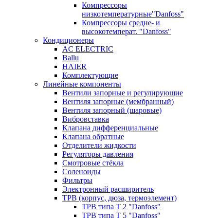
Компрессоры
низкотемпературные"Danfoss"
Компрессоры средне- и
высокотемперат. "Danfoss"
Кондиционеры
AC ELECTRIC
Ballu
HAIER
Комплектующие
Линейные компоненты
Вентили запорные и регулирующие
Вентиля запорные (мембранный)
Вентиля запорный (шаровые)
Вибровставка
Клапана дифференциальные
Клапана обратные
Отделители жидкости
Регуляторы давления
Смотровые стёкла
Соленоиды
Фильтры
Электронный расширитель
ТРВ (корпус, дюза, термоэлемент)
ТРВ типа Т 2 "Danfoss"
ТРВ типа Т 5 "Danfoss"