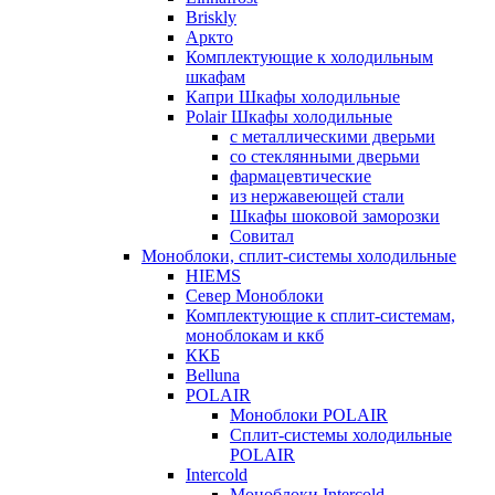
Briskly
Аркто
Комплектующие к холодильным
шкафам
Капри Шкафы холодильные
Polair Шкафы холодильные
с металлическими дверьми
со стеклянными дверьми
фармацевтические
из нержавеющей стали
Шкафы шоковой заморозки
Совитал
Моноблоки, сплит-системы холодильные
HIEMS
Север Моноблоки
Комплектующие к сплит-системам,
моноблокам и ккб
ККБ
Belluna
POLAIR
Моноблоки POLAIR
Сплит-системы холодильные
POLAIR
Intercold
Моноблоки Intercold