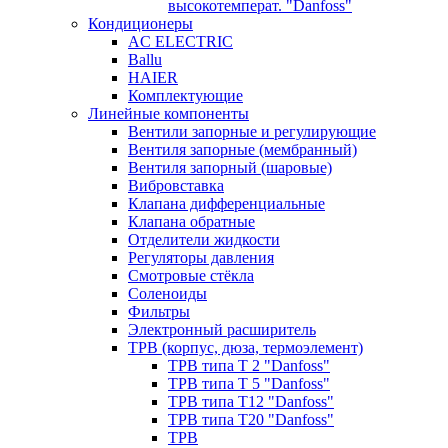
высокотемперат. "Danfoss"
Кондиционеры
AC ELECTRIC
Ballu
HAIER
Комплектующие
Линейные компоненты
Вентили запорные и регулирующие
Вентиля запорные (мембранный)
Вентиля запорный (шаровые)
Вибровставка
Клапана дифференциальные
Клапана обратные
Отделители жидкости
Регуляторы давления
Смотровые стёкла
Соленоиды
Фильтры
Электронный расширитель
ТРВ (корпус, дюза, термоэлемент)
ТРВ типа Т 2 "Danfoss"
ТРВ типа Т 5 "Danfoss"
ТРВ типа Т12 "Danfoss"
ТРВ типа Т20 "Danfoss"
ТРВ