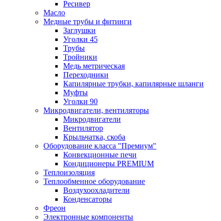
Ресивер
Масло
Медные трубы и фитинги
Заглушки
Уголки 45
Трубы
Тройники
Медь метрическая
Переходники
Капилярные трубки, капилярные шланги
Муфты
Уголки 90
Микродвигатели, вентиляторы
Микродвигатели
Вентилятор
Крыльчатка, скоба
Оборудование класса "Премиум"
Конвекционные печи
Кондиционеры PREMIUM
Теплоизоляция
Теплообменное оборудование
Воздухоохладители
Конденсаторы
Фреон
Электронные компоненты