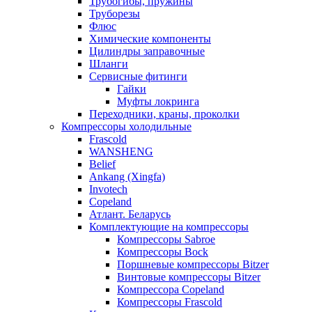
Трубогибы, пружины
Труборезы
Флюс
Химические компоненты
Цилиндры заправочные
Шланги
Сервисные фитинги
Гайки
Муфты локринга
Переходники, краны, проколки
Компрессоры холодильные
Frascold
WANSHENG
Belief
Ankang (Xingfa)
Invotech
Copeland
Атлант. Беларусь
Комплектующие на компрессоры
Компрессоры Sabroe
Компрессоры Bock
Поршневые компрессоры Bitzer
Винтовые компрессоры Bitzer
Компрессора Copeland
Компрессоры Frascold