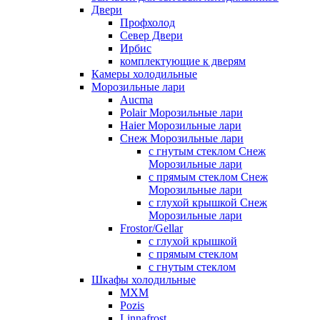
Двери
Профхолод
Север Двери
Ирбис
комплектующие к дверям
Камеры холодильные
Морозильные лари
Aucma
Polair Морозильные лари
Haier Морозильные лари
Снеж Морозильные лари
с гнутым стеклом Снеж
Морозильные лари
с прямым стеклом Снеж
Морозильные лари
с глухой крышкой Снеж
Морозильные лари
Frostor/Gellar
с глухой крышкой
с прямым стеклом
с гнутым стеклом
Шкафы холодильные
МХМ
Pozis
Linnafrost