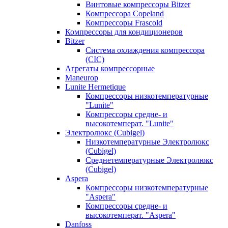
Винтовые компрессоры Bitzer
Компрессора Copeland
Компрессоры Frascold
Компрессоры для кондиционеров
Bitzer
Система охлаждения компрессора
(CIC)
Агрегаты компрессорные
Maneurop
Lunite Hermetique
Компрессоры низкотемпературные
"Lunite"
Компрессоры средне- и
высокотемперат. "Lunite"
Электролюкс (Cubigel)
Низкотемпературные Электролюкс
(Cubigel)
Среднетемпературные Электролюкс
(Cubigel)
Aspera
Компрессоры низкотемпературные
"Aspera"
Компрессоры средне- и
высокотемперат. "Aspera"
Danfoss