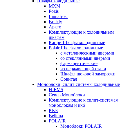
Шкафы холодильные
МХМ
Pozis
Linnafrost
Briskly
Аркто
Комплектующие к холодильным
шкафам
Капри Шкафы холодильные
Polair Шкафы холодильные
с металлическими дверьми
со стеклянными дверьми
фармацевтические
из нержавеющей стали
Шкафы шоковой заморозки
Совитал
Моноблоки, сплит-системы холодильные
HIEMS
Север Моноблоки
Комплектующие к сплит-системам,
моноблокам и ккб
ККБ
Belluna
POLAIR
Моноблоки POLAIR