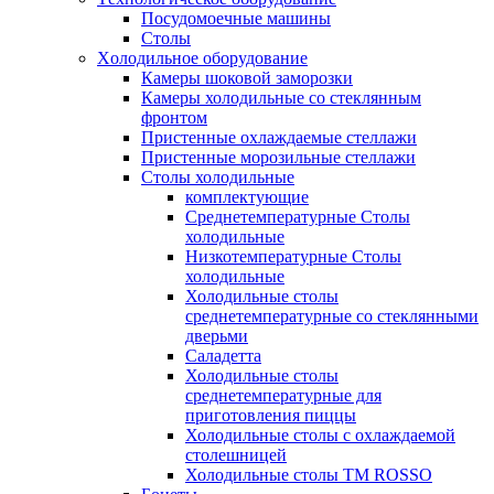
Посудомоечные машины
Столы
Xолодильное оборудование
Камеры шоковой заморозки
Камеры холодильные со стеклянным
фронтом
Пристенные охлаждаемые стеллажи
Пристенные морозильные стеллажи
Столы холодильные
комплектующие
Среднетемпературные Столы
холодильные
Низкотемпературные Столы
холодильные
Холодильные столы
среднетемпературные со стеклянными
дверьми
Саладетта
Холодильные столы
среднетемпературные для
приготовления пиццы
Холодильные столы с охлаждаемой
столешницей
Холодильные столы ТМ ROSSO