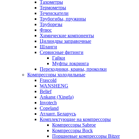
Тахометры
Термометры
Течеискатели
Трубогибы, пружины
Труборезы
Флюс
Химические компоненты
Цилиндры заправочные
Шланги
Сервисные фитинги
Гайки
Муфты локринга
Переходники, краны, проколки
Компрессоры холодильные
Frascold
WANSHENG
Belief
Ankang (Xingfa)
Invotech
Copeland
Атлант. Беларусь
Комплектующие на компрессоры
Компрессоры Sabroe
Компрессоры Bock
Поршневые компрессоры Bitzer