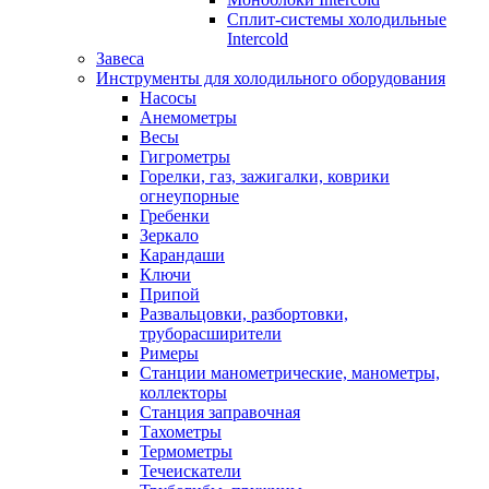
Сплит-системы холодильные
Intercold
Завеса
Инструменты для холодильного оборудования
Насосы
Анемометры
Весы
Гигрометры
Горелки, газ, зажигалки, коврики
огнеупорные
Гребенки
Зеркало
Карандаши
Ключи
Припой
Развальцовки, разбортовки,
труборасширители
Римеры
Станции манометрические, манометры,
коллекторы
Станция заправочная
Тахометры
Термометры
Течеискатели