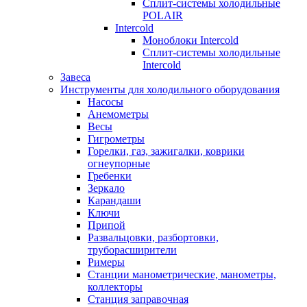
Сплит-системы холодильные
POLAIR
Intercold
Моноблоки Intercold
Сплит-системы холодильные
Intercold
Завеса
Инструменты для холодильного оборудования
Насосы
Анемометры
Весы
Гигрометры
Горелки, газ, зажигалки, коврики
огнеупорные
Гребенки
Зеркало
Карандаши
Ключи
Припой
Развальцовки, разбортовки,
труборасширители
Римеры
Станции манометрические, манометры,
коллекторы
Станция заправочная