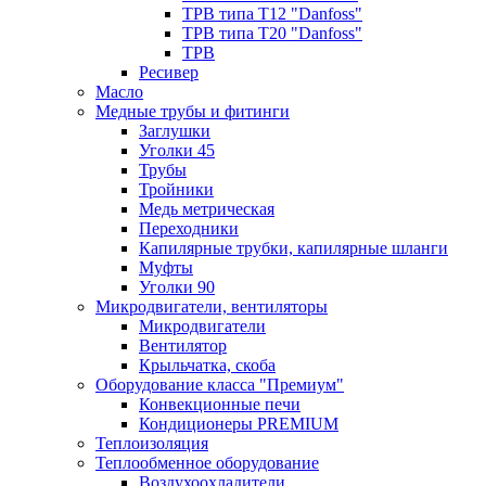
ТРВ типа Т12 "Danfoss"
ТРВ типа Т20 "Danfoss"
ТРВ
Ресивер
Масло
Медные трубы и фитинги
Заглушки
Уголки 45
Трубы
Тройники
Медь метрическая
Переходники
Капилярные трубки, капилярные шланги
Муфты
Уголки 90
Микродвигатели, вентиляторы
Микродвигатели
Вентилятор
Крыльчатка, скоба
Оборудование класса "Премиум"
Конвекционные печи
Кондиционеры PREMIUM
Теплоизоляция
Теплообменное оборудование
Воздухоохладители