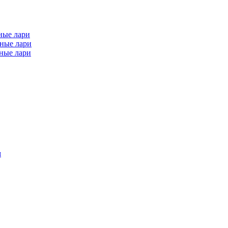
ные лари
ные лари
ные лари
м