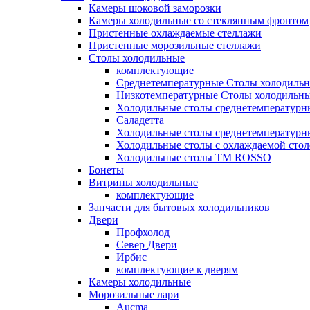
Камеры шоковой заморозки
Камеры холодильные со стеклянным фронтом
Пристенные охлаждаемые стеллажи
Пристенные морозильные стеллажи
Столы холодильные
комплектующие
Среднетемпературные Столы холодиль
Низкотемпературные Столы холодильн
Холодильные столы среднетемпературн
Саладетта
Холодильные столы среднетемпературн
Холодильные столы с охлаждаемой сто
Холодильные столы ТМ ROSSO
Бонеты
Витрины холодильные
комплектующие
Запчасти для бытовых холодильников
Двери
Профхолод
Север Двери
Ирбис
комплектующие к дверям
Камеры холодильные
Морозильные лари
Aucma