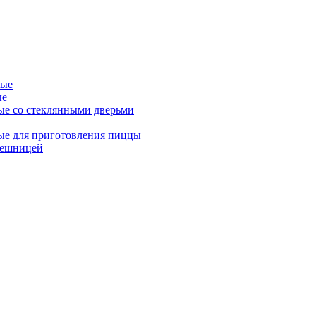
ные
ые
ые со стеклянными дверьми
ые для приготовления пиццы
лешницей