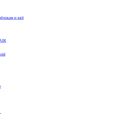
блокам и ккб
AIR
old
е
и