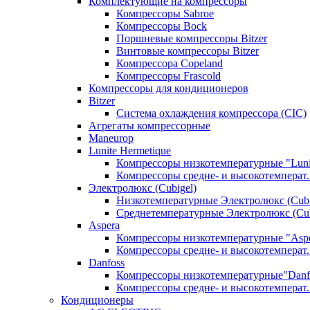
Комплектующие на компрессоры
Компрессоры Sabroe
Компрессоры Bock
Поршневые компрессоры Bitzer
Винтовые компрессоры Bitzer
Компрессора Copeland
Компрессоры Frascold
Компрессоры для кондиционеров
Bitzer
Система охлаждения компрессора (CIC)
Агрегаты компрессорные
Maneurop
Lunite Hermetique
Компрессоры низкотемпературные "Luni
Компрессоры средне- и высокотемперат. 
Электролюкс (Cubigel)
Низкотемпературные Электролюкс (Cubi
Среднетемпературные Электролюкс (Cub
Aspera
Компрессоры низкотемпературные "Asp
Компрессоры средне- и высокотемперат.
Danfoss
Компрессоры низкотемпературные"Danf
Компрессоры средне- и высокотемперат.
Кондиционеры