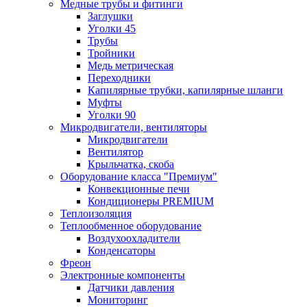
Медные трубы и фитинги
Заглушки
Уголки 45
Трубы
Тройники
Медь метрическая
Переходники
Капилярные трубки, капилярные шланги
Муфты
Уголки 90
Микродвигатели, вентиляторы
Микродвигатели
Вентилятор
Крыльчатка, скоба
Оборудование класса "Премиум"
Конвекционные печи
Кондиционеры PREMIUM
Теплоизоляция
Теплообменное оборудование
Воздухоохладители
Конденсаторы
Фреон
Электронные компоненты
Датчики давления
Мониторинг