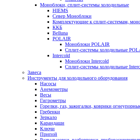
Моноблоки, сплит-системы холодильные
HIEMS
Север Моноблоки
Комплектующие к сплит-системам, моно
ККБ
Belluna
POLAIR
Моноблоки POLAIR
Сплит-системы холодильные POL
Intercold
Моноблоки Intercold
Сплит-системы холодильные Interc
Завеса
Инструменты для холодильного оборудования
Насосы
Анемометры
Весы
Гигрометры
Горелки, газ, зажигалки, коврики огнеупорны
Гребенки
Зеркало
Карандаши
Ключи
Припой
Развальцовки, разбортовки, труборасширител