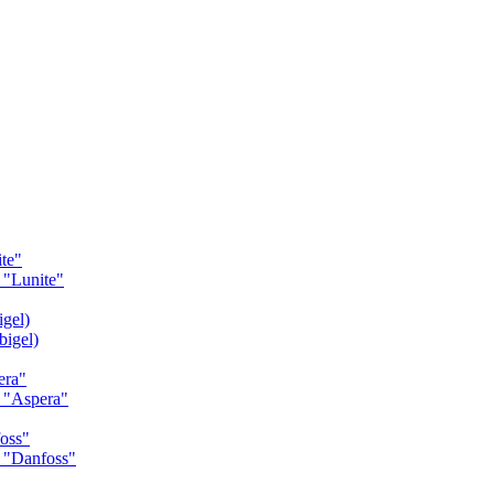
te"
"Lunite"
gel)
igel)
era"
 "Aspera"
oss"
 "Danfoss"