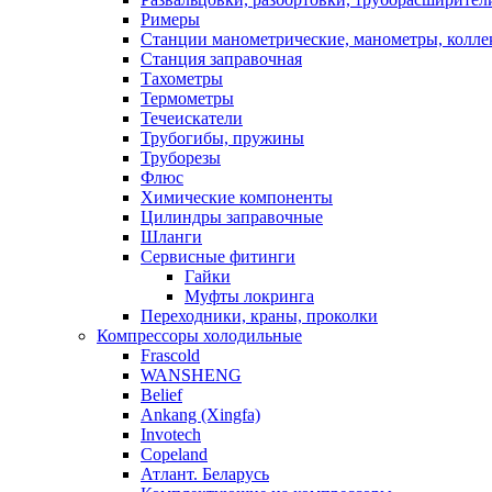
Римеры
Станции манометрические, манометры, колле
Станция заправочная
Тахометры
Термометры
Течеискатели
Трубогибы, пружины
Труборезы
Флюс
Химические компоненты
Цилиндры заправочные
Шланги
Сервисные фитинги
Гайки
Муфты локринга
Переходники, краны, проколки
Компрессоры холодильные
Frascold
WANSHENG
Belief
Ankang (Xingfa)
Invotech
Copeland
Атлант. Беларусь