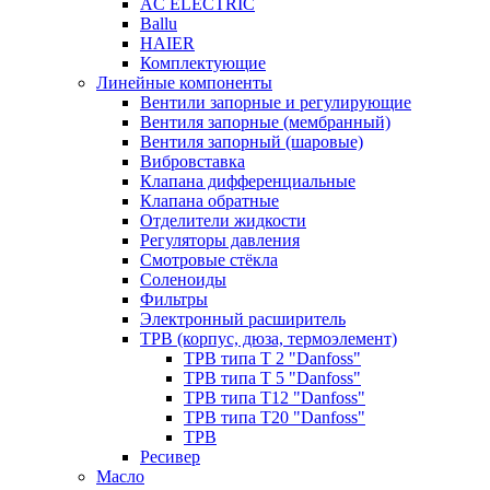
AC ELECTRIC
Ballu
HAIER
Комплектующие
Линейные компоненты
Вентили запорные и регулирующие
Вентиля запорные (мембранный)
Вентиля запорный (шаровые)
Вибровставка
Клапана дифференциальные
Клапана обратные
Отделители жидкости
Регуляторы давления
Смотровые стёкла
Соленоиды
Фильтры
Электронный расширитель
ТРВ (корпус, дюза, термоэлемент)
ТРВ типа Т 2 "Danfoss"
ТРВ типа Т 5 "Danfoss"
ТРВ типа Т12 "Danfoss"
ТРВ типа Т20 "Danfoss"
ТРВ
Ресивер
Масло