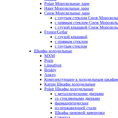
Polair Морозильные лари
Haier Морозильные лари
Снеж Морозильные лари
с гнутым стеклом Снеж Морозиль
с прямым стеклом Снеж Морозиль
с глухой крышкой Снеж Морозиль
Frostor/Gellar
с глухой крышкой
с прямым стеклом
с гнутым стеклом
Шкафы холодильные
МХМ
Pozis
Linnafrost
Briskly
Аркто
Комплектующие к холодильным шкафа
Капри Шкафы холодильные
Polair Шкафы холодильные
с металлическими дверьми
со стеклянными дверьми
фармацевтические
из нержавеющей стали
Шкафы шоковой заморозки
Совитал