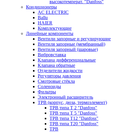
высокотемперат. "Danfoss"
Кондиционеры
AC ELECTRIC
Ballu
HAIER
Комплектующие
Линейные компоненты
Вентили запорные и регулирующие
Вентиля запорные (мембранный)
Вентиля запорный (шаровые)
Вибровставка
Клапана дифференциальные
Клапана обратные
Отделители жидкости
Регуляторы давления
Смотровые стёкла
Соленоиды
Фильтры
Электронный расширитель
ТРВ (корпус, дюза, термоэлемент)
ТРВ типа Т 2 "Danfoss"
ТРВ типа Т 5 "Danfoss"
ТРВ типа Т12 "Danfoss"
ТРВ типа Т20 "Danfoss"
ТРВ