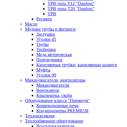
ТРВ типа Т12 "Danfoss"
ТРВ типа Т20 "Danfoss"
ТРВ
Ресивер
Масло
Медные трубы и фитинги
Заглушки
Уголки 45
Трубы
Тройники
Медь метрическая
Переходники
Капилярные трубки, капилярные шланги
Муфты
Уголки 90
Микродвигатели, вентиляторы
Микродвигатели
Вентилятор
Крыльчатка, скоба
Оборудование класса "Премиум"
Конвекционные печи
Кондиционеры PREMIUM
Теплоизоляция
Теплообменное оборудование
Воздухоохладители