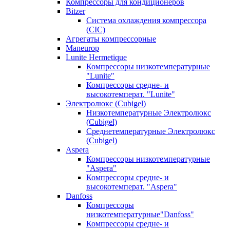
Компрессоры для кондиционеров
Bitzer
Система охлаждения компрессора
(CIC)
Агрегаты компрессорные
Maneurop
Lunite Hermetique
Компрессоры низкотемпературные
"Lunite"
Компрессоры средне- и
высокотемперат. "Lunite"
Электролюкс (Cubigel)
Низкотемпературные Электролюкс
(Cubigel)
Среднетемпературные Электролюкс
(Cubigel)
Aspera
Компрессоры низкотемпературные
"Aspera"
Компрессоры средне- и
высокотемперат. "Aspera"
Danfoss
Компрессоры
низкотемпературные"Danfoss"
Компрессоры средне- и