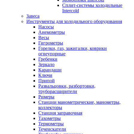
Сплит-системы холодильные
Intercold
Завеса
Инструменты для холодильного оборудования
Насосы
Анемометры
Весы
Гигрометры
Горелки, газ, зажигалки, коврики
огнеупорные
Гребенки
Зеркало
Карандаши
Ключи
Припой
Развальцовки, разбортовки,
труборасширители
Римеры
Станции манометрические, манометры,
коллекторы
Станция заправочная
Тахометры
Термометры
Течеискатели