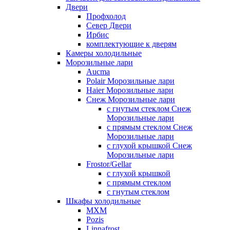
Двери
Профхолод
Север Двери
Ирбис
комплектующие к дверям
Камеры холодильные
Морозильные лари
Aucma
Polair Морозильные лари
Haier Морозильные лари
Снеж Морозильные лари
с гнутым стеклом Снеж
Морозильные лари
с прямым стеклом Снеж
Морозильные лари
с глухой крышкой Снеж
Морозильные лари
Frostor/Gellar
с глухой крышкой
с прямым стеклом
с гнутым стеклом
Шкафы холодильные
МХМ
Pozis
Linnafrost