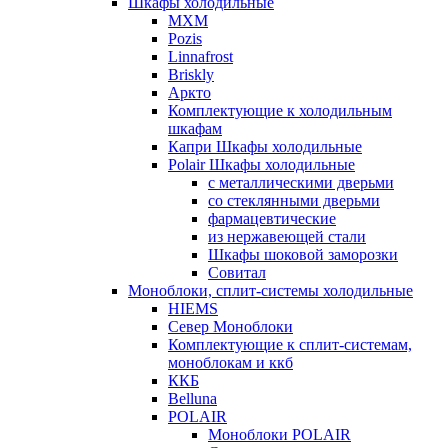
Шкафы холодильные
МХМ
Pozis
Linnafrost
Briskly
Аркто
Комплектующие к холодильным
шкафам
Капри Шкафы холодильные
Polair Шкафы холодильные
с металлическими дверьми
со стеклянными дверьми
фармацевтические
из нержавеющей стали
Шкафы шоковой заморозки
Совитал
Моноблоки, сплит-системы холодильные
HIEMS
Север Моноблоки
Комплектующие к сплит-системам,
моноблокам и ккб
ККБ
Belluna
POLAIR
Моноблоки POLAIR