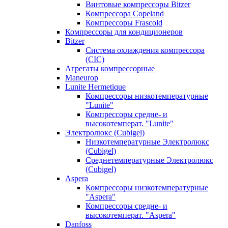
Винтовые компрессоры Bitzer
Компрессора Copeland
Компрессоры Frascold
Компрессоры для кондиционеров
Bitzer
Система охлаждения компрессора
(CIC)
Агрегаты компрессорные
Maneurop
Lunite Hermetique
Компрессоры низкотемпературные
"Lunite"
Компрессоры средне- и
высокотемперат. "Lunite"
Электролюкс (Cubigel)
Низкотемпературные Электролюкс
(Cubigel)
Среднетемпературные Электролюкс
(Cubigel)
Aspera
Компрессоры низкотемпературные
"Aspera"
Компрессоры средне- и
высокотемперат. "Aspera"
Danfoss