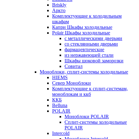
Briskly
Аркто
Комплектующие к холодильным
шкафам
Капри Шкафы холодильные
Polair Шкафы холодильные
с металлическими дверьми
со стеклянными дверьми
фармацевтические
из нержавеющей стали
Шкафы шоковой заморозки
Совитал
Моноблоки, сплит-системы холодильные
HIEMS
Север Моноблоки
Комплектующие к сплит-системам,
моноблокам и ккб
ККБ
Belluna
POLAIR
Моноблоки POLAIR
Сплит-системы холодильные
POLAIR
Intercold
Моноблоки Intercold