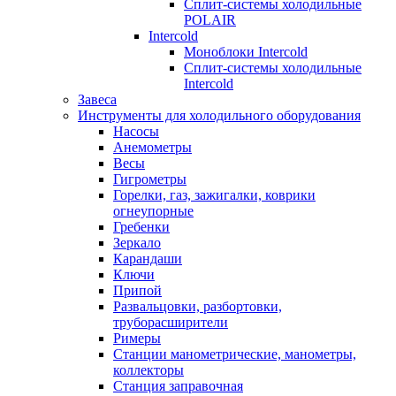
Сплит-системы холодильные
POLAIR
Intercold
Моноблоки Intercold
Сплит-системы холодильные
Intercold
Завеса
Инструменты для холодильного оборудования
Насосы
Анемометры
Весы
Гигрометры
Горелки, газ, зажигалки, коврики
огнеупорные
Гребенки
Зеркало
Карандаши
Ключи
Припой
Развальцовки, разбортовки,
труборасширители
Римеры
Станции манометрические, манометры,
коллекторы
Станция заправочная