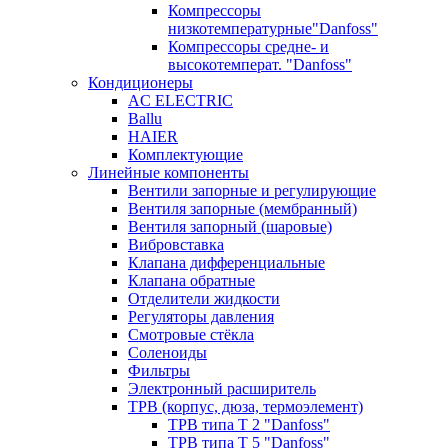
Компрессоры
низкотемпературные"Danfoss"
Компрессоры средне- и
высокотемперат. "Danfoss"
Кондиционеры
AC ELECTRIC
Ballu
HAIER
Комплектующие
Линейные компоненты
Вентили запорные и регулирующие
Вентиля запорные (мембранный)
Вентиля запорный (шаровые)
Вибровставка
Клапана дифференциальные
Клапана обратные
Отделители жидкости
Регуляторы давления
Смотровые стёкла
Соленоиды
Фильтры
Электронный расширитель
ТРВ (корпус, дюза, термоэлемент)
ТРВ типа Т 2 "Danfoss"
ТРВ типа Т 5 "Danfoss"