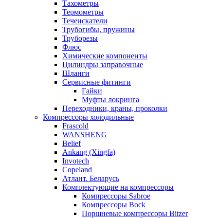
Тахометры
Термометры
Течеискатели
Трубогибы, пружины
Труборезы
Флюс
Химические компоненты
Цилиндры заправочные
Шланги
Сервисные фитинги
Гайки
Муфты локринга
Переходники, краны, проколки
Компрессоры холодильные
Frascold
WANSHENG
Belief
Ankang (Xingfa)
Invotech
Copeland
Атлант. Беларусь
Комплектующие на компрессоры
Компрессоры Sabroe
Компрессоры Bock
Поршневые компрессоры Bitzer