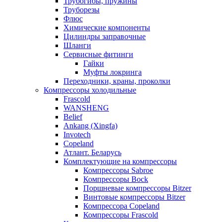
Трубогибы, пружины
Труборезы
Флюс
Химические компоненты
Цилиндры заправочные
Шланги
Сервисные фитинги
Гайки
Муфты локринга
Переходники, краны, проколки
Компрессоры холодильные
Frascold
WANSHENG
Belief
Ankang (Xingfa)
Invotech
Copeland
Атлант. Беларусь
Комплектующие на компрессоры
Компрессоры Sabroe
Компрессоры Bock
Поршневые компрессоры Bitzer
Винтовые компрессоры Bitzer
Компрессора Copeland
Компрессоры Frascold