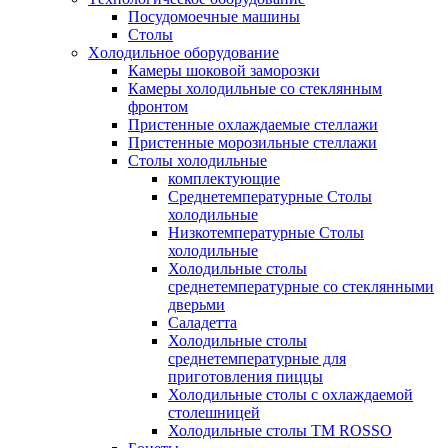
Посудомоечные машины
Столы
Xолодильное оборудование
Камеры шоковой заморозки
Камеры холодильные со стеклянным
фронтом
Пристенные охлаждаемые стеллажи
Пристенные морозильные стеллажи
Столы холодильные
комплектующие
Среднетемпературные Столы
холодильные
Низкотемпературные Столы
холодильные
Холодильные столы
среднетемпературные со стеклянными
дверьми
Саладетта
Холодильные столы
среднетемпературные для
приготовления пиццы
Холодильные столы с охлаждаемой
столешницей
Холодильные столы ТМ ROSSO