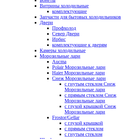
Бонеты
Витрины холодильные
комплектующие
Запчасти для бытовых холодильников
Двери
Профхолод
Север Двери
Ирбис
комплектующие к дверям
Камеры холодильные
Морозильные лари
Aucma
Polair Морозильные лари
Haier Морозильные лари
Снеж Морозильные лари
с гнутым стеклом Снеж
Морозильные лари
с прямым стеклом Снеж
Морозильные лари
с глухой крышкой Снеж
Морозильные лари
Frostor/Gellar
с глухой крышкой
с прямым стеклом
с гнутым стеклом