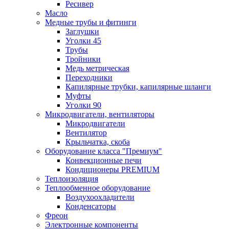
Ресивер
Масло
Медные трубы и фитинги
Заглушки
Уголки 45
Трубы
Тройники
Медь метрическая
Переходники
Капилярные трубки, капилярные шланги
Муфты
Уголки 90
Микродвигатели, вентиляторы
Микродвигатели
Вентилятор
Крыльчатка, скоба
Оборудование класса "Премиум"
Конвекционные печи
Кондиционеры PREMIUM
Теплоизоляция
Теплообменное оборудование
Воздухоохладители
Конденсаторы
Фреон
Электронные компоненты