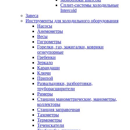
Сплит-системы холодильные
Intercold
Завеса
Инструменты для холодильного оборудования
Насосы
Анемометры
Весы
Гигрометры
Горелки, газ, зажигалки, коврики
огнеупорные
Гребенки
Зеркало
Карандаши
Ключи
Припой
Развальцовки, разбортовки,
труборасширители
Римеры
Станции манометрические, манометры,
коллекторы
Станция заправочная
Тахометры
Термометры
Течеискатели