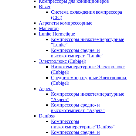
Компрессоры для кондиционеров
Bitzer
Система охлаждения компрессора
(CIC)
Агрегаты компрессорные
Maneurop
Lunite Hermetique
Компрессоры низкотемпературные
"Lunite"
Компрессоры средне- и
высокотемперат. "Lunite"
Электролюкс (Cubigel)
Низкотемпературные Электролюкс
(Cubigel)
Среднетемпературные Электролюкс
(Cubigel)
Aspera
Компрессоры низкотемпературные
"Aspera"
Компрессоры средне- и
высокотемперат. "Aspera"
Danfoss
Компрессоры
низкотемпературные"Danfoss"
Компрессоры средне- и