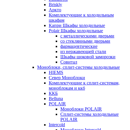
Briskly
Аркто
Комплектующие к холодильным
шкафам
Капри Шкафы холодильные
Polair Шкафы холодильные
с металлическими дверьми
со стеклянными дверьми
фармацевтические
из нержавеющей стали
Шкафы шоковой заморозки
Совитал
Моноблоки, сплит-системы холодильные
HIEMS
Север Моноблоки
Комплектующие к сплит-системам,
моноблокам и ккб
ККБ
Belluna
POLAIR
Моноблоки POLAIR
Сплит-системы холодильные
POLAIR
Intercold
Моноблоки Intercold