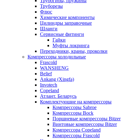
Трубогибы, пружины
Труборезы
Флюс
Химические компоненты
Цилиндры заправочные
Шланги
Сервисные фитинги
Гайки
Муфты локринга
Переходники, краны, проколки
Компрессоры холодильные
Frascold
WANSHENG
Belief
Ankang (Xingfa)
Invotech
Copeland
Атлант. Беларусь
Комплектующие на компрессоры
Компрессоры Sabroe
Компрессоры Bock
Поршневые компрессоры Bitzer
Винтовые компрессоры Bitzer
Компрессора Copeland
Компрессоры Frascold