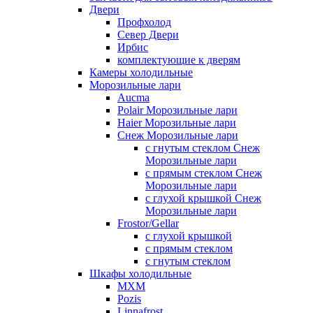
Двери
Профхолод
Север Двери
Ирбис
комплектующие к дверям
Камеры холодильные
Морозильные лари
Aucma
Polair Морозильные лари
Haier Морозильные лари
Снеж Морозильные лари
с гнутым стеклом Снеж
Морозильные лари
с прямым стеклом Снеж
Морозильные лари
с глухой крышкой Снеж
Морозильные лари
Frostor/Gellar
с глухой крышкой
с прямым стеклом
с гнутым стеклом
Шкафы холодильные
МХМ
Pozis
Linnafrost