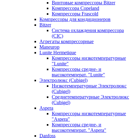
Винтовые компрессоры Bitzer
Компрессора Copeland
Компрессоры Frascold
Компрессоры для кондиционеров
Bitzer
Система охлаждения компрессора
(CIC)
Агрегаты компрессорные
Maneurop
Lunite Hermetique
Компрессоры низкотемпературные
"Lunite"
Компрессоры средне- и
высокотемперат. "Lunite"
Электролюкс (Cubigel)
Низкотемпературные Электролюкс
(Cubigel)
Среднетемпературные Электролюкс
(Cubigel)
Aspera
Компрессоры низкотемпературные
"Aspera"
Компрессоры средне- и
высокотемперат. "Aspera"
Danfoss