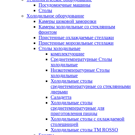
Посудомоечные машины
Столы
Xолодильное оборудование
Камеры шоковой заморозки
Камеры холодильные со стеклянным
фронтом
Пристенные охлаждаемые стеллажи
Пристенные морозильные стеллажи
Столы холодильные
комплектующие
Среднетемпературные Столы
холодильные
Низкотемпературные Столы
холодильные
Холодильные столы
среднетемпературные со стеклянными
дверьми
Саладетта
Холодильные столы
среднетемпературные для
приготовления пиццы
Холодильные столы с охлаждаемой
столешницей
Холодильные столы ТМ ROSSO