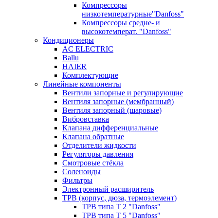
Компрессоры
низкотемпературные"Danfoss"
Компрессоры средне- и
высокотемперат. "Danfoss"
Кондиционеры
AC ELECTRIC
Ballu
HAIER
Комплектующие
Линейные компоненты
Вентили запорные и регулирующие
Вентиля запорные (мембранный)
Вентиля запорный (шаровые)
Вибровставка
Клапана дифференциальные
Клапана обратные
Отделители жидкости
Регуляторы давления
Смотровые стёкла
Соленоиды
Фильтры
Электронный расширитель
ТРВ (корпус, дюза, термоэлемент)
ТРВ типа Т 2 "Danfoss"
ТРВ типа Т 5 "Danfoss"