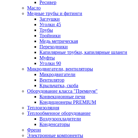
Ресивер
Масло
Медные трубы и фитинги
Заглушки
Уголки 45
Трубы
Тройники
Медь метрическая
Переходники
Капилярные трубки, капилярные шланги
Муфты
Уголки 90
Микродвигатели, вентиляторы
Микродвигатели
Вентилятор
Крыльчатка, скоба
Оборудование класса "Премиум"
Конвекционные печи
Кондиционеры PREMIUM
Теплоизоляция
Теплообменное оборудование
Воздухоохладители
Конденсаторы
Фреон
Электронные компоненты