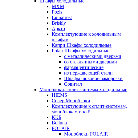
Шкафы холодильные
МХМ
Pozis
Linnafrost
Briskly
Аркто
Комплектующие к холодильным
шкафам
Капри Шкафы холодильные
Polair Шкафы холодильные
с металлическими дверьми
со стеклянными дверьми
фармацевтические
из нержавеющей стали
Шкафы шоковой заморозки
Совитал
Моноблоки, сплит-системы холодильные
HIEMS
Север Моноблоки
Комплектующие к сплит-системам,
моноблокам и ккб
ККБ
Belluna
POLAIR
Моноблоки POLAIR