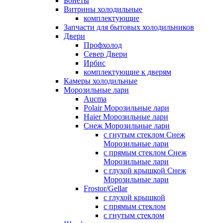
Бонеты
Витрины холодильные
комплектующие
Запчасти для бытовых холодильников
Двери
Профхолод
Север Двери
Ирбис
комплектующие к дверям
Камеры холодильные
Морозильные лари
Aucma
Polair Морозильные лари
Haier Морозильные лари
Снеж Морозильные лари
с гнутым стеклом Снеж
Морозильные лари
с прямым стеклом Снеж
Морозильные лари
с глухой крышкой Снеж
Морозильные лари
Frostor/Gellar
с глухой крышкой
с прямым стеклом
с гнутым стеклом