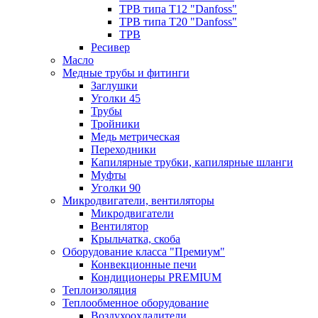
ТРВ типа Т12 "Danfoss"
ТРВ типа Т20 "Danfoss"
ТРВ
Ресивер
Масло
Медные трубы и фитинги
Заглушки
Уголки 45
Трубы
Тройники
Медь метрическая
Переходники
Капилярные трубки, капилярные шланги
Муфты
Уголки 90
Микродвигатели, вентиляторы
Микродвигатели
Вентилятор
Крыльчатка, скоба
Оборудование класса "Премиум"
Конвекционные печи
Кондиционеры PREMIUM
Теплоизоляция
Теплообменное оборудование
Воздухоохладители