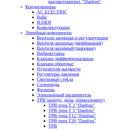
высокотемперат. "Danfoss"
Кондиционеры
AC ELECTRIC
Ballu
HAIER
Комплектующие
Линейные компоненты
Вентили запорные и регулирующие
Вентиля запорные (мембранный)
Вентиля запорный (шаровые)
Вибровставка
Клапана дифференциальные
Клапана обратные
Отделители жидкости
Регуляторы давления
Смотровые стёкла
Соленоиды
Фильтры
Электронный расширитель
ТРВ (корпус, дюза, термоэлемент)
ТРВ типа Т 2 "Danfoss"
ТРВ типа Т 5 "Danfoss"
ТРВ типа Т12 "Danfoss"
ТРВ типа Т20 "Danfoss"
ТРВ