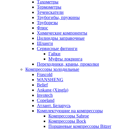
Тахометры
Термометры
Течеискатели
Трубогибы, пружины
Труборезы
Флюс
Химические компоненты
Цилиндры заправочные
Шланги
Сервисные фитинги
Гайки
Муфты локринга
Переходники, краны, проколки
Компрессоры холодильные
Frascold
WANSHENG
Belief
Ankang (Xingfa)
Invotech
Copeland
Атлант. Беларусь
Комплектующие на компрессоры
Компрессоры Sabroe
Компрессоры Bock
Поршневые компрессоры Bitzer