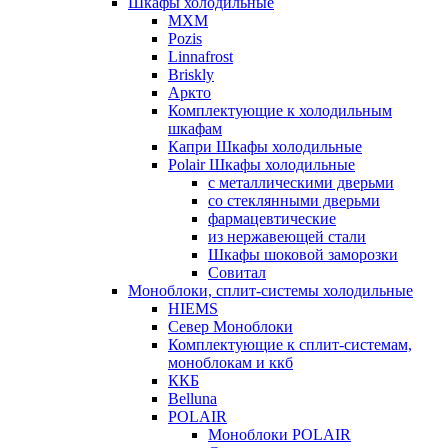
Шкафы холодильные
МХМ
Pozis
Linnafrost
Briskly
Аркто
Комплектующие к холодильным
шкафам
Капри Шкафы холодильные
Polair Шкафы холодильные
с металлическими дверьми
со стеклянными дверьми
фармацевтические
из нержавеющей стали
Шкафы шоковой заморозки
Совитал
Моноблоки, сплит-системы холодильные
HIEMS
Север Моноблоки
Комплектующие к сплит-системам,
моноблокам и ккб
ККБ
Belluna
POLAIR
Моноблоки POLAIR