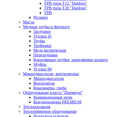
ТРВ типа Т12 "Danfoss"
ТРВ типа Т20 "Danfoss"
ТРВ
Ресивер
Масло
Медные трубы и фитинги
Заглушки
Уголки 45
Трубы
Тройники
Медь метрическая
Переходники
Капилярные трубки, капилярные шланги
Муфты
Уголки 90
Микродвигатели, вентиляторы
Микродвигатели
Вентилятор
Крыльчатка, скоба
Оборудование класса "Премиум"
Конвекционные печи
Кондиционеры PREMIUM
Теплоизоляция
Теплообменное оборудование
Воздухоохладители