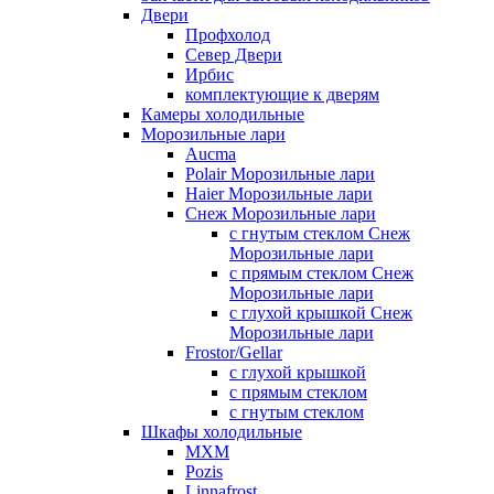
Двери
Профхолод
Север Двери
Ирбис
комплектующие к дверям
Камеры холодильные
Морозильные лари
Aucma
Polair Морозильные лари
Haier Морозильные лари
Снеж Морозильные лари
с гнутым стеклом Снеж
Морозильные лари
с прямым стеклом Снеж
Морозильные лари
с глухой крышкой Снеж
Морозильные лари
Frostor/Gellar
с глухой крышкой
с прямым стеклом
с гнутым стеклом
Шкафы холодильные
МХМ
Pozis
Linnafrost