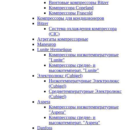
Винтовые компрессоры Bitzer
Компрессора Copeland
Компрессоры Frascold
Компрессоры для кондиционеров
Bitzer
Система охлаждения компрессора
(CIC)
Агрегаты компрессорные
Maneurop
Lunite Hermetique
Компрессоры низкотемпературные
"Lunite"
Компрессоры средне- и
высокотемперат. "Lunite"
Электролюкс (Cubigel)
Низкотемпературные Электролюкс
(Cubigel)
Среднетемпературные Электролюкс
(Cubigel)
Aspera
Компрессоры низкотемпературные
"Aspera"
Компрессоры средне- и
высокотемперат. "Aspera"
Danfoss