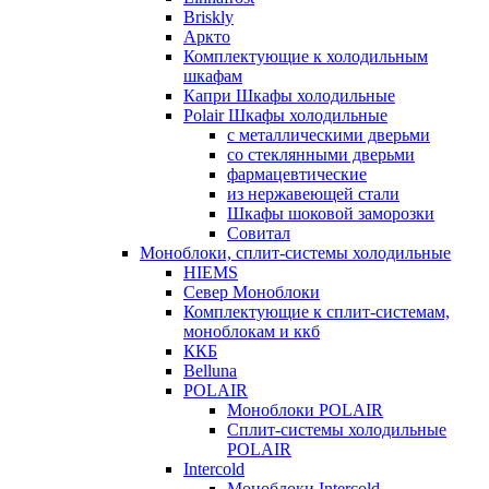
Briskly
Аркто
Комплектующие к холодильным
шкафам
Капри Шкафы холодильные
Polair Шкафы холодильные
с металлическими дверьми
со стеклянными дверьми
фармацевтические
из нержавеющей стали
Шкафы шоковой заморозки
Совитал
Моноблоки, сплит-системы холодильные
HIEMS
Север Моноблоки
Комплектующие к сплит-системам,
моноблокам и ккб
ККБ
Belluna
POLAIR
Моноблоки POLAIR
Сплит-системы холодильные
POLAIR
Intercold
Моноблоки Intercold