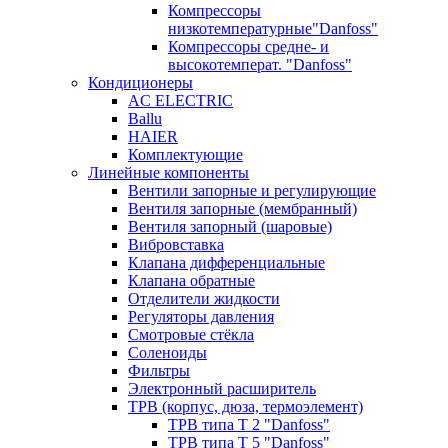
Компрессоры
низкотемпературные"Danfoss"
Компрессоры средне- и
высокотемперат. "Danfoss"
Кондиционеры
AC ELECTRIC
Ballu
HAIER
Комплектующие
Линейные компоненты
Вентили запорные и регулирующие
Вентиля запорные (мембранный)
Вентиля запорный (шаровые)
Вибровставка
Клапана дифференциальные
Клапана обратные
Отделители жидкости
Регуляторы давления
Смотровые стёкла
Соленоиды
Фильтры
Электронный расширитель
ТРВ (корпус, дюза, термоэлемент)
ТРВ типа Т 2 "Danfoss"
ТРВ типа Т 5 "Danfoss"