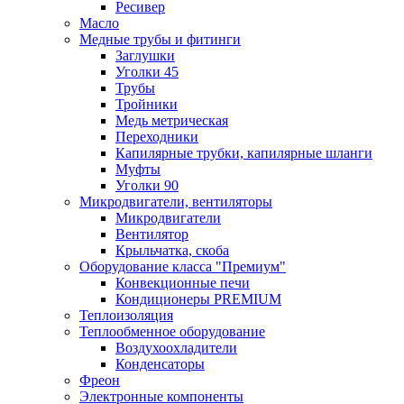
Ресивер
Масло
Медные трубы и фитинги
Заглушки
Уголки 45
Трубы
Тройники
Медь метрическая
Переходники
Капилярные трубки, капилярные шланги
Муфты
Уголки 90
Микродвигатели, вентиляторы
Микродвигатели
Вентилятор
Крыльчатка, скоба
Оборудование класса "Премиум"
Конвекционные печи
Кондиционеры PREMIUM
Теплоизоляция
Теплообменное оборудование
Воздухоохладители
Конденсаторы
Фреон
Электронные компоненты