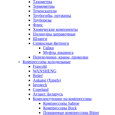
Тахометры
Термометры
Течеискатели
Трубогибы, пружины
Труборезы
Флюс
Химические компоненты
Цилиндры заправочные
Шланги
Сервисные фитинги
Гайки
Муфты локринга
Переходники, краны, проколки
Компрессоры холодильные
Frascold
WANSHENG
Belief
Ankang (Xingfa)
Invotech
Copeland
Атлант. Беларусь
Комплектующие на компрессоры
Компрессоры Sabroe
Компрессоры Bock
Поршневые компрессоры Bitzer