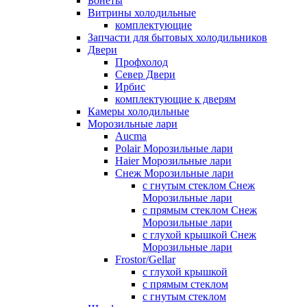
Бонеты
Витрины холодильные
комплектующие
Запчасти для бытовых холодильников
Двери
Профхолод
Север Двери
Ирбис
комплектующие к дверям
Камеры холодильные
Морозильные лари
Aucma
Polair Морозильные лари
Haier Морозильные лари
Снеж Морозильные лари
с гнутым стеклом Снеж
Морозильные лари
с прямым стеклом Снеж
Морозильные лари
с глухой крышкой Снеж
Морозильные лари
Frostor/Gellar
с глухой крышкой
с прямым стеклом
с гнутым стеклом