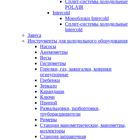
Сплит-системы холодильные
POLAIR
Intercold
Моноблоки Intercold
Сплит-системы холодильные
Intercold
Завеса
Инструменты для холодильного оборудования
Насосы
Анемометры
Весы
Гигрометры
Горелки, газ, зажигалки, коврики
огнеупорные
Гребенки
Зеркало
Карандаши
Ключи
Припой
Развальцовки, разбортовки,
труборасширители
Римеры
Станции манометрические, манометры,
коллекторы
Станция заправочная