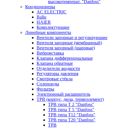
высокотемперат. "Danfoss"
Кондиционеры
AC ELECTRIC
Ballu
HAIER
Комплектующие
Линейные компоненты
Вентили запорные и регулирующие
Вентиля запорные (мембранный)
Вентиля запорный (шаровые)
Вибровставка
Клапана дифференциальные
Клапана обратные
Отделители жидкости
Регуляторы давления
Смотровые стёкла
Соленоиды
Фильтры
Электронный расширитель
ТРВ (корпус, дюза, термоэлемент)
ТРВ типа Т 2 "Danfoss"
ТРВ типа Т 5 "Danfoss"
ТРВ типа Т12 "Danfoss"
ТРВ типа Т20 "Danfoss"
ТРВ