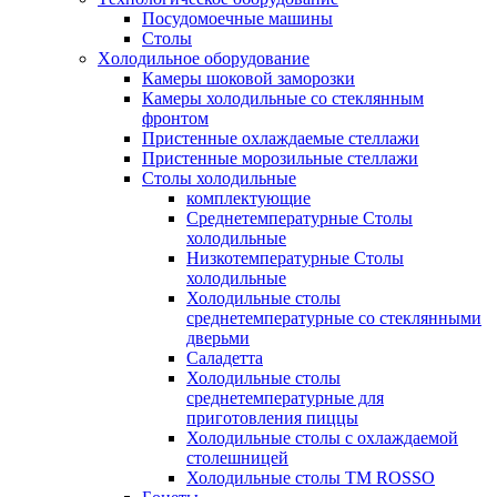
Посудомоечные машины
Столы
Xолодильное оборудование
Камеры шоковой заморозки
Камеры холодильные со стеклянным
фронтом
Пристенные охлаждаемые стеллажи
Пристенные морозильные стеллажи
Столы холодильные
комплектующие
Среднетемпературные Столы
холодильные
Низкотемпературные Столы
холодильные
Холодильные столы
среднетемпературные со стеклянными
дверьми
Саладетта
Холодильные столы
среднетемпературные для
приготовления пиццы
Холодильные столы с охлаждаемой
столешницей
Холодильные столы ТМ ROSSO