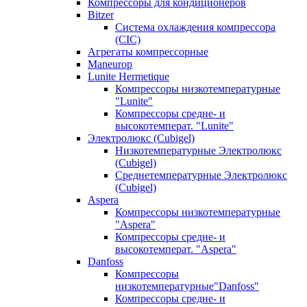
Компрессоры для кондиционеров
Bitzer
Система охлаждения компрессора
(CIC)
Агрегаты компрессорные
Maneurop
Lunite Hermetique
Компрессоры низкотемпературные
"Lunite"
Компрессоры средне- и
высокотемперат. "Lunite"
Электролюкс (Cubigel)
Низкотемпературные Электролюкс
(Cubigel)
Среднетемпературные Электролюкс
(Cubigel)
Aspera
Компрессоры низкотемпературные
"Aspera"
Компрессоры средне- и
высокотемперат. "Aspera"
Danfoss
Компрессоры
низкотемпературные"Danfoss"
Компрессоры средне- и