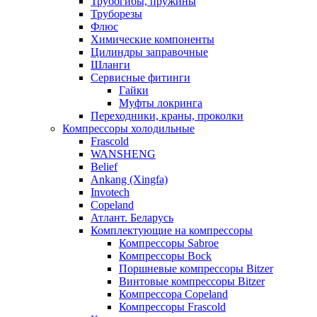
Трубогибы, пружины
Труборезы
Флюс
Химические компоненты
Цилиндры заправочные
Шланги
Сервисные фитинги
Гайки
Муфты локринга
Переходники, краны, проколки
Компрессоры холодильные
Frascold
WANSHENG
Belief
Ankang (Xingfa)
Invotech
Copeland
Атлант. Беларусь
Комплектующие на компрессоры
Компрессоры Sabroe
Компрессоры Bock
Поршневые компрессоры Bitzer
Винтовые компрессоры Bitzer
Компрессора Copeland
Компрессоры Frascold