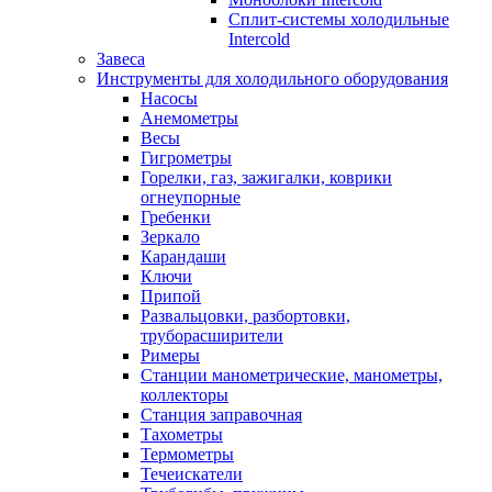
Сплит-системы холодильные
Intercold
Завеса
Инструменты для холодильного оборудования
Насосы
Анемометры
Весы
Гигрометры
Горелки, газ, зажигалки, коврики
огнеупорные
Гребенки
Зеркало
Карандаши
Ключи
Припой
Развальцовки, разбортовки,
труборасширители
Римеры
Станции манометрические, манометры,
коллекторы
Станция заправочная
Тахометры
Термометры
Течеискатели