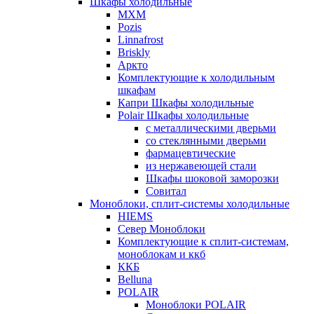
Шкафы холодильные
МХМ
Pozis
Linnafrost
Briskly
Аркто
Комплектующие к холодильным
шкафам
Капри Шкафы холодильные
Polair Шкафы холодильные
с металлическими дверьми
со стеклянными дверьми
фармацевтические
из нержавеющей стали
Шкафы шоковой заморозки
Совитал
Моноблоки, сплит-системы холодильные
HIEMS
Север Моноблоки
Комплектующие к сплит-системам,
моноблокам и ккб
ККБ
Belluna
POLAIR
Моноблоки POLAIR