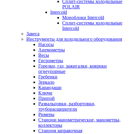
Сплит-системы холодильные
POLAIR
Intercold
Моноблоки Intercold
Сплит-системы холодильные
Intercold
Завеса
Инструменты для холодильного оборудования
Насосы
Анемометры
Весы
Гигрометры
Горелки, газ, зажигалки, коврики
огнеупорные
Гребенки
Зеркало
Карандаши
Ключи
Припой
Развальцовки, разбортовки,
труборасширители
Римеры
Станции манометрические, манометры,
коллекторы
Станция заправочная