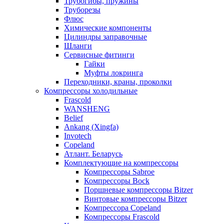
Трубогибы, пружины
Труборезы
Флюс
Химические компоненты
Цилиндры заправочные
Шланги
Сервисные фитинги
Гайки
Муфты локринга
Переходники, краны, проколки
Компрессоры холодильные
Frascold
WANSHENG
Belief
Ankang (Xingfa)
Invotech
Copeland
Атлант. Беларусь
Комплектующие на компрессоры
Компрессоры Sabroe
Компрессоры Bock
Поршневые компрессоры Bitzer
Винтовые компрессоры Bitzer
Компрессора Copeland
Компрессоры Frascold