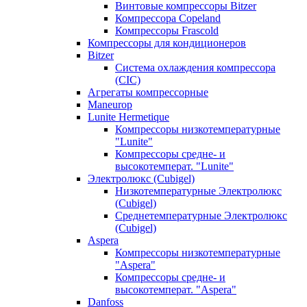
Винтовые компрессоры Bitzer
Компрессора Copeland
Компрессоры Frascold
Компрессоры для кондиционеров
Bitzer
Система охлаждения компрессора
(CIC)
Агрегаты компрессорные
Maneurop
Lunite Hermetique
Компрессоры низкотемпературные
"Lunite"
Компрессоры средне- и
высокотемперат. "Lunite"
Электролюкс (Cubigel)
Низкотемпературные Электролюкс
(Cubigel)
Среднетемпературные Электролюкс
(Cubigel)
Aspera
Компрессоры низкотемпературные
"Aspera"
Компрессоры средне- и
высокотемперат. "Aspera"
Danfoss