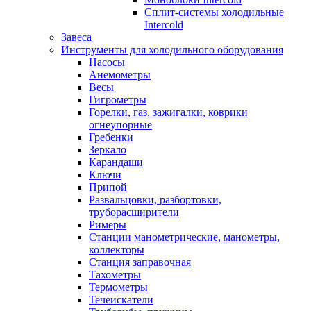
Сплит-системы холодильные
Intercold
Завеса
Инструменты для холодильного оборудования
Насосы
Анемометры
Весы
Гигрометры
Горелки, газ, зажигалки, коврики
огнеупорные
Гребенки
Зеркало
Карандаши
Ключи
Припой
Развальцовки, разбортовки,
труборасширители
Римеры
Станции манометрические, манометры,
коллекторы
Станция заправочная
Тахометры
Термометры
Течеискатели