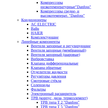
Компрессоры
низкотемпературные"Danfoss"
Компрессоры средне- и
высокотемперат. "Danfoss"
Кондиционеры
AC ELECTRIC
Ballu
HAIER
Комплектующие
Линейные компоненты
Вентили запорные и регулирующие
Вентиля запорные (мембранный)
Вентиля запорный (шаровые)
Вибровставка
Клапана дифференциальные
Клапана обратные
Отделители жидкости
Регуляторы давления
Смотровые стёкла
Соленоиды
Фильтры
Электронный расширитель
ТРВ (корпус, дюза, термоэлемент)
ТРВ типа Т 2 "Danfoss"
ТРВ типа Т 5 "Danfoss"