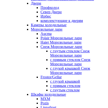
Двери
Профхолод
Север Двери
Ирбис
комплектующие к дверям
Камеры холодильные
Морозильные лари
Aucma
Polair Морозильные лари
Haier Морозильные лари
Снеж Морозильные лари
с гнутым стеклом Снеж
Морозильные лари
с прямым стеклом Снеж
Морозильные лари
с глухой крышкой Снеж
Морозильные лари
Frostor/Gellar
с глухой крышкой
с прямым стеклом
с гнутым стеклом
Шкафы холодильные
МХМ
Pozis
Linnafrost