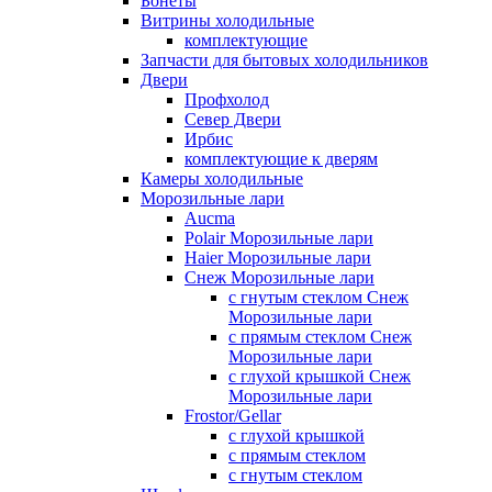
Бонеты
Витрины холодильные
комплектующие
Запчасти для бытовых холодильников
Двери
Профхолод
Север Двери
Ирбис
комплектующие к дверям
Камеры холодильные
Морозильные лари
Aucma
Polair Морозильные лари
Haier Морозильные лари
Снеж Морозильные лари
с гнутым стеклом Снеж
Морозильные лари
с прямым стеклом Снеж
Морозильные лари
с глухой крышкой Снеж
Морозильные лари
Frostor/Gellar
с глухой крышкой
с прямым стеклом
с гнутым стеклом