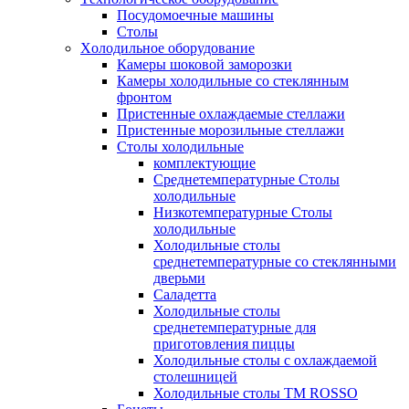
Посудомоечные машины
Столы
Xолодильное оборудование
Камеры шоковой заморозки
Камеры холодильные со стеклянным
фронтом
Пристенные охлаждаемые стеллажи
Пристенные морозильные стеллажи
Столы холодильные
комплектующие
Среднетемпературные Столы
холодильные
Низкотемпературные Столы
холодильные
Холодильные столы
среднетемпературные со стеклянными
дверьми
Саладетта
Холодильные столы
среднетемпературные для
приготовления пиццы
Холодильные столы с охлаждаемой
столешницей
Холодильные столы ТМ ROSSO