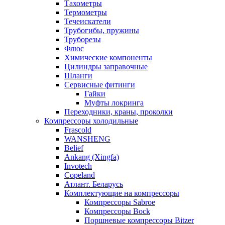
Тахометры
Термометры
Течеискатели
Трубогибы, пружины
Труборезы
Флюс
Химические компоненты
Цилиндры заправочные
Шланги
Сервисные фитинги
Гайки
Муфты локринга
Переходники, краны, проколки
Компрессоры холодильные
Frascold
WANSHENG
Belief
Ankang (Xingfa)
Invotech
Copeland
Атлант. Беларусь
Комплектующие на компрессоры
Компрессоры Sabroe
Компрессоры Bock
Поршневые компрессоры Bitzer