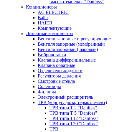
высокотемперат. "Danfoss"
Кондиционеры
AC ELECTRIC
Ballu
HAIER
Комплектующие
Линейные компоненты
Вентили запорные и регулирующие
Вентиля запорные (мембранный)
Вентиля запорный (шаровые)
Вибровставка
Клапана дифференциальные
Клапана обратные
Отделители жидкости
Регуляторы давления
Смотровые стёкла
Соленоиды
Фильтры
Электронный расширитель
ТРВ (корпус, дюза, термоэлемент)
ТРВ типа Т 2 "Danfoss"
ТРВ типа Т 5 "Danfoss"
ТРВ типа Т12 "Danfoss"
ТРВ типа Т20 "Danfoss"
ТРВ