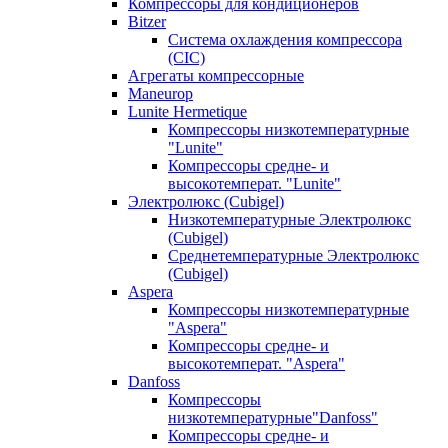
Компрессоры для кондиционеров
Bitzer
Система охлаждения компрессора
(CIC)
Агрегаты компрессорные
Maneurop
Lunite Hermetique
Компрессоры низкотемпературные
"Lunite"
Компрессоры средне- и
высокотемперат. "Lunite"
Электролюкс (Cubigel)
Низкотемпературные Электролюкс
(Cubigel)
Среднетемпературные Электролюкс
(Cubigel)
Aspera
Компрессоры низкотемпературные
"Aspera"
Компрессоры средне- и
высокотемперат. "Aspera"
Danfoss
Компрессоры
низкотемпературные"Danfoss"
Компрессоры средне- и