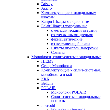
Briskly
Аркто
Комплектующие к холодильным
шкафам
Капри Шкафы холодильные
Polair Шкафы холодильные
с металлическими дверьми
со стеклянными дверьми
фармацевтические
из нержавеющей стали
Шкафы шоковой заморозки
Совитал
Моноблоки, сплит-системы холодильные
HIEMS
Север Моноблоки
Комплектующие к сплит-системам,
моноблокам и ккб
ККБ
Belluna
POLAIR
Моноблоки POLAIR
Сплит-системы холодильные
POLAIR
Intercold
Моноблоки Intercold