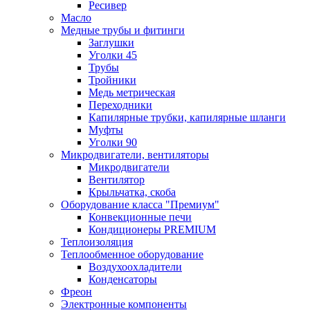
Ресивер
Масло
Медные трубы и фитинги
Заглушки
Уголки 45
Трубы
Тройники
Медь метрическая
Переходники
Капилярные трубки, капилярные шланги
Муфты
Уголки 90
Микродвигатели, вентиляторы
Микродвигатели
Вентилятор
Крыльчатка, скоба
Оборудование класса "Премиум"
Конвекционные печи
Кондиционеры PREMIUM
Теплоизоляция
Теплообменное оборудование
Воздухоохладители
Конденсаторы
Фреон
Электронные компоненты