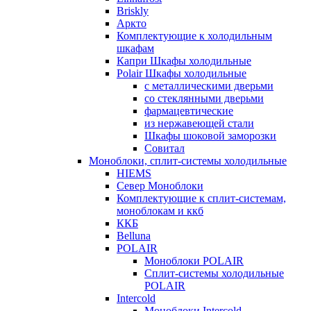
Briskly
Аркто
Комплектующие к холодильным
шкафам
Капри Шкафы холодильные
Polair Шкафы холодильные
с металлическими дверьми
со стеклянными дверьми
фармацевтические
из нержавеющей стали
Шкафы шоковой заморозки
Совитал
Моноблоки, сплит-системы холодильные
HIEMS
Север Моноблоки
Комплектующие к сплит-системам,
моноблокам и ккб
ККБ
Belluna
POLAIR
Моноблоки POLAIR
Сплит-системы холодильные
POLAIR
Intercold
Моноблоки Intercold