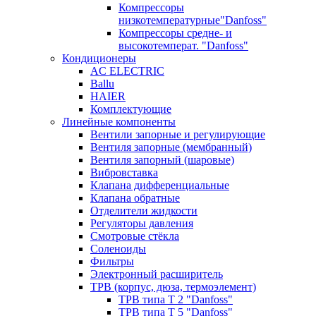
Компрессоры
низкотемпературные"Danfoss"
Компрессоры средне- и
высокотемперат. "Danfoss"
Кондиционеры
AC ELECTRIC
Ballu
HAIER
Комплектующие
Линейные компоненты
Вентили запорные и регулирующие
Вентиля запорные (мембранный)
Вентиля запорный (шаровые)
Вибровставка
Клапана дифференциальные
Клапана обратные
Отделители жидкости
Регуляторы давления
Смотровые стёкла
Соленоиды
Фильтры
Электронный расширитель
ТРВ (корпус, дюза, термоэлемент)
ТРВ типа Т 2 "Danfoss"
ТРВ типа Т 5 "Danfoss"