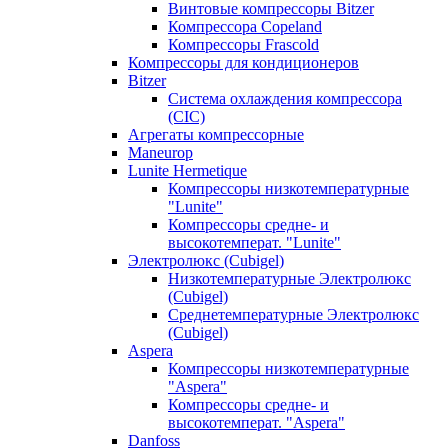
Винтовые компрессоры Bitzer
Компрессора Copeland
Компрессоры Frascold
Компрессоры для кондиционеров
Bitzer
Система охлаждения компрессора
(CIC)
Агрегаты компрессорные
Maneurop
Lunite Hermetique
Компрессоры низкотемпературные
"Lunite"
Компрессоры средне- и
высокотемперат. "Lunite"
Электролюкс (Cubigel)
Низкотемпературные Электролюкс
(Cubigel)
Среднетемпературные Электролюкс
(Cubigel)
Aspera
Компрессоры низкотемпературные
"Aspera"
Компрессоры средне- и
высокотемперат. "Aspera"
Danfoss