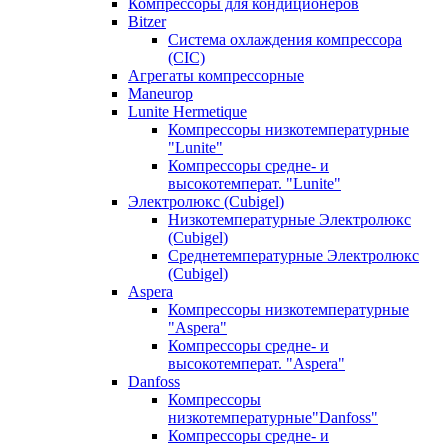
Компрессоры для кондиционеров
Bitzer
Система охлаждения компрессора
(CIC)
Агрегаты компрессорные
Maneurop
Lunite Hermetique
Компрессоры низкотемпературные
"Lunite"
Компрессоры средне- и
высокотемперат. "Lunite"
Электролюкс (Cubigel)
Низкотемпературные Электролюкс
(Cubigel)
Среднетемпературные Электролюкс
(Cubigel)
Aspera
Компрессоры низкотемпературные
"Aspera"
Компрессоры средне- и
высокотемперат. "Aspera"
Danfoss
Компрессоры
низкотемпературные"Danfoss"
Компрессоры средне- и