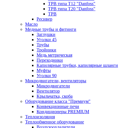
ТРВ типа Т12 "Danfoss"
ТРВ типа Т20 "Danfoss"
ТРВ
Ресивер
Масло
Медные трубы и фитинги
Заглушки
Уголки 45
Трубы
Тройники
Медь метрическая
Переходники
Капилярные трубки, капилярные шланги
Муфты
Уголки 90
Микродвигатели, вентиляторы
Микродвигатели
Вентилятор
Крыльчатка, скоба
Оборудование класса "Премиум"
Конвекционные печи
Кондиционеры PREMIUM
Теплоизоляция
Теплообменное оборудование
Воздухоохладители