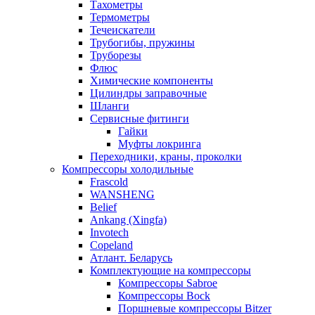
Тахометры
Термометры
Течеискатели
Трубогибы, пружины
Труборезы
Флюс
Химические компоненты
Цилиндры заправочные
Шланги
Сервисные фитинги
Гайки
Муфты локринга
Переходники, краны, проколки
Компрессоры холодильные
Frascold
WANSHENG
Belief
Ankang (Xingfa)
Invotech
Copeland
Атлант. Беларусь
Комплектующие на компрессоры
Компрессоры Sabroe
Компрессоры Bock
Поршневые компрессоры Bitzer