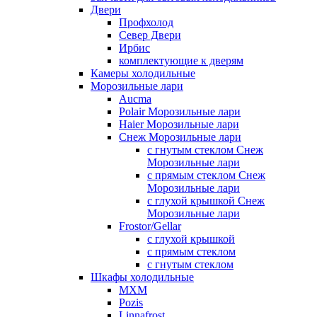
Двери
Профхолод
Север Двери
Ирбис
комплектующие к дверям
Камеры холодильные
Морозильные лари
Aucma
Polair Морозильные лари
Haier Морозильные лари
Снеж Морозильные лари
с гнутым стеклом Снеж
Морозильные лари
с прямым стеклом Снеж
Морозильные лари
с глухой крышкой Снеж
Морозильные лари
Frostor/Gellar
с глухой крышкой
с прямым стеклом
с гнутым стеклом
Шкафы холодильные
МХМ
Pozis
Linnafrost