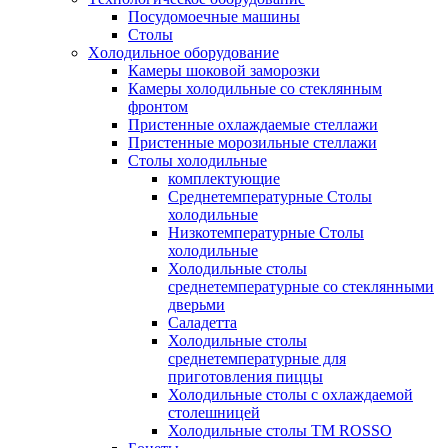
Посудомоечные машины
Столы
Xолодильное оборудование
Камеры шоковой заморозки
Камеры холодильные со стеклянным
фронтом
Пристенные охлаждаемые стеллажи
Пристенные морозильные стеллажи
Столы холодильные
комплектующие
Среднетемпературные Столы
холодильные
Низкотемпературные Столы
холодильные
Холодильные столы
среднетемпературные со стеклянными
дверьми
Саладетта
Холодильные столы
среднетемпературные для
приготовления пиццы
Холодильные столы с охлаждаемой
столешницей
Холодильные столы ТМ ROSSO