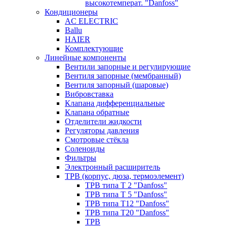
высокотемперат. "Danfoss"
Кондиционеры
AC ELECTRIC
Ballu
HAIER
Комплектующие
Линейные компоненты
Вентили запорные и регулирующие
Вентиля запорные (мембранный)
Вентиля запорный (шаровые)
Вибровставка
Клапана дифференциальные
Клапана обратные
Отделители жидкости
Регуляторы давления
Смотровые стёкла
Соленоиды
Фильтры
Электронный расширитель
ТРВ (корпус, дюза, термоэлемент)
ТРВ типа Т 2 "Danfoss"
ТРВ типа Т 5 "Danfoss"
ТРВ типа Т12 "Danfoss"
ТРВ типа Т20 "Danfoss"
ТРВ