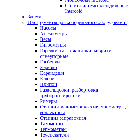
Сплит-системы холодильные
Intercold
Завеса
Инструменты для холодильного оборудования
Насосы
Анемометры
Весы
Гигрометры
Горелки, газ, зажигалки, коврики
огнеупорные
Гребенки
Зеркало
Карандаши
Ключи
Припой
Развальцовки, разбортовки,
труборасширители
Римеры
Станции манометрические, манометры,
коллекторы
Станция заправочная
Тахометры
Термометры
Течеискатели