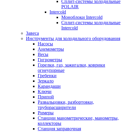
Сплит-системы холодильные
POLAIR
Intercold
Моноблоки Intercold
Сплит-системы холодильные
Intercold
Завеса
Инструменты для холодильного оборудования
Насосы
Анемометры
Весы
Гигрометры
Горелки, газ, зажигалки, коврики
огнеупорные
Гребенки
Зеркало
Карандаши
Ключи
Припой
Развальцовки, разбортовки,
труборасширители
Римеры
Станции манометрические, манометры,
коллекторы
Станция заправочная