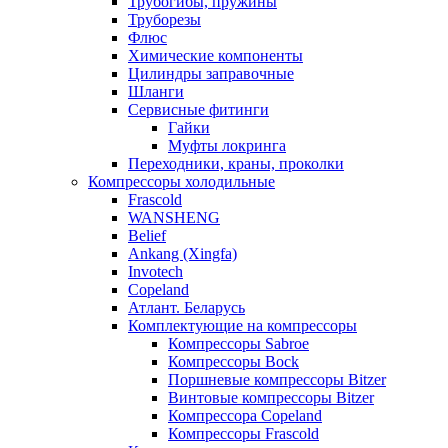
Трубогибы, пружины
Труборезы
Флюс
Химические компоненты
Цилиндры заправочные
Шланги
Сервисные фитинги
Гайки
Муфты локринга
Переходники, краны, проколки
Компрессоры холодильные
Frascold
WANSHENG
Belief
Ankang (Xingfa)
Invotech
Copeland
Атлант. Беларусь
Комплектующие на компрессоры
Компрессоры Sabroe
Компрессоры Bock
Поршневые компрессоры Bitzer
Винтовые компрессоры Bitzer
Компрессора Copeland
Компрессоры Frascold