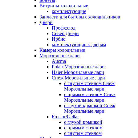
Бонеты
Витрины холодильные
комплектующие
Запчасти для бытовых холодильников
Двери
Профхолод
Север Двери
Ирбис
комплектующие к дверям
Камеры холодильные
Морозильные лари
Aucma
Polair Морозильные лари
Haier Морозильные лари
Снеж Морозильные лари
с гнутым стеклом Снеж
Морозильные лари
с прямым стеклом Снеж
Морозильные лари
с глухой крышкой Снеж
Морозильные лари
Frostor/Gellar
с глухой крышкой
с прямым стеклом
с гнутым стеклом