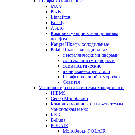
Шкафы холодильные
МХМ
Pozis
Linnafrost
Briskly
Аркто
Комплектующие к холодильным
шкафам
Капри Шкафы холодильные
Polair Шкафы холодильные
с металлическими дверьми
со стеклянными дверьми
фармацевтические
из нержавеющей стали
Шкафы шоковой заморозки
Совитал
Моноблоки, сплит-системы холодильные
HIEMS
Север Моноблоки
Комплектующие к сплит-системам,
моноблокам и ккб
ККБ
Belluna
POLAIR
Моноблоки POLAIR