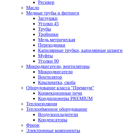
Ресивер
Масло
Медные трубы и фитинги
Заглушки
Уголки 45
Трубы
Тройники
Медь метрическая
Переходники
Капилярные трубки, капилярные шланги
Муфты
Уголки 90
Микродвигатели, вентиляторы
Микродвигатели
Вентилятор
Крыльчатка, скоба
Оборудование класса "Премиум"
Конвекционные печи
Кондиционеры PREMIUM
Теплоизоляция
Теплообменное оборудование
Воздухоохладители
Конденсаторы
Фреон
Электронные компоненты