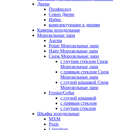
Двери
Профхолод
Север Двери
Ирбис
комплектующие к дверям
Камеры холодильные
Морозильные лари
Aucma
Polair Морозильные лари
Haier Морозильные лари
Снеж Морозильные лари
с гнутым стеклом Снеж
Морозильные лари
с прямым стеклом Снеж
Морозильные лари
с глухой крышкой Снеж
Морозильные лари
Frostor/Gellar
с глухой крышкой
с прямым стеклом
с гнутым стеклом
Шкафы холодильные
МХМ
Pozis
Linnafrost