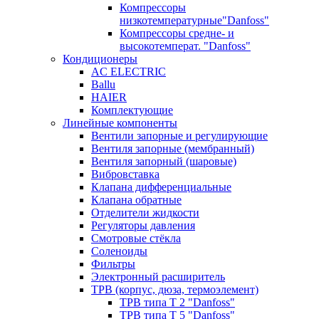
Компрессоры
низкотемпературные"Danfoss"
Компрессоры средне- и
высокотемперат. "Danfoss"
Кондиционеры
AC ELECTRIC
Ballu
HAIER
Комплектующие
Линейные компоненты
Вентили запорные и регулирующие
Вентиля запорные (мембранный)
Вентиля запорный (шаровые)
Вибровставка
Клапана дифференциальные
Клапана обратные
Отделители жидкости
Регуляторы давления
Смотровые стёкла
Соленоиды
Фильтры
Электронный расширитель
ТРВ (корпус, дюза, термоэлемент)
ТРВ типа Т 2 "Danfoss"
ТРВ типа Т 5 "Danfoss"