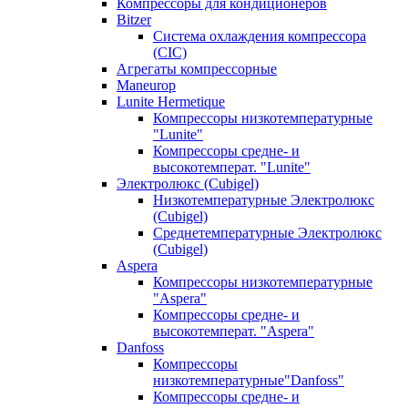
Компрессоры для кондиционеров
Bitzer
Система охлаждения компрессора
(CIC)
Агрегаты компрессорные
Maneurop
Lunite Hermetique
Компрессоры низкотемпературные
"Lunite"
Компрессоры средне- и
высокотемперат. "Lunite"
Электролюкс (Cubigel)
Низкотемпературные Электролюкс
(Cubigel)
Среднетемпературные Электролюкс
(Cubigel)
Aspera
Компрессоры низкотемпературные
"Aspera"
Компрессоры средне- и
высокотемперат. "Aspera"
Danfoss
Компрессоры
низкотемпературные"Danfoss"
Компрессоры средне- и