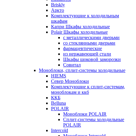
Briskly
Аркто
Комплектующие к холодильным
шкафам
Капри Шкафы холодильные
Polair Шкафы холодильные
с металлическими дверьми
со стеклянными дверьми
фармацевтические
из нержавеющей стали
Шкафы шоковой заморозки
Совитал
Моноблоки, сплит-системы холодильные
HIEMS
Север Моноблоки
Комплектующие к сплит-системам,
моноблокам и ккб
ККБ
Belluna
POLAIR
Моноблоки POLAIR
Сплит-системы холодильные
POLAIR
Intercold
Моноблоки Intercold