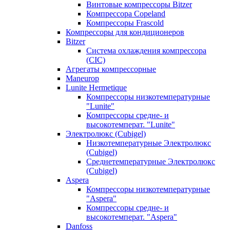
Винтовые компрессоры Bitzer
Компрессора Copeland
Компрессоры Frascold
Компрессоры для кондиционеров
Bitzer
Система охлаждения компрессора
(CIC)
Агрегаты компрессорные
Maneurop
Lunite Hermetique
Компрессоры низкотемпературные
"Lunite"
Компрессоры средне- и
высокотемперат. "Lunite"
Электролюкс (Cubigel)
Низкотемпературные Электролюкс
(Cubigel)
Среднетемпературные Электролюкс
(Cubigel)
Aspera
Компрессоры низкотемпературные
"Aspera"
Компрессоры средне- и
высокотемперат. "Aspera"
Danfoss