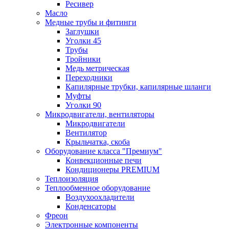
Ресивер
Масло
Медные трубы и фитинги
Заглушки
Уголки 45
Трубы
Тройники
Медь метрическая
Переходники
Капилярные трубки, капилярные шланги
Муфты
Уголки 90
Микродвигатели, вентиляторы
Микродвигатели
Вентилятор
Крыльчатка, скоба
Оборудование класса "Премиум"
Конвекционные печи
Кондиционеры PREMIUM
Теплоизоляция
Теплообменное оборудование
Воздухоохладители
Конденсаторы
Фреон
Электронные компоненты