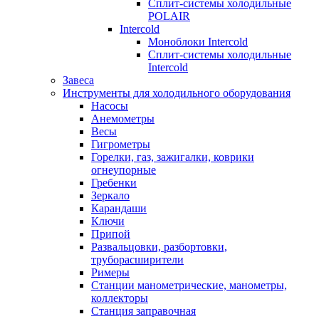
Сплит-системы холодильные
POLAIR
Intercold
Моноблоки Intercold
Сплит-системы холодильные
Intercold
Завеса
Инструменты для холодильного оборудования
Насосы
Анемометры
Весы
Гигрометры
Горелки, газ, зажигалки, коврики
огнеупорные
Гребенки
Зеркало
Карандаши
Ключи
Припой
Развальцовки, разбортовки,
труборасширители
Римеры
Станции манометрические, манометры,
коллекторы
Станция заправочная