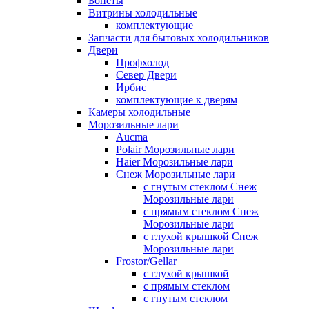
Бонеты
Витрины холодильные
комплектующие
Запчасти для бытовых холодильников
Двери
Профхолод
Север Двери
Ирбис
комплектующие к дверям
Камеры холодильные
Морозильные лари
Aucma
Polair Морозильные лари
Haier Морозильные лари
Снеж Морозильные лари
с гнутым стеклом Снеж
Морозильные лари
с прямым стеклом Снеж
Морозильные лари
с глухой крышкой Снеж
Морозильные лари
Frostor/Gellar
с глухой крышкой
с прямым стеклом
с гнутым стеклом