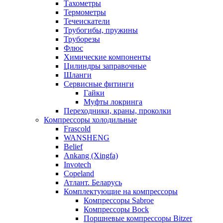
Тахометры
Термометры
Течеискатели
Трубогибы, пружины
Труборезы
Флюс
Химические компоненты
Цилиндры заправочные
Шланги
Сервисные фитинги
Гайки
Муфты локринга
Переходники, краны, проколки
Компрессоры холодильные
Frascold
WANSHENG
Belief
Ankang (Xingfa)
Invotech
Copeland
Атлант. Беларусь
Комплектующие на компрессоры
Компрессоры Sabroe
Компрессоры Bock
Поршневые компрессоры Bitzer