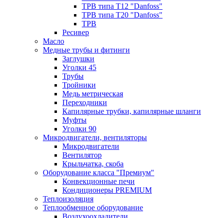
ТРВ типа Т12 "Danfoss"
ТРВ типа Т20 "Danfoss"
ТРВ
Ресивер
Масло
Медные трубы и фитинги
Заглушки
Уголки 45
Трубы
Тройники
Медь метрическая
Переходники
Капилярные трубки, капилярные шланги
Муфты
Уголки 90
Микродвигатели, вентиляторы
Микродвигатели
Вентилятор
Крыльчатка, скоба
Оборудование класса "Премиум"
Конвекционные печи
Кондиционеры PREMIUM
Теплоизоляция
Теплообменное оборудование
Воздухоохладители