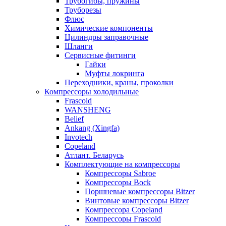
Трубогибы, пружины
Труборезы
Флюс
Химические компоненты
Цилиндры заправочные
Шланги
Сервисные фитинги
Гайки
Муфты локринга
Переходники, краны, проколки
Компрессоры холодильные
Frascold
WANSHENG
Belief
Ankang (Xingfa)
Invotech
Copeland
Атлант. Беларусь
Комплектующие на компрессоры
Компрессоры Sabroe
Компрессоры Bock
Поршневые компрессоры Bitzer
Винтовые компрессоры Bitzer
Компрессора Copeland
Компрессоры Frascold