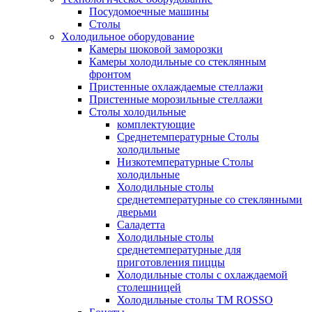
Посудомоечные машины
Столы
Xолодильное оборудование
Камеры шоковой заморозки
Камеры холодильные со стеклянным
фронтом
Пристенные охлаждаемые стеллажи
Пристенные морозильные стеллажи
Столы холодильные
комплектующие
Среднетемпературные Столы
холодильные
Низкотемпературные Столы
холодильные
Холодильные столы
среднетемпературные со стеклянными
дверьми
Саладетта
Холодильные столы
среднетемпературные для
приготовления пиццы
Холодильные столы с охлаждаемой
столешницей
Холодильные столы ТМ ROSSO