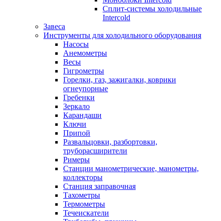
Сплит-системы холодильные
Intercold
Завеса
Инструменты для холодильного оборудования
Насосы
Анемометры
Весы
Гигрометры
Горелки, газ, зажигалки, коврики
огнеупорные
Гребенки
Зеркало
Карандаши
Ключи
Припой
Развальцовки, разбортовки,
труборасширители
Римеры
Станции манометрические, манометры,
коллекторы
Станция заправочная
Тахометры
Термометры
Течеискатели