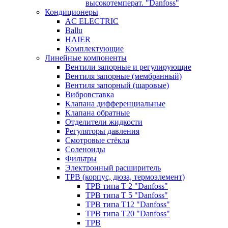
высокотемперат. "Danfoss"
Кондиционеры
AC ELECTRIC
Ballu
HAIER
Комплектующие
Линейные компоненты
Вентили запорные и регулирующие
Вентиля запорные (мембранный)
Вентиля запорный (шаровые)
Вибровставка
Клапана дифференциальные
Клапана обратные
Отделители жидкости
Регуляторы давления
Смотровые стёкла
Соленоиды
Фильтры
Электронный расширитель
ТРВ (корпус, дюза, термоэлемент)
ТРВ типа Т 2 "Danfoss"
ТРВ типа Т 5 "Danfoss"
ТРВ типа Т12 "Danfoss"
ТРВ типа Т20 "Danfoss"
ТРВ