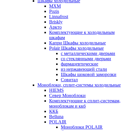
Шкафы холодильные
МХМ
Pozis
Linnafrost
Briskly
Аркто
Комплектующие к холодильным
шкафам
Капри Шкафы холодильные
Polair Шкафы холодильные
с металлическими дверьми
со стеклянными дверьми
фармацевтические
из нержавеющей стали
Шкафы шоковой заморозки
Совитал
Моноблоки, сплит-системы холодильные
HIEMS
Север Моноблоки
Комплектующие к сплит-системам,
моноблокам и ккб
ККБ
Belluna
POLAIR
Моноблоки POLAIR