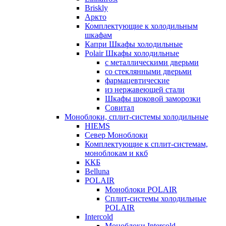
Briskly
Аркто
Комплектующие к холодильным
шкафам
Капри Шкафы холодильные
Polair Шкафы холодильные
с металлическими дверьми
со стеклянными дверьми
фармацевтические
из нержавеющей стали
Шкафы шоковой заморозки
Совитал
Моноблоки, сплит-системы холодильные
HIEMS
Север Моноблоки
Комплектующие к сплит-системам,
моноблокам и ккб
ККБ
Belluna
POLAIR
Моноблоки POLAIR
Сплит-системы холодильные
POLAIR
Intercold
Моноблоки Intercold