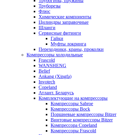
Трубогибы, пружины
Труборезы
Флюс
Химические компоненты
Цилиндры заправочные
Шланги
Сервисные фитинги
Гайки
Муфты локринга
Переходники, краны, проколки
Компрессоры холодильные
Frascold
WANSHENG
Belief
Ankang (Xingfa)
Invotech
Copeland
Атлант. Беларусь
Комплектующие на компрессоры
Компрессоры Sabroe
Компрессоры Bock
Поршневые компрессоры Bitzer
Винтовые компрессоры Bitzer
Компрессора Copeland
Компрессоры Frascold