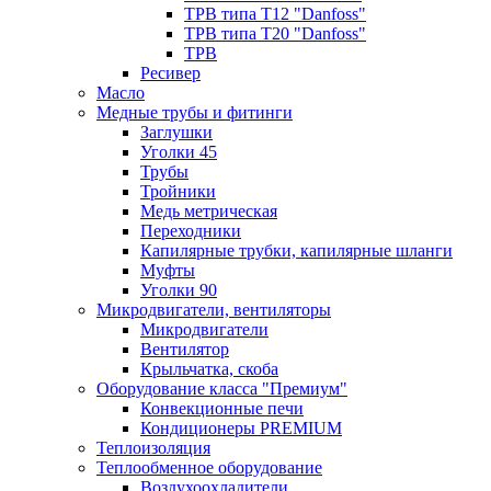
ТРВ типа Т12 "Danfoss"
ТРВ типа Т20 "Danfoss"
ТРВ
Ресивер
Масло
Медные трубы и фитинги
Заглушки
Уголки 45
Трубы
Тройники
Медь метрическая
Переходники
Капилярные трубки, капилярные шланги
Муфты
Уголки 90
Микродвигатели, вентиляторы
Микродвигатели
Вентилятор
Крыльчатка, скоба
Оборудование класса "Премиум"
Конвекционные печи
Кондиционеры PREMIUM
Теплоизоляция
Теплообменное оборудование
Воздухоохладители