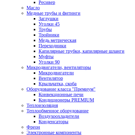
Ресивер
Масло
Медные трубы и фитинги
Заглушки
Уголки 45
Трубы
Тройники
Медь метрическая
Переходники
Капилярные трубки, капилярные шланги
Муфты
Уголки 90
Микродвигатели, вентиляторы
Микродвигатели
Вентилятор
Крыльчатка, скоба
Оборудование класса "Премиум"
Конвекционные печи
Кондиционеры PREMIUM
Теплоизоляция
Теплообменное оборудование
Воздухоохладители
Конденсаторы
Фреон
Электронные компоненты