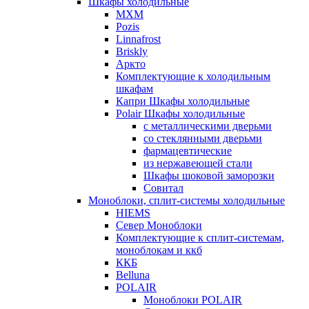
Шкафы холодильные
МХМ
Pozis
Linnafrost
Briskly
Аркто
Комплектующие к холодильным
шкафам
Капри Шкафы холодильные
Polair Шкафы холодильные
с металлическими дверьми
со стеклянными дверьми
фармацевтические
из нержавеющей стали
Шкафы шоковой заморозки
Совитал
Моноблоки, сплит-системы холодильные
HIEMS
Север Моноблоки
Комплектующие к сплит-системам,
моноблокам и ккб
ККБ
Belluna
POLAIR
Моноблоки POLAIR