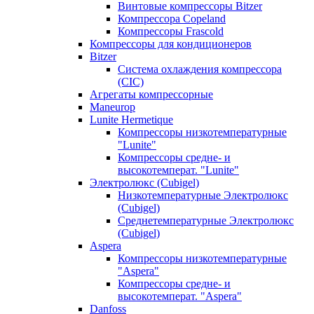
Винтовые компрессоры Bitzer
Компрессора Copeland
Компрессоры Frascold
Компрессоры для кондиционеров
Bitzer
Система охлаждения компрессора
(CIC)
Агрегаты компрессорные
Maneurop
Lunite Hermetique
Компрессоры низкотемпературные
"Lunite"
Компрессоры средне- и
высокотемперат. "Lunite"
Электролюкс (Cubigel)
Низкотемпературные Электролюкс
(Cubigel)
Среднетемпературные Электролюкс
(Cubigel)
Aspera
Компрессоры низкотемпературные
"Aspera"
Компрессоры средне- и
высокотемперат. "Aspera"
Danfoss