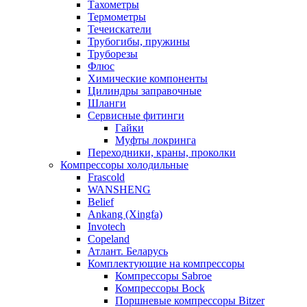
Тахометры
Термометры
Течеискатели
Трубогибы, пружины
Труборезы
Флюс
Химические компоненты
Цилиндры заправочные
Шланги
Сервисные фитинги
Гайки
Муфты локринга
Переходники, краны, проколки
Компрессоры холодильные
Frascold
WANSHENG
Belief
Ankang (Xingfa)
Invotech
Copeland
Атлант. Беларусь
Комплектующие на компрессоры
Компрессоры Sabroe
Компрессоры Bock
Поршневые компрессоры Bitzer