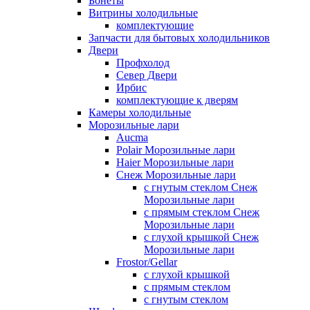
Бонеты
Витрины холодильные
комплектующие
Запчасти для бытовых холодильников
Двери
Профхолод
Север Двери
Ирбис
комплектующие к дверям
Камеры холодильные
Морозильные лари
Aucma
Polair Морозильные лари
Haier Морозильные лари
Снеж Морозильные лари
с гнутым стеклом Снеж
Морозильные лари
с прямым стеклом Снеж
Морозильные лари
с глухой крышкой Снеж
Морозильные лари
Frostor/Gellar
с глухой крышкой
с прямым стеклом
с гнутым стеклом