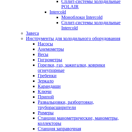
Сплит-системы холодильные
POLAIR
Intercold
Моноблоки Intercold
Сплит-системы холодильные
Intercold
Завеса
Инструменты для холодильного оборудования
Насосы
Анемометры
Весы
Гигрометры
Горелки, газ, зажигалки, коврики
огнеупорные
Гребенки
Зеркало
Карандаши
Ключи
Припой
Развальцовки, разбортовки,
труборасширители
Римеры
Станции манометрические, манометры,
коллекторы
Станция заправочная