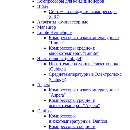
Компрессоры для кондиционеров
Bitzer
Система охлаждения компрессора
(CIC)
Агрегаты компрессорные
Maneurop
Lunite Hermetique
Компрессоры низкотемпературные
"Lunite"
Компрессоры средне- и
высокотемперат. "Lunite"
Электролюкс (Cubigel)
Низкотемпературные Электролюкс
(Cubigel)
Среднетемпературные Электролюкс
(Cubigel)
Aspera
Компрессоры низкотемпературные
"Aspera"
Компрессоры средне- и
высокотемперат. "Aspera"
Danfoss
Компрессоры
низкотемпературные"Danfoss"
Компрессоры средне- и