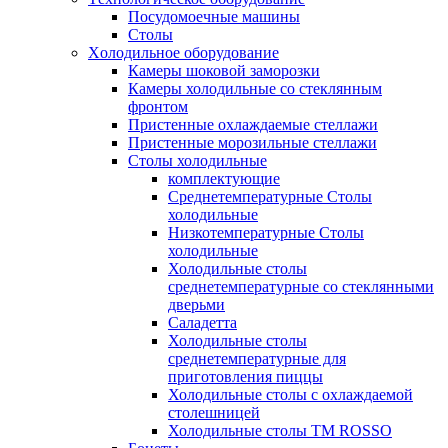
Посудомоечные машины
Столы
Xолодильное оборудование
Камеры шоковой заморозки
Камеры холодильные со стеклянным
фронтом
Пристенные охлаждаемые стеллажи
Пристенные морозильные стеллажи
Столы холодильные
комплектующие
Среднетемпературные Столы
холодильные
Низкотемпературные Столы
холодильные
Холодильные столы
среднетемпературные со стеклянными
дверьми
Саладетта
Холодильные столы
среднетемпературные для
приготовления пиццы
Холодильные столы с охлаждаемой
столешницей
Холодильные столы ТМ ROSSO