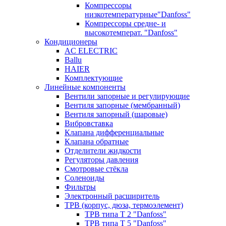
Компрессоры
низкотемпературные"Danfoss"
Компрессоры средне- и
высокотемперат. "Danfoss"
Кондиционеры
AC ELECTRIC
Ballu
HAIER
Комплектующие
Линейные компоненты
Вентили запорные и регулирующие
Вентиля запорные (мембранный)
Вентиля запорный (шаровые)
Вибровставка
Клапана дифференциальные
Клапана обратные
Отделители жидкости
Регуляторы давления
Смотровые стёкла
Соленоиды
Фильтры
Электронный расширитель
ТРВ (корпус, дюза, термоэлемент)
ТРВ типа Т 2 "Danfoss"
ТРВ типа Т 5 "Danfoss"