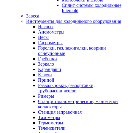
Сплит-системы холодильные
Intercold
Завеса
Инструменты для холодильного оборудования
Насосы
Анемометры
Весы
Гигрометры
Горелки, газ, зажигалки, коврики
огнеупорные
Гребенки
Зеркало
Карандаши
Ключи
Припой
Развальцовки, разбортовки,
труборасширители
Римеры
Станции манометрические, манометры,
коллекторы
Станция заправочная
Тахометры
Термометры
Течеискатели