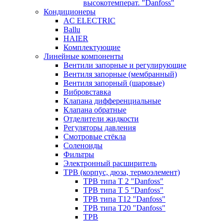
высокотемперат. "Danfoss"
Кондиционеры
AC ELECTRIC
Ballu
HAIER
Комплектующие
Линейные компоненты
Вентили запорные и регулирующие
Вентиля запорные (мембранный)
Вентиля запорный (шаровые)
Вибровставка
Клапана дифференциальные
Клапана обратные
Отделители жидкости
Регуляторы давления
Смотровые стёкла
Соленоиды
Фильтры
Электронный расширитель
ТРВ (корпус, дюза, термоэлемент)
ТРВ типа Т 2 "Danfoss"
ТРВ типа Т 5 "Danfoss"
ТРВ типа Т12 "Danfoss"
ТРВ типа Т20 "Danfoss"
ТРВ