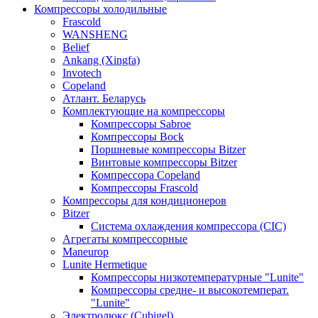
Компрессоры холодильные
Frascold
WANSHENG
Belief
Ankang (Xingfa)
Invotech
Copeland
Атлант. Беларусь
Комплектующие на компрессоры
Компрессоры Sabroe
Компрессоры Bock
Поршневые компрессоры Bitzer
Винтовые компрессоры Bitzer
Компрессора Copeland
Компрессоры Frascold
Компрессоры для кондиционеров
Bitzer
Система охлаждения компрессора (CIC)
Агрегаты компрессорные
Maneurop
Lunite Hermetique
Компрессоры низкотемпературные "Lunite"
Компрессоры средне- и высокотемперат.
"Lunite"
Электролюкс (Cubigel)