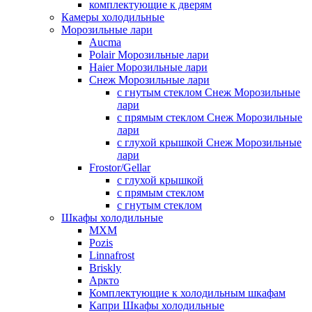
комплектующие к дверям
Камеры холодильные
Морозильные лари
Aucma
Polair Морозильные лари
Haier Морозильные лари
Снеж Морозильные лари
с гнутым стеклом Снеж Морозильные
лари
с прямым стеклом Снеж Морозильные
лари
с глухой крышкой Снеж Морозильные
лари
Frostor/Gellar
с глухой крышкой
с прямым стеклом
с гнутым стеклом
Шкафы холодильные
МХМ
Pozis
Linnafrost
Briskly
Аркто
Комплектующие к холодильным шкафам
Капри Шкафы холодильные