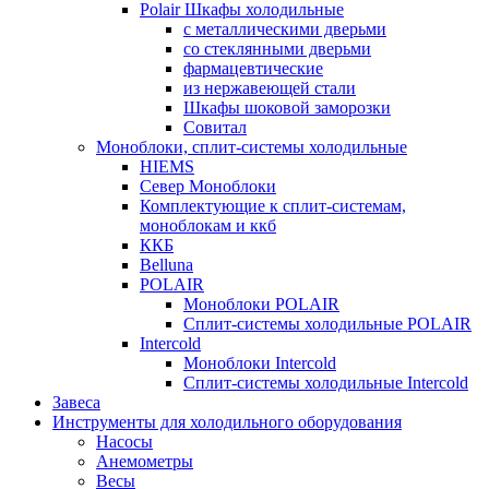
Polair Шкафы холодильные
с металлическими дверьми
со стеклянными дверьми
фармацевтические
из нержавеющей стали
Шкафы шоковой заморозки
Совитал
Моноблоки, сплит-системы холодильные
HIEMS
Север Моноблоки
Комплектующие к сплит-системам,
моноблокам и ккб
ККБ
Belluna
POLAIR
Моноблоки POLAIR
Сплит-системы холодильные POLAIR
Intercold
Моноблоки Intercold
Сплит-системы холодильные Intercold
Завеса
Инструменты для холодильного оборудования
Насосы
Анемометры
Весы