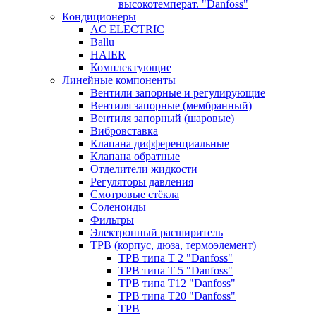
высокотемперат. "Danfoss"
Кондиционеры
AC ELECTRIC
Ballu
HAIER
Комплектующие
Линейные компоненты
Вентили запорные и регулирующие
Вентиля запорные (мембранный)
Вентиля запорный (шаровые)
Вибровставка
Клапана дифференциальные
Клапана обратные
Отделители жидкости
Регуляторы давления
Смотровые стёкла
Соленоиды
Фильтры
Электронный расширитель
ТРВ (корпус, дюза, термоэлемент)
ТРВ типа Т 2 "Danfoss"
ТРВ типа Т 5 "Danfoss"
ТРВ типа Т12 "Danfoss"
ТРВ типа Т20 "Danfoss"
ТРВ