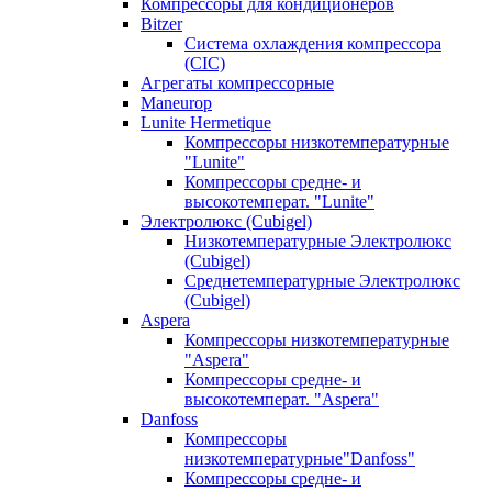
Компрессоры для кондиционеров
Bitzer
Система охлаждения компрессора
(CIC)
Агрегаты компрессорные
Maneurop
Lunite Hermetique
Компрессоры низкотемпературные
"Lunite"
Компрессоры средне- и
высокотемперат. "Lunite"
Электролюкс (Cubigel)
Низкотемпературные Электролюкс
(Cubigel)
Среднетемпературные Электролюкс
(Cubigel)
Aspera
Компрессоры низкотемпературные
"Aspera"
Компрессоры средне- и
высокотемперат. "Aspera"
Danfoss
Компрессоры
низкотемпературные"Danfoss"
Компрессоры средне- и