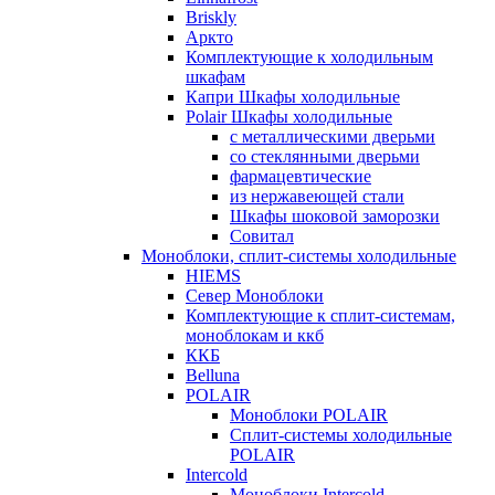
Briskly
Аркто
Комплектующие к холодильным
шкафам
Капри Шкафы холодильные
Polair Шкафы холодильные
с металлическими дверьми
со стеклянными дверьми
фармацевтические
из нержавеющей стали
Шкафы шоковой заморозки
Совитал
Моноблоки, сплит-системы холодильные
HIEMS
Север Моноблоки
Комплектующие к сплит-системам,
моноблокам и ккб
ККБ
Belluna
POLAIR
Моноблоки POLAIR
Сплит-системы холодильные
POLAIR
Intercold
Моноблоки Intercold