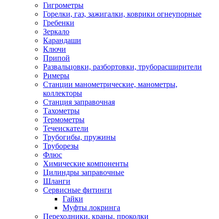
Гигрометры
Горелки, газ, зажигалки, коврики огнеупорные
Гребенки
Зеркало
Карандаши
Ключи
Припой
Развальцовки, разбортовки, труборасширители
Римеры
Станции манометрические, манометры,
коллекторы
Станция заправочная
Тахометры
Термометры
Течеискатели
Трубогибы, пружины
Труборезы
Флюс
Химические компоненты
Цилиндры заправочные
Шланги
Сервисные фитинги
Гайки
Муфты локринга
Переходники, краны, проколки