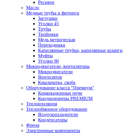
Ресивер
Масло
Медные трубы и фитинги
Заглушки
Уголки 45
Трубы
Тройники
Медь метрическая
Переходники
Капилярные трубки, капилярные шланги
Муфты
Уголки 90
Микродвигатели, вентиляторы
Микродвигатели
Вентилятор
Крыльчатка, скоба
Оборудование класса "Премиум"
Конвекционные печи
Кондиционеры PREMIUM
Теплоизоляция
Теплообменное оборудование
Воздухоохладители
Конденсаторы
Фреон
Электронные компоненты