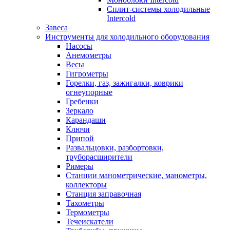
Сплит-системы холодильные
Intercold
Завеса
Инструменты для холодильного оборудования
Насосы
Анемометры
Весы
Гигрометры
Горелки, газ, зажигалки, коврики
огнеупорные
Гребенки
Зеркало
Карандаши
Ключи
Припой
Развальцовки, разбортовки,
труборасширители
Римеры
Станции манометрические, манометры,
коллекторы
Станция заправочная
Тахометры
Термометры
Течеискатели