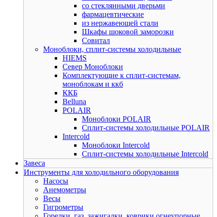
со стеклянными дверьми
фармацевтические
из нержавеющей стали
Шкафы шоковой заморозки
Совитал
Моноблоки, сплит-системы холодильные
HIEMS
Север Моноблоки
Комплектующие к сплит-системам,
моноблокам и ккб
ККБ
Belluna
POLAIR
Моноблоки POLAIR
Сплит-системы холодильные POLAIR
Intercold
Моноблоки Intercold
Сплит-системы холодильные Intercold
Завеса
Инструменты для холодильного оборудования
Насосы
Анемометры
Весы
Гигрометры
Горелки, газ, зажигалки, коврики огнеупорные