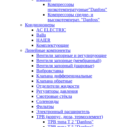
Компрессоры
низкотемпературные"Danfoss"
Компрессоры средне- и
высокотемперат. "Danfoss"
Кондиционеры
AC ELECTRIC
Ballu
HAIER
Комплектующие
Линейные компоненты
Вентили запорные и регулирующие
Вентиля запорные (мембранный)
Вентиля запорный (шаровые)
Вибровставка
Клапана дифференциальные
Клапана обратные
Отделители жидкости
Регуляторы давления
Смотровые стёкла
Соленоиды
Фильтры
Электронный расширитель
ТРВ (корпус, дюза, термоэлемент)
ТРВ типа Т 2 "Danfoss"
ТРВ типа Т 5 "Danfoss"