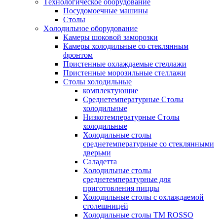
Tехнологическое оборудование
Посудомоечные машины
Столы
Xолодильное оборудование
Камеры шоковой заморозки
Камеры холодильные со стеклянным
фронтом
Пристенные охлаждаемые стеллажи
Пристенные морозильные стеллажи
Столы холодильные
комплектующие
Среднетемпературные Столы
холодильные
Низкотемпературные Столы
холодильные
Холодильные столы
среднетемпературные со стеклянными
дверьми
Саладетта
Холодильные столы
среднетемпературные для
приготовления пиццы
Холодильные столы с охлаждаемой
столешницей
Холодильные столы ТМ ROSSO