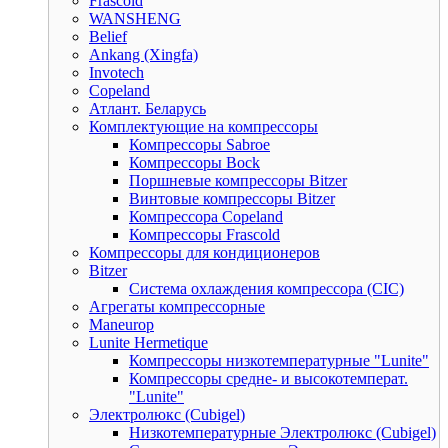
Frascold
WANSHENG
Belief
Ankang (Xingfa)
Invotech
Copeland
Атлант. Беларусь
Комплектующие на компрессоры
Компрессоры Sabroe
Компрессоры Bock
Поршневые компрессоры Bitzer
Винтовые компрессоры Bitzer
Компрессора Copeland
Компрессоры Frascold
Компрессоры для кондиционеров
Bitzer
Система охлаждения компрессора (CIC)
Агрегаты компрессорные
Maneurop
Lunite Hermetique
Компрессоры низкотемпературные "Lunite"
Компрессоры средне- и высокотемперат.
"Lunite"
Электролюкс (Cubigel)
Низкотемпературные Электролюкс (Cubigel)