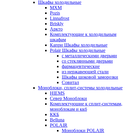
Шкафы холодильные
МХМ
Pozis
Linnafrost
Briskly
Аркто
Комплектующие к холодильным
шкафам
Капри Шкафы холодильные
Polair Шкафы холодильные
с металлическими дверьми
со стеклянными дверьми
фармацевтические
из нержавеющей стали
Шкафы шоковой заморозки
Совитал
Моноблоки, сплит-системы холодильные
HIEMS
Север Моноблоки
Комплектующие к сплит-системам,
моноблокам и ккб
ККБ
Belluna
POLAIR
Моноблоки POLAIR