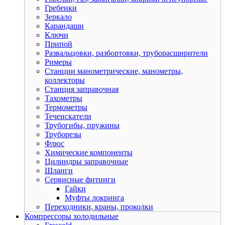
Гребенки
Зеркало
Карандаши
Ключи
Припой
Развальцовки, разбортовки, труборасширители
Римеры
Станции манометрические, манометры,
коллекторы
Станция заправочная
Тахометры
Термометры
Течеискатели
Трубогибы, пружины
Труборезы
Флюс
Химические компоненты
Цилиндры заправочные
Шланги
Сервисные фитинги
Гайки
Муфты локринга
Переходники, краны, проколки
Компрессоры холодильные