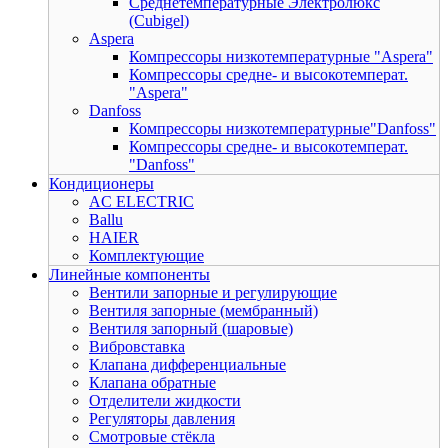
Среднетемпературные Электролюкс
(Cubigel)
Aspera
Компрессоры низкотемпературные "Aspera"
Компрессоры средне- и высокотемперат.
"Aspera"
Danfoss
Компрессоры низкотемпературные"Danfoss"
Компрессоры средне- и высокотемперат.
"Danfoss"
Кондиционеры
AC ELECTRIC
Ballu
HAIER
Комплектующие
Линейные компоненты
Вентили запорные и регулирующие
Вентиля запорные (мембранный)
Вентиля запорный (шаровые)
Вибровставка
Клапана дифференциальные
Клапана обратные
Отделители жидкости
Регуляторы давления
Смотровые стёкла