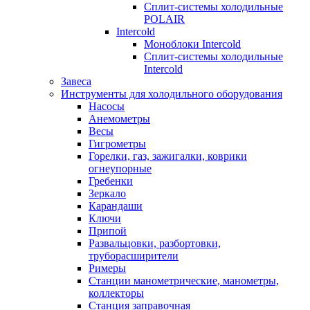
Сплит-системы холодильные
POLAIR
Intercold
Моноблоки Intercold
Сплит-системы холодильные
Intercold
Завеса
Инструменты для холодильного оборудования
Насосы
Анемометры
Весы
Гигрометры
Горелки, газ, зажигалки, коврики
огнеупорные
Гребенки
Зеркало
Карандаши
Ключи
Припой
Развальцовки, разбортовки,
труборасширители
Римеры
Станции манометрические, манометры,
коллекторы
Станция заправочная