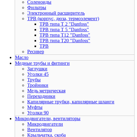
Соленоиды
Фильтры
Электронный расширитель
ТРВ (корпус, дюза, термоэлемент)
ТРВ типа Т 2 "Danfoss"
ТРВ типа Т 5 "Danfoss"
ТРВ типа Т12 "Danfoss"
ТРВ типа Т20 "Danfoss"
ТРВ
Ресивер
Масло
Медные трубы и фитинги
Заглушки
Уголки 45
Трубы
Тройники
Медь метрическая
Переходники
Капилярные трубки, капилярные шланги
Муфты
Уголки 90
Микродвигатели, вентиляторы
Микродвигатели
Вентилятор
Крыльчатка, скоба