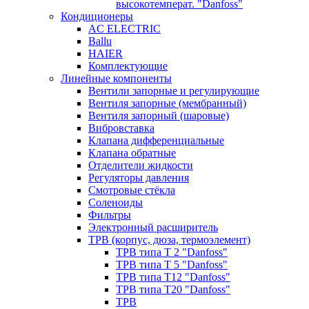
высокотемперат. "Danfoss"
Кондиционеры
AC ELECTRIC
Ballu
HAIER
Комплектующие
Линейные компоненты
Вентили запорные и регулирующие
Вентиля запорные (мембранный)
Вентиля запорный (шаровые)
Вибровставка
Клапана дифференциальные
Клапана обратные
Отделители жидкости
Регуляторы давления
Смотровые стёкла
Соленоиды
Фильтры
Электронный расширитель
ТРВ (корпус, дюза, термоэлемент)
ТРВ типа Т 2 "Danfoss"
ТРВ типа Т 5 "Danfoss"
ТРВ типа Т12 "Danfoss"
ТРВ типа Т20 "Danfoss"
ТРВ