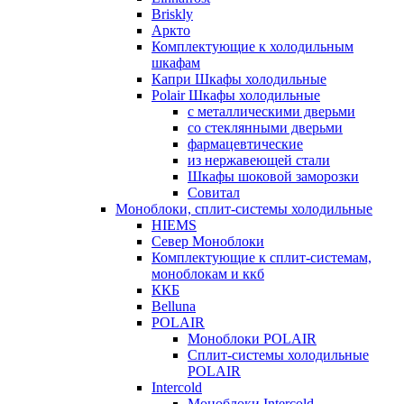
Briskly
Аркто
Комплектующие к холодильным
шкафам
Капри Шкафы холодильные
Polair Шкафы холодильные
с металлическими дверьми
со стеклянными дверьми
фармацевтические
из нержавеющей стали
Шкафы шоковой заморозки
Совитал
Моноблоки, сплит-системы холодильные
HIEMS
Север Моноблоки
Комплектующие к сплит-системам,
моноблокам и ккб
ККБ
Belluna
POLAIR
Моноблоки POLAIR
Сплит-системы холодильные
POLAIR
Intercold
Моноблоки Intercold