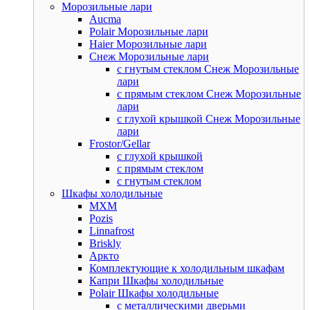
Морозильные лари
Aucma
Polair Морозильные лари
Haier Морозильные лари
Снеж Морозильные лари
с гнутым стеклом Снеж Морозильные
лари
с прямым стеклом Снеж Морозильные
лари
с глухой крышкой Снеж Морозильные
лари
Frostor/Gellar
с глухой крышкой
с прямым стеклом
с гнутым стеклом
Шкафы холодильные
МХМ
Pozis
Linnafrost
Briskly
Аркто
Комплектующие к холодильным шкафам
Капри Шкафы холодильные
Polair Шкафы холодильные
с металлическими дверьми