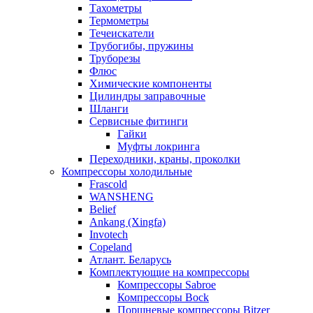
Тахометры
Термометры
Течеискатели
Трубогибы, пружины
Труборезы
Флюс
Химические компоненты
Цилиндры заправочные
Шланги
Сервисные фитинги
Гайки
Муфты локринга
Переходники, краны, проколки
Компрессоры холодильные
Frascold
WANSHENG
Belief
Ankang (Xingfa)
Invotech
Copeland
Атлант. Беларусь
Комплектующие на компрессоры
Компрессоры Sabroe
Компрессоры Bock
Поршневые компрессоры Bitzer