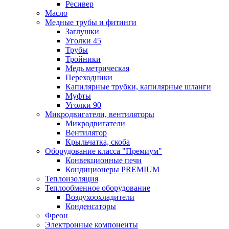
Ресивер
Масло
Медные трубы и фитинги
Заглушки
Уголки 45
Трубы
Тройники
Медь метрическая
Переходники
Капилярные трубки, капилярные шланги
Муфты
Уголки 90
Микродвигатели, вентиляторы
Микродвигатели
Вентилятор
Крыльчатка, скоба
Оборудование класса "Премиум"
Конвекционные печи
Кондиционеры PREMIUM
Теплоизоляция
Теплообменное оборудование
Воздухоохладители
Конденсаторы
Фреон
Электронные компоненты