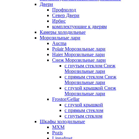
Двери
Профхолод
Север Двери
Ирбис
комплектующие к дверям
Камеры холодильные
Морозильные лари
Aucma
Polair Морозильные лари
Haier Морозильные лари
Снеж Морозильные лари
с гнутым стеклом Снеж
Морозильные лари
с прямым стеклом Снеж
Морозильные лари
с глухой крышкой Снеж
Морозильные лари
Frostor/Gellar
с глухой крышкой
с прямым стеклом
с гнутым стеклом
Шкафы холодильные
МХМ
Pozis
Linnafrost