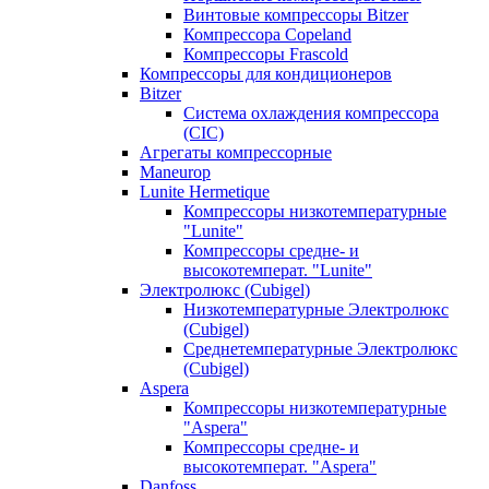
Винтовые компрессоры Bitzer
Компрессора Copeland
Компрессоры Frascold
Компрессоры для кондиционеров
Bitzer
Система охлаждения компрессора
(CIC)
Агрегаты компрессорные
Maneurop
Lunite Hermetique
Компрессоры низкотемпературные
"Lunite"
Компрессоры средне- и
высокотемперат. "Lunite"
Электролюкс (Cubigel)
Низкотемпературные Электролюкс
(Cubigel)
Среднетемпературные Электролюкс
(Cubigel)
Aspera
Компрессоры низкотемпературные
"Aspera"
Компрессоры средне- и
высокотемперат. "Aspera"
Danfoss