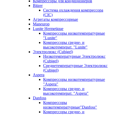
Компрессоры для кондиционеров
Bitzer
Система охлаждения компрессора
(CIC)
Агрегаты компрессорные
Maneurop
Lunite Hermetique
Компрессоры низкотемпературные
"Lunite"
Компрессоры средне- и
высокотемперат. "Lunite"
Электролюкс (Cubigel)
Низкотемпературные Электролюкс
(Cubigel)
Среднетемпературные Электролюкс
(Cubigel)
Aspera
Компрессоры низкотемпературные
"Aspera"
Компрессоры средне- и
высокотемперат. "Aspera"
Danfoss
Компрессоры
низкотемпературные"Danfoss"
Компрессоры средне- и