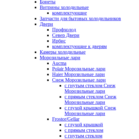
Бонеты
Витрины холодильные
комплектующие
Запчасти для бытовых холодильников
Двери
Профхолод
Север Двери
Ирбис
комплектующие к дверям
Камеры холодильные
Морозильные лари
Aucma
Polair Морозильные лари
Haier Морозильные лари
Снеж Морозильные лари
с гнутым стеклом Снеж
Морозильные лари
с прямым стеклом Снеж
Морозильные лари
с глухой крышкой Снеж
Морозильные лари
Frostor/Gellar
с глухой крышкой
с прямым стеклом
с гнутым стеклом