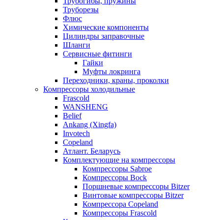
Трубогибы, пружины
Труборезы
Флюс
Химические компоненты
Цилиндры заправочные
Шланги
Сервисные фитинги
Гайки
Муфты локринга
Переходники, краны, проколки
Компрессоры холодильные
Frascold
WANSHENG
Belief
Ankang (Xingfa)
Invotech
Copeland
Атлант. Беларусь
Комплектующие на компрессоры
Компрессоры Sabroe
Компрессоры Bock
Поршневые компрессоры Bitzer
Винтовые компрессоры Bitzer
Компрессора Copeland
Компрессоры Frascold