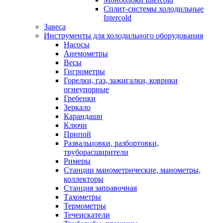
Сплит-системы холодильные
Intercold
Завеса
Инструменты для холодильного оборудования
Насосы
Анемометры
Весы
Гигрометры
Горелки, газ, зажигалки, коврики
огнеупорные
Гребенки
Зеркало
Карандаши
Ключи
Припой
Развальцовки, разбортовки,
труборасширители
Римеры
Станции манометрические, манометры,
коллекторы
Станция заправочная
Тахометры
Термометры
Течеискатели