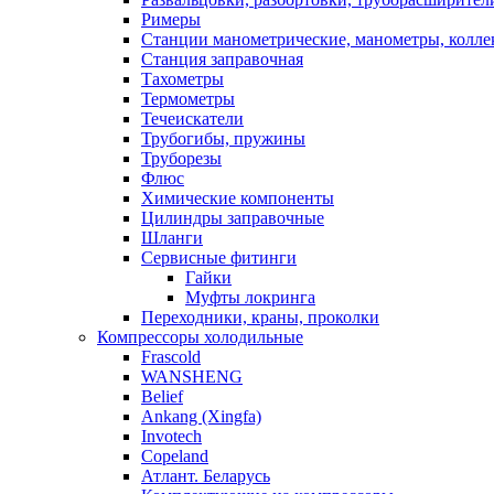
Римеры
Станции манометрические, манометры, колле
Станция заправочная
Тахометры
Термометры
Течеискатели
Трубогибы, пружины
Труборезы
Флюс
Химические компоненты
Цилиндры заправочные
Шланги
Сервисные фитинги
Гайки
Муфты локринга
Переходники, краны, проколки
Компрессоры холодильные
Frascold
WANSHENG
Belief
Ankang (Xingfa)
Invotech
Copeland
Атлант. Беларусь