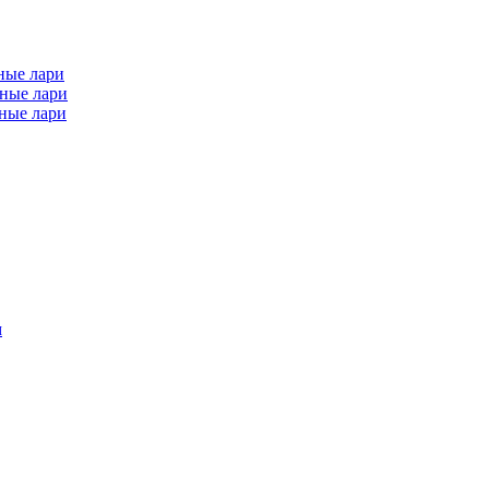
ные лари
ные лари
ные лари
м