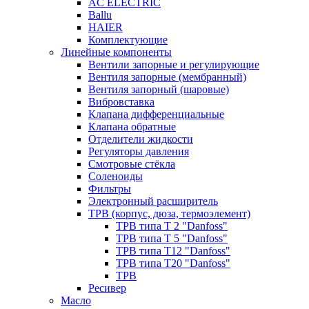
AC ELECTRIC
Ballu
HAIER
Комплектующие
Линейные компоненты
Вентили запорные и регулирующие
Вентиля запорные (мембранный)
Вентиля запорный (шаровые)
Вибровставка
Клапана дифференциальные
Клапана обратные
Отделители жидкости
Регуляторы давления
Смотровые стёкла
Соленоиды
Фильтры
Электронный расширитель
ТРВ (корпус, дюза, термоэлемент)
ТРВ типа Т 2 "Danfoss"
ТРВ типа Т 5 "Danfoss"
ТРВ типа Т12 "Danfoss"
ТРВ типа Т20 "Danfoss"
ТРВ
Ресивер
Масло