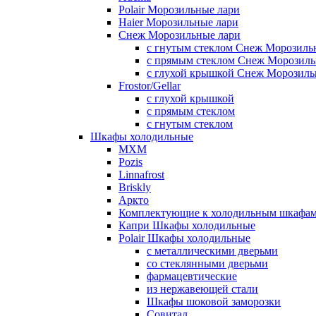
Polair Морозильные лари
Haier Морозильные лари
Снеж Морозильные лари
с гнутым стеклом Снеж Морозиль
с прямым стеклом Снеж Морозиль
с глухой крышкой Снеж Морозиль
Frostor/Gellar
с глухой крышкой
с прямым стеклом
с гнутым стеклом
Шкафы холодильные
МХМ
Pozis
Linnafrost
Briskly
Аркто
Комплектующие к холодильным шкафа
Капри Шкафы холодильные
Polair Шкафы холодильные
с металлическими дверьми
со стеклянными дверьми
фармацевтические
из нержавеющей стали
Шкафы шоковой заморозки
Совитал