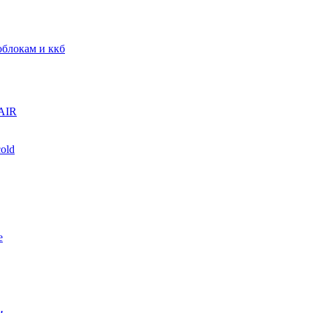
блокам и ккб
AIR
old
е
и