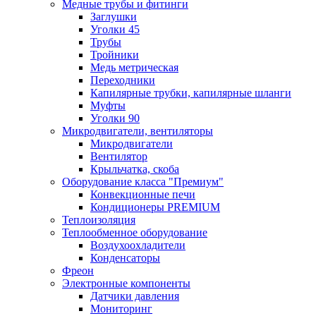
Медные трубы и фитинги
Заглушки
Уголки 45
Трубы
Тройники
Медь метрическая
Переходники
Капилярные трубки, капилярные шланги
Муфты
Уголки 90
Микродвигатели, вентиляторы
Микродвигатели
Вентилятор
Крыльчатка, скоба
Оборудование класса "Премиум"
Конвекционные печи
Кондиционеры PREMIUM
Теплоизоляция
Теплообменное оборудование
Воздухоохладители
Конденсаторы
Фреон
Электронные компоненты
Датчики давления
Мониторинг