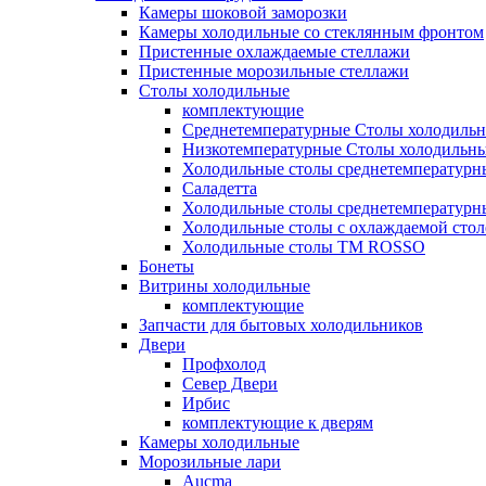
Камеры шоковой заморозки
Камеры холодильные со стеклянным фронтом
Пристенные охлаждаемые стеллажи
Пристенные морозильные стеллажи
Столы холодильные
комплектующие
Среднетемпературные Столы холодиль
Низкотемпературные Столы холодильн
Холодильные столы среднетемпературн
Саладетта
Холодильные столы среднетемпературн
Холодильные столы с охлаждаемой сто
Холодильные столы ТМ ROSSO
Бонеты
Витрины холодильные
комплектующие
Запчасти для бытовых холодильников
Двери
Профхолод
Север Двери
Ирбис
комплектующие к дверям
Камеры холодильные
Морозильные лари
Aucma