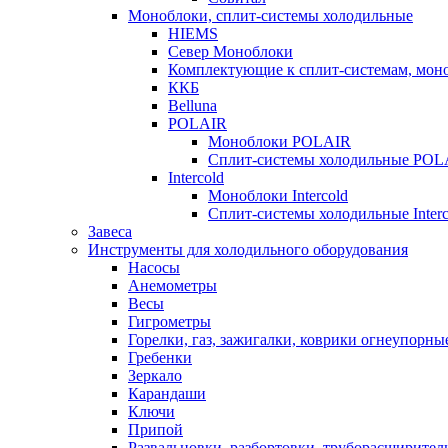
Моноблоки, сплит-системы холодильные
HIEMS
Север Моноблоки
Комплектующие к сплит-системам, моно
ККБ
Belluna
POLAIR
Моноблоки POLAIR
Сплит-системы холодильные POL
Intercold
Моноблоки Intercold
Сплит-системы холодильные Interc
Завеса
Инструменты для холодильного оборудования
Насосы
Анемометры
Весы
Гигрометры
Горелки, газ, зажигалки, коврики огнеупорны
Гребенки
Зеркало
Карандаши
Ключи
Припой
Развальцовки, разбортовки, труборасширител