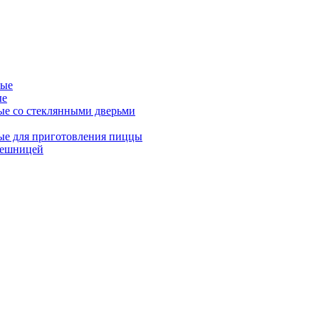
ные
ые
ые со стеклянными дверьми
ые для приготовления пиццы
лешницей