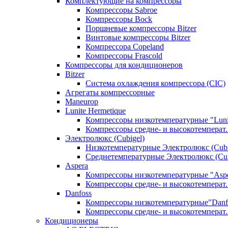
Комплектующие на компрессоры
Компрессоры Sabroe
Компрессоры Bock
Поршневые компрессоры Bitzer
Винтовые компрессоры Bitzer
Компрессора Copeland
Компрессоры Frascold
Компрессоры для кондиционеров
Bitzer
Система охлаждения компрессора (CIC)
Агрегаты компрессорные
Maneurop
Lunite Hermetique
Компрессоры низкотемпературные "Luni
Компрессоры средне- и высокотемперат. 
Электролюкс (Cubigel)
Низкотемпературные Электролюкс (Cubi
Среднетемпературные Электролюкс (Cub
Aspera
Компрессоры низкотемпературные "Asp
Компрессоры средне- и высокотемперат.
Danfoss
Компрессоры низкотемпературные"Danf
Компрессоры средне- и высокотемперат.
Кондиционеры