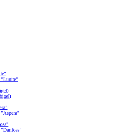
te"
"Lunite"
gel)
igel)
era"
 "Aspera"
oss"
 "Danfoss"