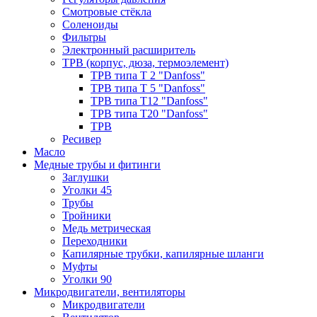
Смотровые стёкла
Соленоиды
Фильтры
Электронный расширитель
ТРВ (корпус, дюза, термоэлемент)
ТРВ типа Т 2 "Danfoss"
ТРВ типа Т 5 "Danfoss"
ТРВ типа Т12 "Danfoss"
ТРВ типа Т20 "Danfoss"
ТРВ
Ресивер
Масло
Медные трубы и фитинги
Заглушки
Уголки 45
Трубы
Тройники
Медь метрическая
Переходники
Капилярные трубки, капилярные шланги
Муфты
Уголки 90
Микродвигатели, вентиляторы
Микродвигатели