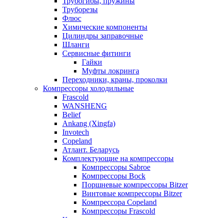
Трубогибы, пружины
Труборезы
Флюс
Химические компоненты
Цилиндры заправочные
Шланги
Сервисные фитинги
Гайки
Муфты локринга
Переходники, краны, проколки
Компрессоры холодильные
Frascold
WANSHENG
Belief
Ankang (Xingfa)
Invotech
Copeland
Атлант. Беларусь
Комплектующие на компрессоры
Компрессоры Sabroe
Компрессоры Bock
Поршневые компрессоры Bitzer
Винтовые компрессоры Bitzer
Компрессора Copeland
Компрессоры Frascold