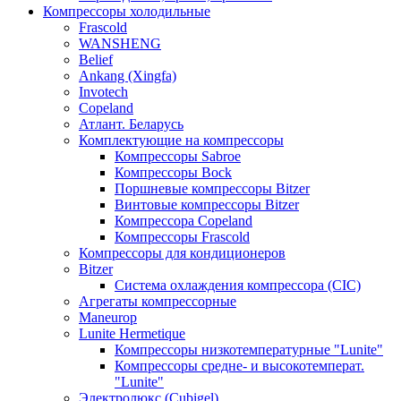
Компрессоры холодильные
Frascold
WANSHENG
Belief
Ankang (Xingfa)
Invotech
Copeland
Атлант. Беларусь
Комплектующие на компрессоры
Компрессоры Sabroe
Компрессоры Bock
Поршневые компрессоры Bitzer
Винтовые компрессоры Bitzer
Компрессора Copeland
Компрессоры Frascold
Компрессоры для кондиционеров
Bitzer
Система охлаждения компрессора (CIC)
Агрегаты компрессорные
Maneurop
Lunite Hermetique
Компрессоры низкотемпературные "Lunite"
Компрессоры средне- и высокотемперат.
"Lunite"
Электролюкс (Cubigel)