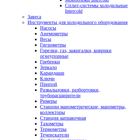
Сплит-системы холодильные
Intercold
Завеса
Инструменты для холодильного оборудования
Насосы
Анемометры
Весы
Гигрометры
Горелки, газ, зажигалки, коврики
огнеупорные
Гребенки
Зеркало
Карандаши
Ключи
Припой
Развальцовки, разбортовки,
труборасширители
Римеры
Станции манометрические, манометры,
коллекторы
Станция заправочная
Тахометры
Термометры
Течеискатели