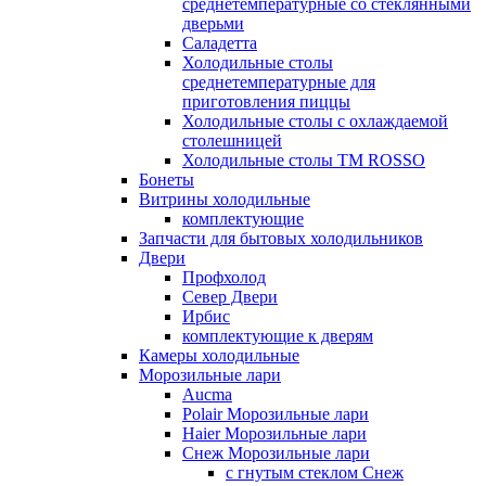
среднетемпературные со стеклянными
дверьми
Саладетта
Холодильные столы
среднетемпературные для
приготовления пиццы
Холодильные столы с охлаждаемой
столешницей
Холодильные столы ТМ ROSSO
Бонеты
Витрины холодильные
комплектующие
Запчасти для бытовых холодильников
Двери
Профхолод
Север Двери
Ирбис
комплектующие к дверям
Камеры холодильные
Морозильные лари
Aucma
Polair Морозильные лари
Haier Морозильные лари
Снеж Морозильные лари
с гнутым стеклом Снеж