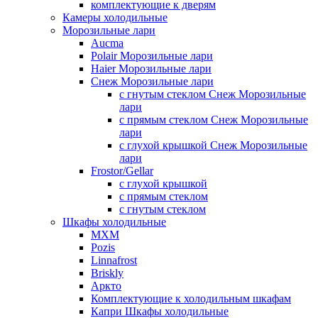
комплектующие к дверям
Камеры холодильные
Морозильные лари
Aucma
Polair Морозильные лари
Haier Морозильные лари
Снеж Морозильные лари
с гнутым стеклом Снеж Морозильные
лари
с прямым стеклом Снеж Морозильные
лари
с глухой крышкой Снеж Морозильные
лари
Frostor/Gellar
с глухой крышкой
с прямым стеклом
с гнутым стеклом
Шкафы холодильные
МХМ
Pozis
Linnafrost
Briskly
Аркто
Комплектующие к холодильным шкафам
Капри Шкафы холодильные