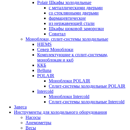
Polair Шкафы холодильные
с металлическими дверьми
со стеклянными дверьми
фармацевтические
из нержавеющей стали
Шкафы шоковой заморозки
Совитал
Моноблоки, сплит-системы холодильные
HIEMS
Север Моноблоки
Комплектующие к сплит-системам,
моноблокам и ккб
ККБ
Belluna
POLAIR
Моноблоки POLAIR
Сплит-системы холодильные POLAIR
Intercold
Моноблоки Intercold
Сплит-системы холодильные Intercold
Завеса
Инструменты для холодильного оборудования
Насосы
Анемометры
Весы