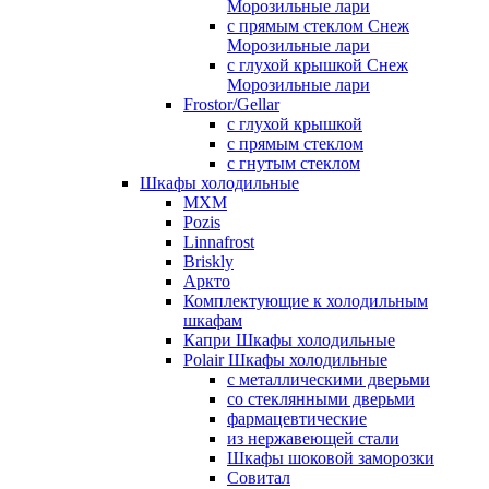
Морозильные лари
с прямым стеклом Снеж
Морозильные лари
с глухой крышкой Снеж
Морозильные лари
Frostor/Gellar
с глухой крышкой
с прямым стеклом
с гнутым стеклом
Шкафы холодильные
МХМ
Pozis
Linnafrost
Briskly
Аркто
Комплектующие к холодильным
шкафам
Капри Шкафы холодильные
Polair Шкафы холодильные
с металлическими дверьми
со стеклянными дверьми
фармацевтические
из нержавеющей стали
Шкафы шоковой заморозки
Совитал