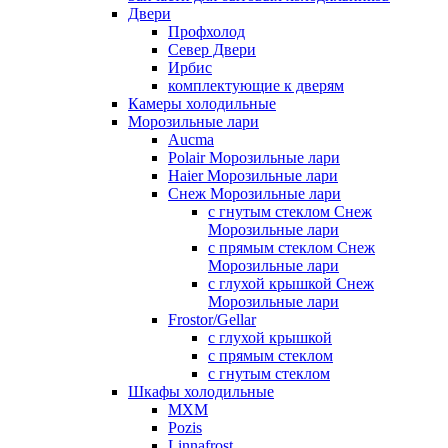
Двери
Профхолод
Север Двери
Ирбис
комплектующие к дверям
Камеры холодильные
Морозильные лари
Aucma
Polair Морозильные лари
Haier Морозильные лари
Снеж Морозильные лари
с гнутым стеклом Снеж
Морозильные лари
с прямым стеклом Снеж
Морозильные лари
с глухой крышкой Снеж
Морозильные лари
Frostor/Gellar
с глухой крышкой
с прямым стеклом
с гнутым стеклом
Шкафы холодильные
МХМ
Pozis
Linnafrost