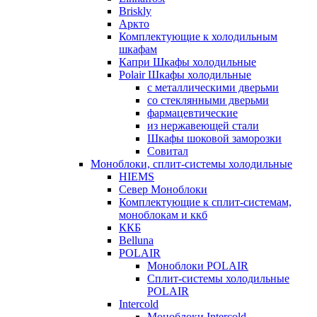
Briskly
Аркто
Комплектующие к холодильным
шкафам
Капри Шкафы холодильные
Polair Шкафы холодильные
с металлическими дверьми
со стеклянными дверьми
фармацевтические
из нержавеющей стали
Шкафы шоковой заморозки
Совитал
Моноблоки, сплит-системы холодильные
HIEMS
Север Моноблоки
Комплектующие к сплит-системам,
моноблокам и ккб
ККБ
Belluna
POLAIR
Моноблоки POLAIR
Сплит-системы холодильные
POLAIR
Intercold
Моноблоки Intercold