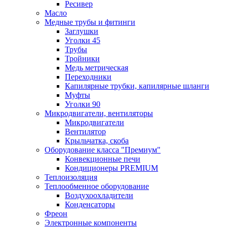
Ресивер
Масло
Медные трубы и фитинги
Заглушки
Уголки 45
Трубы
Тройники
Медь метрическая
Переходники
Капилярные трубки, капилярные шланги
Муфты
Уголки 90
Микродвигатели, вентиляторы
Микродвигатели
Вентилятор
Крыльчатка, скоба
Оборудование класса "Премиум"
Конвекционные печи
Кондиционеры PREMIUM
Теплоизоляция
Теплообменное оборудование
Воздухоохладители
Конденсаторы
Фреон
Электронные компоненты