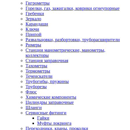
Гигрометры
Горелки, газ, зажигалки, коврики огнеупорные
Гребенки
Зеркало
Карандаши
Ключи
Припой
Развальцовки, разбортовки, труборасширители
Римеры
Станции манометрические, манометры,
коллекторы
Станция заправочная
Тахометры
Термометры
Течеискатели
Трубогибы, пружины
Труборезы
Флюс
Химические компоненты
Цилиндры заправочные
Шланги
Сервисные фитинги
Гайки
Муфты локринга
Переходники, краны, проколки