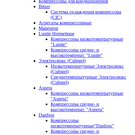
Компрессоры для кондиционеров
Bitzer
Система охлаждения компрессора
(CIC)
Агрегаты компрессорные
Maneurop
Lunite Hermetique
Компрессоры низкотемпературные
"Lunite"
Компрессоры средне- и
высокотемперат. "Lunite"
Электролюкс (Cubigel)
Низкотемпературные Электролюкс
(Cubigel)
Среднетемпературные Электролюкс
(Cubigel)
Aspera
Компрессоры низкотемпературные
"Aspera"
Компрессоры средне- и
высокотемперат. "Aspera"
Danfoss
Компрессоры
низкотемпературные"Danfoss"
Компрессоры средне- и