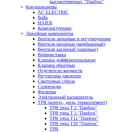
высокотемперат. "Danfoss"
Кондиционеры
AC ELECTRIC
Ballu
HAIER
Комплектующие
Линейные компоненты
Вентили запорные и регулирующие
Вентиля запорные (мембранный)
Вентиля запорный (шаровые)
Вибровставка
Клапана дифференциальные
Клапана обратные
Отделители жидкости
Регуляторы давления
Смотровые стёкла
Соленоиды
Фильтры
Электронный расширитель
ТРВ (корпус, дюза, термоэлемент)
ТРВ типа Т 2 "Danfoss"
ТРВ типа Т 5 "Danfoss"
ТРВ типа Т12 "Danfoss"
ТРВ типа Т20 "Danfoss"
ТРВ