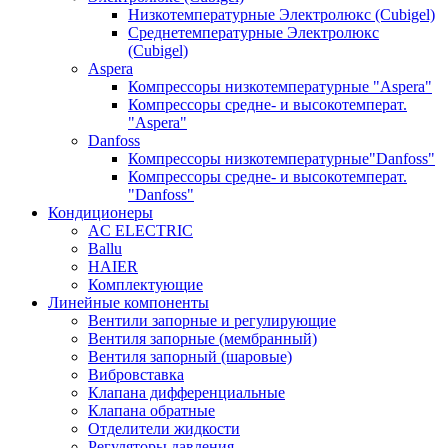
Низкотемпературные Электролюкс (Cubigel)
Среднетемпературные Электролюкс
(Cubigel)
Aspera
Компрессоры низкотемпературные "Aspera"
Компрессоры средне- и высокотемперат.
"Aspera"
Danfoss
Компрессоры низкотемпературные"Danfoss"
Компрессоры средне- и высокотемперат.
"Danfoss"
Кондиционеры
AC ELECTRIC
Ballu
HAIER
Комплектующие
Линейные компоненты
Вентили запорные и регулирующие
Вентиля запорные (мембранный)
Вентиля запорный (шаровые)
Вибровставка
Клапана дифференциальные
Клапана обратные
Отделители жидкости
Регуляторы давления