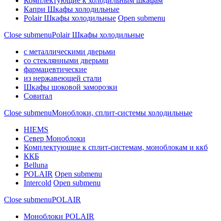
Комплектующие к холодильным шкафам
Капри Шкафы холодильные
Polair Шкафы холодильные
Open submenu
Close submenu
Polair Шкафы холодильные
с металлическими дверьми
со стеклянными дверьми
фармацевтические
из нержавеющей стали
Шкафы шоковой заморозки
Совитал
Close submenu
Моноблоки, сплит-системы холодильные
HIEMS
Север Моноблоки
Комплектующие к сплит-системам, моноблокам и ккб
ККБ
Belluna
POLAIR
Open submenu
Intercold
Open submenu
Close submenu
POLAIR
Моноблоки POLAIR