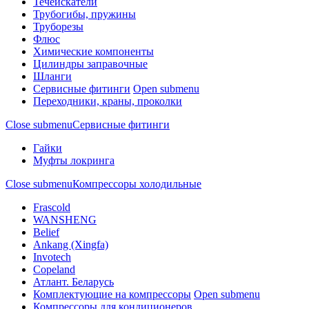
Течеискатели
Трубогибы, пружины
Труборезы
Флюс
Химические компоненты
Цилиндры заправочные
Шланги
Сервисные фитинги
Open submenu
Переходники, краны, проколки
Close submenu
Сервисные фитинги
Гайки
Муфты локринга
Close submenu
Компрессоры холодильные
Frascold
WANSHENG
Belief
Ankang (Xingfa)
Invotech
Copeland
Атлант. Беларусь
Комплектующие на компрессоры
Open submenu
Компрессоры для кондиционеров