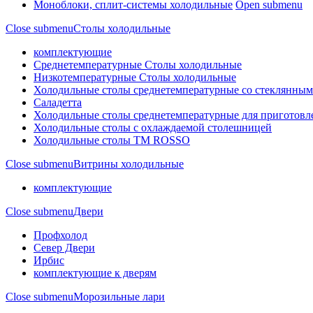
Моноблоки, сплит-системы холодильные
Open submenu
Close submenu
Столы холодильные
комплектующие
Среднетемпературные Столы холодильные
Низкотемпературные Столы холодильные
Холодильные столы среднетемпературные со стеклянным
Саладетта
Холодильные столы среднетемпературные для приготов
Холодильные столы с охлаждаемой столешницей
Холодильные столы ТМ ROSSO
Close submenu
Витрины холодильные
комплектующие
Close submenu
Двери
Профхолод
Север Двери
Ирбис
комплектующие к дверям
Close submenu
Морозильные лари