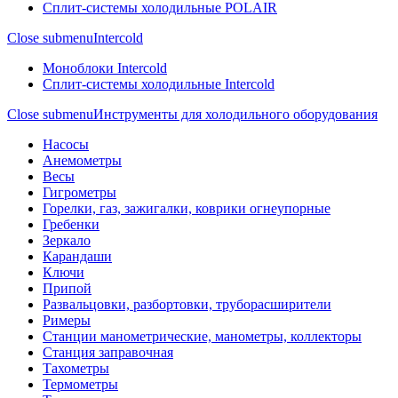
Сплит-системы холодильные POLAIR
Close submenu
Intercold
Моноблоки Intercold
Сплит-системы холодильные Intercold
Close submenu
Инструменты для холодильного оборудования
Насосы
Анемометры
Весы
Гигрометры
Горелки, газ, зажигалки, коврики огнеупорные
Гребенки
Зеркало
Карандаши
Ключи
Припой
Развальцовки, разбортовки, труборасширители
Римеры
Станции манометрические, манометры, коллекторы
Станция заправочная
Тахометры
Термометры