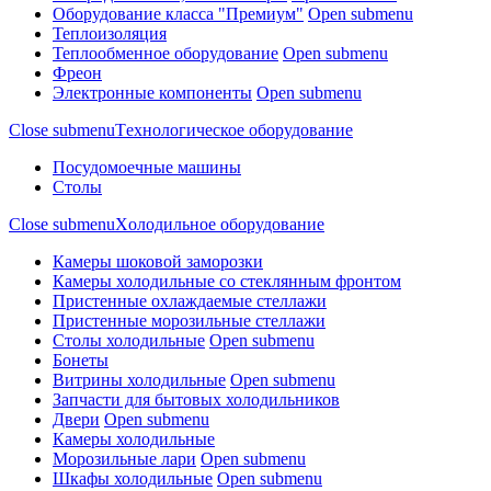
Оборудование класса "Премиум"
Open submenu
Теплоизоляция
Теплообменное оборудование
Open submenu
Фреон
Электронные компоненты
Open submenu
Close submenu
Tехнологическое оборудование
Посудомоечные машины
Столы
Close submenu
Xолодильное оборудование
Камеры шоковой заморозки
Камеры холодильные со стеклянным фронтом
Пристенные охлаждаемые стеллажи
Пристенные морозильные стеллажи
Столы холодильные
Open submenu
Бонеты
Витрины холодильные
Open submenu
Запчасти для бытовых холодильников
Двери
Open submenu
Камеры холодильные
Морозильные лари
Open submenu
Шкафы холодильные
Open submenu