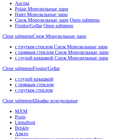
Aucma
Polair Морозильные лари
Haier Морозильные лари
Снеж Морозильные лари
Open submenu
Frostor/Gellar
Open submenu
Close submenu
Снеж Морозильные лари
с гнутым стеклом Снеж Морозильные лари
с прямым стеклом Снеж Морозильные лари
с глухой крышкой Снеж Морозильные лари
Close submenu
Frostor/Gellar
с глухой крышкой
с прямым стеклом
с гнутым стеклом
Close submenu
Шкафы холодильные
МХМ
Pozis
Linnafrost
Briskly
Аркто