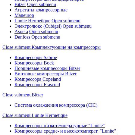
Bitzer
Open submenu
Агрегаты компрессорные
Maneurop
Lunite Hermetique
Open submenu
Электролюкс (Cubigel)
Open submenu
Aspera
Open submenu
Danfoss
Open submenu
Close submenu
Комплектующие на компрессоры
Компрессоры Sabroe
Компрессоры Bock
Поршневые компрессоры Bitzer
Винтовые компрессоры Bitzer
Компрессора Copeland
Компрессоры Frascold
Close submenu
Bitzer
Система охлаждения компрессора (CIC)
Close submenu
Lunite Hermetique
Компрессоры низкотемпературные "Lunite"
Компрессоры средне- и высокотемперат. "Lunite"