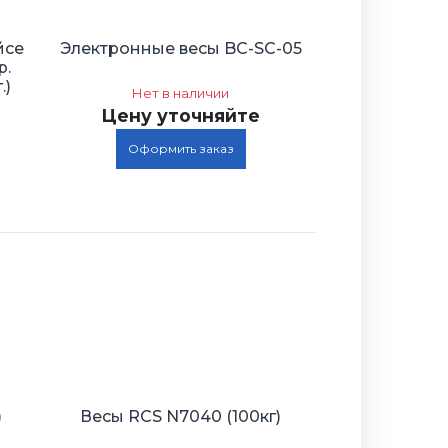
йсе
Электронные весы BC-SC-05
р.
.)
Нет в наличии
Цену уточняйте
Оформить заказ
)
Весы RСS N7040 (100кг)