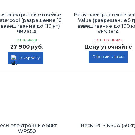
сы электронные в кейсе
Весы электронные в ке
stercool (разрешение 10
Value (разрешение 5 г
. взвешивание до 110 кг.)
взвешивание до 100 кг
98210-A
VES100A
В наличии
Нет в наличии
27 900 руб.
Цену уточняйте
Оформить заказ
В корзину
есы электронные 50кг
Весы RСS N50A (50кг
WPS50