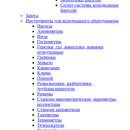
Сплит-системы холодильные
Intercold
Завеса
Инструменты для холодильного оборудования
Насосы
Анемометры
Весы
Гигрометры
Горелки, газ, зажигалки, коврики
огнеупорные
Гребенки
Зеркало
Карандаши
Ключи
Припой
Развальцовки, разбортовки,
труборасширители
Римеры
Станции манометрические, манометры,
коллекторы
Станция заправочная
Тахометры
Термометры
Течеискатели