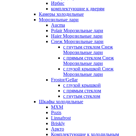
Ирбис
комплектующие к дверям
Камеры холодильные
Морозильные лари
Aucma
Polair Морозильные лари
Haier Морозильные лари
Снеж Морозильные лари
с гнутым стеклом Снеж
Морозильные лари
с прямым стеклом Снеж
Морозильные лари
с глухой крышкой Снеж
Морозильные лари
Frostor/Gellar
с глухой крышкой
с прямым стеклом
с гнутым стеклом
Шкафы холодильные
МХМ
Pozis
Linnafrost
Briskly
Аркто
Комплектующие к холодильным