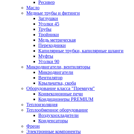
Ресивер
Масло
Медные трубы и фитинги
Заглушки
Уголки 45
Трубы
Тройники
Медь метрическая
Переходники
Капилярные трубки, капилярные шланги
Муфты
Уголки 90
Микродвигатели, вентиляторы
Микродвигатели
Вентилятор
Крыльчатка, скоба
Оборудование класса "Премиум"
Конвекционные печи
Кондиционеры PREMIUM
Теплоизоляция
Теплообменное оборудование
Воздухоохладители
Конденсаторы
Фреон
Электронные компоненты