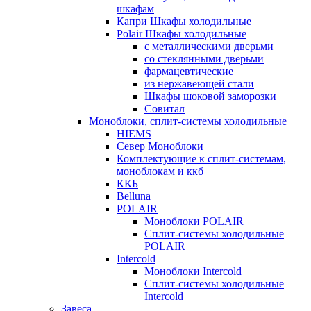
шкафам
Капри Шкафы холодильные
Polair Шкафы холодильные
с металлическими дверьми
со стеклянными дверьми
фармацевтические
из нержавеющей стали
Шкафы шоковой заморозки
Совитал
Моноблоки, сплит-системы холодильные
HIEMS
Север Моноблоки
Комплектующие к сплит-системам,
моноблокам и ккб
ККБ
Belluna
POLAIR
Моноблоки POLAIR
Сплит-системы холодильные
POLAIR
Intercold
Моноблоки Intercold
Сплит-системы холодильные
Intercold
Завеса