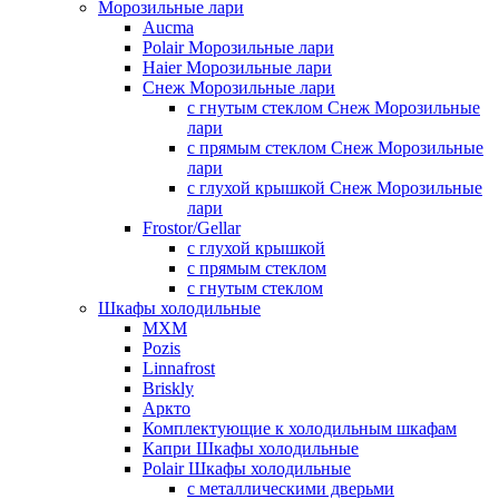
Морозильные лари
Aucma
Polair Морозильные лари
Haier Морозильные лари
Снеж Морозильные лари
с гнутым стеклом Снеж Морозильные
лари
с прямым стеклом Снеж Морозильные
лари
с глухой крышкой Снеж Морозильные
лари
Frostor/Gellar
с глухой крышкой
с прямым стеклом
с гнутым стеклом
Шкафы холодильные
МХМ
Pozis
Linnafrost
Briskly
Аркто
Комплектующие к холодильным шкафам
Капри Шкафы холодильные
Polair Шкафы холодильные
с металлическими дверьми