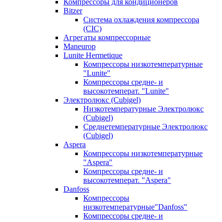
Компрессоры для кондиционеров
Bitzer
Система охлаждения компрессора
(CIC)
Агрегаты компрессорные
Maneurop
Lunite Hermetique
Компрессоры низкотемпературные
"Lunite"
Компрессоры средне- и
высокотемперат. "Lunite"
Электролюкс (Cubigel)
Низкотемпературные Электролюкс
(Cubigel)
Среднетемпературные Электролюкс
(Cubigel)
Aspera
Компрессоры низкотемпературные
"Aspera"
Компрессоры средне- и
высокотемперат. "Aspera"
Danfoss
Компрессоры
низкотемпературные"Danfoss"
Компрессоры средне- и