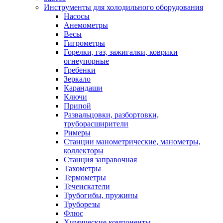
Инструменты для холодильного оборудования
Насосы
Анемометры
Весы
Гигрометры
Горелки, газ, зажигалки, коврики
огнеупорные
Гребенки
Зеркало
Карандаши
Ключи
Припой
Развальцовки, разбортовки,
труборасширители
Римеры
Станции манометрические, манометры,
коллекторы
Станция заправочная
Тахометры
Термометры
Течеискатели
Трубогибы, пружины
Труборезы
Флюс
Химические компоненты