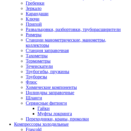
Гребенки
Зеркало
Карандаши
Ключи
Припой
Развальцовки, разбортовки, труборасширители
Римеры
Станции манометрические, манометры,
коллекторы
Станция заправочная
Тахометры
Термометры
Течеискатели
Трубогибы, пружины
Труборезы
Флюс
Химические компоненты
Цилиндры заправочные
Шланги
Сервисные фитинги
Гайки
Муфты локринга
Переходники, краны, проколки
Компрессоры холодильные
Frascold