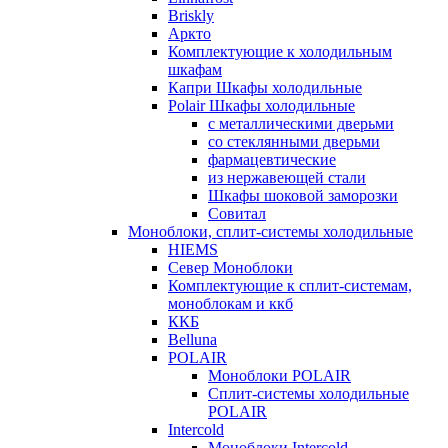
Briskly
Аркто
Комплектующие к холодильным
шкафам
Капри Шкафы холодильные
Polair Шкафы холодильные
с металлическими дверьми
со стеклянными дверьми
фармацевтические
из нержавеющей стали
Шкафы шоковой заморозки
Совитал
Моноблоки, сплит-системы холодильные
HIEMS
Север Моноблоки
Комплектующие к сплит-системам,
моноблокам и ккб
ККБ
Belluna
POLAIR
Моноблоки POLAIR
Сплит-системы холодильные
POLAIR
Intercold
Моноблоки Intercold