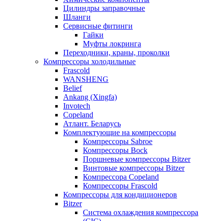
Цилиндры заправочные
Шланги
Сервисные фитинги
Гайки
Муфты локринга
Переходники, краны, проколки
Компрессоры холодильные
Frascold
WANSHENG
Belief
Ankang (Xingfa)
Invotech
Copeland
Атлант. Беларусь
Комплектующие на компрессоры
Компрессоры Sabroe
Компрессоры Bock
Поршневые компрессоры Bitzer
Винтовые компрессоры Bitzer
Компрессора Copeland
Компрессоры Frascold
Компрессоры для кондиционеров
Bitzer
Система охлаждения компрессора