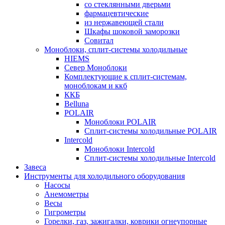
со стеклянными дверьми
фармацевтические
из нержавеющей стали
Шкафы шоковой заморозки
Совитал
Моноблоки, сплит-системы холодильные
HIEMS
Север Моноблоки
Комплектующие к сплит-системам,
моноблокам и ккб
ККБ
Belluna
POLAIR
Моноблоки POLAIR
Сплит-системы холодильные POLAIR
Intercold
Моноблоки Intercold
Сплит-системы холодильные Intercold
Завеса
Инструменты для холодильного оборудования
Насосы
Анемометры
Весы
Гигрометры
Горелки, газ, зажигалки, коврики огнеупорные