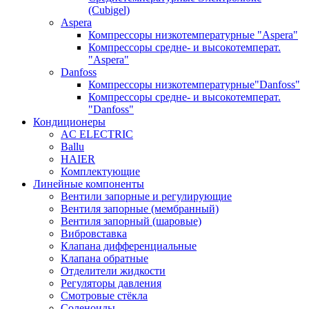
(Cubigel)
Aspera
Компрессоры низкотемпературные "Aspera"
Компрессоры средне- и высокотемперат.
"Aspera"
Danfoss
Компрессоры низкотемпературные"Danfoss"
Компрессоры средне- и высокотемперат.
"Danfoss"
Кондиционеры
AC ELECTRIC
Ballu
HAIER
Комплектующие
Линейные компоненты
Вентили запорные и регулирующие
Вентиля запорные (мембранный)
Вентиля запорный (шаровые)
Вибровставка
Клапана дифференциальные
Клапана обратные
Отделители жидкости
Регуляторы давления
Смотровые стёкла
Соленоиды