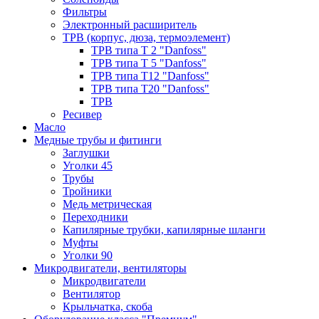
Фильтры
Электронный расширитель
ТРВ (корпус, дюза, термоэлемент)
ТРВ типа Т 2 "Danfoss"
ТРВ типа Т 5 "Danfoss"
ТРВ типа Т12 "Danfoss"
ТРВ типа Т20 "Danfoss"
ТРВ
Ресивер
Масло
Медные трубы и фитинги
Заглушки
Уголки 45
Трубы
Тройники
Медь метрическая
Переходники
Капилярные трубки, капилярные шланги
Муфты
Уголки 90
Микродвигатели, вентиляторы
Микродвигатели
Вентилятор
Крыльчатка, скоба