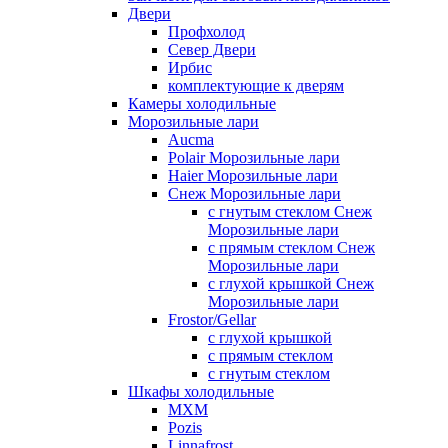
Двери
Профхолод
Север Двери
Ирбис
комплектующие к дверям
Камеры холодильные
Морозильные лари
Aucma
Polair Морозильные лари
Haier Морозильные лари
Снеж Морозильные лари
с гнутым стеклом Снеж
Морозильные лари
с прямым стеклом Снеж
Морозильные лари
с глухой крышкой Снеж
Морозильные лари
Frostor/Gellar
с глухой крышкой
с прямым стеклом
с гнутым стеклом
Шкафы холодильные
МХМ
Pozis
Linnafrost