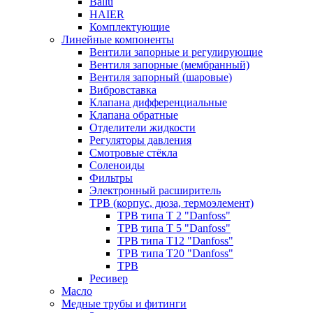
Ballu
HAIER
Комплектующие
Линейные компоненты
Вентили запорные и регулирующие
Вентиля запорные (мембранный)
Вентиля запорный (шаровые)
Вибровставка
Клапана дифференциальные
Клапана обратные
Отделители жидкости
Регуляторы давления
Смотровые стёкла
Соленоиды
Фильтры
Электронный расширитель
ТРВ (корпус, дюза, термоэлемент)
ТРВ типа Т 2 "Danfoss"
ТРВ типа Т 5 "Danfoss"
ТРВ типа Т12 "Danfoss"
ТРВ типа Т20 "Danfoss"
ТРВ
Ресивер
Масло
Медные трубы и фитинги