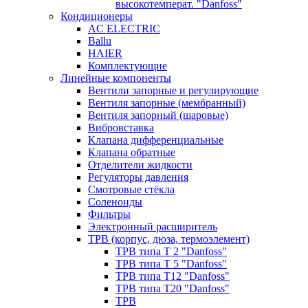
высокотемперат. "Danfoss"
Кондиционеры
AC ELECTRIC
Ballu
HAIER
Комплектующие
Линейные компоненты
Вентили запорные и регулирующие
Вентиля запорные (мембранный)
Вентиля запорный (шаровые)
Вибровставка
Клапана дифференциальные
Клапана обратные
Отделители жидкости
Регуляторы давления
Смотровые стёкла
Соленоиды
Фильтры
Электронный расширитель
ТРВ (корпус, дюза, термоэлемент)
ТРВ типа Т 2 "Danfoss"
ТРВ типа Т 5 "Danfoss"
ТРВ типа Т12 "Danfoss"
ТРВ типа Т20 "Danfoss"
ТРВ