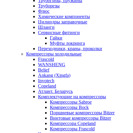
Трубогибы, пружины
Труборезы
Флюс
Химические компоненты
Цилиндры заправочные
Шланги
Сервисные фитинги
Гайки
Муфты локринга
Переходники, краны, проколки
Компрессоры холодильные
Frascold
WANSHENG
Belief
Ankang (Xingfa)
Invotech
Copeland
Атлант. Беларусь
Комплектующие на компрессоры
Компрессоры Sabroe
Компрессоры Bock
Поршневые компрессоры Bitzer
Винтовые компрессоры Bitzer
Компрессора Copeland
Компрессоры Frascold