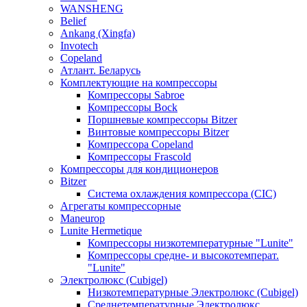
WANSHENG
Belief
Ankang (Xingfa)
Invotech
Copeland
Атлант. Беларусь
Комплектующие на компрессоры
Компрессоры Sabroe
Компрессоры Bock
Поршневые компрессоры Bitzer
Винтовые компрессоры Bitzer
Компрессора Copeland
Компрессоры Frascold
Компрессоры для кондиционеров
Bitzer
Система охлаждения компрессора (CIC)
Агрегаты компрессорные
Maneurop
Lunite Hermetique
Компрессоры низкотемпературные "Lunite"
Компрессоры средне- и высокотемперат.
"Lunite"
Электролюкс (Cubigel)
Низкотемпературные Электролюкс (Cubigel)
Среднетемпературные Электролюкс