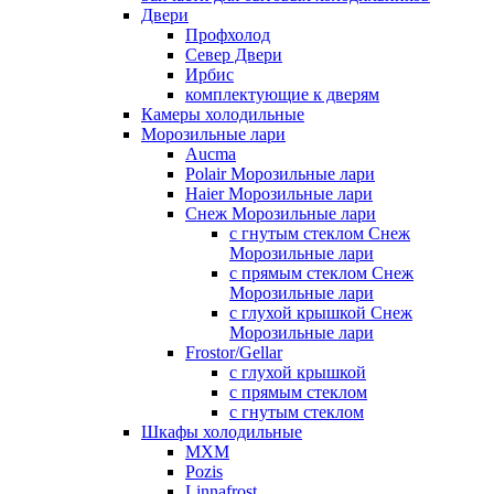
Двери
Профхолод
Север Двери
Ирбис
комплектующие к дверям
Камеры холодильные
Морозильные лари
Aucma
Polair Морозильные лари
Haier Морозильные лари
Снеж Морозильные лари
с гнутым стеклом Снеж
Морозильные лари
с прямым стеклом Снеж
Морозильные лари
с глухой крышкой Снеж
Морозильные лари
Frostor/Gellar
с глухой крышкой
с прямым стеклом
с гнутым стеклом
Шкафы холодильные
МХМ
Pozis
Linnafrost