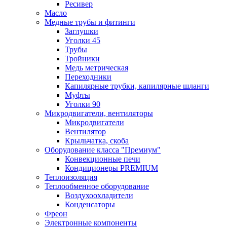
Ресивер
Масло
Медные трубы и фитинги
Заглушки
Уголки 45
Трубы
Тройники
Медь метрическая
Переходники
Капилярные трубки, капилярные шланги
Муфты
Уголки 90
Микродвигатели, вентиляторы
Микродвигатели
Вентилятор
Крыльчатка, скоба
Оборудование класса "Премиум"
Конвекционные печи
Кондиционеры PREMIUM
Теплоизоляция
Теплообменное оборудование
Воздухоохладители
Конденсаторы
Фреон
Электронные компоненты