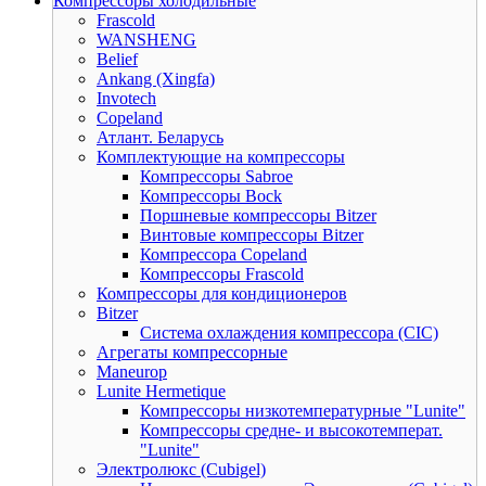
Компрессоры холодильные
Frascold
WANSHENG
Belief
Ankang (Xingfa)
Invotech
Copeland
Атлант. Беларусь
Комплектующие на компрессоры
Компрессоры Sabroe
Компрессоры Bock
Поршневые компрессоры Bitzer
Винтовые компрессоры Bitzer
Компрессора Copeland
Компрессоры Frascold
Компрессоры для кондиционеров
Bitzer
Система охлаждения компрессора (CIC)
Агрегаты компрессорные
Maneurop
Lunite Hermetique
Компрессоры низкотемпературные "Lunite"
Компрессоры средне- и высокотемперат.
"Lunite"
Электролюкс (Cubigel)