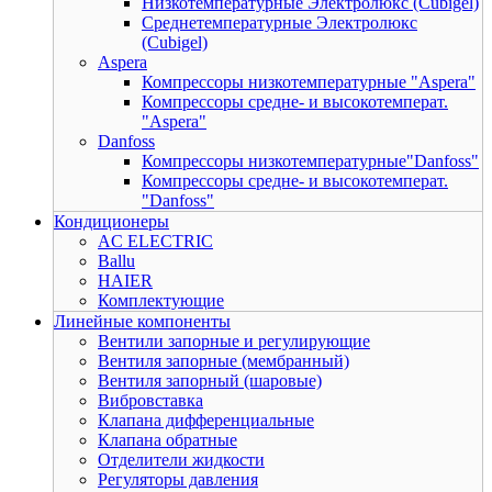
Низкотемпературные Электролюкс (Cubigel)
Среднетемпературные Электролюкс
(Cubigel)
Aspera
Компрессоры низкотемпературные "Aspera"
Компрессоры средне- и высокотемперат.
"Aspera"
Danfoss
Компрессоры низкотемпературные"Danfoss"
Компрессоры средне- и высокотемперат.
"Danfoss"
Кондиционеры
AC ELECTRIC
Ballu
HAIER
Комплектующие
Линейные компоненты
Вентили запорные и регулирующие
Вентиля запорные (мембранный)
Вентиля запорный (шаровые)
Вибровставка
Клапана дифференциальные
Клапана обратные
Отделители жидкости
Регуляторы давления