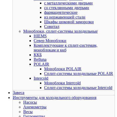
с металлическими дверьми
со стеклянными дверьми
фармацевтические
из нержавеющей стали
Шкафы шоковой заморозки
Совитал
Моноблоки, сплит-системы холодильные
HIEMS
Север Моноблоки
Комплектующие к сплит-системам,
моноблокам и ккб
ККБ
Belluna
POLAIR
Моноблоки POLAIR
Сплит-системы холодильные POLAIR
Intercold
Моноблоки Intercold
Сплит-системы холодильные Intercold
Завеса
Инструменты для холодильного оборудования
Насосы
Анемометры
Весы
Гигрометры