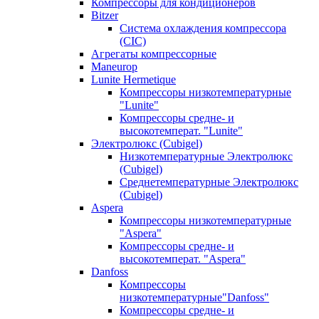
Компрессоры для кондиционеров
Bitzer
Система охлаждения компрессора
(CIC)
Агрегаты компрессорные
Maneurop
Lunite Hermetique
Компрессоры низкотемпературные
"Lunite"
Компрессоры средне- и
высокотемперат. "Lunite"
Электролюкс (Cubigel)
Низкотемпературные Электролюкс
(Cubigel)
Среднетемпературные Электролюкс
(Cubigel)
Aspera
Компрессоры низкотемпературные
"Aspera"
Компрессоры средне- и
высокотемперат. "Aspera"
Danfoss
Компрессоры
низкотемпературные"Danfoss"
Компрессоры средне- и