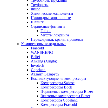
Трубогибы, пружины
Труборезы
Флюс
Химические компоненты
Цилиндры заправочные
Шланги
Сервисные фитинги
Гайки
Муфты локринга
Переходники, краны, проколки
Компрессоры холодильные
Frascold
WANSHENG
Belief
Ankang (Xingfa)
Invotech
Copeland
Атлант. Беларусь
Комплектующие на компрессоры
Компрессоры Sabroe
Компрессоры Bock
Поршневые компрессоры Bitzer
Винтовые компрессоры Bitzer
Компрессора Copeland
Компрессоры Frascold