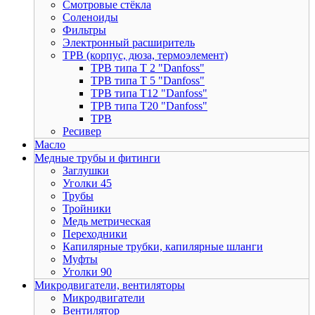
Смотровые стёкла
Соленоиды
Фильтры
Электронный расширитель
ТРВ (корпус, дюза, термоэлемент)
ТРВ типа Т 2 "Danfoss"
ТРВ типа Т 5 "Danfoss"
ТРВ типа Т12 "Danfoss"
ТРВ типа Т20 "Danfoss"
ТРВ
Ресивер
Масло
Медные трубы и фитинги
Заглушки
Уголки 45
Трубы
Тройники
Медь метрическая
Переходники
Капилярные трубки, капилярные шланги
Муфты
Уголки 90
Микродвигатели, вентиляторы
Микродвигатели
Вентилятор