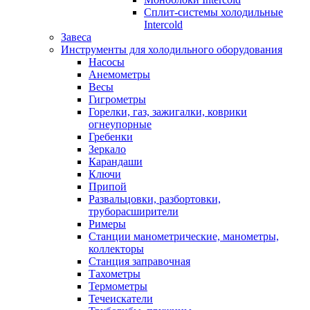
Сплит-системы холодильные
Intercold
Завеса
Инструменты для холодильного оборудования
Насосы
Анемометры
Весы
Гигрометры
Горелки, газ, зажигалки, коврики
огнеупорные
Гребенки
Зеркало
Карандаши
Ключи
Припой
Развальцовки, разбортовки,
труборасширители
Римеры
Станции манометрические, манометры,
коллекторы
Станция заправочная
Тахометры
Термометры
Течеискатели