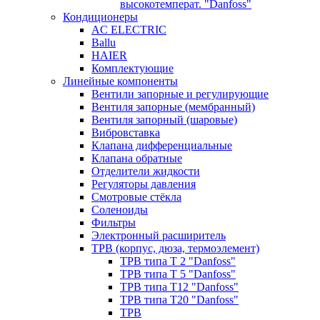
высокотемперат. "Danfoss"
Кондиционеры
AC ELECTRIC
Ballu
HAIER
Комплектующие
Линейные компоненты
Вентили запорные и регулирующие
Вентиля запорные (мембранный)
Вентиля запорный (шаровые)
Вибровставка
Клапана дифференциальные
Клапана обратные
Отделители жидкости
Регуляторы давления
Смотровые стёкла
Соленоиды
Фильтры
Электронный расширитель
ТРВ (корпус, дюза, термоэлемент)
ТРВ типа Т 2 "Danfoss"
ТРВ типа Т 5 "Danfoss"
ТРВ типа Т12 "Danfoss"
ТРВ типа Т20 "Danfoss"
ТРВ