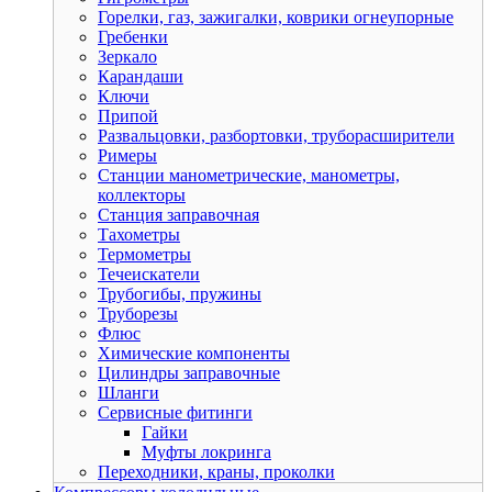
Горелки, газ, зажигалки, коврики огнеупорные
Гребенки
Зеркало
Карандаши
Ключи
Припой
Развальцовки, разбортовки, труборасширители
Римеры
Станции манометрические, манометры,
коллекторы
Станция заправочная
Тахометры
Термометры
Течеискатели
Трубогибы, пружины
Труборезы
Флюс
Химические компоненты
Цилиндры заправочные
Шланги
Сервисные фитинги
Гайки
Муфты локринга
Переходники, краны, проколки