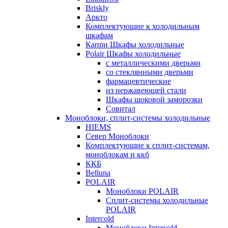
Briskly
Аркто
Комплектующие к холодильным
шкафам
Капри Шкафы холодильные
Polair Шкафы холодильные
с металлическими дверьми
со стеклянными дверьми
фармацевтические
из нержавеющей стали
Шкафы шоковой заморозки
Совитал
Моноблоки, сплит-системы холодильные
HIEMS
Север Моноблоки
Комплектующие к сплит-системам,
моноблокам и ккб
ККБ
Belluna
POLAIR
Моноблоки POLAIR
Сплит-системы холодильные
POLAIR
Intercold
Моноблоки Intercold