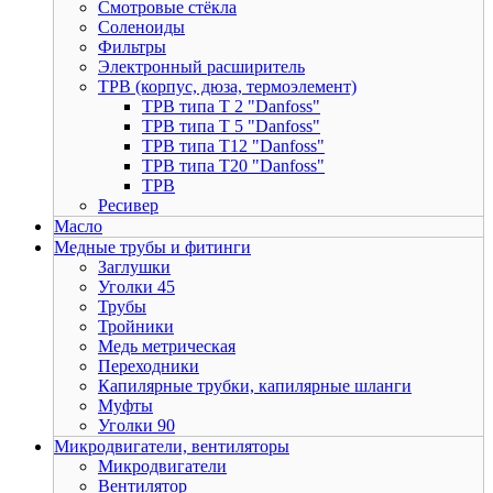
Смотровые стёкла
Соленоиды
Фильтры
Электронный расширитель
ТРВ (корпус, дюза, термоэлемент)
ТРВ типа Т 2 "Danfoss"
ТРВ типа Т 5 "Danfoss"
ТРВ типа Т12 "Danfoss"
ТРВ типа Т20 "Danfoss"
ТРВ
Ресивер
Масло
Медные трубы и фитинги
Заглушки
Уголки 45
Трубы
Тройники
Медь метрическая
Переходники
Капилярные трубки, капилярные шланги
Муфты
Уголки 90
Микродвигатели, вентиляторы
Микродвигатели
Вентилятор