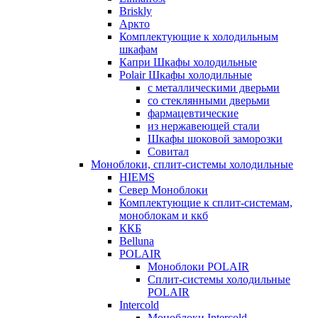
Briskly
Аркто
Комплектующие к холодильным
шкафам
Капри Шкафы холодильные
Polair Шкафы холодильные
с металлическими дверьми
со стеклянными дверьми
фармацевтические
из нержавеющей стали
Шкафы шоковой заморозки
Совитал
Моноблоки, сплит-системы холодильные
HIEMS
Север Моноблоки
Комплектующие к сплит-системам,
моноблокам и ккб
ККБ
Belluna
POLAIR
Моноблоки POLAIR
Сплит-системы холодильные
POLAIR
Intercold
Моноблоки Intercold