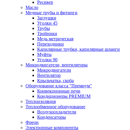
Ресивер
Масло
Медные трубы и фитинги
Заглушки
Уголки 45
Трубы
Тройники
Медь метрическая
Переходники
Капилярные трубки, капилярные шланги
Муфты
Уголки 90
Микродвигатели, вентиляторы
Микродвигатели
Вентилятор
Крыльчатка, скоба
Оборудование класса "Премиум"
Конвекционные печи
Кондиционеры PREMIUM
Теплоизоляция
Теплообменное оборудование
Воздухоохладители
Конденсаторы
Фреон
Электронные компоненты