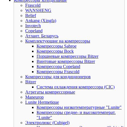
Компрессоры холодильные
Frascold
WANSHENG
Belief
Ankang (Xingfa)
Invotech
Copeland
Атлант. Беларусь
Комплектующие на компрессоры
Компрессоры Sabroe
Компрессоры Bock
Поршневые компрессоры Bitzer
Винтовые компрессоры Bitzer
Компрессора Copeland
Компрессоры Frascold
Компрессоры для кондиционеров
Bitzer
Система охлаждения компрессора (CIC)
Агрегаты компрессорные
Maneurop
Lunite Hermetique
Компрессоры низкотемпературные "Lunite"
Компрессоры средне- и высокотемперат.
"Lunite"
Электролюкс (Cubigel)