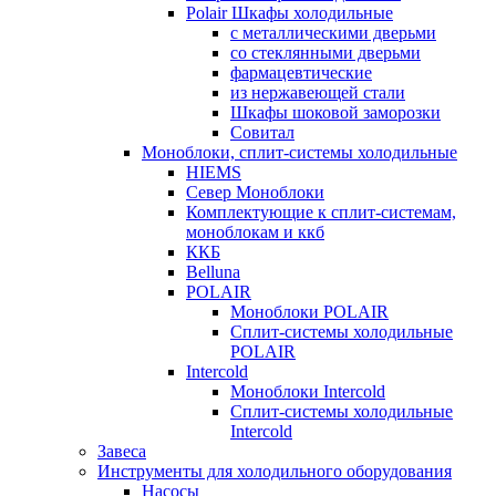
Polair Шкафы холодильные
с металлическими дверьми
со стеклянными дверьми
фармацевтические
из нержавеющей стали
Шкафы шоковой заморозки
Совитал
Моноблоки, сплит-системы холодильные
HIEMS
Север Моноблоки
Комплектующие к сплит-системам,
моноблокам и ккб
ККБ
Belluna
POLAIR
Моноблоки POLAIR
Сплит-системы холодильные
POLAIR
Intercold
Моноблоки Intercold
Сплит-системы холодильные
Intercold
Завеса
Инструменты для холодильного оборудования
Насосы