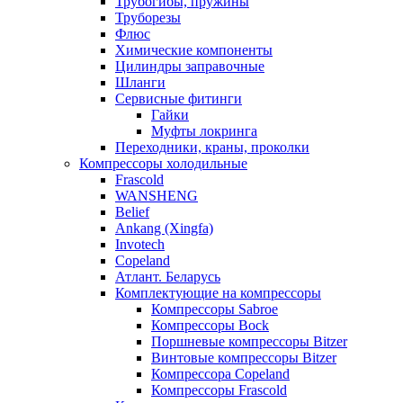
Трубогибы, пружины
Труборезы
Флюс
Химические компоненты
Цилиндры заправочные
Шланги
Сервисные фитинги
Гайки
Муфты локринга
Переходники, краны, проколки
Компрессоры холодильные
Frascold
WANSHENG
Belief
Ankang (Xingfa)
Invotech
Copeland
Атлант. Беларусь
Комплектующие на компрессоры
Компрессоры Sabroe
Компрессоры Bock
Поршневые компрессоры Bitzer
Винтовые компрессоры Bitzer
Компрессора Copeland
Компрессоры Frascold