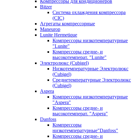
Компрессоры для кондиционеров
Bitzer
Система охлаждения компрессора
(CIC)
Агрегаты компрессорные
Maneurop
Lunite Hermetique
Компрессоры низкотемпературные
"Lunite"
Компрессоры средне- и
высокотемперат. "Lunite"
Электролюкс (Cubigel)
Низкотемпературные Электролюкс
(Cubigel)
Среднетемпературные Электролюкс
(Cubigel)
Aspera
Компрессоры низкотемпературные
"Aspera"
Компрессоры средне- и
высокотемперат. "Aspera"
Danfoss
Компрессоры
низкотемпературные"Danfoss"
Компрессоры средне- и