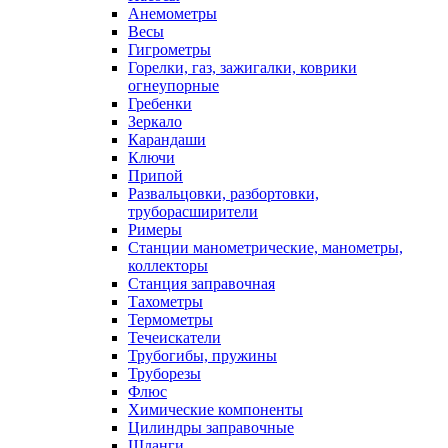
Анемометры
Весы
Гигрометры
Горелки, газ, зажигалки, коврики
огнеупорные
Гребенки
Зеркало
Карандаши
Ключи
Припой
Развальцовки, разбортовки,
труборасширители
Римеры
Станции манометрические, манометры,
коллекторы
Станция заправочная
Тахометры
Термометры
Течеискатели
Трубогибы, пружины
Труборезы
Флюс
Химические компоненты
Цилиндры заправочные
Шланги