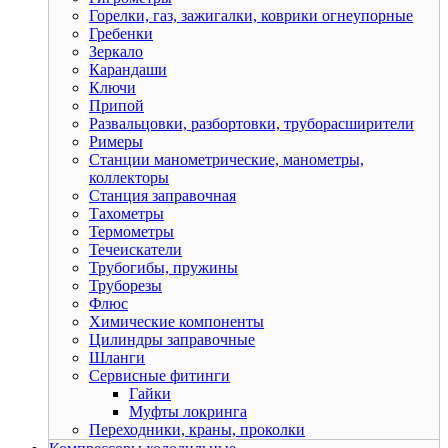
Горелки, газ, зажигалки, коврики огнеупорные
Гребенки
Зеркало
Карандаши
Ключи
Припой
Развальцовки, разбортовки, труборасширители
Римеры
Станции манометрические, манометры,
коллекторы
Станция заправочная
Тахометры
Термометры
Течеискатели
Трубогибы, пружины
Труборезы
Флюс
Химические компоненты
Цилиндры заправочные
Шланги
Сервисные фитинги
Гайки
Муфты локринга
Переходники, краны, проколки