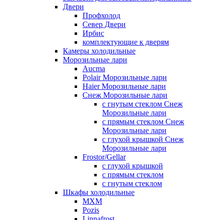
Двери
Профхолод
Север Двери
Ирбис
комплектующие к дверям
Камеры холодильные
Морозильные лари
Aucma
Polair Морозильные лари
Haier Морозильные лари
Снеж Морозильные лари
с гнутым стеклом Снеж
Морозильные лари
с прямым стеклом Снеж
Морозильные лари
с глухой крышкой Снеж
Морозильные лари
Frostor/Gellar
с глухой крышкой
с прямым стеклом
с гнутым стеклом
Шкафы холодильные
МХМ
Pozis
Linnafrost