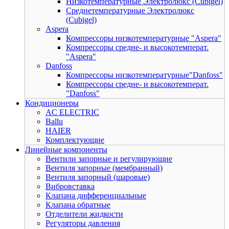
Низкотемпературные Электролюкс (Cubigel)
Среднетемпературные Электролюкс
(Cubigel)
Aspera
Компрессоры низкотемпературные "Aspera"
Компрессоры средне- и высокотемперат.
"Aspera"
Danfoss
Компрессоры низкотемпературные"Danfoss"
Компрессоры средне- и высокотемперат.
"Danfoss"
Кондиционеры
AC ELECTRIC
Ballu
HAIER
Комплектующие
Линейные компоненты
Вентили запорные и регулирующие
Вентиля запорные (мембранный)
Вентиля запорный (шаровые)
Вибровставка
Клапана дифференциальные
Клапана обратные
Отделители жидкости
Регуляторы давления