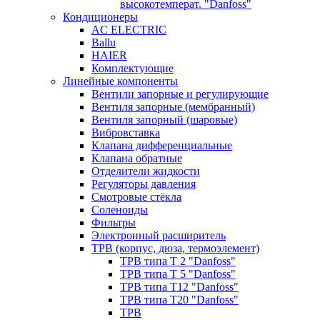
высокотемперат. "Danfoss"
Кондиционеры
AC ELECTRIC
Ballu
HAIER
Комплектующие
Линейные компоненты
Вентили запорные и регулирующие
Вентиля запорные (мембранный)
Вентиля запорный (шаровые)
Вибровставка
Клапана дифференциальные
Клапана обратные
Отделители жидкости
Регуляторы давления
Смотровые стёкла
Соленоиды
Фильтры
Электронный расширитель
ТРВ (корпус, дюза, термоэлемент)
ТРВ типа Т 2 "Danfoss"
ТРВ типа Т 5 "Danfoss"
ТРВ типа Т12 "Danfoss"
ТРВ типа Т20 "Danfoss"
ТРВ