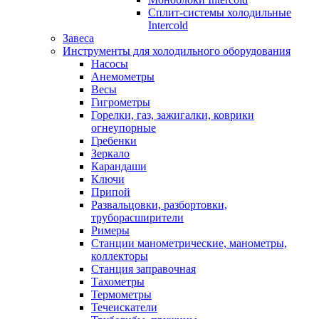
Сплит-системы холодильные
Intercold
Завеса
Инструменты для холодильного оборудования
Насосы
Анемометры
Весы
Гигрометры
Горелки, газ, зажигалки, коврики
огнеупорные
Гребенки
Зеркало
Карандаши
Ключи
Припой
Развальцовки, разбортовки,
труборасширители
Римеры
Станции манометрические, манометры,
коллекторы
Станция заправочная
Тахометры
Термометры
Течеискатели