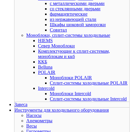
с металлическими дверьми
со стеклянными дверьми
фармацевтические
из нержавеющей стали
Шкафы шоковой заморозки
Совитал
Моноблоки, сплит-системы холодильные
HIEMS
Север Моноблоки
Комплектующие к сплит-системам,
моноблокам и ккб
ККБ
Belluna
POLAIR
Моноблоки POLAIR
Сплит-системы холодильные POLAIR
Intercold
Моноблоки Intercold
Сплит-системы холодильные Intercold
Завеса
Инструменты для холодильного оборудования
Насосы
Анемометры
Весы
Гигрометры