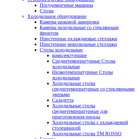
Посудомоечные машины
Столы
Xолодильное оборудование
Камеры шоковой заморозки
Камеры холодильные со стеклянным
фронтом
Пристенные охлаждаемые стеллажи
Пристенные морозильные стеллажи
Столы холодильные
комплектующие
Среднетемпературные Столы
холодильные
Низкотемпературные Столы
холодильные
Холодильные столы
среднетемпературные со стеклянными
дверьми
Саладетта
Холодильные столы
среднетемпературные для
приготовления пиццы
Холодильные столы с охлаждаемой
столешницей
Холодильные столы ТМ ROSSO