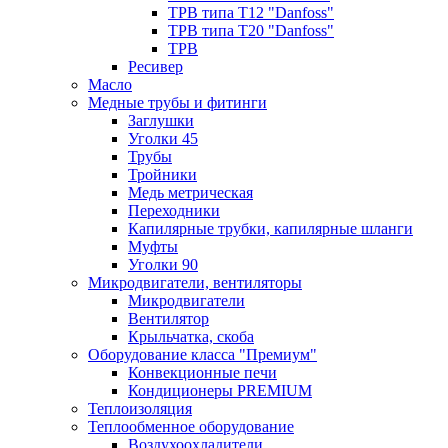
ТРВ типа Т12 "Danfoss"
ТРВ типа Т20 "Danfoss"
ТРВ
Ресивер
Масло
Медные трубы и фитинги
Заглушки
Уголки 45
Трубы
Тройники
Медь метрическая
Переходники
Капилярные трубки, капилярные шланги
Муфты
Уголки 90
Микродвигатели, вентиляторы
Микродвигатели
Вентилятор
Крыльчатка, скоба
Оборудование класса "Премиум"
Конвекционные печи
Кондиционеры PREMIUM
Теплоизоляция
Теплообменное оборудование
Воздухоохладители