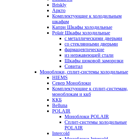
Briskly
Аркто
Комплектующие к холодильным
шкафам
Капри Шкафы холодильные
Polair Шкафы холодильные
с металлическими дверьми
со стеклянными дверьми
фармацевтические
из нержавеющей стали
Шкафы шоковой заморозки
Совитал
Моноблоки, сплит-системы холодильные
HIEMS
Север Моноблоки
Комплектующие к сплит-системам,
моноблокам и ккб
ККБ
Belluna
POLAIR
Моноблоки POLAIR
Сплит-системы холодильные
POLAIR
Intercold
Моноблоки Intercold