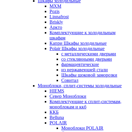
Шкафы холодильные
МХМ
Pozis
Linnafrost
Briskly
Аркто
Комплектующие к холодильным
шкафам
Капри Шкафы холодильные
Polair Шкафы холодильные
с металлическими дверьми
со стеклянными дверьми
фармацевтические
из нержавеющей стали
Шкафы шоковой заморозки
Совитал
Моноблоки, сплит-системы холодильные
HIEMS
Север Моноблоки
Комплектующие к сплит-системам,
моноблокам и ккб
ККБ
Belluna
POLAIR
Моноблоки POLAIR