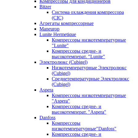
Компрессоры для кондиционеров
Bitzer
Система охлаждения компрессора
(CIC)
Агрегаты компрессорные
Maneurop
Lunite Hermetique
Компрессоры низкотемпературные
"Lunite"
Компрессоры средне- и
высокотемперат. "Lunite"
Электролюкс (Cubigel)
Низкотемпературные Электролюкс
(Cubigel)
Среднетемпературные Электролюкс
(Cubigel)
Aspera
Компрессоры низкотемпературные
"Aspera"
Компрессоры средне- и
высокотемперат. "Aspera"
Danfoss
Компрессоры
низкотемпературные"Danfoss"
Компрессоры средне- и