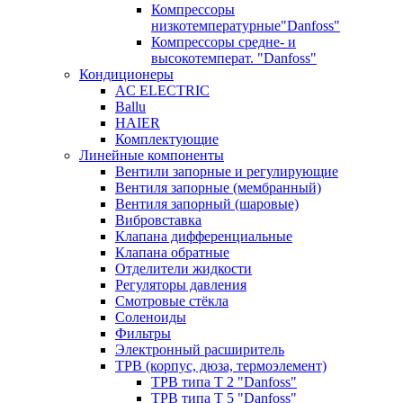
Компрессоры
низкотемпературные"Danfoss"
Компрессоры средне- и
высокотемперат. "Danfoss"
Кондиционеры
AC ELECTRIC
Ballu
HAIER
Комплектующие
Линейные компоненты
Вентили запорные и регулирующие
Вентиля запорные (мембранный)
Вентиля запорный (шаровые)
Вибровставка
Клапана дифференциальные
Клапана обратные
Отделители жидкости
Регуляторы давления
Смотровые стёкла
Соленоиды
Фильтры
Электронный расширитель
ТРВ (корпус, дюза, термоэлемент)
ТРВ типа Т 2 "Danfoss"
ТРВ типа Т 5 "Danfoss"