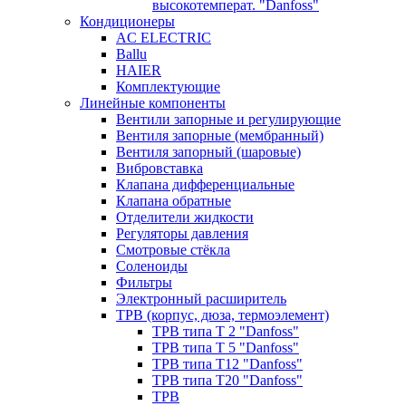
высокотемперат. "Danfoss"
Кондиционеры
AC ELECTRIC
Ballu
HAIER
Комплектующие
Линейные компоненты
Вентили запорные и регулирующие
Вентиля запорные (мембранный)
Вентиля запорный (шаровые)
Вибровставка
Клапана дифференциальные
Клапана обратные
Отделители жидкости
Регуляторы давления
Смотровые стёкла
Соленоиды
Фильтры
Электронный расширитель
ТРВ (корпус, дюза, термоэлемент)
ТРВ типа Т 2 "Danfoss"
ТРВ типа Т 5 "Danfoss"
ТРВ типа Т12 "Danfoss"
ТРВ типа Т20 "Danfoss"
ТРВ