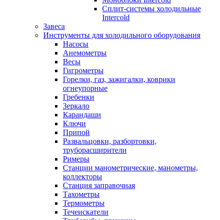
Сплит-системы холодильные
Intercold
Завеса
Инструменты для холодильного оборудования
Насосы
Анемометры
Весы
Гигрометры
Горелки, газ, зажигалки, коврики
огнеупорные
Гребенки
Зеркало
Карандаши
Ключи
Припой
Развальцовки, разбортовки,
труборасширители
Римеры
Станции манометрические, манометры,
коллекторы
Станция заправочная
Тахометры
Термометры
Течеискатели