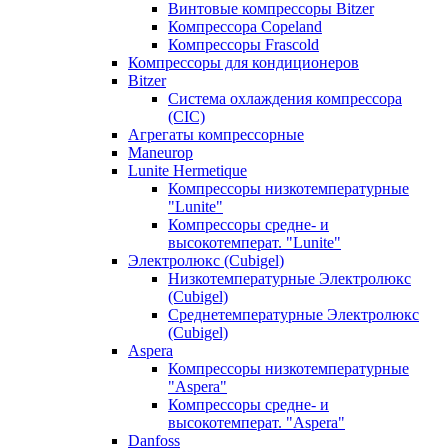
Винтовые компрессоры Bitzer
Компрессора Copeland
Компрессоры Frascold
Компрессоры для кондиционеров
Bitzer
Система охлаждения компрессора
(CIC)
Агрегаты компрессорные
Maneurop
Lunite Hermetique
Компрессоры низкотемпературные
"Lunite"
Компрессоры средне- и
высокотемперат. "Lunite"
Электролюкс (Cubigel)
Низкотемпературные Электролюкс
(Cubigel)
Среднетемпературные Электролюкс
(Cubigel)
Aspera
Компрессоры низкотемпературные
"Aspera"
Компрессоры средне- и
высокотемперат. "Aspera"
Danfoss