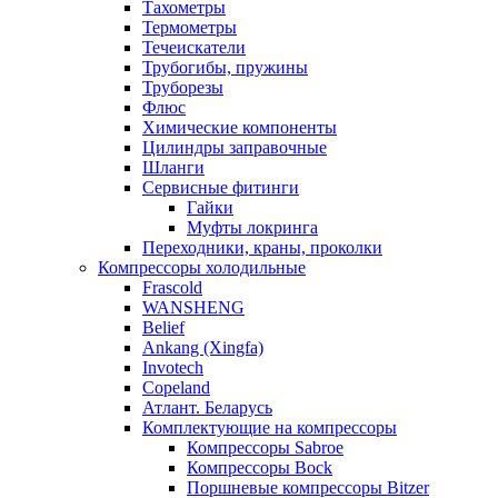
Тахометры
Термометры
Течеискатели
Трубогибы, пружины
Труборезы
Флюс
Химические компоненты
Цилиндры заправочные
Шланги
Сервисные фитинги
Гайки
Муфты локринга
Переходники, краны, проколки
Компрессоры холодильные
Frascold
WANSHENG
Belief
Ankang (Xingfa)
Invotech
Copeland
Атлант. Беларусь
Комплектующие на компрессоры
Компрессоры Sabroe
Компрессоры Bock
Поршневые компрессоры Bitzer