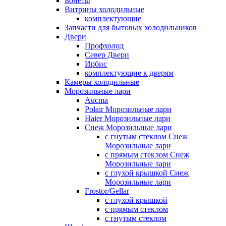
Бонеты
Витрины холодильные
комплектующие
Запчасти для бытовых холодильников
Двери
Профхолод
Север Двери
Ирбис
комплектующие к дверям
Камеры холодильные
Морозильные лари
Aucma
Polair Морозильные лари
Haier Морозильные лари
Снеж Морозильные лари
с гнутым стеклом Снеж
Морозильные лари
с прямым стеклом Снеж
Морозильные лари
с глухой крышкой Снеж
Морозильные лари
Frostor/Gellar
с глухой крышкой
с прямым стеклом
с гнутым стеклом