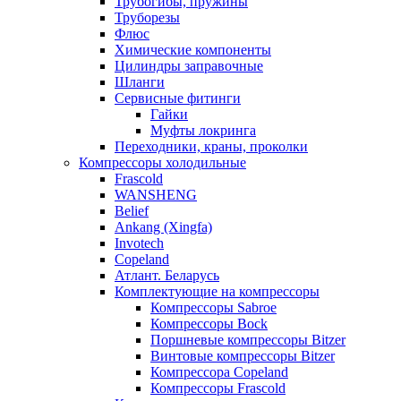
Трубогибы, пружины
Труборезы
Флюс
Химические компоненты
Цилиндры заправочные
Шланги
Сервисные фитинги
Гайки
Муфты локринга
Переходники, краны, проколки
Компрессоры холодильные
Frascold
WANSHENG
Belief
Ankang (Xingfa)
Invotech
Copeland
Атлант. Беларусь
Комплектующие на компрессоры
Компрессоры Sabroe
Компрессоры Bock
Поршневые компрессоры Bitzer
Винтовые компрессоры Bitzer
Компрессора Copeland
Компрессоры Frascold