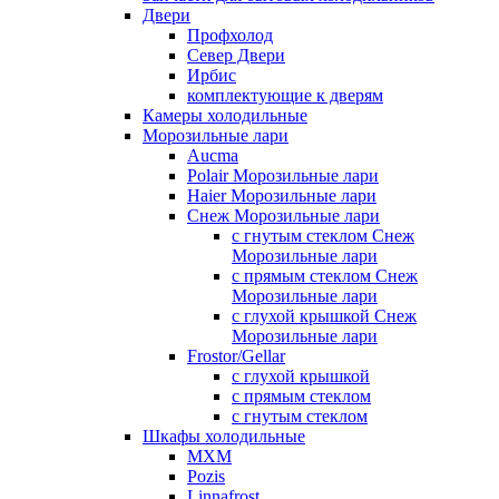
Двери
Профхолод
Север Двери
Ирбис
комплектующие к дверям
Камеры холодильные
Морозильные лари
Aucma
Polair Морозильные лари
Haier Морозильные лари
Снеж Морозильные лари
с гнутым стеклом Снеж
Морозильные лари
с прямым стеклом Снеж
Морозильные лари
с глухой крышкой Снеж
Морозильные лари
Frostor/Gellar
с глухой крышкой
с прямым стеклом
с гнутым стеклом
Шкафы холодильные
МХМ
Pozis
Linnafrost