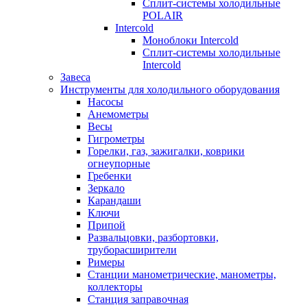
Сплит-системы холодильные
POLAIR
Intercold
Моноблоки Intercold
Сплит-системы холодильные
Intercold
Завеса
Инструменты для холодильного оборудования
Насосы
Анемометры
Весы
Гигрометры
Горелки, газ, зажигалки, коврики
огнеупорные
Гребенки
Зеркало
Карандаши
Ключи
Припой
Развальцовки, разбортовки,
труборасширители
Римеры
Станции манометрические, манометры,
коллекторы
Станция заправочная