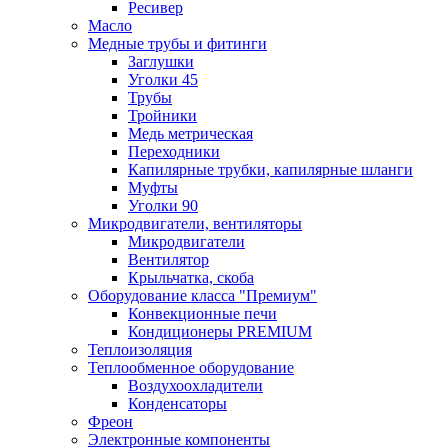
Ресивер
Масло
Медные трубы и фитинги
Заглушки
Уголки 45
Трубы
Тройники
Медь метрическая
Переходники
Капилярные трубки, капилярные шланги
Муфты
Уголки 90
Микродвигатели, вентиляторы
Микродвигатели
Вентилятор
Крыльчатка, скоба
Оборудование класса "Премиум"
Конвекционные печи
Кондиционеры PREMIUM
Теплоизоляция
Теплообменное оборудование
Воздухоохладители
Конденсаторы
Фреон
Электронные компоненты