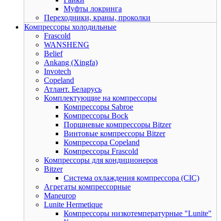
Муфты локринга
Переходники, краны, проколки
Компрессоры холодильные
Frascold
WANSHENG
Belief
Ankang (Xingfa)
Invotech
Copeland
Атлант. Беларусь
Комплектующие на компрессоры
Компрессоры Sabroe
Компрессоры Bock
Поршневые компрессоры Bitzer
Винтовые компрессоры Bitzer
Компрессора Copeland
Компрессоры Frascold
Компрессоры для кондиционеров
Bitzer
Система охлаждения компрессора (CIC)
Агрегаты компрессорные
Maneurop
Lunite Hermetique
Компрессоры низкотемпературные "Lunite"