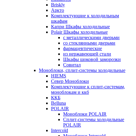
Briskly
Аркто
Комплектующие к холодильным
шкафам
Капри Шкафы холодильные
Polair Шкафы холодильные
с металлическими дверьми
со стеклянными дверьми
фармацевтические
из нержавеющей стали
Шкафы шоковой заморозки
Совитал
Моноблоки, сплит-системы холодильные
HIEMS
Север Моноблоки
Комплектующие к сплит-системам,
моноблокам и ккб
ККБ
Belluna
POLAIR
Моноблоки POLAIR
Сплит-системы холодильные
POLAIR
Intercold
Моноблоки Intercold