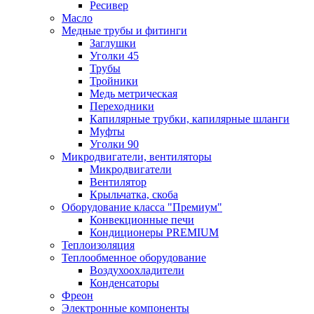
Ресивер
Масло
Медные трубы и фитинги
Заглушки
Уголки 45
Трубы
Тройники
Медь метрическая
Переходники
Капилярные трубки, капилярные шланги
Муфты
Уголки 90
Микродвигатели, вентиляторы
Микродвигатели
Вентилятор
Крыльчатка, скоба
Оборудование класса "Премиум"
Конвекционные печи
Кондиционеры PREMIUM
Теплоизоляция
Теплообменное оборудование
Воздухоохладители
Конденсаторы
Фреон
Электронные компоненты