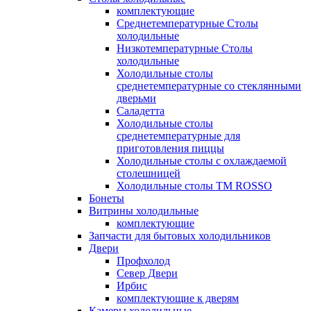
комплектующие
Среднетемпературные Столы
холодильные
Низкотемпературные Столы
холодильные
Холодильные столы
среднетемпературные со стеклянными
дверьми
Саладетта
Холодильные столы
среднетемпературные для
приготовления пиццы
Холодильные столы с охлаждаемой
столешницей
Холодильные столы ТМ ROSSO
Бонеты
Витрины холодильные
комплектующие
Запчасти для бытовых холодильников
Двери
Профхолод
Север Двери
Ирбис
комплектующие к дверям
Камеры холодильные