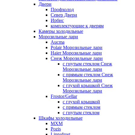
Двери
Профхолод
Север Двери
Ирбис
комплектующие к дверям
Камеры холодильные
Морозильные лари
Aucma
Polair Морозильные лари
Haier Морозильные лари
Снеж Морозильные лари
с гнутым стеклом Снеж
Морозильные лари
с прямым стеклом Снеж
Морозильные лари
с глухой крышкой Снеж
Морозильные лари
Frostor/Gellar
с глухой крышкой
с прямым стеклом
с гнутым стеклом
Шкафы холодильные
МХМ
Pozis
Linnafrost