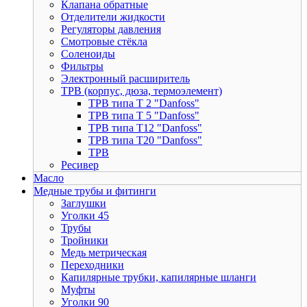
Клапана обратные
Отделители жидкости
Регуляторы давления
Смотровые стёкла
Соленоиды
Фильтры
Электронный расширитель
ТРВ (корпус, дюза, термоэлемент)
ТРВ типа Т 2 "Danfoss"
ТРВ типа Т 5 "Danfoss"
ТРВ типа Т12 "Danfoss"
ТРВ типа Т20 "Danfoss"
ТРВ
Ресивер
Масло
Медные трубы и фитинги
Заглушки
Уголки 45
Трубы
Тройники
Медь метрическая
Переходники
Капилярные трубки, капилярные шланги
Муфты
Уголки 90