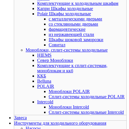
Комплектующие к холодильным шкафам
Капри Шкафы холодильные
Polair Шкафы холодильные
с металлическими дверьми
со стеклянными дверьми
фармацевтические
из нержавеющей стали
Шкафы шоковой заморозки
Совитал
Моноблоки, сплит-системы холодильные
HIEMS
Север Моноблоки
Комплектующие к сплит-системам,
моноблокам и ккб
ККБ
Belluna
POLAIR
Моноблоки POLAIR
Сплит-системы холодильные POLAIR
Intercold
Моноблоки Intercold
Сплит-системы холодильные Intercold
Завеса
Инструменты для холодильного оборудования
Насосы