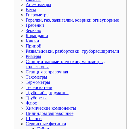
Анемометры
Весы
Гигрометры
Горелки, газ, зажигалки, коврики огнеупорные
Гребенки
Зеркало
Карандаши
Ключи
Припой
Развальцовки, разбортовки, труборасширители
Римеры
Станции манометрические, манометры,
коллекторы
Станция заправочная
Тахометры
Термометры
Течеискатели
Трубогибы, пружины
Труборезы
Флюс
Химические компоненты
Цилиндры заправочные
Шланги
Сервисные фитинги
Гайки