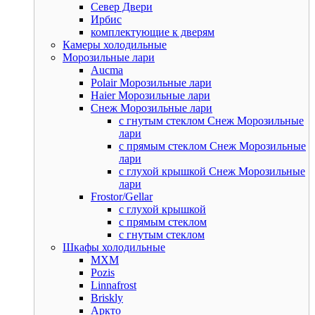
Север Двери
Ирбис
комплектующие к дверям
Камеры холодильные
Морозильные лари
Aucma
Polair Морозильные лари
Haier Морозильные лари
Снеж Морозильные лари
с гнутым стеклом Снеж Морозильные
лари
с прямым стеклом Снеж Морозильные
лари
с глухой крышкой Снеж Морозильные
лари
Frostor/Gellar
с глухой крышкой
с прямым стеклом
с гнутым стеклом
Шкафы холодильные
МХМ
Pozis
Linnafrost
Briskly
Аркто