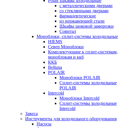
Polair Шкафы холодильные
с металлическими дверьми
со стеклянными дверьми
фармацевтические
из нержавеющей стали
Шкафы шоковой заморозки
Совитал
Моноблоки, сплит-системы холодильные
HIEMS
Север Моноблоки
Комплектующие к сплит-системам,
моноблокам и ккб
ККБ
Belluna
POLAIR
Моноблоки POLAIR
Сплит-системы холодильные
POLAIR
Intercold
Моноблоки Intercold
Сплит-системы холодильные
Intercold
Завеса
Инструменты для холодильного оборудования
Насосы