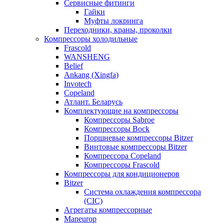
Сервисные фитинги
Гайки
Муфты локринга
Переходники, краны, проколки
Компрессоры холодильные
Frascold
WANSHENG
Belief
Ankang (Xingfa)
Invotech
Copeland
Атлант. Беларусь
Комплектующие на компрессоры
Компрессоры Sabroe
Компрессоры Bock
Поршневые компрессоры Bitzer
Винтовые компрессоры Bitzer
Компрессора Copeland
Компрессоры Frascold
Компрессоры для кондиционеров
Bitzer
Система охлаждения компрессора
(CIC)
Агрегаты компрессорные
Maneurop