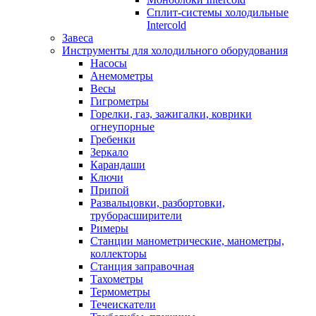
Сплит-системы холодильные
Intercold
Завеса
Инструменты для холодильного оборудования
Насосы
Анемометры
Весы
Гигрометры
Горелки, газ, зажигалки, коврики
огнеупорные
Гребенки
Зеркало
Карандаши
Ключи
Припой
Развальцовки, разбортовки,
труборасширители
Римеры
Станции манометрические, манометры,
коллекторы
Станция заправочная
Тахометры
Термометры
Течеискатели