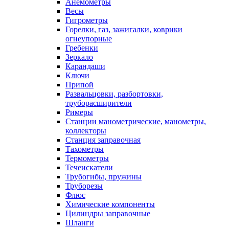
Анемометры
Весы
Гигрометры
Горелки, газ, зажигалки, коврики
огнеупорные
Гребенки
Зеркало
Карандаши
Ключи
Припой
Развальцовки, разбортовки,
труборасширители
Римеры
Станции манометрические, манометры,
коллекторы
Станция заправочная
Тахометры
Термометры
Течеискатели
Трубогибы, пружины
Труборезы
Флюс
Химические компоненты
Цилиндры заправочные
Шланги