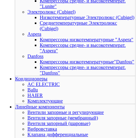
Компрессоры средне- и высокотемперат.
"Lunite"
Электролюкс (Cubigel)
Низкотемпературные Электролюкс (Cubigel)
Среднетемпературные Электролюкс
(Cubigel)
Aspera
Компрессоры низкотемпературные "Aspera"
Компрессоры средне- и высокотемперат.
"Aspera"
Danfoss
Компрессоры низкотемпературные"Danfoss"
Компрессоры средне- и высокотемперат.
"Danfoss"
Кондиционеры
AC ELECTRIC
Ballu
HAIER
Комплектующие
Линейные компоненты
Вентили запорные и регулирующие
Вентиля запорные (мембранный)
Вентиля запорный (шаровые)
Вибровставка
Клапана дифференциальные