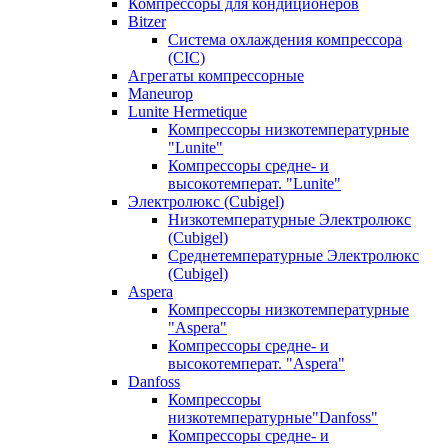
Компрессоры для кондиционеров
Bitzer
Система охлаждения компрессора
(CIC)
Агрегаты компрессорные
Maneurop
Lunite Hermetique
Компрессоры низкотемпературные
"Lunite"
Компрессоры средне- и
высокотемперат. "Lunite"
Электролюкс (Cubigel)
Низкотемпературные Электролюкс
(Cubigel)
Среднетемпературные Электролюкс
(Cubigel)
Aspera
Компрессоры низкотемпературные
"Aspera"
Компрессоры средне- и
высокотемперат. "Aspera"
Danfoss
Компрессоры
низкотемпературные"Danfoss"
Компрессоры средне- и