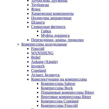
Трубогибы, пружины
Труборезы
Флюс
Химические компоненты
Цилиндры заправочные
Шланги
Сервисные фитинги
Гайки
Муфты локринга
Переходники, краны, проколки
Компрессоры холодильные
Frascold
WANSHENG
Belief
Ankang (Xingfa)
Invotech
Copeland
Атлант. Беларусь
Комплектующие на компрессоры
Компрессоры Sabroe
Компрессоры Bock
Поршневые компрессоры Bitzer
Винтовые компрессоры Bitzer
Компрессора Copeland
Компрессоры Frascold