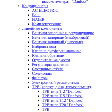
высокотемперат. "Danfoss"
Кондиционеры
AC ELECTRIC
Ballu
HAIER
Комплектующие
Линейные компоненты
Вентили запорные и регулирующие
Вентиля запорные (мембранный)
Вентиля запорный (шаровые)
Вибровставка
Клапана дифференциальные
Клапана обратные
Отделители жидкости
Регуляторы давления
Смотровые стёкла
Соленоиды
Фильтры
Электронный расширитель
ТРВ (корпус, дюза, термоэлемент)
ТРВ типа Т 2 "Danfoss"
ТРВ типа Т 5 "Danfoss"
ТРВ типа Т12 "Danfoss"
ТРВ типа Т20 "Danfoss"
ТРВ