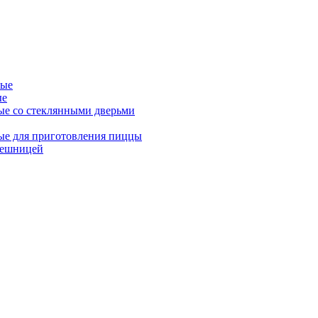
ные
ые
ые со стеклянными дверьми
ые для приготовления пиццы
лешницей