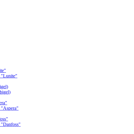
te"
"Lunite"
gel)
igel)
era"
 "Aspera"
oss"
 "Danfoss"