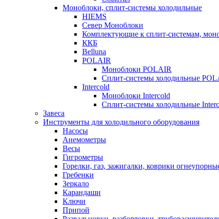
Моноблоки, сплит-системы холодильные
HIEMS
Север Моноблоки
Комплектующие к сплит-системам, моно
ККБ
Belluna
POLAIR
Моноблоки POLAIR
Сплит-системы холодильные POL
Intercold
Моноблоки Intercold
Сплит-системы холодильные Interc
Завеса
Инструменты для холодильного оборудования
Насосы
Анемометры
Весы
Гигрометры
Горелки, газ, зажигалки, коврики огнеупорны
Гребенки
Зеркало
Карандаши
Ключи
Припой
Развальцовки, разбортовки, труборасширител