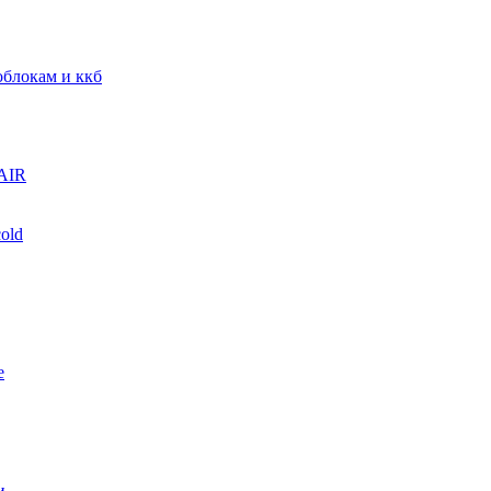
блокам и ккб
AIR
old
е
и