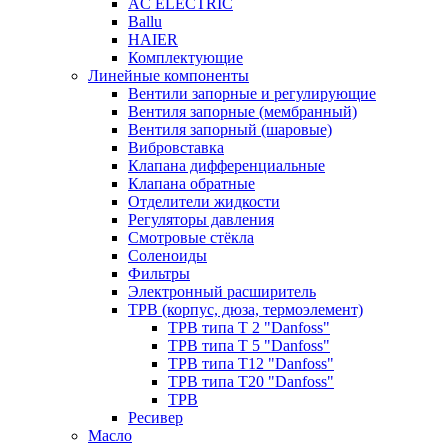
AC ELECTRIC
Ballu
HAIER
Комплектующие
Линейные компоненты
Вентили запорные и регулирующие
Вентиля запорные (мембранный)
Вентиля запорный (шаровые)
Вибровставка
Клапана дифференциальные
Клапана обратные
Отделители жидкости
Регуляторы давления
Смотровые стёкла
Соленоиды
Фильтры
Электронный расширитель
ТРВ (корпус, дюза, термоэлемент)
ТРВ типа Т 2 "Danfoss"
ТРВ типа Т 5 "Danfoss"
ТРВ типа Т12 "Danfoss"
ТРВ типа Т20 "Danfoss"
ТРВ
Ресивер
Масло