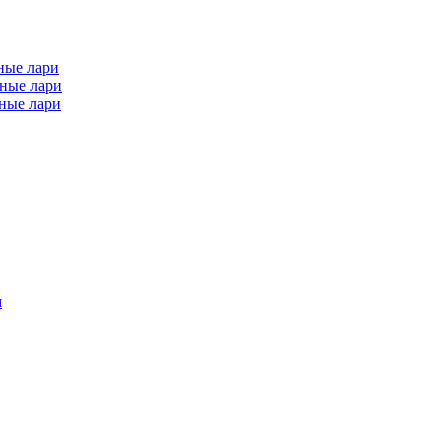
ные лари
ные лари
ные лари
м