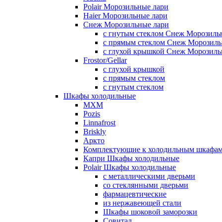
Polair Морозильные лари
Haier Морозильные лари
Снеж Морозильные лари
с гнутым стеклом Снеж Морозиль
с прямым стеклом Снеж Морозиль
с глухой крышкой Снеж Морозиль
Frostor/Gellar
с глухой крышкой
с прямым стеклом
с гнутым стеклом
Шкафы холодильные
МХМ
Pozis
Linnafrost
Briskly
Аркто
Комплектующие к холодильным шкафа
Капри Шкафы холодильные
Polair Шкафы холодильные
с металлическими дверьми
со стеклянными дверьми
фармацевтические
из нержавеющей стали
Шкафы шоковой заморозки
Совитал