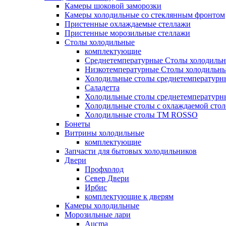
Камеры шоковой заморозки
Камеры холодильные со стеклянным фронтом
Пристенные охлаждаемые стеллажи
Пристенные морозильные стеллажи
Столы холодильные
комплектующие
Среднетемпературные Столы холодиль
Низкотемпературные Столы холодильн
Холодильные столы среднетемпературн
Саладетта
Холодильные столы среднетемпературн
Холодильные столы с охлаждаемой сто
Холодильные столы ТМ ROSSO
Бонеты
Витрины холодильные
комплектующие
Запчасти для бытовых холодильников
Двери
Профхолод
Север Двери
Ирбис
комплектующие к дверям
Камеры холодильные
Морозильные лари
Aucma