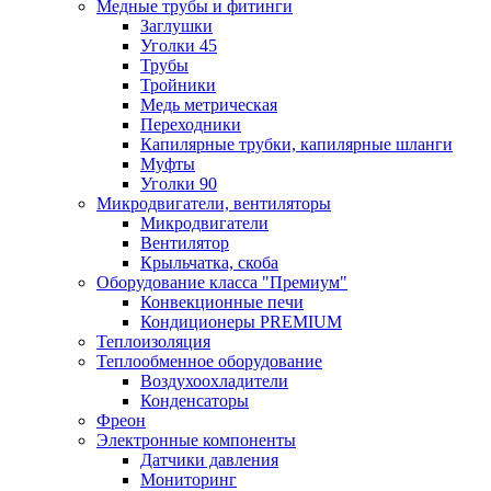
Медные трубы и фитинги
Заглушки
Уголки 45
Трубы
Тройники
Медь метрическая
Переходники
Капилярные трубки, капилярные шланги
Муфты
Уголки 90
Микродвигатели, вентиляторы
Микродвигатели
Вентилятор
Крыльчатка, скоба
Оборудование класса "Премиум"
Конвекционные печи
Кондиционеры PREMIUM
Теплоизоляция
Теплообменное оборудование
Воздухоохладители
Конденсаторы
Фреон
Электронные компоненты
Датчики давления
Мониторинг