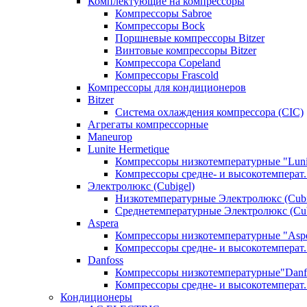
Комплектующие на компрессоры
Компрессоры Sabroe
Компрессоры Bock
Поршневые компрессоры Bitzer
Винтовые компрессоры Bitzer
Компрессора Copeland
Компрессоры Frascold
Компрессоры для кондиционеров
Bitzer
Система охлаждения компрессора (CIC)
Агрегаты компрессорные
Maneurop
Lunite Hermetique
Компрессоры низкотемпературные "Luni
Компрессоры средне- и высокотемперат. 
Электролюкс (Cubigel)
Низкотемпературные Электролюкс (Cubi
Среднетемпературные Электролюкс (Cub
Aspera
Компрессоры низкотемпературные "Asp
Компрессоры средне- и высокотемперат.
Danfoss
Компрессоры низкотемпературные"Danf
Компрессоры средне- и высокотемперат.
Кондиционеры