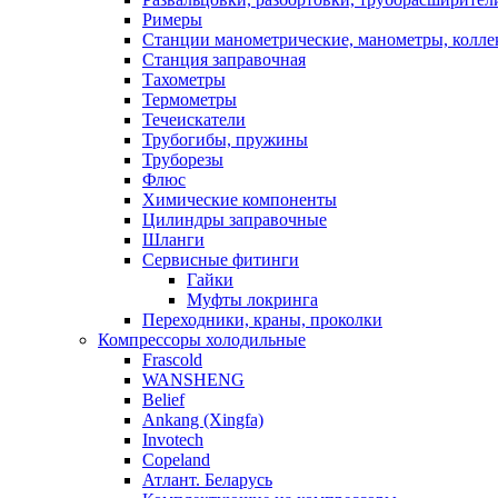
Римеры
Станции манометрические, манометры, колле
Станция заправочная
Тахометры
Термометры
Течеискатели
Трубогибы, пружины
Труборезы
Флюс
Химические компоненты
Цилиндры заправочные
Шланги
Сервисные фитинги
Гайки
Муфты локринга
Переходники, краны, проколки
Компрессоры холодильные
Frascold
WANSHENG
Belief
Ankang (Xingfa)
Invotech
Copeland
Атлант. Беларусь