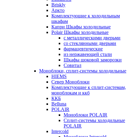
Briskly
Аркто
Комплектующие к холодильным
шкафам
Капри Шкафы холодильные
Polair Шкафы холодильные
с металлическими дверьми
со стеклянными дверьми
фармацевтические
из нержавеющей стали
Шкафы шоковой заморозки
Совитал
Моноблоки, сплит-системы холодильные
HIEMS
Север Моноблоки
Комплектующие к сплит-системам,
моноблокам и ккб
ККБ
Belluna
POLAIR
Моноблоки POLAIR
Сплит-системы холодильные
POLAIR
Intercold
Моноблоки Intercold