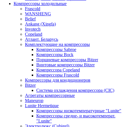
Компрессоры холодильные
Frascold
WANSHENG
Belief
Ankang (Xingfa)
Invotech
Copeland
Атлант. Беларусь
Комплектующие на компрессоры
Компрессоры Sabroe
Компрессоры Bock
Поршневые компрессоры Bitzer
Винтовые компрессоры Bitzer
Компрессора Copeland
Компрессоры Frascold
Компрессоры для кондиционеров
Bitzer
Система охлаждения компрессора (CIC)
Агрегаты компрессорные
Maneurop
Lunite Hermetique
Компрессоры низкотемпературные "Lunite"
Компрессоры средне- и высокотемперат.
"Lunite"
Электролюкс (Cubigel)