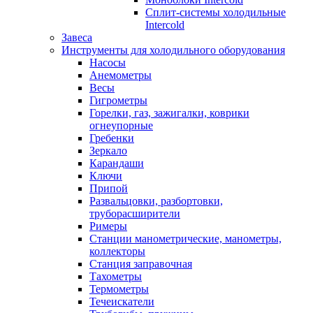
Сплит-системы холодильные
Intercold
Завеса
Инструменты для холодильного оборудования
Насосы
Анемометры
Весы
Гигрометры
Горелки, газ, зажигалки, коврики
огнеупорные
Гребенки
Зеркало
Карандаши
Ключи
Припой
Развальцовки, разбортовки,
труборасширители
Римеры
Станции манометрические, манометры,
коллекторы
Станция заправочная
Тахометры
Термометры
Течеискатели