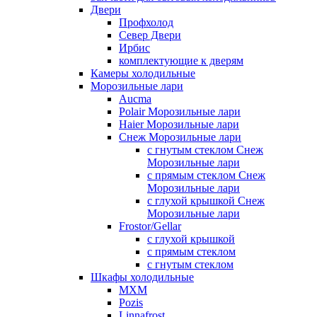
Двери
Профхолод
Север Двери
Ирбис
комплектующие к дверям
Камеры холодильные
Морозильные лари
Aucma
Polair Морозильные лари
Haier Морозильные лари
Снеж Морозильные лари
с гнутым стеклом Снеж
Морозильные лари
с прямым стеклом Снеж
Морозильные лари
с глухой крышкой Снеж
Морозильные лари
Frostor/Gellar
с глухой крышкой
с прямым стеклом
с гнутым стеклом
Шкафы холодильные
МХМ
Pozis
Linnafrost