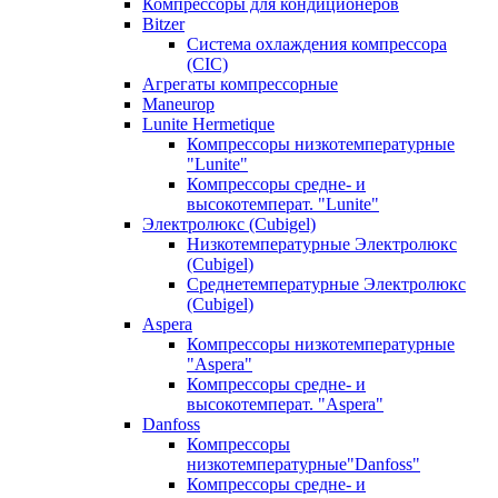
Компрессоры для кондиционеров
Bitzer
Система охлаждения компрессора
(CIC)
Агрегаты компрессорные
Maneurop
Lunite Hermetique
Компрессоры низкотемпературные
"Lunite"
Компрессоры средне- и
высокотемперат. "Lunite"
Электролюкс (Cubigel)
Низкотемпературные Электролюкс
(Cubigel)
Среднетемпературные Электролюкс
(Cubigel)
Aspera
Компрессоры низкотемпературные
"Aspera"
Компрессоры средне- и
высокотемперат. "Aspera"
Danfoss
Компрессоры
низкотемпературные"Danfoss"
Компрессоры средне- и