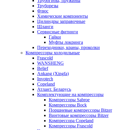
Трубогибы, пружины
Труборезы
Флюс
Химические компоненты
Цилиндры заправочные
Шланги
Сервисные фитинги
Гайки
Муфты локринга
Переходники, краны, проколки
Компрессоры холодильные
Frascold
WANSHENG
Belief
Ankang (Xingfa)
Invotech
Copeland
Атлант. Беларусь
Комплектующие на компрессоры
Компрессоры Sabroe
Компрессоры Bock
Поршневые компрессоры Bitzer
Винтовые компрессоры Bitzer
Компрессора Copeland
Компрессоры Frascold