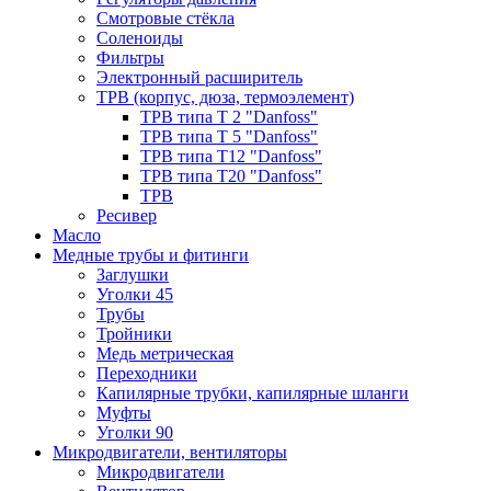
Смотровые стёкла
Соленоиды
Фильтры
Электронный расширитель
ТРВ (корпус, дюза, термоэлемент)
ТРВ типа Т 2 "Danfoss"
ТРВ типа Т 5 "Danfoss"
ТРВ типа Т12 "Danfoss"
ТРВ типа Т20 "Danfoss"
ТРВ
Ресивер
Масло
Медные трубы и фитинги
Заглушки
Уголки 45
Трубы
Тройники
Медь метрическая
Переходники
Капилярные трубки, капилярные шланги
Муфты
Уголки 90
Микродвигатели, вентиляторы
Микродвигатели