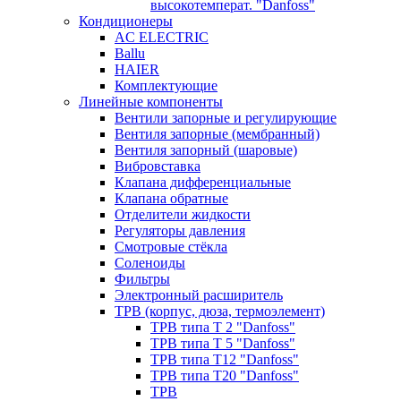
высокотемперат. "Danfoss"
Кондиционеры
AC ELECTRIC
Ballu
HAIER
Комплектующие
Линейные компоненты
Вентили запорные и регулирующие
Вентиля запорные (мембранный)
Вентиля запорный (шаровые)
Вибровставка
Клапана дифференциальные
Клапана обратные
Отделители жидкости
Регуляторы давления
Смотровые стёкла
Соленоиды
Фильтры
Электронный расширитель
ТРВ (корпус, дюза, термоэлемент)
ТРВ типа Т 2 "Danfoss"
ТРВ типа Т 5 "Danfoss"
ТРВ типа Т12 "Danfoss"
ТРВ типа Т20 "Danfoss"
ТРВ