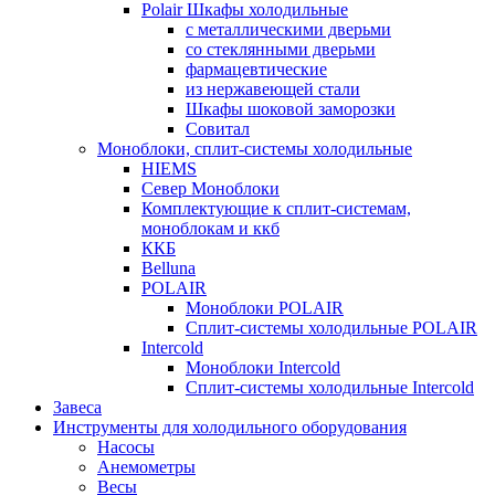
Polair Шкафы холодильные
с металлическими дверьми
со стеклянными дверьми
фармацевтические
из нержавеющей стали
Шкафы шоковой заморозки
Совитал
Моноблоки, сплит-системы холодильные
HIEMS
Север Моноблоки
Комплектующие к сплит-системам,
моноблокам и ккб
ККБ
Belluna
POLAIR
Моноблоки POLAIR
Сплит-системы холодильные POLAIR
Intercold
Моноблоки Intercold
Сплит-системы холодильные Intercold
Завеса
Инструменты для холодильного оборудования
Насосы
Анемометры
Весы