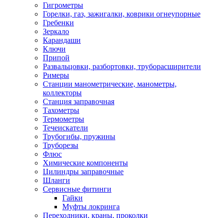
Гигрометры
Горелки, газ, зажигалки, коврики огнеупорные
Гребенки
Зеркало
Карандаши
Ключи
Припой
Развальцовки, разбортовки, труборасширители
Римеры
Станции манометрические, манометры,
коллекторы
Станция заправочная
Тахометры
Термометры
Течеискатели
Трубогибы, пружины
Труборезы
Флюс
Химические компоненты
Цилиндры заправочные
Шланги
Сервисные фитинги
Гайки
Муфты локринга
Переходники, краны, проколки