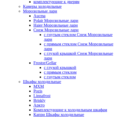
комплектующие к дверям
Камеры холодильные
Морозильные лари
Aucma
Polair Морозильные лари
Haier Морозильные лари
Снеж Морозильные лари
с гнутым стеклом Снеж Морозильные
лари
с прямым стеклом Снеж Морозильные
лари
с глухой крышкой Снеж Морозильные
лари
Frostor/Gellar
с глухой крышкой
с прямым стеклом
с гнутым стеклом
Шкафы холодильные
МХМ
Pozis
Linnafrost
Briskly
Аркто
Комплектующие к холодильным шкафам
Капри Шкафы холодильные