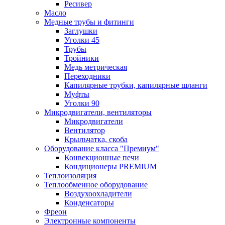
Ресивер
Масло
Медные трубы и фитинги
Заглушки
Уголки 45
Трубы
Тройники
Медь метрическая
Переходники
Капилярные трубки, капилярные шланги
Муфты
Уголки 90
Микродвигатели, вентиляторы
Микродвигатели
Вентилятор
Крыльчатка, скоба
Оборудование класса "Премиум"
Конвекционные печи
Кондиционеры PREMIUM
Теплоизоляция
Теплообменное оборудование
Воздухоохладители
Конденсаторы
Фреон
Электронные компоненты