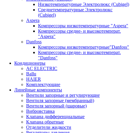
Низкотемпературные Электролюкс (Cubigel)
Среднетемпературные Электролюкс
(Cubigel)
Aspera
Компрессоры низкотемпературные "Aspera"
Компрессоры средне- и высокотемперат.
"Aspera"
Danfoss
Компрессоры низкотемпературные"Danfoss"
Компрессоры средне- и высокотемперат.
"Danfoss"
Кондиционеры
AC ELECTRIC
Ballu
HAIER
Комплектующие
Линейные компоненты
Вентили запорные и регулирующие
Вентиля запорные (мембранный)
Вентиля запорный (шаровые)
Вибровставка
Клапана дифференциальные
Клапана обратные
Отделители жидкости
Регуляторы давления