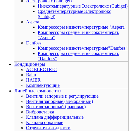
Электролюкс (Cubigel)
Низкотемпературные Электролюкс (Cubigel)
Среднетемпературные Электролюкс
(Cubigel)
Aspera
Компрессоры низкотемпературные "Aspera"
Компрессоры средне- и высокотемперат.
"Aspera"
Danfoss
Компрессоры низкотемпературные"Danfoss"
Компрессоры средне- и высокотемперат.
"Danfoss"
Кондиционеры
AC ELECTRIC
Ballu
HAIER
Комплектующие
Линейные компоненты
Вентили запорные и регулирующие
Вентиля запорные (мембранный)
Вентиля запорный (шаровые)
Вибровставка
Клапана дифференциальные
Клапана обратные
Отделители жидкости