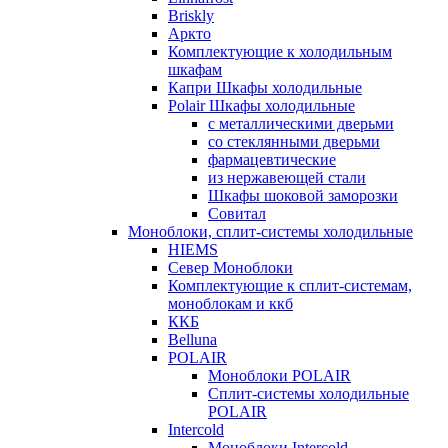
Briskly
Аркто
Комплектующие к холодильным
шкафам
Капри Шкафы холодильные
Polair Шкафы холодильные
с металлическими дверьми
со стеклянными дверьми
фармацевтические
из нержавеющей стали
Шкафы шоковой заморозки
Совитал
Моноблоки, сплит-системы холодильные
HIEMS
Север Моноблоки
Комплектующие к сплит-системам,
моноблокам и ккб
ККБ
Belluna
POLAIR
Моноблоки POLAIR
Сплит-системы холодильные
POLAIR
Intercold
Моноблоки Intercold