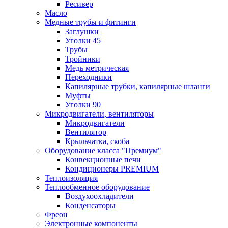
Ресивер
Масло
Медные трубы и фитинги
Заглушки
Уголки 45
Трубы
Тройники
Медь метрическая
Переходники
Капилярные трубки, капилярные шланги
Муфты
Уголки 90
Микродвигатели, вентиляторы
Микродвигатели
Вентилятор
Крыльчатка, скоба
Оборудование класса "Премиум"
Конвекционные печи
Кондиционеры PREMIUM
Теплоизоляция
Теплообменное оборудование
Воздухоохладители
Конденсаторы
Фреон
Электронные компоненты