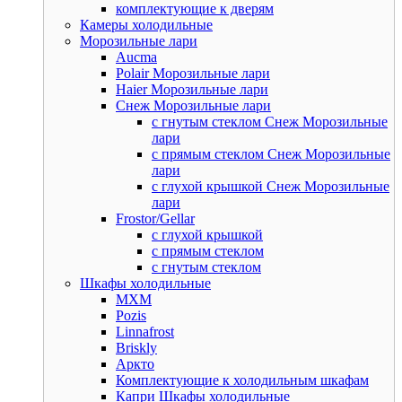
комплектующие к дверям
Камеры холодильные
Морозильные лари
Aucma
Polair Морозильные лари
Haier Морозильные лари
Снеж Морозильные лари
с гнутым стеклом Снеж Морозильные
лари
с прямым стеклом Снеж Морозильные
лари
с глухой крышкой Снеж Морозильные
лари
Frostor/Gellar
с глухой крышкой
с прямым стеклом
с гнутым стеклом
Шкафы холодильные
МХМ
Pozis
Linnafrost
Briskly
Аркто
Комплектующие к холодильным шкафам
Капри Шкафы холодильные