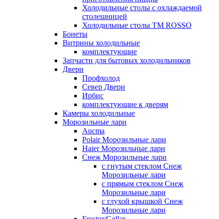
Холодильные столы с охлаждаемой
столешницей
Холодильные столы ТМ ROSSO
Бонеты
Витрины холодильные
комплектующие
Запчасти для бытовых холодильников
Двери
Профхолод
Север Двери
Ирбис
комплектующие к дверям
Камеры холодильные
Морозильные лари
Aucma
Polair Морозильные лари
Haier Морозильные лари
Снеж Морозильные лари
с гнутым стеклом Снеж
Морозильные лари
с прямым стеклом Снеж
Морозильные лари
с глухой крышкой Снеж
Морозильные лари
Frostor/Gellar