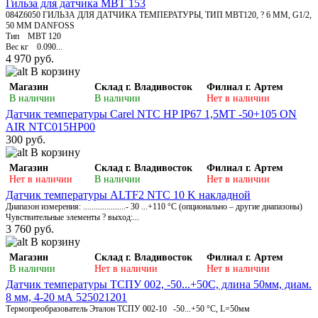
Гильза для датчика MBT 153
084Z6050 ГИЛЬЗА ДЛЯ ДАТЧИКА ТЕМПЕРАТУРЫ, ТИП MBT120, ? 6 ММ, G1/2,
50 ММ DANFOSS
Тип MBT 120
Вес кг 0.090...
4 970 руб.
В корзину
Магазин
Склад г. Владивосток
Филиал г. Артем
В наличии
В наличии
Нет в наличии
Датчик температуры Carel NTC HP IP67 1,5MT -50+105 ON
AIR NTC015HP00
300 руб.
В корзину
Магазин
Склад г. Владивосток
Филиал г. Артем
Нет в наличии
В наличии
Нет в наличии
Датчик температуры ALTF2 NTC 10 K накладной
Диапазон измерения: ....................- 30 ...+110 °C (опционально – другие диапазоны)
Чувствительные элементы ? выход:...
3 760 руб.
В корзину
Магазин
Склад г. Владивосток
Филиал г. Артем
В наличии
Нет в наличии
Нет в наличии
Датчик температуры ТСПУ 002, -50...+50С, длина 50мм, диам.
8 мм, 4-20 мА 525021201
Термопреобразователь Эталон ТСПУ 002-10 -50...+50 °C, L=50мм