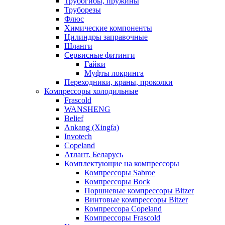
Трубогибы, пружины
Труборезы
Флюс
Химические компоненты
Цилиндры заправочные
Шланги
Сервисные фитинги
Гайки
Муфты локринга
Переходники, краны, проколки
Компрессоры холодильные
Frascold
WANSHENG
Belief
Ankang (Xingfa)
Invotech
Copeland
Атлант. Беларусь
Комплектующие на компрессоры
Компрессоры Sabroe
Компрессоры Bock
Поршневые компрессоры Bitzer
Винтовые компрессоры Bitzer
Компрессора Copeland
Компрессоры Frascold