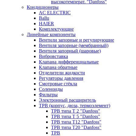
высокотемперат. "Danfoss"
Кондиционеры
AC ELECTRIC
Ballu
HAIER
Комплектующие
Линейные компоненты
Вентили запорные и регулирующие
Вентиля запорные (мембранный)
Вентиля запорный (шаровые)
Вибровставка
Клапана дифференциальные
Клапана обратные
Отделители жидкости
Регуляторы давления
Смотровые стёкла
Соленоиды
Фильтры
Электронный расширитель
ТРВ (корпус, дюза, термоэлемент)
ТРВ типа Т 2 "Danfoss"
ТРВ типа Т 5 "Danfoss"
ТРВ типа Т12 "Danfoss"
ТРВ типа Т20 "Danfoss"
ТРВ