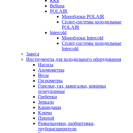
ККБ
Belluna
POLAIR
Моноблоки POLAIR
Сплит-системы холодильные
POLAIR
Intercold
Моноблоки Intercold
Сплит-системы холодильные
Intercold
Завеса
Инструменты для холодильного оборудования
Насосы
Анемометры
Весы
Гигрометры
Горелки, газ, зажигалки, коврики
огнеупорные
Гребенки
Зеркало
Карандаши
Ключи
Припой
Развальцовки, разбортовки,
труборасширители