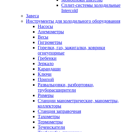
Сплит-системы холодильные
Intercold
Завеса
Инструменты для холодильного оборудования
Насосы
Анемометры
Весы
Гигрометры
Горелки, газ, зажигалки, коврики
огнеупорные
Гребенки
Зеркало
Карандаши
Ключи
Припой
Развальцовки, разбортовки,
труборасширители
Римеры
Станции манометрические, манометры,
коллекторы
Станция заправочная
Тахометры
Термометры
Течеискатели