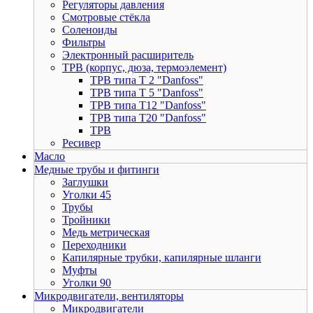
Регуляторы давления
Смотровые стёкла
Соленоиды
Фильтры
Электронный расширитель
ТРВ (корпус, дюза, термоэлемент)
ТРВ типа Т 2 "Danfoss"
ТРВ типа Т 5 "Danfoss"
ТРВ типа Т12 "Danfoss"
ТРВ типа Т20 "Danfoss"
ТРВ
Ресивер
Масло
Медные трубы и фитинги
Заглушки
Уголки 45
Трубы
Тройники
Медь метрическая
Переходники
Капилярные трубки, капилярные шланги
Муфты
Уголки 90
Микродвигатели, вентиляторы
Микродвигатели