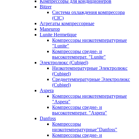
Компрессоры для кондиционеров
Bitzer
Система охлаждения компрессора
(CIC)
Агрегаты компрессорные
Maneurop
Lunite Hermetique
Компрессоры низкотемпературные
"Lunite"
Компрессоры средне- и
высокотемперат. "Lunite"
Электролюкс (Cubigel)
Низкотемпературные Электролюкс
(Cubigel)
Среднетемпературные Электролюкс
(Cubigel)
Aspera
Компрессоры низкотемпературные
"Aspera"
Компрессоры средне- и
высокотемперат. "Aspera"
Danfoss
Компрессоры
низкотемпературные"Danfoss"
Компрессоры средне- и