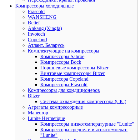
Компрессоры холодильные
Frascold
WANSHENG
Belief
Ankang (Xingfa)
Invotech
Copeland
Атлант. Беларусь
Комплектующие на компрессоры
Компрессоры Sabroe
Компрессоры Bock
Поршневые компрессоры Bitzer
Винтовые компрессоры Bitzer
Компрессора Copeland
Компрессоры Frascold
Компрессоры для кондиционеров
Bitzer
Система охлаждения компрессора (CIC)
Агрегаты компрессорные
Maneurop
Lunite Hermetique
Компрессоры низкотемпературные "Lunite"
Компрессоры средне- и высокотемперат.
"Lunite"