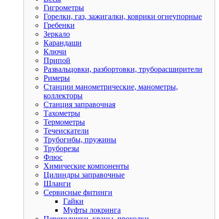
Гигрометры
Горелки, газ, зажигалки, коврики огнеупорные
Гребенки
Зеркало
Карандаши
Ключи
Припой
Развальцовки, разбортовки, труборасширители
Римеры
Станции манометрические, манометры,
коллекторы
Станция заправочная
Тахометры
Термометры
Течеискатели
Трубогибы, пружины
Труборезы
Флюс
Химические компоненты
Цилиндры заправочные
Шланги
Сервисные фитинги
Гайки
Муфты локринга
Переходники, краны, проколки