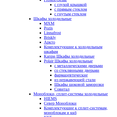
с глухой крышкой
с прямым стеклом
с гнутым стеклом
Шкафы холодильные
МХМ
Pozis
Linnafrost
Briskly
Аркто
Комплектующие к холодильным
шкафам
Капри Шкафы холодильные
Polair Шкафы холодильные
с металлическими дверьми
со стеклянными дверьми
фармацевтические
из нержавеющей стали
Шкафы шоковой заморозки
Совитал
Моноблоки, сплит-системы холодильные
HIEMS
Север Моноблоки
Комплектующие к сплит-системам,
моноблокам и ккб