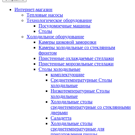
Интернет-магазин
Tепловые насосы
Tехнологическое оборудование
Посудомоечные машины
Столы
Xолодильное оборудование
Камеры шоковой заморозки
Камеры холодильные со стеклянным
фронтом
Пристенные охлаждаемые стеллажи
Пристенные морозильные стеллажи
Столы холодильные
комплектующие
Среднетемпературные Столы
холодильные
Низкотемпературные Столы
холодильные
Холодильные столы
среднетемпературные со стеклянными
дверьми
Саладетта
Холодильные столы
среднетемпературные для
приготовления пиццы