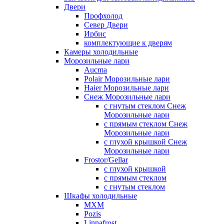
Двери
Профхолод
Север Двери
Ирбис
комплектующие к дверям
Камеры холодильные
Морозильные лари
Aucma
Polair Морозильные лари
Haier Морозильные лари
Снеж Морозильные лари
с гнутым стеклом Снеж
Морозильные лари
с прямым стеклом Снеж
Морозильные лари
с глухой крышкой Снеж
Морозильные лари
Frostor/Gellar
с глухой крышкой
с прямым стеклом
с гнутым стеклом
Шкафы холодильные
МХМ
Pozis
Linnafrost