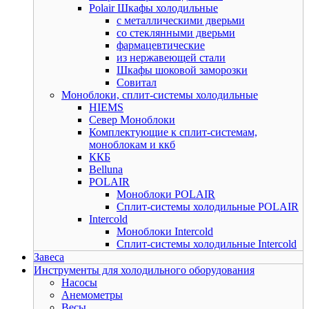
Polair Шкафы холодильные
с металлическими дверьми
со стеклянными дверьми
фармацевтические
из нержавеющей стали
Шкафы шоковой заморозки
Совитал
Моноблоки, сплит-системы холодильные
HIEMS
Север Моноблоки
Комплектующие к сплит-системам,
моноблокам и ккб
ККБ
Belluna
POLAIR
Моноблоки POLAIR
Сплит-системы холодильные POLAIR
Intercold
Моноблоки Intercold
Сплит-системы холодильные Intercold
Завеса
Инструменты для холодильного оборудования
Насосы
Анемометры
Весы