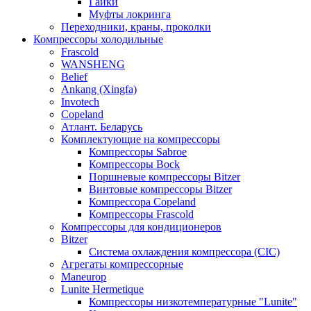
Гайки
Муфты локринга
Переходники, краны, проколки
Компрессоры холодильные
Frascold
WANSHENG
Belief
Ankang (Xingfa)
Invotech
Copeland
Атлант. Беларусь
Комплектующие на компрессоры
Компрессоры Sabroe
Компрессоры Bock
Поршневые компрессоры Bitzer
Винтовые компрессоры Bitzer
Компрессора Copeland
Компрессоры Frascold
Компрессоры для кондиционеров
Bitzer
Система охлаждения компрессора (CIC)
Агрегаты компрессорные
Maneurop
Lunite Hermetique
Компрессоры низкотемпературные "Lunite"