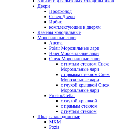
Запчасти для бытовых холодильников
Двери
Профхолод
Север Двери
Ирбис
комплектующие к дверям
Камеры холодильные
Морозильные лари
Aucma
Polair Морозильные лари
Haier Морозильные лари
Снеж Морозильные лари
с гнутым стеклом Снеж
Морозильные лари
с прямым стеклом Снеж
Морозильные лари
с глухой крышкой Снеж
Морозильные лари
Frostor/Gellar
с глухой крышкой
с прямым стеклом
с гнутым стеклом
Шкафы холодильные
МХМ
Pozis