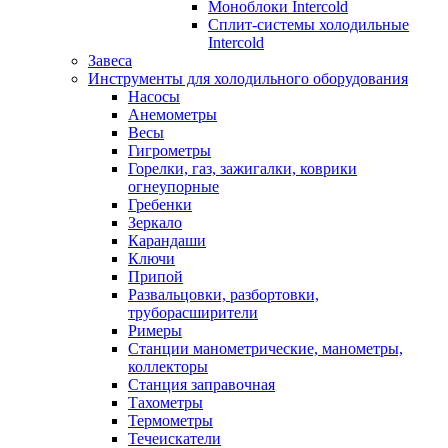
Моноблоки Intercold
Сплит-системы холодильные
Intercold
Завеса
Инструменты для холодильного оборудования
Насосы
Анемометры
Весы
Гигрометры
Горелки, газ, зажигалки, коврики
огнеупорные
Гребенки
Зеркало
Карандаши
Ключи
Припой
Развальцовки, разбортовки,
труборасширители
Римеры
Станции манометрические, манометры,
коллекторы
Станция заправочная
Тахометры
Термометры
Течеискатели