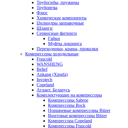
Трубогибы, пружины
Труборезы
Флюс
Химические компоненты
Цилиндры заправочные
Шланги
Сервисные фитинги
Гайки
Муфты локринга
Переходники, краны, проколки
Компрессоры холодильные
Frascold
WANSHENG
Belief
Ankang (Xingfa)
Invotech
Copeland
Атлант. Беларусь
Комплектующие на компрессоры
Компрессоры Sabroe
Компрессоры Bock
Поршневые компрессоры Bitzer
Винтовые компрессоры Bitzer
Компрессора Copeland
Компрессоры Frascold