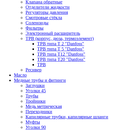
Клапана обратные
Отделители жидкости
Регуляторы давления
Смотровые стёкла
Соленоиды
Фильтры
Электронный расширитель
ТРВ (корпус, дюза, термоэлемент)
ТРВ типа Т 2 "Danfoss"
ТРВ типа Т 5 "Danfoss"
ТРВ типа Т12 "Danfoss"
ТРВ типа Т20 "Danfoss"
ТРВ
Ресивер
Масло
Медные трубы и фитинги
Заглушки
Уголки 45
Трубы
Тройники
Медь метрическая
Переходники
Капилярные трубки, капилярные шланги
Муфты
Уголки 90