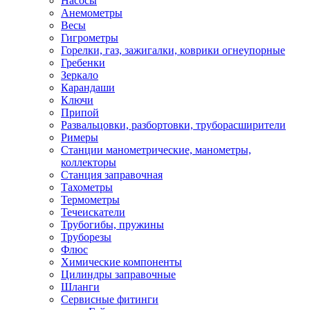
Насосы
Анемометры
Весы
Гигрометры
Горелки, газ, зажигалки, коврики огнеупорные
Гребенки
Зеркало
Карандаши
Ключи
Припой
Развальцовки, разбортовки, труборасширители
Римеры
Станции манометрические, манометры,
коллекторы
Станция заправочная
Тахометры
Термометры
Течеискатели
Трубогибы, пружины
Труборезы
Флюс
Химические компоненты
Цилиндры заправочные
Шланги
Сервисные фитинги