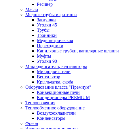
Ресивер
Масло
Медные трубы и фитинги
Заглушки
Уголки 45
Трубы
Тройники
Медь метрическая
Переходники
Капилярные трубки, капилярные шланги
Муфты
Уголки 90
Микродвигатели, вентиляторы
Микродвигатели
Вентилятор
Крыльчатка, скоба
Оборудование класса "Премиум"
Конвекционные печи
Кондиционеры PREMIUM
Теплоизоляция
Теплообменное оборудование
Воздухоохладители
Конденсаторы
Фреон
Электронные компоненты