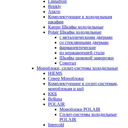
Linnafrost
Briskly
Аркто
Комплектующие к холодильным
шкафам
Капри Шкафы холодильные
Polair Шкафы холодильные
с металлическими дверьми
со стеклянными дверьми
фармацевтические
из нержавеющей стали
Шкафы шоковой заморозки
Совитал
Моноблоки, сплит-системы холодильные
HIEMS
Север Моноблоки
Комплектующие к сплит-системам,
моноблокам и ккб
ККБ
Belluna
POLAIR
Моноблоки POLAIR
Сплит-системы холодильные
POLAIR
Intercold