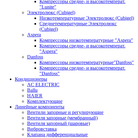
Компрессоры средне- и высокотемперат.
"Lunite"
Электролюкс (Cubigel)
Низкотемпературные Электролюкс (Cubigel)
Среднетемпературные Электролюкс
(Cubigel)
Aspera
Компрессоры низкотемпературные "Aspera"
Компрессоры средне- и высокотемперат.
"Aspera"
Danfoss
Компрессоры низкотемпературные"Danfoss"
Компрессоры средне- и высокотемперат.
"Danfoss"
Кондиционеры
AC ELECTRIC
Ballu
HAIER
Комплектующие
Линейные компоненты
Вентили запорные и регулирующие
Вентиля запорные (мембранный)
Вентиля запорный (шаровые)
Вибровставка
Клапана дифференциальные