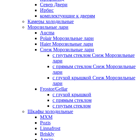
Север Двери
Ирбис
комплектующие к дверям
Камеры холодильные
Морозильные лари
Aucma
Polair Морозильные лари
Haier Морозильные лари
Снеж Морозильные лари
с гнутым стеклом Снеж Морозильные
лари
с прямым стеклом Снеж Морозильные
лари
с глухой крышкой Снеж Морозильные
лари
Frostor/Gellar
с глухой крышкой
с прямым стеклом
с гнутым стеклом
Шкафы холодильные
МХМ
Pozis
Linnafrost
Briskly
Аркто