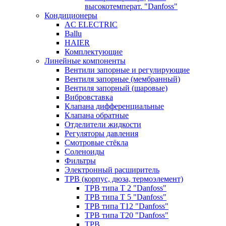
высокотемперат. "Danfoss"
Кондиционеры
AC ELECTRIC
Ballu
HAIER
Комплектующие
Линейные компоненты
Вентили запорные и регулирующие
Вентиля запорные (мембранный)
Вентиля запорный (шаровые)
Вибровставка
Клапана дифференциальные
Клапана обратные
Отделители жидкости
Регуляторы давления
Смотровые стёкла
Соленоиды
Фильтры
Электронный расширитель
ТРВ (корпус, дюза, термоэлемент)
ТРВ типа Т 2 "Danfoss"
ТРВ типа Т 5 "Danfoss"
ТРВ типа Т12 "Danfoss"
ТРВ типа Т20 "Danfoss"
ТРВ