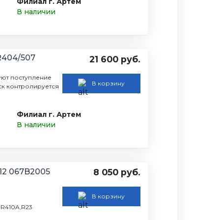
Филиал г. Артем
В наличии
R404/507
21 600 руб.
ют поступление
В корзину
ыск контролируется
Филиал г. Артем
В наличии
12 067B2005
8 050 руб.
В корзину
,R410A,R23