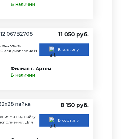
В наличии
Е12 067B2708
11 050 руб.
следующих
В корзину
 С для диапазона N
Филиал г. Артем
В наличии
22х28 пайка
8 150 руб.
нениями под пайку,
В корзину
исполнении. Для