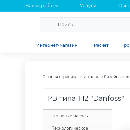
Наши работы
Услуги
О к
Интернет-магазин
Расчет
Про
Главная страница
Каталог
Линейные к
ТРВ типа Т12 "Danfoss"
Tепловые насосы
Tехнологическое