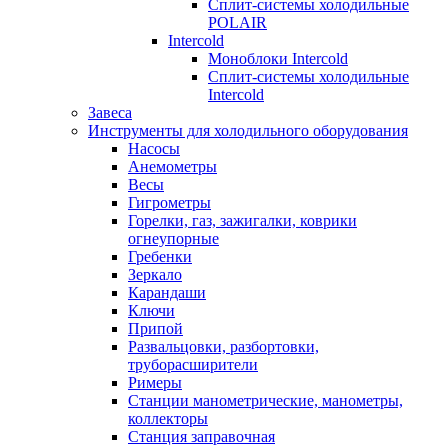
Сплит-системы холодильные
POLAIR
Intercold
Моноблоки Intercold
Сплит-системы холодильные
Intercold
Завеса
Инструменты для холодильного оборудования
Насосы
Анемометры
Весы
Гигрометры
Горелки, газ, зажигалки, коврики
огнеупорные
Гребенки
Зеркало
Карандаши
Ключи
Припой
Развальцовки, разбортовки,
труборасширители
Римеры
Станции манометрические, манометры,
коллекторы
Станция заправочная