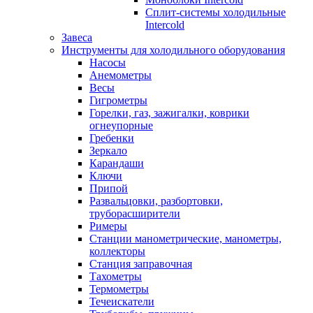
Сплит-системы холодильные
Intercold
Завеса
Инструменты для холодильного оборудования
Насосы
Анемометры
Весы
Гигрометры
Горелки, газ, зажигалки, коврики
огнеупорные
Гребенки
Зеркало
Карандаши
Ключи
Припой
Развальцовки, разбортовки,
труборасширители
Римеры
Станции манометрические, манометры,
коллекторы
Станция заправочная
Тахометры
Термометры
Течеискатели