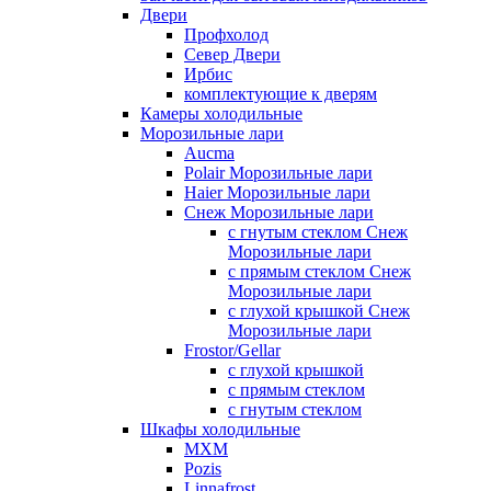
Двери
Профхолод
Север Двери
Ирбис
комплектующие к дверям
Камеры холодильные
Морозильные лари
Aucma
Polair Морозильные лари
Haier Морозильные лари
Снеж Морозильные лари
с гнутым стеклом Снеж
Морозильные лари
с прямым стеклом Снеж
Морозильные лари
с глухой крышкой Снеж
Морозильные лари
Frostor/Gellar
с глухой крышкой
с прямым стеклом
с гнутым стеклом
Шкафы холодильные
МХМ
Pozis
Linnafrost