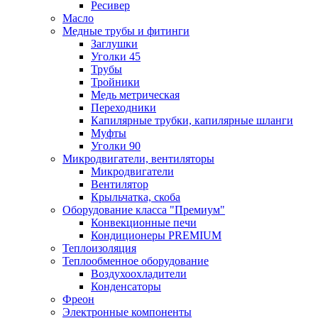
Ресивер
Масло
Медные трубы и фитинги
Заглушки
Уголки 45
Трубы
Тройники
Медь метрическая
Переходники
Капилярные трубки, капилярные шланги
Муфты
Уголки 90
Микродвигатели, вентиляторы
Микродвигатели
Вентилятор
Крыльчатка, скоба
Оборудование класса "Премиум"
Конвекционные печи
Кондиционеры PREMIUM
Теплоизоляция
Теплообменное оборудование
Воздухоохладители
Конденсаторы
Фреон
Электронные компоненты