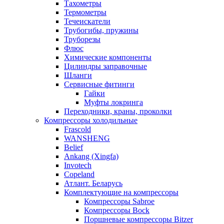
Тахометры
Термометры
Течеискатели
Трубогибы, пружины
Труборезы
Флюс
Химические компоненты
Цилиндры заправочные
Шланги
Сервисные фитинги
Гайки
Муфты локринга
Переходники, краны, проколки
Компрессоры холодильные
Frascold
WANSHENG
Belief
Ankang (Xingfa)
Invotech
Copeland
Атлант. Беларусь
Комплектующие на компрессоры
Компрессоры Sabroe
Компрессоры Bock
Поршневые компрессоры Bitzer