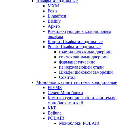
Шкафы холодильные
МХМ
Pozis
Linnafrost
Briskly
Аркто
Комплектующие к холодильным
шкафам
Капри Шкафы холодильные
Polair Шкафы холодильные
с металлическими дверьми
со стеклянными дверьми
фармацевтические
из нержавеющей стали
Шкафы шоковой заморозки
Совитал
Моноблоки, сплит-системы холодильные
HIEMS
Север Моноблоки
Комплектующие к сплит-системам,
моноблокам и ккб
ККБ
Belluna
POLAIR
Моноблоки POLAIR