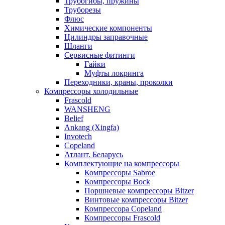
Трубогибы, пружины
Труборезы
Флюс
Химические компоненты
Цилиндры заправочные
Шланги
Сервисные фитинги
Гайки
Муфты локринга
Переходники, краны, проколки
Компрессоры холодильные
Frascold
WANSHENG
Belief
Ankang (Xingfa)
Invotech
Copeland
Атлант. Беларусь
Комплектующие на компрессоры
Компрессоры Sabroe
Компрессоры Bock
Поршневые компрессоры Bitzer
Винтовые компрессоры Bitzer
Компрессора Copeland
Компрессоры Frascold