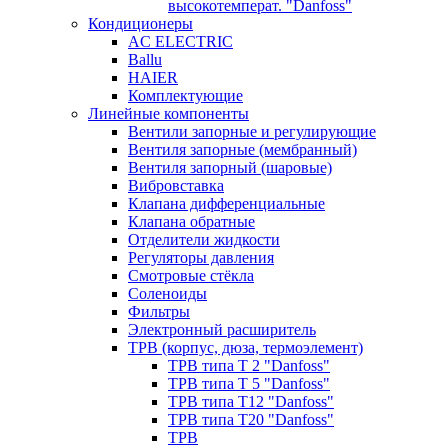
высокотемперат. "Danfoss"
Кондиционеры
AC ELECTRIC
Ballu
HAIER
Комплектующие
Линейные компоненты
Вентили запорные и регулирующие
Вентиля запорные (мембранный)
Вентиля запорный (шаровые)
Вибровставка
Клапана дифференциальные
Клапана обратные
Отделители жидкости
Регуляторы давления
Смотровые стёкла
Соленоиды
Фильтры
Электронный расширитель
ТРВ (корпус, дюза, термоэлемент)
ТРВ типа Т 2 "Danfoss"
ТРВ типа Т 5 "Danfoss"
ТРВ типа Т12 "Danfoss"
ТРВ типа Т20 "Danfoss"
ТРВ