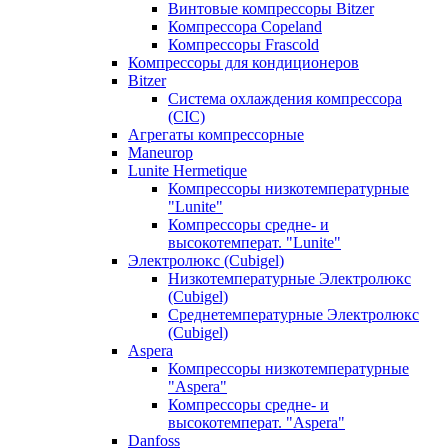
Винтовые компрессоры Bitzer
Компрессора Copeland
Компрессоры Frascold
Компрессоры для кондиционеров
Bitzer
Система охлаждения компрессора
(CIC)
Агрегаты компрессорные
Maneurop
Lunite Hermetique
Компрессоры низкотемпературные
"Lunite"
Компрессоры средне- и
высокотемперат. "Lunite"
Электролюкс (Cubigel)
Низкотемпературные Электролюкс
(Cubigel)
Среднетемпературные Электролюкс
(Cubigel)
Aspera
Компрессоры низкотемпературные
"Aspera"
Компрессоры средне- и
высокотемперат. "Aspera"
Danfoss