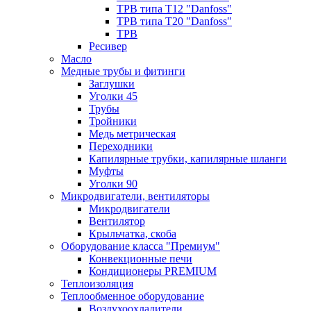
ТРВ типа Т12 "Danfoss"
ТРВ типа Т20 "Danfoss"
ТРВ
Ресивер
Масло
Медные трубы и фитинги
Заглушки
Уголки 45
Трубы
Тройники
Медь метрическая
Переходники
Капилярные трубки, капилярные шланги
Муфты
Уголки 90
Микродвигатели, вентиляторы
Микродвигатели
Вентилятор
Крыльчатка, скоба
Оборудование класса "Премиум"
Конвекционные печи
Кондиционеры PREMIUM
Теплоизоляция
Теплообменное оборудование
Воздухоохладители