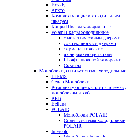
Briskly
Аркто
Комплектующие к холодильным
шкафам
Капри Шкафы холодильные
Polair Шкафы холодильные
с металлическими дверьми
со стеклянными дверьми
фармацевтические
из нержавеющей стали
Шкафы шоковой заморозки
Совитал
Моноблоки, сплит-системы холодильные
HIEMS
Север Моноблоки
Комплектующие к сплит-системам,
моноблокам и ккб
ККБ
Belluna
POLAIR
Моноблоки POLAIR
Сплит-системы холодильные
POLAIR
Intercold
Моноблоки Intercold