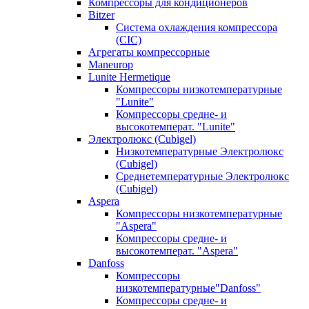
Компрессоры для кондиционеров
Bitzer
Система охлаждения компрессора
(CIC)
Агрегаты компрессорные
Maneurop
Lunite Hermetique
Компрессоры низкотемпературные
"Lunite"
Компрессоры средне- и
высокотемперат. "Lunite"
Электролюкс (Cubigel)
Низкотемпературные Электролюкс
(Cubigel)
Среднетемпературные Электролюкс
(Cubigel)
Aspera
Компрессоры низкотемпературные
"Aspera"
Компрессоры средне- и
высокотемперат. "Aspera"
Danfoss
Компрессоры
низкотемпературные"Danfoss"
Компрессоры средне- и