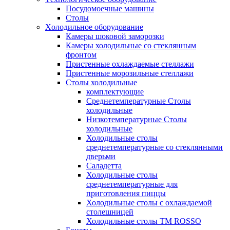
Посудомоечные машины
Столы
Xолодильное оборудование
Камеры шоковой заморозки
Камеры холодильные со стеклянным
фронтом
Пристенные охлаждаемые стеллажи
Пристенные морозильные стеллажи
Столы холодильные
комплектующие
Среднетемпературные Столы
холодильные
Низкотемпературные Столы
холодильные
Холодильные столы
среднетемпературные со стеклянными
дверьми
Саладетта
Холодильные столы
среднетемпературные для
приготовления пиццы
Холодильные столы с охлаждаемой
столешницей
Холодильные столы ТМ ROSSO