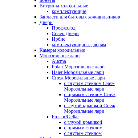
Бонеты
Витрины холодильные
комплектующие
Запчасти для бытовых холодильников
Двери
Профхолод
Север Двери
Ирбис
комплектующие к дверям
Камеры холодильные
Морозильные лари
Aucma
Polair Морозильные лари
Haier Морозильные лари
Снеж Морозильные лари
с гнутым стеклом Снеж
Морозильные лари
с прямым стеклом Снеж
Морозильные лари
с глухой крышкой Снеж
Морозильные лари
Frostor/Gellar
с глухой крышкой
с прямым стеклом
с гнутым стеклом