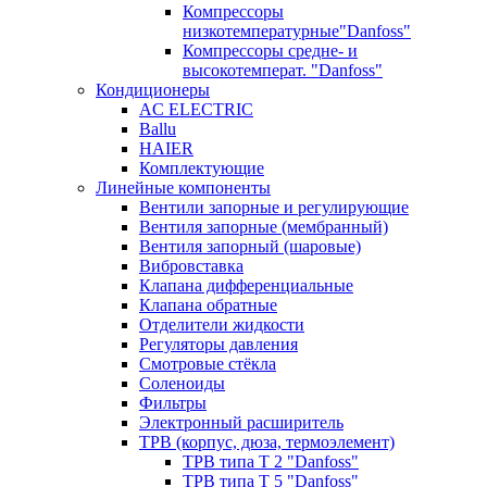
Компрессоры
низкотемпературные"Danfoss"
Компрессоры средне- и
высокотемперат. "Danfoss"
Кондиционеры
AC ELECTRIC
Ballu
HAIER
Комплектующие
Линейные компоненты
Вентили запорные и регулирующие
Вентиля запорные (мембранный)
Вентиля запорный (шаровые)
Вибровставка
Клапана дифференциальные
Клапана обратные
Отделители жидкости
Регуляторы давления
Смотровые стёкла
Соленоиды
Фильтры
Электронный расширитель
ТРВ (корпус, дюза, термоэлемент)
ТРВ типа Т 2 "Danfoss"
ТРВ типа Т 5 "Danfoss"