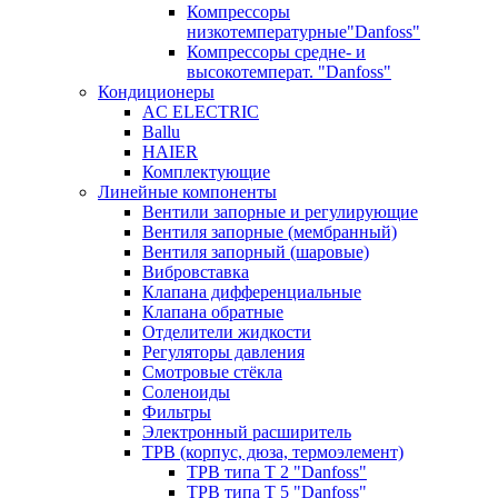
Компрессоры
низкотемпературные"Danfoss"
Компрессоры средне- и
высокотемперат. "Danfoss"
Кондиционеры
AC ELECTRIC
Ballu
HAIER
Комплектующие
Линейные компоненты
Вентили запорные и регулирующие
Вентиля запорные (мембранный)
Вентиля запорный (шаровые)
Вибровставка
Клапана дифференциальные
Клапана обратные
Отделители жидкости
Регуляторы давления
Смотровые стёкла
Соленоиды
Фильтры
Электронный расширитель
ТРВ (корпус, дюза, термоэлемент)
ТРВ типа Т 2 "Danfoss"
ТРВ типа Т 5 "Danfoss"