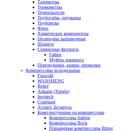
Тахометры
Термометры
Течеискатели
Трубогибы, пружины
Труборезы
Флюс
Химические компоненты
Цилиндры заправочные
Шланги
Сервисные фитинги
Гайки
Муфты локринга
Переходники, краны, проколки
Компрессоры холодильные
Frascold
WANSHENG
Belief
Ankang (Xingfa)
Invotech
Copeland
Атлант. Беларусь
Комплектующие на компрессоры
Компрессоры Sabroe
Компрессоры Bock
Поршневые компрессоры Bitzer