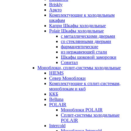
Briskly
Аркто
Комплектующие к холодильным
шкафам
Капри Шкафы холодильные
Polair Шкафы холодильные
с металлическими дверьми
со стеклянными дверьми
фармацевтические
из нержавеющей стали
Шкафы шоковой заморозки
Совитал
Моноблоки, сплит-системы холодильные
HIEMS
Север Моноблоки
Комплектующие к сплит-системам,
моноблокам и ккб
ККБ
Belluna
POLAIR
Моноблоки POLAIR
Сплит-системы холодильные
POLAIR
Intercold
Моноблоки Intercold