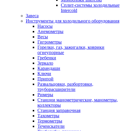
Сплит-системы холодильные
Intercold
Завеса
Инструменты для холодильного оборудования
Насосы
Анемометры
Весы
Гигрометры
Горелки, газ, зажигалки, коврики
огнеупорные
Гребенки
Зеркало
Карандаши
Ключи
Припой
Развальцовки, разбортовки,
труборасширители
Римеры
Станции манометрические, манометры,
коллекторы
Станция заправочная
Тахометры
Термометры
Течеискатели