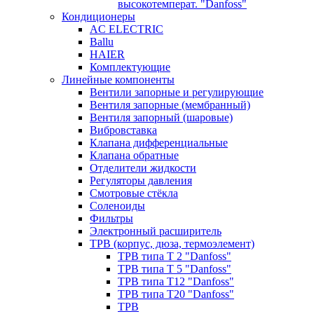
высокотемперат. "Danfoss"
Кондиционеры
AC ELECTRIC
Ballu
HAIER
Комплектующие
Линейные компоненты
Вентили запорные и регулирующие
Вентиля запорные (мембранный)
Вентиля запорный (шаровые)
Вибровставка
Клапана дифференциальные
Клапана обратные
Отделители жидкости
Регуляторы давления
Смотровые стёкла
Соленоиды
Фильтры
Электронный расширитель
ТРВ (корпус, дюза, термоэлемент)
ТРВ типа Т 2 "Danfoss"
ТРВ типа Т 5 "Danfoss"
ТРВ типа Т12 "Danfoss"
ТРВ типа Т20 "Danfoss"
ТРВ