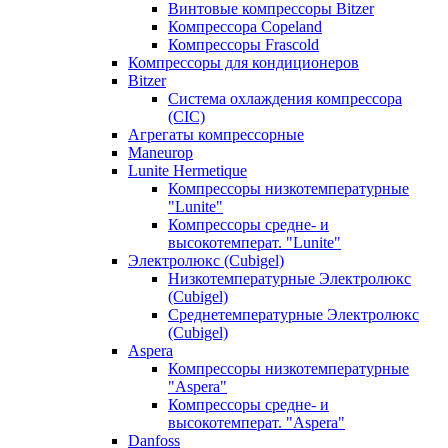
Винтовые компрессоры Bitzer
Компрессора Copeland
Компрессоры Frascold
Компрессоры для кондиционеров
Bitzer
Система охлаждения компрессора
(CIC)
Агрегаты компрессорные
Maneurop
Lunite Hermetique
Компрессоры низкотемпературные
"Lunite"
Компрессоры средне- и
высокотемперат. "Lunite"
Электролюкс (Cubigel)
Низкотемпературные Электролюкс
(Cubigel)
Среднетемпературные Электролюкс
(Cubigel)
Aspera
Компрессоры низкотемпературные
"Aspera"
Компрессоры средне- и
высокотемперат. "Aspera"
Danfoss