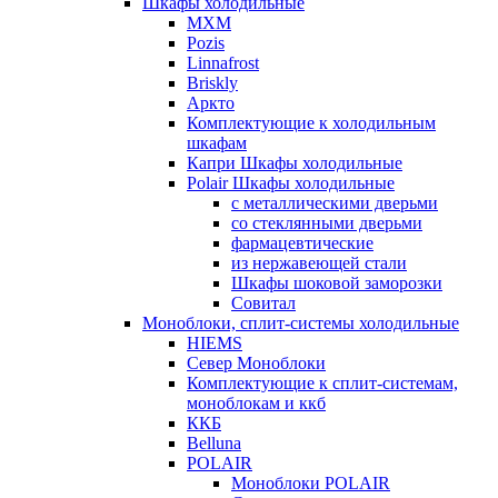
Шкафы холодильные
МХМ
Pozis
Linnafrost
Briskly
Аркто
Комплектующие к холодильным
шкафам
Капри Шкафы холодильные
Polair Шкафы холодильные
с металлическими дверьми
со стеклянными дверьми
фармацевтические
из нержавеющей стали
Шкафы шоковой заморозки
Совитал
Моноблоки, сплит-системы холодильные
HIEMS
Север Моноблоки
Комплектующие к сплит-системам,
моноблокам и ккб
ККБ
Belluna
POLAIR
Моноблоки POLAIR