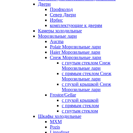
Двери
Профхолод
Север Двери
Ирбис
комплектующие к дверям
Камеры холодильные
Морозильные лари
Aucma
Polair Морозильные лари
Haier Морозильные лари
Снеж Морозильные лари
с гнутым стеклом Снеж
Морозильные лари
с прямым стеклом Снеж
Морозильные лари
с глухой крышкой Снеж
Морозильные лари
Frostor/Gellar
с глухой крышкой
с прямым стеклом
с гнутым стеклом
Шкафы холодильные
МХМ
Pozis
Linnafrost