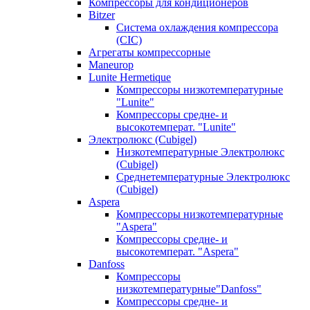
Компрессоры для кондиционеров
Bitzer
Система охлаждения компрессора
(CIC)
Агрегаты компрессорные
Maneurop
Lunite Hermetique
Компрессоры низкотемпературные
"Lunite"
Компрессоры средне- и
высокотемперат. "Lunite"
Электролюкс (Cubigel)
Низкотемпературные Электролюкс
(Cubigel)
Среднетемпературные Электролюкс
(Cubigel)
Aspera
Компрессоры низкотемпературные
"Aspera"
Компрессоры средне- и
высокотемперат. "Aspera"
Danfoss
Компрессоры
низкотемпературные"Danfoss"
Компрессоры средне- и