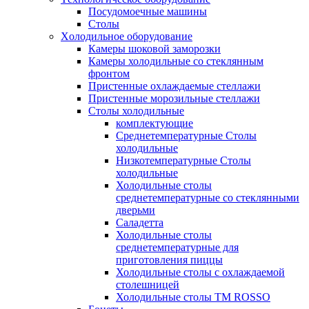
Посудомоечные машины
Столы
Xолодильное оборудование
Камеры шоковой заморозки
Камеры холодильные со стеклянным
фронтом
Пристенные охлаждаемые стеллажи
Пристенные морозильные стеллажи
Столы холодильные
комплектующие
Среднетемпературные Столы
холодильные
Низкотемпературные Столы
холодильные
Холодильные столы
среднетемпературные со стеклянными
дверьми
Саладетта
Холодильные столы
среднетемпературные для
приготовления пиццы
Холодильные столы с охлаждаемой
столешницей
Холодильные столы ТМ ROSSO