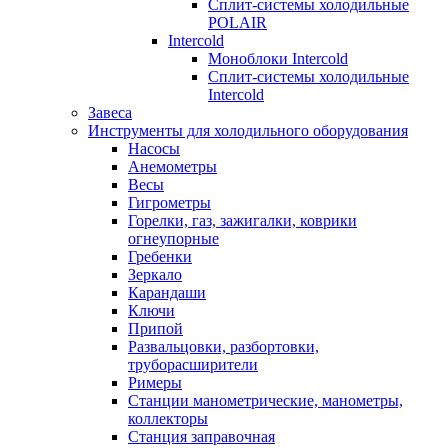
Сплит-системы холодильные
POLAIR
Intercold
Моноблоки Intercold
Сплит-системы холодильные
Intercold
Завеса
Инструменты для холодильного оборудования
Насосы
Анемометры
Весы
Гигрометры
Горелки, газ, зажигалки, коврики
огнеупорные
Гребенки
Зеркало
Карандаши
Ключи
Припой
Развальцовки, разбортовки,
труборасширители
Римеры
Станции манометрические, манометры,
коллекторы
Станция заправочная