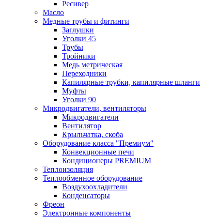
Ресивер
Масло
Медные трубы и фитинги
Заглушки
Уголки 45
Трубы
Тройники
Медь метрическая
Переходники
Капилярные трубки, капилярные шланги
Муфты
Уголки 90
Микродвигатели, вентиляторы
Микродвигатели
Вентилятор
Крыльчатка, скоба
Оборудование класса "Премиум"
Конвекционные печи
Кондиционеры PREMIUM
Теплоизоляция
Теплообменное оборудование
Воздухоохладители
Конденсаторы
Фреон
Электронные компоненты