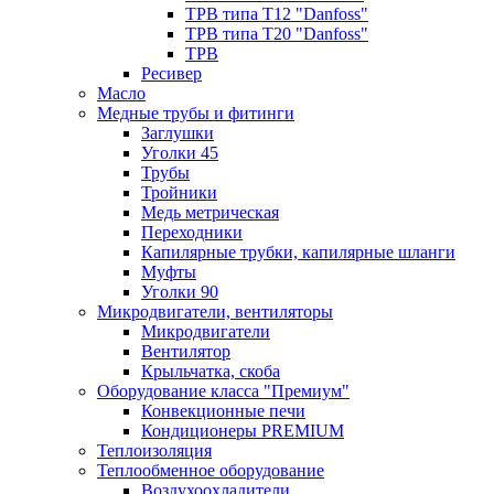
ТРВ типа Т12 "Danfoss"
ТРВ типа Т20 "Danfoss"
ТРВ
Ресивер
Масло
Медные трубы и фитинги
Заглушки
Уголки 45
Трубы
Тройники
Медь метрическая
Переходники
Капилярные трубки, капилярные шланги
Муфты
Уголки 90
Микродвигатели, вентиляторы
Микродвигатели
Вентилятор
Крыльчатка, скоба
Оборудование класса "Премиум"
Конвекционные печи
Кондиционеры PREMIUM
Теплоизоляция
Теплообменное оборудование
Воздухоохладители