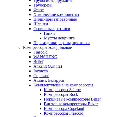
Трубогибы, пружины
Труборезы
Флюс
Химические компоненты
Цилиндры заправочные
Шланги
Сервисные фитинги
Гайки
Муфты локринга
Переходники, краны, проколки
Компрессоры холодильные
Frascold
WANSHENG
Belief
Ankang (Xingfa)
Invotech
Copeland
Атлант. Беларусь
Комплектующие на компрессоры
Компрессоры Sabroe
Компрессоры Bock
Поршневые компрессоры Bitzer
Винтовые компрессоры Bitzer
Компрессора Copeland
Компрессоры Frascold