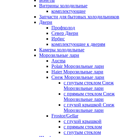
Бонеты
Витрины холодильные
комплектующие
Запчасти для бытовых холодильников
Двери
Профхолод
Север Двери
Ирбис
комплектующие к дверям
Камеры холодильные
Морозильные лари
Aucma
Polair Морозильные лари
Haier Морозильные лари
Снеж Морозильные лари
с гнутым стеклом Снеж
Морозильные лари
с прямым стеклом Снеж
Морозильные лари
с глухой крышкой Снеж
Морозильные лари
Frostor/Gellar
с глухой крышкой
с прямым стеклом
с гнутым стеклом