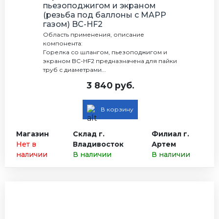
пьезоподжигом и экраном
(резьба под баллоны с MAPP
газом) BC-HF2
Область применения, описание
компонента:
Горелка со шлангом, пьезоподжигом и
экраном BC-HF2 предназначена для пайки
труб с диаметрами...
3 840 руб.
В корзину
Магазин
Склад г.
Филиал г.
Нет в
Владивосток
Артем
наличии
В наличии
В наличии