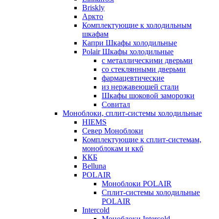
Briskly
Аркто
Комплектующие к холодильным
шкафам
Капри Шкафы холодильные
Polair Шкафы холодильные
с металлическими дверьми
со стеклянными дверьми
фармацевтические
из нержавеющей стали
Шкафы шоковой заморозки
Совитал
Моноблоки, сплит-системы холодильные
HIEMS
Север Моноблоки
Комплектующие к сплит-системам,
моноблокам и ккб
ККБ
Belluna
POLAIR
Моноблоки POLAIR
Сплит-системы холодильные
POLAIR
Intercold
Моноблоки Intercold