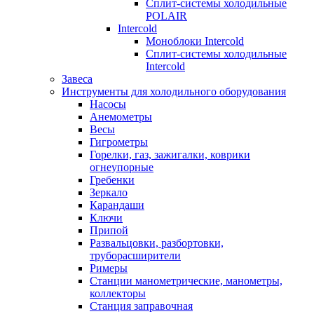
Сплит-системы холодильные
POLAIR
Intercold
Моноблоки Intercold
Сплит-системы холодильные
Intercold
Завеса
Инструменты для холодильного оборудования
Насосы
Анемометры
Весы
Гигрометры
Горелки, газ, зажигалки, коврики
огнеупорные
Гребенки
Зеркало
Карандаши
Ключи
Припой
Развальцовки, разбортовки,
труборасширители
Римеры
Станции манометрические, манометры,
коллекторы
Станция заправочная