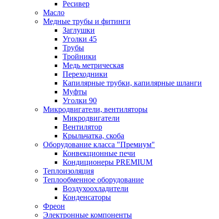
Ресивер
Масло
Медные трубы и фитинги
Заглушки
Уголки 45
Трубы
Тройники
Медь метрическая
Переходники
Капилярные трубки, капилярные шланги
Муфты
Уголки 90
Микродвигатели, вентиляторы
Микродвигатели
Вентилятор
Крыльчатка, скоба
Оборудование класса "Премиум"
Конвекционные печи
Кондиционеры PREMIUM
Теплоизоляция
Теплообменное оборудование
Воздухоохладители
Конденсаторы
Фреон
Электронные компоненты