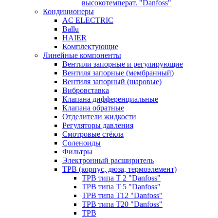
высокотемперат. "Danfoss"
Кондиционеры
AC ELECTRIC
Ballu
HAIER
Комплектующие
Линейные компоненты
Вентили запорные и регулирующие
Вентиля запорные (мембранный)
Вентиля запорный (шаровые)
Вибровставка
Клапана дифференциальные
Клапана обратные
Отделители жидкости
Регуляторы давления
Смотровые стёкла
Соленоиды
Фильтры
Электронный расширитель
ТРВ (корпус, дюза, термоэлемент)
ТРВ типа Т 2 "Danfoss"
ТРВ типа Т 5 "Danfoss"
ТРВ типа Т12 "Danfoss"
ТРВ типа Т20 "Danfoss"
ТРВ