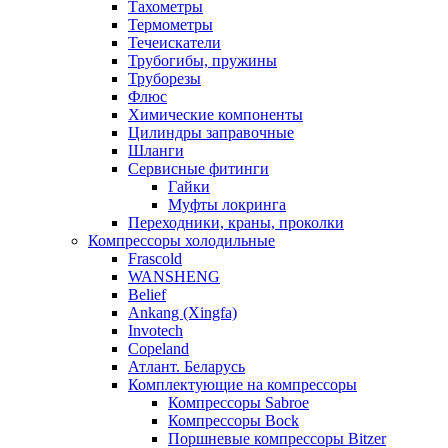
Тахометры
Термометры
Течеискатели
Трубогибы, пружины
Труборезы
Флюс
Химические компоненты
Цилиндры заправочные
Шланги
Сервисные фитинги
Гайки
Муфты локринга
Переходники, краны, проколки
Компрессоры холодильные
Frascold
WANSHENG
Belief
Ankang (Xingfa)
Invotech
Copeland
Атлант. Беларусь
Комплектующие на компрессоры
Компрессоры Sabroe
Компрессоры Bock
Поршневые компрессоры Bitzer