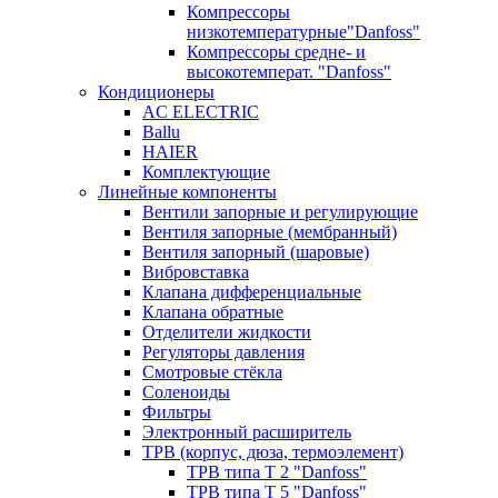
Компрессоры
низкотемпературные"Danfoss"
Компрессоры средне- и
высокотемперат. "Danfoss"
Кондиционеры
AC ELECTRIC
Ballu
HAIER
Комплектующие
Линейные компоненты
Вентили запорные и регулирующие
Вентиля запорные (мембранный)
Вентиля запорный (шаровые)
Вибровставка
Клапана дифференциальные
Клапана обратные
Отделители жидкости
Регуляторы давления
Смотровые стёкла
Соленоиды
Фильтры
Электронный расширитель
ТРВ (корпус, дюза, термоэлемент)
ТРВ типа Т 2 "Danfoss"
ТРВ типа Т 5 "Danfoss"