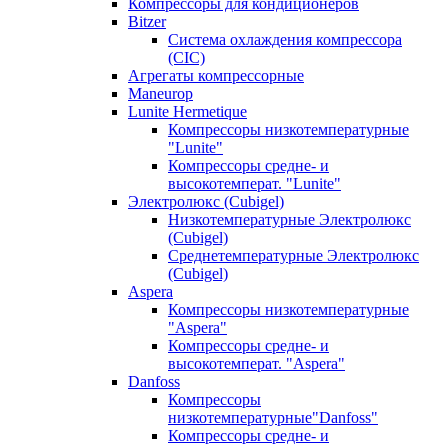
Компрессоры для кондиционеров
Bitzer
Система охлаждения компрессора
(CIC)
Агрегаты компрессорные
Maneurop
Lunite Hermetique
Компрессоры низкотемпературные
"Lunite"
Компрессоры средне- и
высокотемперат. "Lunite"
Электролюкс (Cubigel)
Низкотемпературные Электролюкс
(Cubigel)
Среднетемпературные Электролюкс
(Cubigel)
Aspera
Компрессоры низкотемпературные
"Aspera"
Компрессоры средне- и
высокотемперат. "Aspera"
Danfoss
Компрессоры
низкотемпературные"Danfoss"
Компрессоры средне- и