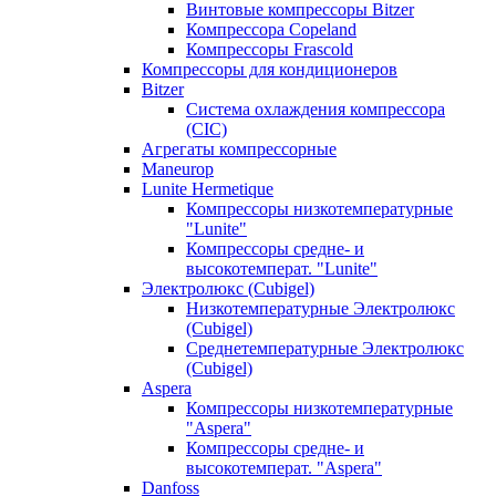
Винтовые компрессоры Bitzer
Компрессора Copeland
Компрессоры Frascold
Компрессоры для кондиционеров
Bitzer
Система охлаждения компрессора
(CIC)
Агрегаты компрессорные
Maneurop
Lunite Hermetique
Компрессоры низкотемпературные
"Lunite"
Компрессоры средне- и
высокотемперат. "Lunite"
Электролюкс (Cubigel)
Низкотемпературные Электролюкс
(Cubigel)
Среднетемпературные Электролюкс
(Cubigel)
Aspera
Компрессоры низкотемпературные
"Aspera"
Компрессоры средне- и
высокотемперат. "Aspera"
Danfoss