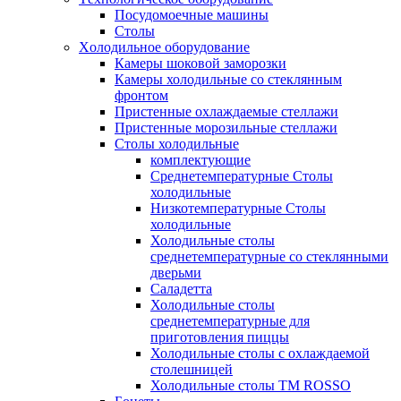
Посудомоечные машины
Столы
Xолодильное оборудование
Камеры шоковой заморозки
Камеры холодильные со стеклянным
фронтом
Пристенные охлаждаемые стеллажи
Пристенные морозильные стеллажи
Столы холодильные
комплектующие
Среднетемпературные Столы
холодильные
Низкотемпературные Столы
холодильные
Холодильные столы
среднетемпературные со стеклянными
дверьми
Саладетта
Холодильные столы
среднетемпературные для
приготовления пиццы
Холодильные столы с охлаждаемой
столешницей
Холодильные столы ТМ ROSSO