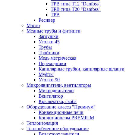
ТРВ типа Т12 "Danfoss"
ТРВ типа Т20 "Danfoss"
ТРВ
Ресивер
Масло
Медные трубы и фитинги
Заглушки
Уголки 45
Трубы
Тройники
Медь метрическая
Переходники
Капилярные трубки, капилярные шланги
Муфты
Уголки 90
Микродвигатели, вентиляторы
Микродвигатели
Вентилятор
Крыльчатка, скоба
Оборудование класса "Премиум"
Конвекционные печи
Кондиционеры PREMIUM
Теплоизоляция
Теплообменное оборудование
Воздухоохладители