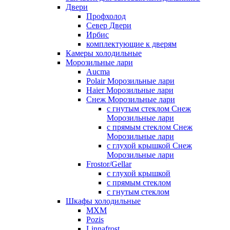
Двери
Профхолод
Север Двери
Ирбис
комплектующие к дверям
Камеры холодильные
Морозильные лари
Aucma
Polair Морозильные лари
Haier Морозильные лари
Снеж Морозильные лари
с гнутым стеклом Снеж
Морозильные лари
с прямым стеклом Снеж
Морозильные лари
с глухой крышкой Снеж
Морозильные лари
Frostor/Gellar
с глухой крышкой
с прямым стеклом
с гнутым стеклом
Шкафы холодильные
МХМ
Pozis
Linnafrost