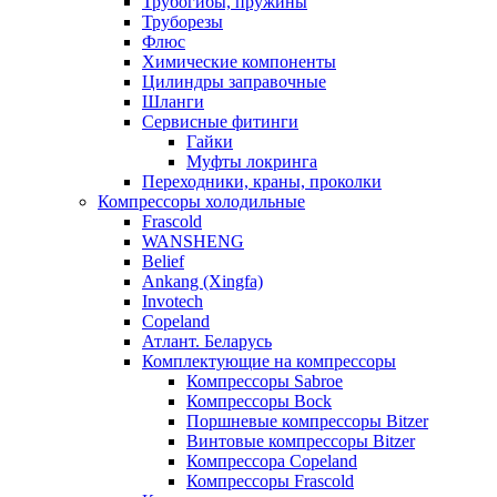
Трубогибы, пружины
Труборезы
Флюс
Химические компоненты
Цилиндры заправочные
Шланги
Сервисные фитинги
Гайки
Муфты локринга
Переходники, краны, проколки
Компрессоры холодильные
Frascold
WANSHENG
Belief
Ankang (Xingfa)
Invotech
Copeland
Атлант. Беларусь
Комплектующие на компрессоры
Компрессоры Sabroe
Компрессоры Bock
Поршневые компрессоры Bitzer
Винтовые компрессоры Bitzer
Компрессора Copeland
Компрессоры Frascold