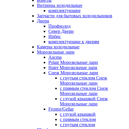
Бонеты
Витрины холодильные
комплектующие
Запчасти для бытовых холодильников
Двери
Профхолод
Север Двери
Ирбис
комплектующие к дверям
Камеры холодильные
Морозильные лари
Aucma
Polair Морозильные лари
Haier Морозильные лари
Снеж Морозильные лари
с гнутым стеклом Снеж
Морозильные лари
с прямым стеклом Снеж
Морозильные лари
с глухой крышкой Снеж
Морозильные лари
Frostor/Gellar
с глухой крышкой
с прямым стеклом
с гнутым стеклом