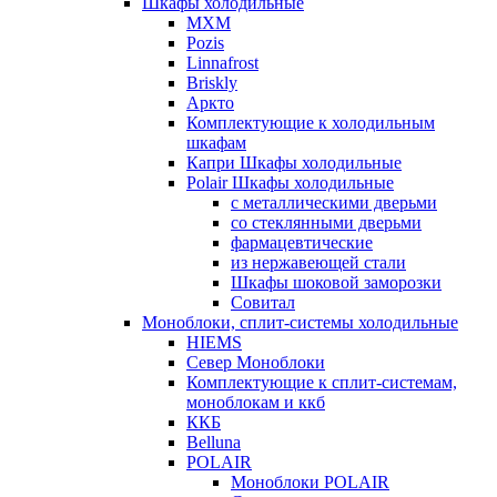
Шкафы холодильные
МХМ
Pozis
Linnafrost
Briskly
Аркто
Комплектующие к холодильным
шкафам
Капри Шкафы холодильные
Polair Шкафы холодильные
с металлическими дверьми
со стеклянными дверьми
фармацевтические
из нержавеющей стали
Шкафы шоковой заморозки
Совитал
Моноблоки, сплит-системы холодильные
HIEMS
Север Моноблоки
Комплектующие к сплит-системам,
моноблокам и ккб
ККБ
Belluna
POLAIR
Моноблоки POLAIR