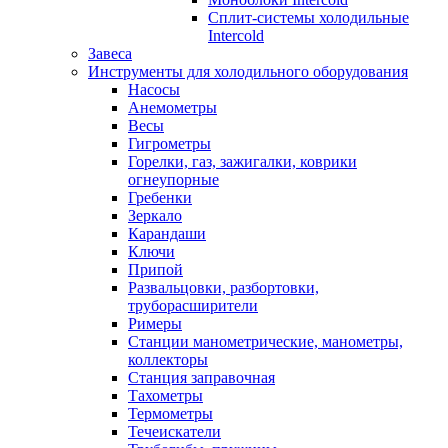
Сплит-системы холодильные
Intercold
Завеса
Инструменты для холодильного оборудования
Насосы
Анемометры
Весы
Гигрометры
Горелки, газ, зажигалки, коврики
огнеупорные
Гребенки
Зеркало
Карандаши
Ключи
Припой
Развальцовки, разбортовки,
труборасширители
Римеры
Станции манометрические, манометры,
коллекторы
Станция заправочная
Тахометры
Термометры
Течеискатели