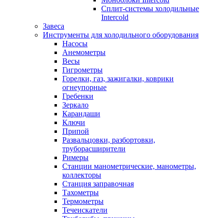
Сплит-системы холодильные
Intercold
Завеса
Инструменты для холодильного оборудования
Насосы
Анемометры
Весы
Гигрометры
Горелки, газ, зажигалки, коврики
огнеупорные
Гребенки
Зеркало
Карандаши
Ключи
Припой
Развальцовки, разбортовки,
труборасширители
Римеры
Станции манометрические, манометры,
коллекторы
Станция заправочная
Тахометры
Термометры
Течеискатели