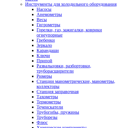
Инструменты для холодильного оборудования
Насосы
Анемометры
Весы
Гигрометры
Горелки, газ, зажигалки, коврики
огнеупорные
Гребенки
Зеркало
Карандаши
Ключи
Припой
Развальцовки, разбортовки,
труборасширители
Римеры
Станции манометрические, манометры,
коллекторы
Станция заправочная
Тахометры
Термометры
Течеискатели
Трубогибы, пружины
Труборезы
Флюс
Химические компоненты