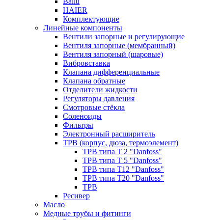
Ballu
HAIER
Комплектующие
Линейные компоненты
Вентили запорные и регулирующие
Вентиля запорные (мембранный)
Вентиля запорный (шаровые)
Вибровставка
Клапана дифференциальные
Клапана обратные
Отделители жидкости
Регуляторы давления
Смотровые стёкла
Соленоиды
Фильтры
Электронный расширитель
ТРВ (корпус, дюза, термоэлемент)
ТРВ типа Т 2 "Danfoss"
ТРВ типа Т 5 "Danfoss"
ТРВ типа Т12 "Danfoss"
ТРВ типа Т20 "Danfoss"
ТРВ
Ресивер
Масло
Медные трубы и фитинги