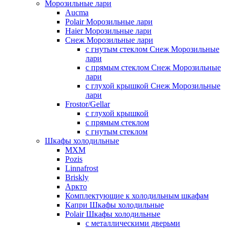
Морозильные лари
Aucma
Polair Морозильные лари
Haier Морозильные лари
Снеж Морозильные лари
с гнутым стеклом Снеж Морозильные
лари
с прямым стеклом Снеж Морозильные
лари
с глухой крышкой Снеж Морозильные
лари
Frostor/Gellar
с глухой крышкой
с прямым стеклом
с гнутым стеклом
Шкафы холодильные
МХМ
Pozis
Linnafrost
Briskly
Аркто
Комплектующие к холодильным шкафам
Капри Шкафы холодильные
Polair Шкафы холодильные
с металлическими дверьми