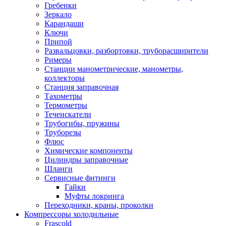
Гребенки
Зеркало
Карандаши
Ключи
Припой
Развальцовки, разбортовки, труборасширители
Римеры
Станции манометрические, манометры,
коллекторы
Станция заправочная
Тахометры
Термометры
Течеискатели
Трубогибы, пружины
Труборезы
Флюс
Химические компоненты
Цилиндры заправочные
Шланги
Сервисные фитинги
Гайки
Муфты локринга
Переходники, краны, проколки
Компрессоры холодильные
Frascold