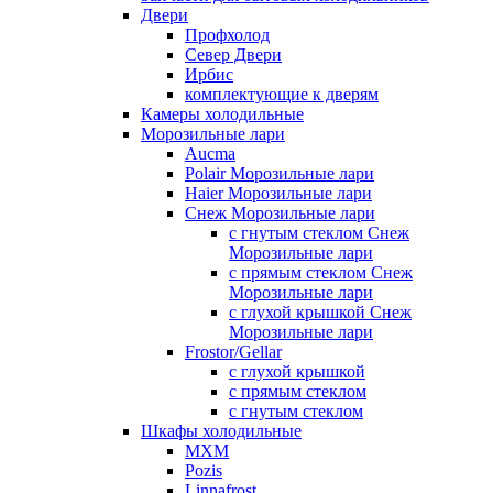
Двери
Профхолод
Север Двери
Ирбис
комплектующие к дверям
Камеры холодильные
Морозильные лари
Aucma
Polair Морозильные лари
Haier Морозильные лари
Снеж Морозильные лари
с гнутым стеклом Снеж
Морозильные лари
с прямым стеклом Снеж
Морозильные лари
с глухой крышкой Снеж
Морозильные лари
Frostor/Gellar
с глухой крышкой
с прямым стеклом
с гнутым стеклом
Шкафы холодильные
МХМ
Pozis
Linnafrost