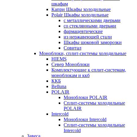
шкафам
Капри Шкафы холодильные
Polair Шкафы холодильные
с металлическими дверьми
со стеклянными дверьми
фармацевтические
из нержавеющей стали
Шкафы шоковой заморозки
Совитал
Моноблоки, сплит-системы холодильные
HIEMS
Север Моноблоки
Комплектующие к сплит-системам,
моноблокам и ккб
ККБ
Belluna
POLAIR
Моноблоки POLAIR
Сплит-системы холодильные
POLAIR
Intercold
Моноблоки Intercold
Сплит-системы холодильные
Intercold
Завеса