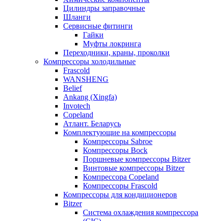
Цилиндры заправочные
Шланги
Сервисные фитинги
Гайки
Муфты локринга
Переходники, краны, проколки
Компрессоры холодильные
Frascold
WANSHENG
Belief
Ankang (Xingfa)
Invotech
Copeland
Атлант. Беларусь
Комплектующие на компрессоры
Компрессоры Sabroe
Компрессоры Bock
Поршневые компрессоры Bitzer
Винтовые компрессоры Bitzer
Компрессора Copeland
Компрессоры Frascold
Компрессоры для кондиционеров
Bitzer
Система охлаждения компрессора