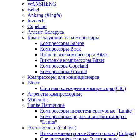
WANSHENG
Belief
Ankang (Xingfa)
Invotech
Copeland
Атлант. Беларусь
Комплектующие на компрессоры
Компрессоры Sabroe
Компрессоры Bock
Поршневые компрессоры Bitzer
Винтовые компрессоры Bitzer
Компрессора Copeland
Компрессоры Frascold
Компрессоры для кондиционеров
Bitzer
Система охлаждения компрессора (CIC)
Агрегаты компрессорные
Maneurop
Lunite Hermetique
Компрессоры низкотемпературные "Lunite"
Компрессоры средне- и высокотемперат.
"Lunite"
Электролюкс (Cubigel)
Низкотемпературные Электролюкс (Cubigel)
Среднетемпературные Электролюкс