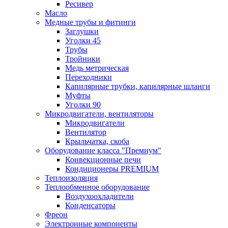
Ресивер
Масло
Медные трубы и фитинги
Заглушки
Уголки 45
Трубы
Тройники
Медь метрическая
Переходники
Капилярные трубки, капилярные шланги
Муфты
Уголки 90
Микродвигатели, вентиляторы
Микродвигатели
Вентилятор
Крыльчатка, скоба
Оборудование класса "Премиум"
Конвекционные печи
Кондиционеры PREMIUM
Теплоизоляция
Теплообменное оборудование
Воздухоохладители
Конденсаторы
Фреон
Электронные компоненты