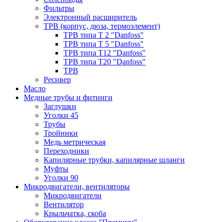
Фильтры
Электронный расширитель
ТРВ (корпус, дюза, термоэлемент)
ТРВ типа Т 2 "Danfoss"
ТРВ типа Т 5 "Danfoss"
ТРВ типа Т12 "Danfoss"
ТРВ типа Т20 "Danfoss"
ТРВ
Ресивер
Масло
Медные трубы и фитинги
Заглушки
Уголки 45
Трубы
Тройники
Медь метрическая
Переходники
Капилярные трубки, капилярные шланги
Муфты
Уголки 90
Микродвигатели, вентиляторы
Микродвигатели
Вентилятор
Крыльчатка, скоба