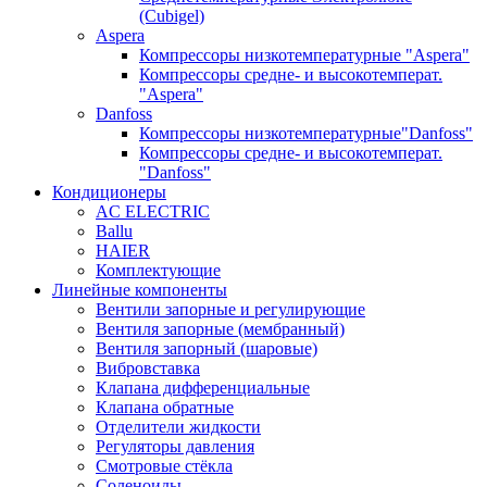
(Cubigel)
Aspera
Компрессоры низкотемпературные "Aspera"
Компрессоры средне- и высокотемперат.
"Aspera"
Danfoss
Компрессоры низкотемпературные"Danfoss"
Компрессоры средне- и высокотемперат.
"Danfoss"
Кондиционеры
AC ELECTRIC
Ballu
HAIER
Комплектующие
Линейные компоненты
Вентили запорные и регулирующие
Вентиля запорные (мембранный)
Вентиля запорный (шаровые)
Вибровставка
Клапана дифференциальные
Клапана обратные
Отделители жидкости
Регуляторы давления
Смотровые стёкла
Соленоиды