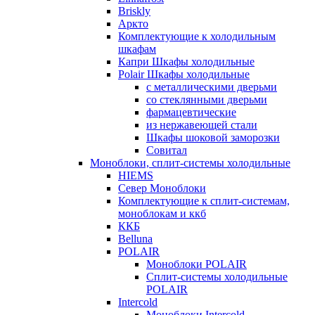
Briskly
Аркто
Комплектующие к холодильным
шкафам
Капри Шкафы холодильные
Polair Шкафы холодильные
с металлическими дверьми
со стеклянными дверьми
фармацевтические
из нержавеющей стали
Шкафы шоковой заморозки
Совитал
Моноблоки, сплит-системы холодильные
HIEMS
Север Моноблоки
Комплектующие к сплит-системам,
моноблокам и ккб
ККБ
Belluna
POLAIR
Моноблоки POLAIR
Сплит-системы холодильные
POLAIR
Intercold
Моноблоки Intercold