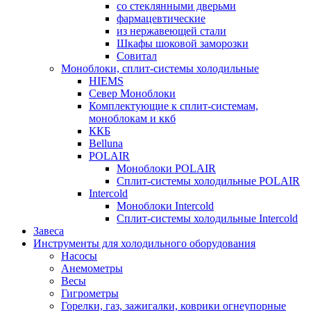
со стеклянными дверьми
фармацевтические
из нержавеющей стали
Шкафы шоковой заморозки
Совитал
Моноблоки, сплит-системы холодильные
HIEMS
Север Моноблоки
Комплектующие к сплит-системам,
моноблокам и ккб
ККБ
Belluna
POLAIR
Моноблоки POLAIR
Сплит-системы холодильные POLAIR
Intercold
Моноблоки Intercold
Сплит-системы холодильные Intercold
Завеса
Инструменты для холодильного оборудования
Насосы
Анемометры
Весы
Гигрометры
Горелки, газ, зажигалки, коврики огнеупорные