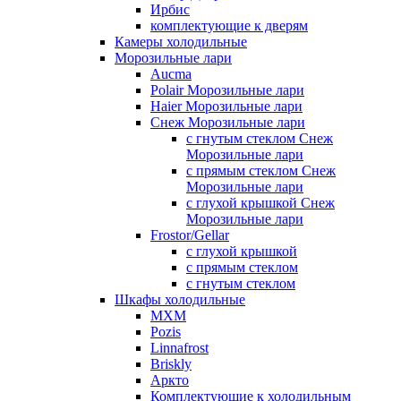
Ирбис
комплектующие к дверям
Камеры холодильные
Морозильные лари
Aucma
Polair Морозильные лари
Haier Морозильные лари
Снеж Морозильные лари
с гнутым стеклом Снеж
Морозильные лари
с прямым стеклом Снеж
Морозильные лари
с глухой крышкой Снеж
Морозильные лари
Frostor/Gellar
с глухой крышкой
с прямым стеклом
с гнутым стеклом
Шкафы холодильные
МХМ
Pozis
Linnafrost
Briskly
Аркто
Комплектующие к холодильным