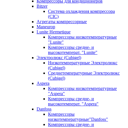
Компрессоры для кондиционеров
Bitzer
Система охлаждения компрессора
(CIC)
Агрегаты компрессорные
Maneurop
Lunite Hermetique
Компрессоры низкотемпературные
"Lunite"
Компрессоры средне- и
высокотемперат. "Lunite"
Электролюкс (Cubigel)
Низкотемпературные Электролюкс
(Cubigel)
Среднетемпературные Электролюкс
(Cubigel)
Aspera
Компрессоры низкотемпературные
"Aspera"
Компрессоры средне- и
высокотемперат. "Aspera"
Danfoss
Компрессоры
низкотемпературные"Danfoss"
Компрессоры средне- и