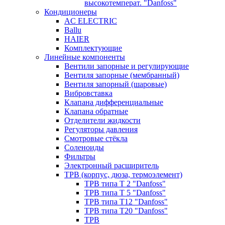
высокотемперат. "Danfoss"
Кондиционеры
AC ELECTRIC
Ballu
HAIER
Комплектующие
Линейные компоненты
Вентили запорные и регулирующие
Вентиля запорные (мембранный)
Вентиля запорный (шаровые)
Вибровставка
Клапана дифференциальные
Клапана обратные
Отделители жидкости
Регуляторы давления
Смотровые стёкла
Соленоиды
Фильтры
Электронный расширитель
ТРВ (корпус, дюза, термоэлемент)
ТРВ типа Т 2 "Danfoss"
ТРВ типа Т 5 "Danfoss"
ТРВ типа Т12 "Danfoss"
ТРВ типа Т20 "Danfoss"
ТРВ