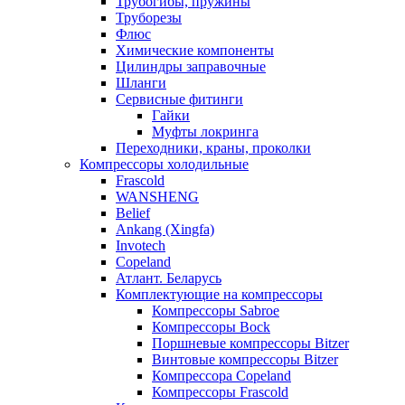
Трубогибы, пружины
Труборезы
Флюс
Химические компоненты
Цилиндры заправочные
Шланги
Сервисные фитинги
Гайки
Муфты локринга
Переходники, краны, проколки
Компрессоры холодильные
Frascold
WANSHENG
Belief
Ankang (Xingfa)
Invotech
Copeland
Атлант. Беларусь
Комплектующие на компрессоры
Компрессоры Sabroe
Компрессоры Bock
Поршневые компрессоры Bitzer
Винтовые компрессоры Bitzer
Компрессора Copeland
Компрессоры Frascold