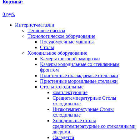
Корзина:
0 руб.
Интернет-магазин
Tепловые насосы
Tехнологическое оборудование
Посудомоечные машины
Столы
Xолодильное оборудование
Камеры шоковой заморозки
Камеры холодильные со стеклянным
фронтом
Пристенные охлаждаемые стеллажи
Пристенные морозильные стеллажи
Столы холодильные
комплектующие
Среднетемпературные Столы
холодильные
Низкотемпературные Столы
холодильные
Холодильные столы
среднетемпературные со стеклянными
дверьми
Саладетта