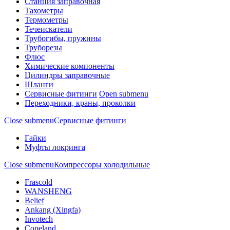
Станция заправочная
Тахометры
Термометры
Течеискатели
Трубогибы, пружины
Труборезы
Флюс
Химические компоненты
Цилиндры заправочные
Шланги
Сервисные фитинги
Open submenu
Переходники, краны, проколки
Close submenu
Сервисные фитинги
Гайки
Муфты локринга
Close submenu
Компрессоры холодильные
Frascold
WANSHENG
Belief
Ankang (Xingfa)
Invotech
Copeland