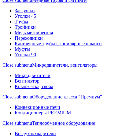
Close submenu
Медные трубы и фитинги
Заглушки
Уголки 45
Трубы
Тройники
Медь метрическая
Переходники
Капилярные трубки, капилярные шланги
Муфты
Уголки 90
Close submenu
Микродвигатели, вентиляторы
Микродвигатели
Вентилятор
Крыльчатка, скоба
Close submenu
Оборудование класса "Премиум"
Конвекционные печи
Кондиционеры PREMIUM
Close submenu
Теплообменное оборудование
Воздухоохладители