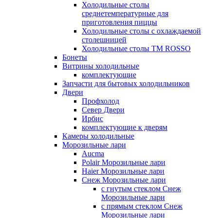
Холодильные столы
среднетемпературные для
приготовления пиццы
Холодильные столы с охлаждаемой
столешницей
Холодильные столы ТМ ROSSO
Бонеты
Витрины холодильные
комплектующие
Запчасти для бытовых холодильников
Двери
Профхолод
Север Двери
Ирбис
комплектующие к дверям
Камеры холодильные
Морозильные лари
Aucma
Polair Морозильные лари
Haier Морозильные лари
Снеж Морозильные лари
с гнутым стеклом Снеж
Морозильные лари
с прямым стеклом Снеж
Морозильные лари