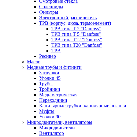
Смотровые стёкла
Соленоиды
Фильтры
Электронный расширитель
ТРВ (корпус, дюза, термоэлемент)
ТРВ типа Т 2 "Danfoss"
ТРВ типа Т 5 "Danfoss"
ТРВ типа Т12 "Danfoss"
ТРВ типа Т20 "Danfoss"
ТРВ
Ресивер
Масло
Медные трубы и фитинги
Заглушки
Уголки 45
Трубы
Тройники
Медь метрическая
Переходники
Капилярные трубки, капилярные шланги
Муфты
Уголки 90
Микродвигатели, вентиляторы
Микродвигатели
Вентилятор