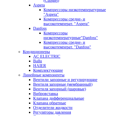
(Cubigel)
Aspera
Компрессоры низкотемпературные
"Aspera"
Компрессоры средне- и
высокотемперат. "Aspera"
Danfoss
Компрессоры
низкотемпературные"Danfoss"
Компрессоры средне- и
высокотемперат. "Danfoss"
Кондиционеры
AC ELECTRIC
Ballu
HAIER
Комплектующие
Линейные компоненты
Вентили запорные и регулирующие
Вентиля запорные (мембранный)
Вентиля запорный (шаровые)
Вибровставка
Клапана дифференциальные
Клапана обратные
Отделители жидкости
Регуляторы давления