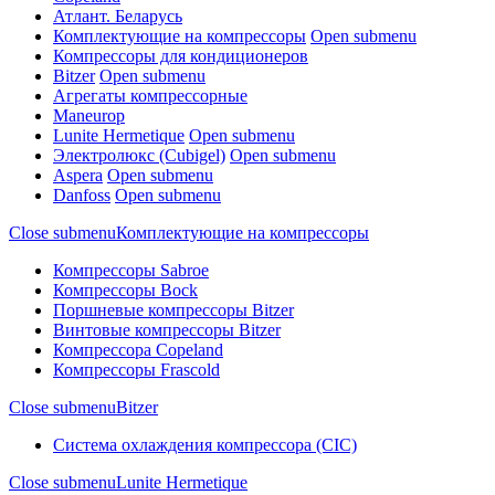
Атлант. Беларусь
Комплектующие на компрессоры
Open submenu
Компрессоры для кондиционеров
Bitzer
Open submenu
Агрегаты компрессорные
Maneurop
Lunite Hermetique
Open submenu
Электролюкс (Cubigel)
Open submenu
Aspera
Open submenu
Danfoss
Open submenu
Close submenu
Комплектующие на компрессоры
Компрессоры Sabroe
Компрессоры Bock
Поршневые компрессоры Bitzer
Винтовые компрессоры Bitzer
Компрессора Copeland
Компрессоры Frascold
Close submenu
Bitzer
Система охлаждения компрессора (CIC)
Close submenu
Lunite Hermetique