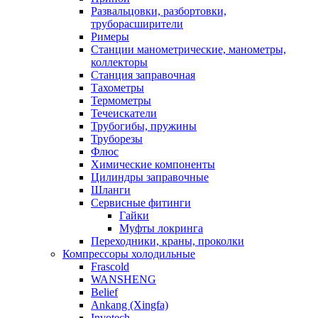
Развальцовки, разбортовки,
труборасширители
Римеры
Станции манометрические, манометры,
коллекторы
Станция заправочная
Тахометры
Термометры
Течеискатели
Трубогибы, пружины
Труборезы
Флюс
Химические компоненты
Цилиндры заправочные
Шланги
Сервисные фитинги
Гайки
Муфты локринга
Переходники, краны, проколки
Компрессоры холодильные
Frascold
WANSHENG
Belief
Ankang (Xingfa)
Invotech