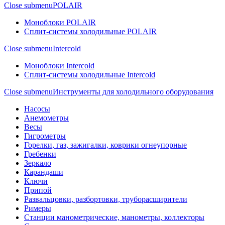
Close submenu
POLAIR
Моноблоки POLAIR
Сплит-системы холодильные POLAIR
Close submenu
Intercold
Моноблоки Intercold
Сплит-системы холодильные Intercold
Close submenu
Инструменты для холодильного оборудования
Насосы
Анемометры
Весы
Гигрометры
Горелки, газ, зажигалки, коврики огнеупорные
Гребенки
Зеркало
Карандаши
Ключи
Припой
Развальцовки, разбортовки, труборасширители
Римеры
Станции манометрические, манометры, коллекторы