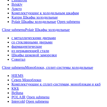
Linnafrost
Briskly
Аркто
Комплектующие к холодильным шкафам
Капри Шкафы холодильные
Polair Шкафы холодильные
Open submenu
Close submenu
Polair Шкафы холодильные
с металлическими дверьми
со стеклянными дверьми
фармацевтические
из нержавеющей стали
Шкафы шоковой заморозки
Совитал
Close submenu
Моноблоки, сплит-системы холодильные
HIEMS
Север Моноблоки
Комплектующие к сплит-системам, моноблокам и ккб
ККБ
Belluna
POLAIR
Open submenu
Intercold
Open submenu