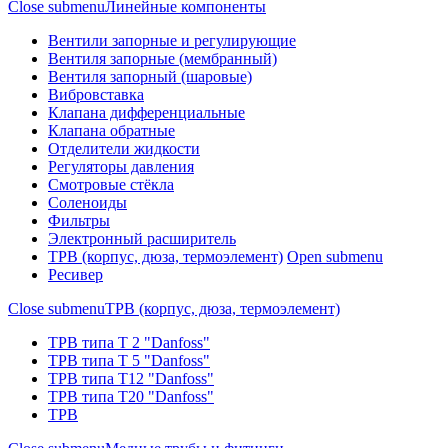
Close submenu
Линейные компоненты
Вентили запорные и регулирующие
Вентиля запорные (мембранный)
Вентиля запорный (шаровые)
Вибровставка
Клапана дифференциальные
Клапана обратные
Отделители жидкости
Регуляторы давления
Смотровые стёкла
Соленоиды
Фильтры
Электронный расширитель
ТРВ (корпус, дюза, термоэлемент)
Open submenu
Ресивер
Close submenu
ТРВ (корпус, дюза, термоэлемент)
ТРВ типа Т 2 "Danfoss"
ТРВ типа Т 5 "Danfoss"
ТРВ типа Т12 "Danfoss"
ТРВ типа Т20 "Danfoss"
ТРВ