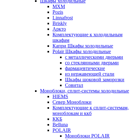
Шкафы холодильные
МХМ
Pozis
Linnafrost
Briskly
Аркто
Комплектующие к холодильным
шкафам
Капри Шкафы холодильные
Polair Шкафы холодильные
с металлическими дверьми
со стеклянными дверьми
фармацевтические
из нержавеющей стали
Шкафы шоковой заморозки
Совитал
Моноблоки, сплит-системы холодильные
HIEMS
Север Моноблоки
Комплектующие к сплит-системам,
моноблокам и ккб
ККБ
Belluna
POLAIR
Моноблоки POLAIR