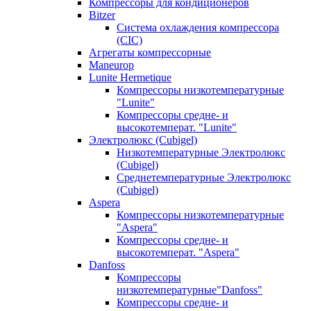
Компрессоры для кондиционеров
Bitzer
Система охлаждения компрессора
(CIC)
Агрегаты компрессорные
Maneurop
Lunite Hermetique
Компрессоры низкотемпературные
"Lunite"
Компрессоры средне- и
высокотемперат. "Lunite"
Электролюкс (Cubigel)
Низкотемпературные Электролюкс
(Cubigel)
Среднетемпературные Электролюкс
(Cubigel)
Aspera
Компрессоры низкотемпературные
"Aspera"
Компрессоры средне- и
высокотемперат. "Aspera"
Danfoss
Компрессоры
низкотемпературные"Danfoss"
Компрессоры средне- и