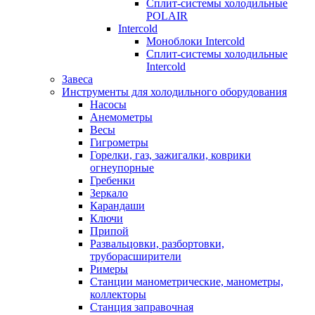
Сплит-системы холодильные
POLAIR
Intercold
Моноблоки Intercold
Сплит-системы холодильные
Intercold
Завеса
Инструменты для холодильного оборудования
Насосы
Анемометры
Весы
Гигрометры
Горелки, газ, зажигалки, коврики
огнеупорные
Гребенки
Зеркало
Карандаши
Ключи
Припой
Развальцовки, разбортовки,
труборасширители
Римеры
Станции манометрические, манометры,
коллекторы
Станция заправочная