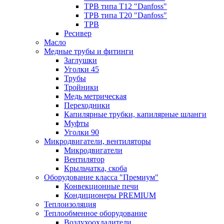
ТРВ типа Т12 "Danfoss"
ТРВ типа Т20 "Danfoss"
ТРВ
Ресивер
Масло
Медные трубы и фитинги
Заглушки
Уголки 45
Трубы
Тройники
Медь метрическая
Переходники
Капилярные трубки, капилярные шланги
Муфты
Уголки 90
Микродвигатели, вентиляторы
Микродвигатели
Вентилятор
Крыльчатка, скоба
Оборудование класса "Премиум"
Конвекционные печи
Кондиционеры PREMIUM
Теплоизоляция
Теплообменное оборудование
Воздухоохладители