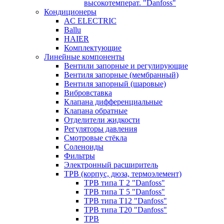
высокотемперат. "Danfoss"
Кондиционеры
AC ELECTRIC
Ballu
HAIER
Комплектующие
Линейные компоненты
Вентили запорные и регулирующие
Вентиля запорные (мембранный)
Вентиля запорный (шаровые)
Вибровставка
Клапана дифференциальные
Клапана обратные
Отделители жидкости
Регуляторы давления
Смотровые стёкла
Соленоиды
Фильтры
Электронный расширитель
ТРВ (корпус, дюза, термоэлемент)
ТРВ типа Т 2 "Danfoss"
ТРВ типа Т 5 "Danfoss"
ТРВ типа Т12 "Danfoss"
ТРВ типа Т20 "Danfoss"
ТРВ