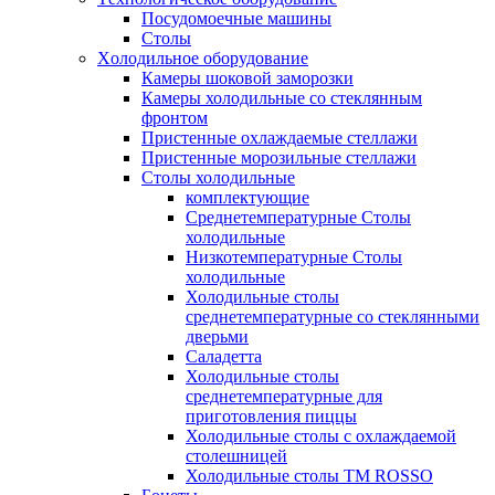
Посудомоечные машины
Столы
Xолодильное оборудование
Камеры шоковой заморозки
Камеры холодильные со стеклянным
фронтом
Пристенные охлаждаемые стеллажи
Пристенные морозильные стеллажи
Столы холодильные
комплектующие
Среднетемпературные Столы
холодильные
Низкотемпературные Столы
холодильные
Холодильные столы
среднетемпературные со стеклянными
дверьми
Саладетта
Холодильные столы
среднетемпературные для
приготовления пиццы
Холодильные столы с охлаждаемой
столешницей
Холодильные столы ТМ ROSSO