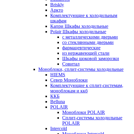
Briskly
Аркто
Комплектующие к холодильным
шкафам
Капри Шкафы холодильные
Polair Шкафы холодильные
с металлическими дверьми
со стеклянными дверьми
фармацевтические
из нержавеющей стали
Шкафы шоковой заморозки
Совитал
Моноблоки, сплит-системы холодильные
HIEMS
Север Моноблоки
Комплектующие к сплит-системам,
моноблокам и ккб
ККБ
Belluna
POLAIR
Моноблоки POLAIR
Сплит-системы холодильные
POLAIR
Intercold
Моноблоки Intercold