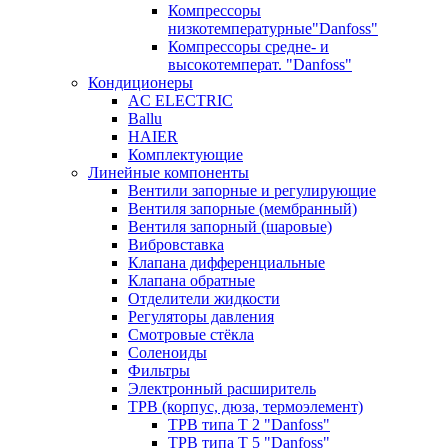
Компрессоры
низкотемпературные"Danfoss"
Компрессоры средне- и
высокотемперат. "Danfoss"
Кондиционеры
AC ELECTRIC
Ballu
HAIER
Комплектующие
Линейные компоненты
Вентили запорные и регулирующие
Вентиля запорные (мембранный)
Вентиля запорный (шаровые)
Вибровставка
Клапана дифференциальные
Клапана обратные
Отделители жидкости
Регуляторы давления
Смотровые стёкла
Соленоиды
Фильтры
Электронный расширитель
ТРВ (корпус, дюза, термоэлемент)
ТРВ типа Т 2 "Danfoss"
ТРВ типа Т 5 "Danfoss"