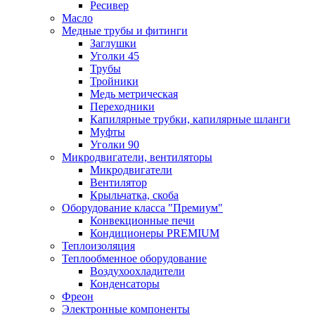
Ресивер
Масло
Медные трубы и фитинги
Заглушки
Уголки 45
Трубы
Тройники
Медь метрическая
Переходники
Капилярные трубки, капилярные шланги
Муфты
Уголки 90
Микродвигатели, вентиляторы
Микродвигатели
Вентилятор
Крыльчатка, скоба
Оборудование класса "Премиум"
Конвекционные печи
Кондиционеры PREMIUM
Теплоизоляция
Теплообменное оборудование
Воздухоохладители
Конденсаторы
Фреон
Электронные компоненты