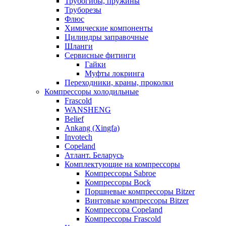
Трубогибы, пружины
Труборезы
Флюс
Химические компоненты
Цилиндры заправочные
Шланги
Сервисные фитинги
Гайки
Муфты локринга
Переходники, краны, проколки
Компрессоры холодильные
Frascold
WANSHENG
Belief
Ankang (Xingfa)
Invotech
Copeland
Атлант. Беларусь
Комплектующие на компрессоры
Компрессоры Sabroe
Компрессоры Bock
Поршневые компрессоры Bitzer
Винтовые компрессоры Bitzer
Компрессора Copeland
Компрессоры Frascold