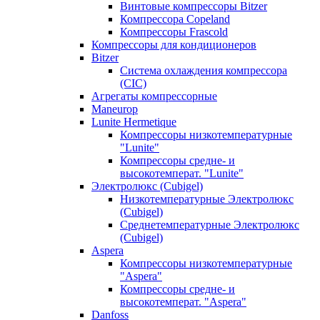
Винтовые компрессоры Bitzer
Компрессора Copeland
Компрессоры Frascold
Компрессоры для кондиционеров
Bitzer
Система охлаждения компрессора
(CIC)
Агрегаты компрессорные
Maneurop
Lunite Hermetique
Компрессоры низкотемпературные
"Lunite"
Компрессоры средне- и
высокотемперат. "Lunite"
Электролюкс (Cubigel)
Низкотемпературные Электролюкс
(Cubigel)
Среднетемпературные Электролюкс
(Cubigel)
Aspera
Компрессоры низкотемпературные
"Aspera"
Компрессоры средне- и
высокотемперат. "Aspera"
Danfoss