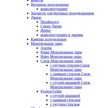
Бонеты
Витрины холодильные
комплектующие
Запчасти для бытовых холодильников
Двери
Профхолод
Север Двери
Ирбис
комплектующие к дверям
Камеры холодильные
Морозильные лари
Aucma
Polair Морозильные лари
Haier Морозильные лари
Снеж Морозильные лари
с гнутым стеклом Снеж
Морозильные лари
с прямым стеклом Снеж
Морозильные лари
с глухой крышкой Снеж
Морозильные лари
Frostor/Gellar
с глухой крышкой
с прямым стеклом
с гнутым стеклом