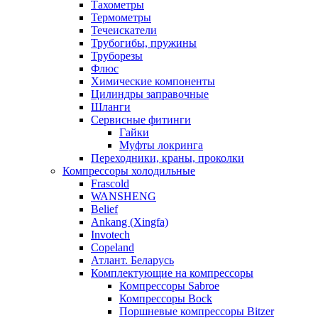
Тахометры
Термометры
Течеискатели
Трубогибы, пружины
Труборезы
Флюс
Химические компоненты
Цилиндры заправочные
Шланги
Сервисные фитинги
Гайки
Муфты локринга
Переходники, краны, проколки
Компрессоры холодильные
Frascold
WANSHENG
Belief
Ankang (Xingfa)
Invotech
Copeland
Атлант. Беларусь
Комплектующие на компрессоры
Компрессоры Sabroe
Компрессоры Bock
Поршневые компрессоры Bitzer