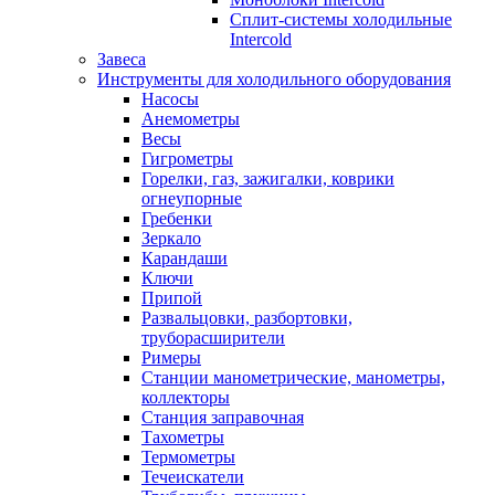
Сплит-системы холодильные
Intercold
Завеса
Инструменты для холодильного оборудования
Насосы
Анемометры
Весы
Гигрометры
Горелки, газ, зажигалки, коврики
огнеупорные
Гребенки
Зеркало
Карандаши
Ключи
Припой
Развальцовки, разбортовки,
труборасширители
Римеры
Станции манометрические, манометры,
коллекторы
Станция заправочная
Тахометры
Термометры
Течеискатели