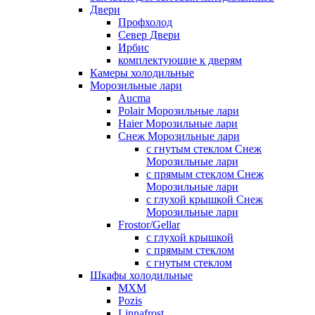
Двери
Профхолод
Север Двери
Ирбис
комплектующие к дверям
Камеры холодильные
Морозильные лари
Aucma
Polair Морозильные лари
Haier Морозильные лари
Снеж Морозильные лари
с гнутым стеклом Снеж
Морозильные лари
с прямым стеклом Снеж
Морозильные лари
с глухой крышкой Снеж
Морозильные лари
Frostor/Gellar
с глухой крышкой
с прямым стеклом
с гнутым стеклом
Шкафы холодильные
МХМ
Pozis
Linnafrost