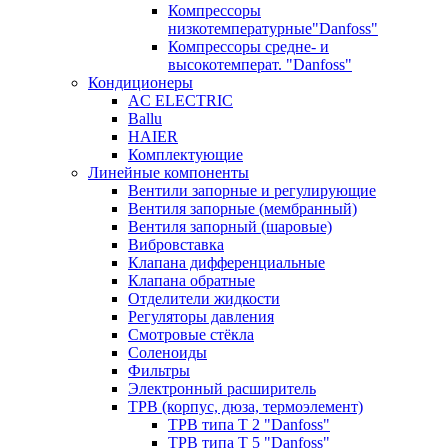
Компрессоры
низкотемпературные"Danfoss"
Компрессоры средне- и
высокотемперат. "Danfoss"
Кондиционеры
AC ELECTRIC
Ballu
HAIER
Комплектующие
Линейные компоненты
Вентили запорные и регулирующие
Вентиля запорные (мембранный)
Вентиля запорный (шаровые)
Вибровставка
Клапана дифференциальные
Клапана обратные
Отделители жидкости
Регуляторы давления
Смотровые стёкла
Соленоиды
Фильтры
Электронный расширитель
ТРВ (корпус, дюза, термоэлемент)
ТРВ типа Т 2 "Danfoss"
ТРВ типа Т 5 "Danfoss"