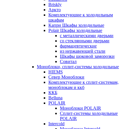
Briskly
Аркто
Комплектующие к холодильным
шкафам
Капри Шкафы холодильные
Polair Шкафы холодильные
с металлическими дверьми
со стеклянными дверьми
фармацевтические
из нержавеющей стали
Шкафы шоковой заморозки
Совитал
Моноблоки, сплит-системы холодильные
HIEMS
Север Моноблоки
Комплектующие к сплит-системам,
моноблокам и ккб
ККБ
Belluna
POLAIR
Моноблоки POLAIR
Сплит-системы холодильные
POLAIR
Intercold
Моноблоки Intercold