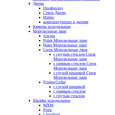
Двери
Профхолод
Север Двери
Ирбис
комплектующие к дверям
Камеры холодильные
Морозильные лари
Aucma
Polair Морозильные лари
Haier Морозильные лари
Снеж Морозильные лари
с гнутым стеклом Снеж
Морозильные лари
с прямым стеклом Снеж
Морозильные лари
с глухой крышкой Снеж
Морозильные лари
Frostor/Gellar
с глухой крышкой
с прямым стеклом
с гнутым стеклом
Шкафы холодильные
МХМ
Pozis
Linnafrost