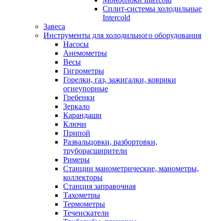
Сплит-системы холодильные
Intercold
Завеса
Инструменты для холодильного оборудования
Насосы
Анемометры
Весы
Гигрометры
Горелки, газ, зажигалки, коврики
огнеупорные
Гребенки
Зеркало
Карандаши
Ключи
Припой
Развальцовки, разбортовки,
труборасширители
Римеры
Станции манометрические, манометры,
коллекторы
Станция заправочная
Тахометры
Термометры
Течеискатели