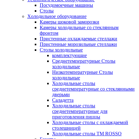
Посудомоечные машины
Столы
Xолодильное оборудование
Камеры шоковой заморозки
Камеры холодильные со стеклянным
фронтом
Пристенные охлаждаемые стеллажи
Пристенные морозильные стеллажи
Столы холодильные
комплектующие
Среднетемпературные Столы
холодильные
Низкотемпературные Столы
холодильные
Холодильные столы
среднетемпературные со стеклянными
дверьми
Саладетта
Холодильные столы
среднетемпературные для
приготовления пиццы
Холодильные столы с охлаждаемой
столешницей
Холодильные столы ТМ ROSSO