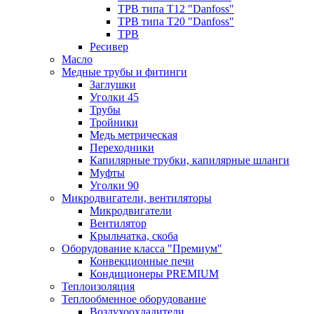
ТРВ типа Т12 "Danfoss"
ТРВ типа Т20 "Danfoss"
ТРВ
Ресивер
Масло
Медные трубы и фитинги
Заглушки
Уголки 45
Трубы
Тройники
Медь метрическая
Переходники
Капилярные трубки, капилярные шланги
Муфты
Уголки 90
Микродвигатели, вентиляторы
Микродвигатели
Вентилятор
Крыльчатка, скоба
Оборудование класса "Премиум"
Конвекционные печи
Кондиционеры PREMIUM
Теплоизоляция
Теплообменное оборудование
Воздухоохладители