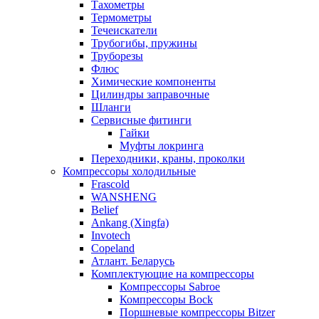
Тахометры
Термометры
Течеискатели
Трубогибы, пружины
Труборезы
Флюс
Химические компоненты
Цилиндры заправочные
Шланги
Сервисные фитинги
Гайки
Муфты локринга
Переходники, краны, проколки
Компрессоры холодильные
Frascold
WANSHENG
Belief
Ankang (Xingfa)
Invotech
Copeland
Атлант. Беларусь
Комплектующие на компрессоры
Компрессоры Sabroe
Компрессоры Bock
Поршневые компрессоры Bitzer