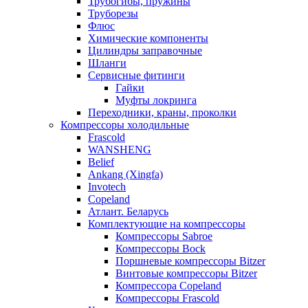
Трубогибы, пружины
Труборезы
Флюс
Химические компоненты
Цилиндры заправочные
Шланги
Сервисные фитинги
Гайки
Муфты локринга
Переходники, краны, проколки
Компрессоры холодильные
Frascold
WANSHENG
Belief
Ankang (Xingfa)
Invotech
Copeland
Атлант. Беларусь
Комплектующие на компрессоры
Компрессоры Sabroe
Компрессоры Bock
Поршневые компрессоры Bitzer
Винтовые компрессоры Bitzer
Компрессора Copeland
Компрессоры Frascold