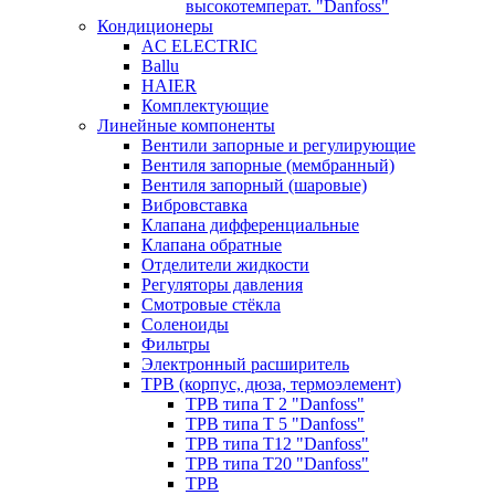
высокотемперат. "Danfoss"
Кондиционеры
AC ELECTRIC
Ballu
HAIER
Комплектующие
Линейные компоненты
Вентили запорные и регулирующие
Вентиля запорные (мембранный)
Вентиля запорный (шаровые)
Вибровставка
Клапана дифференциальные
Клапана обратные
Отделители жидкости
Регуляторы давления
Смотровые стёкла
Соленоиды
Фильтры
Электронный расширитель
ТРВ (корпус, дюза, термоэлемент)
ТРВ типа Т 2 "Danfoss"
ТРВ типа Т 5 "Danfoss"
ТРВ типа Т12 "Danfoss"
ТРВ типа Т20 "Danfoss"
ТРВ