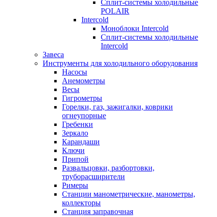
Сплит-системы холодильные
POLAIR
Intercold
Моноблоки Intercold
Сплит-системы холодильные
Intercold
Завеса
Инструменты для холодильного оборудования
Насосы
Анемометры
Весы
Гигрометры
Горелки, газ, зажигалки, коврики
огнеупорные
Гребенки
Зеркало
Карандаши
Ключи
Припой
Развальцовки, разбортовки,
труборасширители
Римеры
Станции манометрические, манометры,
коллекторы
Станция заправочная