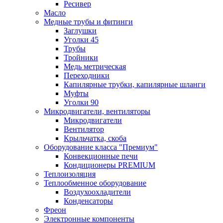
Ресивер
Масло
Медные трубы и фитинги
Заглушки
Уголки 45
Трубы
Тройники
Медь метрическая
Переходники
Капилярные трубки, капилярные шланги
Муфты
Уголки 90
Микродвигатели, вентиляторы
Микродвигатели
Вентилятор
Крыльчатка, скоба
Оборудование класса "Премиум"
Конвекционные печи
Кондиционеры PREMIUM
Теплоизоляция
Теплообменное оборудование
Воздухоохладители
Конденсаторы
Фреон
Электронные компоненты