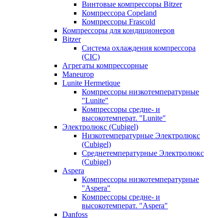
Винтовые компрессоры Bitzer
Компрессора Copeland
Компрессоры Frascold
Компрессоры для кондиционеров
Bitzer
Система охлаждения компрессора
(CIC)
Агрегаты компрессорные
Maneurop
Lunite Hermetique
Компрессоры низкотемпературные
"Lunite"
Компрессоры средне- и
высокотемперат. "Lunite"
Электролюкс (Cubigel)
Низкотемпературные Электролюкс
(Cubigel)
Среднетемпературные Электролюкс
(Cubigel)
Aspera
Компрессоры низкотемпературные
"Aspera"
Компрессоры средне- и
высокотемперат. "Aspera"
Danfoss