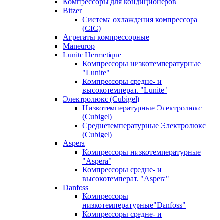
Компрессоры для кондиционеров
Bitzer
Система охлаждения компрессора
(CIC)
Агрегаты компрессорные
Maneurop
Lunite Hermetique
Компрессоры низкотемпературные
"Lunite"
Компрессоры средне- и
высокотемперат. "Lunite"
Электролюкс (Cubigel)
Низкотемпературные Электролюкс
(Cubigel)
Среднетемпературные Электролюкс
(Cubigel)
Aspera
Компрессоры низкотемпературные
"Aspera"
Компрессоры средне- и
высокотемперат. "Aspera"
Danfoss
Компрессоры
низкотемпературные"Danfoss"
Компрессоры средне- и