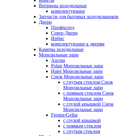
Бонеты
Витрины холодильные
комплектующие
Запчасти для бытовых холодильников
Двери
Профхолод
Север Двери
Ирбис
комплектующие к дверям
Камеры холодильные
Морозильные лари
Aucma
Polair Морозильные лари
Haier Морозильные лари
Снеж Морозильные лари
с гнутым стеклом Снеж
Морозильные лари
с прямым стеклом Снеж
Морозильные лари
с глухой крышкой Снеж
Морозильные лари
Frostor/Gellar
с глухой крышкой
с прямым стеклом
с гнутым стеклом