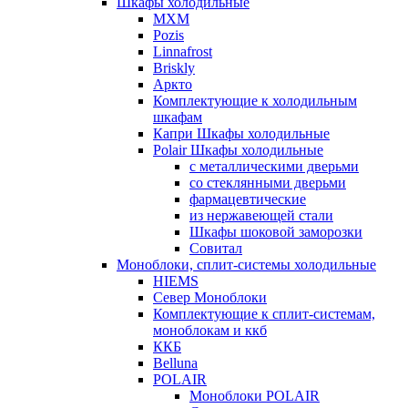
Шкафы холодильные
МХМ
Pozis
Linnafrost
Briskly
Аркто
Комплектующие к холодильным
шкафам
Капри Шкафы холодильные
Polair Шкафы холодильные
с металлическими дверьми
со стеклянными дверьми
фармацевтические
из нержавеющей стали
Шкафы шоковой заморозки
Совитал
Моноблоки, сплит-системы холодильные
HIEMS
Север Моноблоки
Комплектующие к сплит-системам,
моноблокам и ккб
ККБ
Belluna
POLAIR
Моноблоки POLAIR