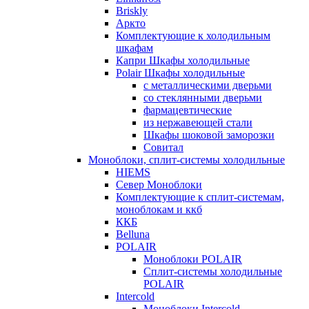
Briskly
Аркто
Комплектующие к холодильным
шкафам
Капри Шкафы холодильные
Polair Шкафы холодильные
с металлическими дверьми
со стеклянными дверьми
фармацевтические
из нержавеющей стали
Шкафы шоковой заморозки
Совитал
Моноблоки, сплит-системы холодильные
HIEMS
Север Моноблоки
Комплектующие к сплит-системам,
моноблокам и ккб
ККБ
Belluna
POLAIR
Моноблоки POLAIR
Сплит-системы холодильные
POLAIR
Intercold
Моноблоки Intercold