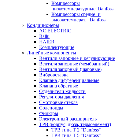
Компрессоры
низкотемпературные"Danfoss"
Компрессоры средне- и
высокотемперат. "Danfoss"
Кондиционеры
AC ELECTRIC
Ballu
HAIER
Комплектующие
Линейные компоненты
Вентили запорные и регулирующие
Вентиля запорные (мембранный)
Вентиля запорный (шаровые)
Вибровставка
Клапана дифференциальные
Клапана обратные
Отделители жидкости
Регуляторы давления
Смотровые стёкла
Соленоиды
Фильтры
Электронный расширитель
ТРВ (корпус, дюза, термоэлемент)
ТРВ типа Т 2 "Danfoss"
ТРВ типа Т 5 "Danfoss"