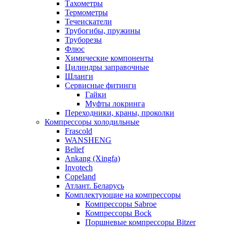
Тахометры
Термометры
Течеискатели
Трубогибы, пружины
Труборезы
Флюс
Химические компоненты
Цилиндры заправочные
Шланги
Сервисные фитинги
Гайки
Муфты локринга
Переходники, краны, проколки
Компрессоры холодильные
Frascold
WANSHENG
Belief
Ankang (Xingfa)
Invotech
Copeland
Атлант. Беларусь
Комплектующие на компрессоры
Компрессоры Sabroe
Компрессоры Bock
Поршневые компрессоры Bitzer