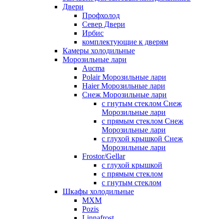
Двери
Профхолод
Север Двери
Ирбис
комплектующие к дверям
Камеры холодильные
Морозильные лари
Aucma
Polair Морозильные лари
Haier Морозильные лари
Снеж Морозильные лари
с гнутым стеклом Снеж
Морозильные лари
с прямым стеклом Снеж
Морозильные лари
с глухой крышкой Снеж
Морозильные лари
Frostor/Gellar
с глухой крышкой
с прямым стеклом
с гнутым стеклом
Шкафы холодильные
МХМ
Pozis
Linnafrost