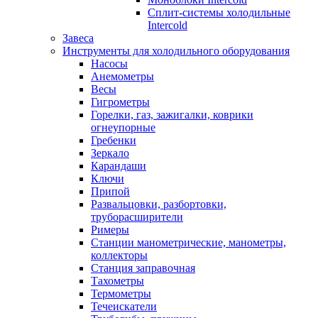
Сплит-системы холодильные
Intercold
Завеса
Инструменты для холодильного оборудования
Насосы
Анемометры
Весы
Гигрометры
Горелки, газ, зажигалки, коврики
огнеупорные
Гребенки
Зеркало
Карандаши
Ключи
Припой
Развальцовки, разбортовки,
труборасширители
Римеры
Станции манометрические, манометры,
коллекторы
Станция заправочная
Тахометры
Термометры
Течеискатели