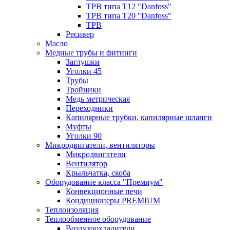
ТРВ типа Т12 "Danfoss"
ТРВ типа Т20 "Danfoss"
ТРВ
Ресивер
Масло
Медные трубы и фитинги
Заглушки
Уголки 45
Трубы
Тройники
Медь метрическая
Переходники
Капилярные трубки, капилярные шланги
Муфты
Уголки 90
Микродвигатели, вентиляторы
Микродвигатели
Вентилятор
Крыльчатка, скоба
Оборудование класса "Премиум"
Конвекционные печи
Кондиционеры PREMIUM
Теплоизоляция
Теплообменное оборудование
Воздухоохладители