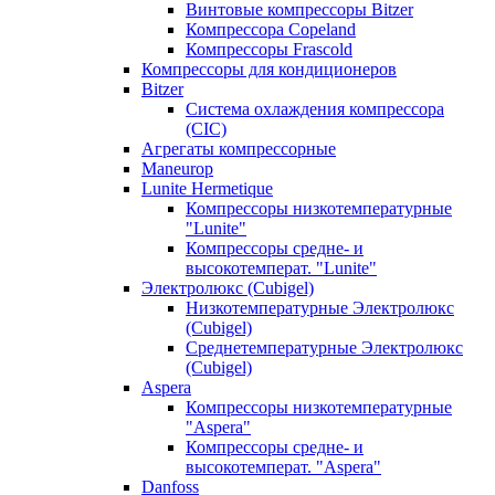
Винтовые компрессоры Bitzer
Компрессора Copeland
Компрессоры Frascold
Компрессоры для кондиционеров
Bitzer
Система охлаждения компрессора
(CIC)
Агрегаты компрессорные
Maneurop
Lunite Hermetique
Компрессоры низкотемпературные
"Lunite"
Компрессоры средне- и
высокотемперат. "Lunite"
Электролюкс (Cubigel)
Низкотемпературные Электролюкс
(Cubigel)
Среднетемпературные Электролюкс
(Cubigel)
Aspera
Компрессоры низкотемпературные
"Aspera"
Компрессоры средне- и
высокотемперат. "Aspera"
Danfoss