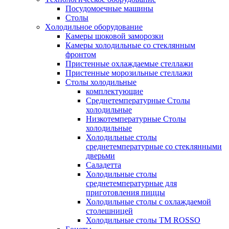
Посудомоечные машины
Столы
Xолодильное оборудование
Камеры шоковой заморозки
Камеры холодильные со стеклянным
фронтом
Пристенные охлаждаемые стеллажи
Пристенные морозильные стеллажи
Столы холодильные
комплектующие
Среднетемпературные Столы
холодильные
Низкотемпературные Столы
холодильные
Холодильные столы
среднетемпературные со стеклянными
дверьми
Саладетта
Холодильные столы
среднетемпературные для
приготовления пиццы
Холодильные столы с охлаждаемой
столешницей
Холодильные столы ТМ ROSSO