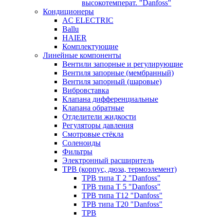
высокотемперат. "Danfoss"
Кондиционеры
AC ELECTRIC
Ballu
HAIER
Комплектующие
Линейные компоненты
Вентили запорные и регулирующие
Вентиля запорные (мембранный)
Вентиля запорный (шаровые)
Вибровставка
Клапана дифференциальные
Клапана обратные
Отделители жидкости
Регуляторы давления
Смотровые стёкла
Соленоиды
Фильтры
Электронный расширитель
ТРВ (корпус, дюза, термоэлемент)
ТРВ типа Т 2 "Danfoss"
ТРВ типа Т 5 "Danfoss"
ТРВ типа Т12 "Danfoss"
ТРВ типа Т20 "Danfoss"
ТРВ