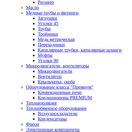
Ресивер
Масло
Медные трубы и фитинги
Заглушки
Уголки 45
Трубы
Тройники
Медь метрическая
Переходники
Капилярные трубки, капилярные шланги
Муфты
Уголки 90
Микродвигатели, вентиляторы
Микродвигатели
Вентилятор
Крыльчатка, скоба
Оборудование класса "Премиум"
Конвекционные печи
Кондиционеры PREMIUM
Теплоизоляция
Теплообменное оборудование
Воздухоохладители
Конденсаторы
Фреон
Электронные компоненты