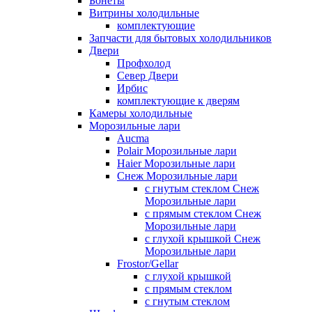
Бонеты
Витрины холодильные
комплектующие
Запчасти для бытовых холодильников
Двери
Профхолод
Север Двери
Ирбис
комплектующие к дверям
Камеры холодильные
Морозильные лари
Aucma
Polair Морозильные лари
Haier Морозильные лари
Снеж Морозильные лари
с гнутым стеклом Снеж
Морозильные лари
с прямым стеклом Снеж
Морозильные лари
с глухой крышкой Снеж
Морозильные лари
Frostor/Gellar
с глухой крышкой
с прямым стеклом
с гнутым стеклом