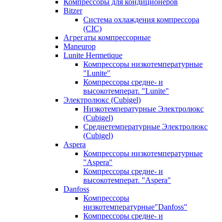
Компрессоры для кондиционеров
Bitzer
Система охлаждения компрессора
(CIC)
Агрегаты компрессорные
Maneurop
Lunite Hermetique
Компрессоры низкотемпературные
"Lunite"
Компрессоры средне- и
высокотемперат. "Lunite"
Электролюкс (Cubigel)
Низкотемпературные Электролюкс
(Cubigel)
Среднетемпературные Электролюкс
(Cubigel)
Aspera
Компрессоры низкотемпературные
"Aspera"
Компрессоры средне- и
высокотемперат. "Aspera"
Danfoss
Компрессоры
низкотемпературные"Danfoss"
Компрессоры средне- и