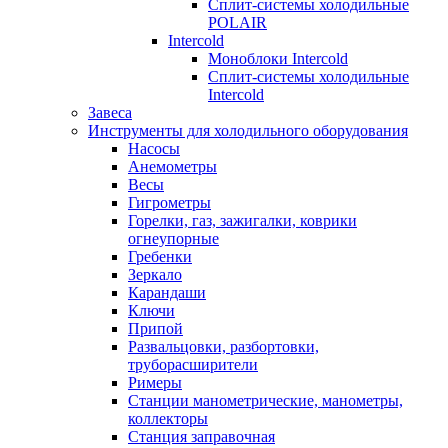
Сплит-системы холодильные
POLAIR
Intercold
Моноблоки Intercold
Сплит-системы холодильные
Intercold
Завеса
Инструменты для холодильного оборудования
Насосы
Анемометры
Весы
Гигрометры
Горелки, газ, зажигалки, коврики
огнеупорные
Гребенки
Зеркало
Карандаши
Ключи
Припой
Развальцовки, разбортовки,
труборасширители
Римеры
Станции манометрические, манометры,
коллекторы
Станция заправочная