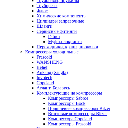
Трубогибы, пружины
Труборезы
Флюс
Химические компоненты
Цилиндры заправочные
Шланги
Сервисные фитинги
Гайки
Муфты локринга
Переходники, краны, проколки
Компрессоры холодильные
Frascold
WANSHENG
Belief
Ankang (Xingfa)
Invotech
Copeland
Атлант. Беларусь
Комплектующие на компрессоры
Компрессоры Sabroe
Компрессоры Bock
Поршневые компрессоры Bitzer
Винтовые компрессоры Bitzer
Компрессора Copeland
Компрессоры Frascold