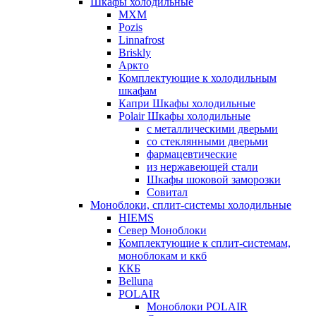
Шкафы холодильные
МХМ
Pozis
Linnafrost
Briskly
Аркто
Комплектующие к холодильным
шкафам
Капри Шкафы холодильные
Polair Шкафы холодильные
с металлическими дверьми
со стеклянными дверьми
фармацевтические
из нержавеющей стали
Шкафы шоковой заморозки
Совитал
Моноблоки, сплит-системы холодильные
HIEMS
Север Моноблоки
Комплектующие к сплит-системам,
моноблокам и ккб
ККБ
Belluna
POLAIR
Моноблоки POLAIR