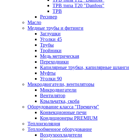
ТРВ типа Т20 "Danfoss"
ТРВ
Ресивер
Масло
Медные трубы и фитинги
Заглушки
Уголки 45
Трубы
Тройники
Медь метрическая
Переходники
Капилярные трубки, капилярные шланги
Муфты
Уголки 90
Микродвигатели, вентиляторы
Микродвигатели
Вентилятор
Крыльчатка, скоба
Оборудование класса "Премиум"
Конвекционные печи
Кондиционеры PREMIUM
Теплоизоляция
Теплообменное оборудование
Воздухоохладители