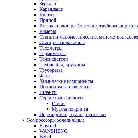
Зеркало
Карандаши
Ключи
Припой
Развальцовки, разбортовки, труборасширител
Римеры
Станции манометрические, манометры, колле
Станция заправочная
Тахометры
Термометры
Течеискатели
Трубогибы, пружины
Труборезы
Флюс
Химические компоненты
Цилиндры заправочные
Шланги
Сервисные фитинги
Гайки
Муфты локринга
Переходники, краны, проколки
Компрессоры холодильные
Frascold
WANSHENG
Belief