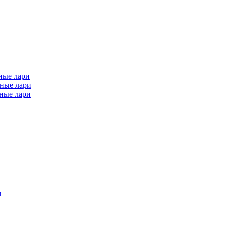
ные лари
ные лари
ные лари
м