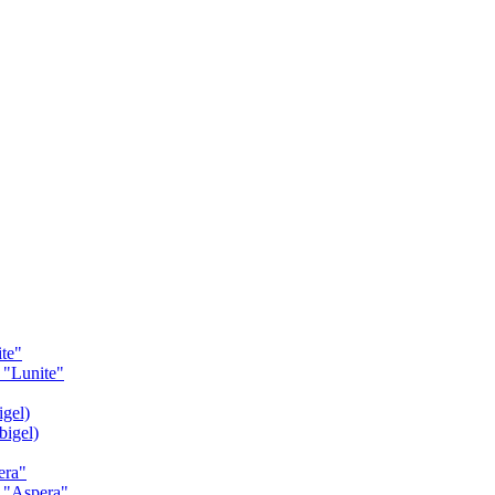
te"
"Lunite"
gel)
igel)
era"
 "Aspera"