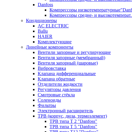
Danfoss
Компрессоры низкотемпературные"Danf
Компрессоры средне- и высокотемперат.
Кондиционеры
AC ELECTRIC
Ballu
HAIER
Комплектующие
Линейные компоненты
Вентили запорные и регулирующие
Вентиля запорные (мембранный)
Вентиля запорный (шаровые)
Вибровставка
Клапана дифференциальные
Клапана обратные
Отделители жидкости
Регуляторы давления
Смотровые стёкла
Соленоиды
Фильтры
Электронный расширитель
ТРВ (корпус, дюза, термоэлемент)
ТРВ типа Т 2 "Danfoss"
ТРВ типа Т 5 "Danfoss"
ТРВ типа Т12 "Danfoss"