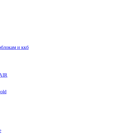
блокам и ккб
AIR
old
е