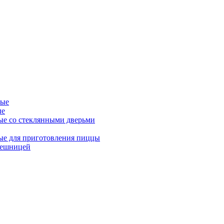
ные
ые
ые со стеклянными дверьми
ые для приготовления пиццы
лешницей