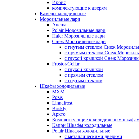
Ирбис
комплектующие к дверям
Камеры холодильные
Морозильные лари
Aucma
Polair Морозильные лари
Haier Морозильные лари
Снеж Морозильные лари
с гнутым стеклом Снеж Морозиль
с прямым стеклом Снеж Морозиль
с глухой крышкой Снеж Морозиль
Frostor/Gellar
с глухой крышкой
с прямым стеклом
с гнутым стеклом
Шкафы холодильные
МХМ
Pozis
Linnafrost
Briskly
Аркто
Комплектующие к холодильным шкафа
Капри Шкафы холодильные
Polair Шкафы холодильные
с металлическими дверьми