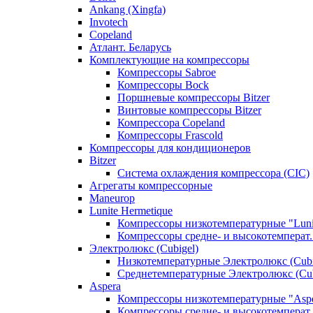
Ankang (Xingfa)
Invotech
Copeland
Атлант. Беларусь
Комплектующие на компрессоры
Компрессоры Sabroe
Компрессоры Bock
Поршневые компрессоры Bitzer
Винтовые компрессоры Bitzer
Компрессора Copeland
Компрессоры Frascold
Компрессоры для кондиционеров
Bitzer
Система охлаждения компрессора (CIC)
Агрегаты компрессорные
Maneurop
Lunite Hermetique
Компрессоры низкотемпературные "Luni
Компрессоры средне- и высокотемперат. 
Электролюкс (Cubigel)
Низкотемпературные Электролюкс (Cubi
Среднетемпературные Электролюкс (Cub
Aspera
Компрессоры низкотемпературные "Asp
Компрессоры средне- и высокотемперат.