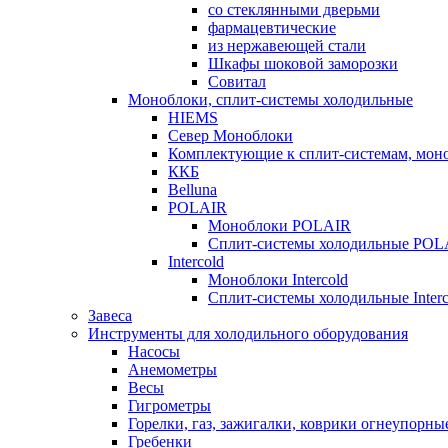
со стеклянными дверьми
фармацевтические
из нержавеющей стали
Шкафы шоковой заморозки
Совитал
Моноблоки, сплит-системы холодильные
HIEMS
Север Моноблоки
Комплектующие к сплит-системам, моно
ККБ
Belluna
POLAIR
Моноблоки POLAIR
Сплит-системы холодильные POL
Intercold
Моноблоки Intercold
Сплит-системы холодильные Interc
Завеса
Инструменты для холодильного оборудования
Насосы
Анемометры
Весы
Гигрометры
Горелки, газ, зажигалки, коврики огнеупорны
Гребенки