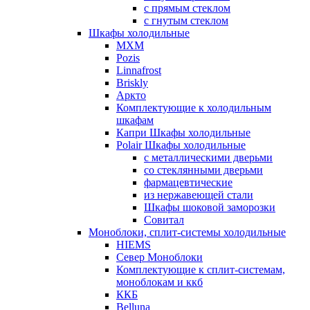
с прямым стеклом
с гнутым стеклом
Шкафы холодильные
МХМ
Pozis
Linnafrost
Briskly
Аркто
Комплектующие к холодильным
шкафам
Капри Шкафы холодильные
Polair Шкафы холодильные
с металлическими дверьми
со стеклянными дверьми
фармацевтические
из нержавеющей стали
Шкафы шоковой заморозки
Совитал
Моноблоки, сплит-системы холодильные
HIEMS
Север Моноблоки
Комплектующие к сплит-системам,
моноблокам и ккб
ККБ
Belluna