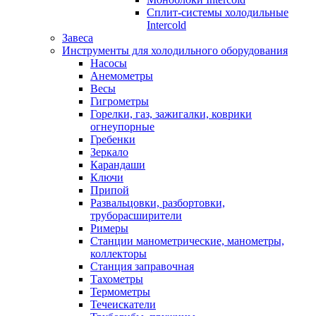
Сплит-системы холодильные
Intercold
Завеса
Инструменты для холодильного оборудования
Насосы
Анемометры
Весы
Гигрометры
Горелки, газ, зажигалки, коврики
огнеупорные
Гребенки
Зеркало
Карандаши
Ключи
Припой
Развальцовки, разбортовки,
труборасширители
Римеры
Станции манометрические, манометры,
коллекторы
Станция заправочная
Тахометры
Термометры
Течеискатели