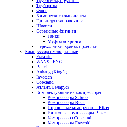
Трубогибы, пружины
Труборезы
Флюс
Химические компоненты
Цилиндры заправочные
Шланги
Сервисные фитинги
Гайки
Муфты локринга
Переходники, краны, проколки
Компрессоры холодильные
Frascold
WANSHENG
Belief
Ankang (Xingfa)
Invotech
Copeland
Атлант. Беларусь
Комплектующие на компрессоры
Компрессоры Sabroe
Компрессоры Bock
Поршневые компрессоры Bitzer
Винтовые компрессоры Bitzer
Компрессора Copeland
Компрессоры Frascold