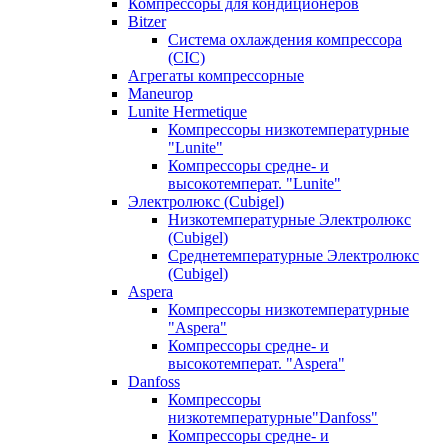
Компрессоры для кондиционеров
Bitzer
Система охлаждения компрессора
(CIC)
Агрегаты компрессорные
Maneurop
Lunite Hermetique
Компрессоры низкотемпературные
"Lunite"
Компрессоры средне- и
высокотемперат. "Lunite"
Электролюкс (Cubigel)
Низкотемпературные Электролюкс
(Cubigel)
Среднетемпературные Электролюкс
(Cubigel)
Aspera
Компрессоры низкотемпературные
"Aspera"
Компрессоры средне- и
высокотемперат. "Aspera"
Danfoss
Компрессоры
низкотемпературные"Danfoss"
Компрессоры средне- и