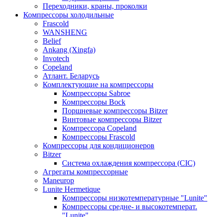
Переходники, краны, проколки
Компрессоры холодильные
Frascold
WANSHENG
Belief
Ankang (Xingfa)
Invotech
Copeland
Атлант. Беларусь
Комплектующие на компрессоры
Компрессоры Sabroe
Компрессоры Bock
Поршневые компрессоры Bitzer
Винтовые компрессоры Bitzer
Компрессора Copeland
Компрессоры Frascold
Компрессоры для кондиционеров
Bitzer
Система охлаждения компрессора (CIC)
Агрегаты компрессорные
Maneurop
Lunite Hermetique
Компрессоры низкотемпературные "Lunite"
Компрессоры средне- и высокотемперат.
"Lunite"