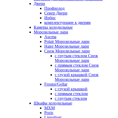
Двери
Профхолод
Север Двери
Ирбис
комплектующие к дверям
Камеры холодильные
Морозильные лари
Aucma
Polair Морозильные лари
Haier Морозильные лари
Снеж Морозильные лари
с гнутым стеклом Снеж
Морозильные лари
с прямым стеклом Снеж
Морозильные лари
с глухой крышкой Снеж
Морозильные лари
Frostor/Gellar
с глухой крышкой
с прямым стеклом
с гнутым стеклом
Шкафы холодильные
МХМ
Pozis
Linnafrost