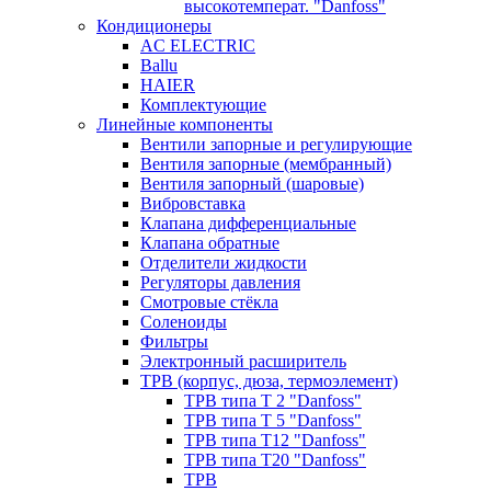
высокотемперат. "Danfoss"
Кондиционеры
AC ELECTRIC
Ballu
HAIER
Комплектующие
Линейные компоненты
Вентили запорные и регулирующие
Вентиля запорные (мембранный)
Вентиля запорный (шаровые)
Вибровставка
Клапана дифференциальные
Клапана обратные
Отделители жидкости
Регуляторы давления
Смотровые стёкла
Соленоиды
Фильтры
Электронный расширитель
ТРВ (корпус, дюза, термоэлемент)
ТРВ типа Т 2 "Danfoss"
ТРВ типа Т 5 "Danfoss"
ТРВ типа Т12 "Danfoss"
ТРВ типа Т20 "Danfoss"
ТРВ