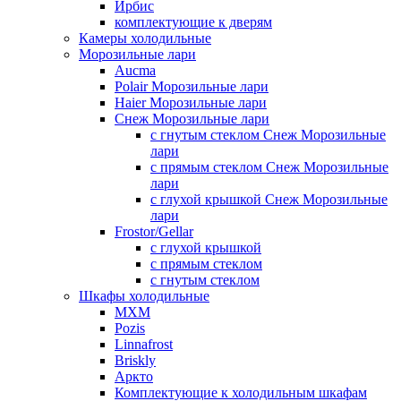
Ирбис
комплектующие к дверям
Камеры холодильные
Морозильные лари
Aucma
Polair Морозильные лари
Haier Морозильные лари
Снеж Морозильные лари
с гнутым стеклом Снеж Морозильные
лари
с прямым стеклом Снеж Морозильные
лари
с глухой крышкой Снеж Морозильные
лари
Frostor/Gellar
с глухой крышкой
с прямым стеклом
с гнутым стеклом
Шкафы холодильные
МХМ
Pozis
Linnafrost
Briskly
Аркто
Комплектующие к холодильным шкафам