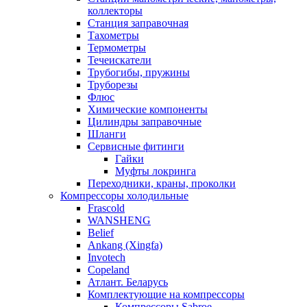
коллекторы
Станция заправочная
Тахометры
Термометры
Течеискатели
Трубогибы, пружины
Труборезы
Флюс
Химические компоненты
Цилиндры заправочные
Шланги
Сервисные фитинги
Гайки
Муфты локринга
Переходники, краны, проколки
Компрессоры холодильные
Frascold
WANSHENG
Belief
Ankang (Xingfa)
Invotech
Copeland
Атлант. Беларусь
Комплектующие на компрессоры
Компрессоры Sabroe