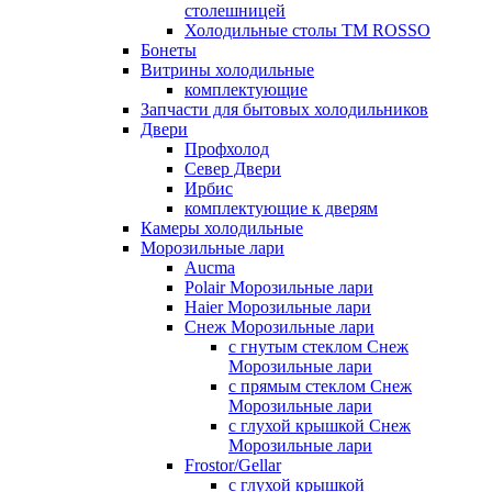
столешницей
Холодильные столы ТМ ROSSO
Бонеты
Витрины холодильные
комплектующие
Запчасти для бытовых холодильников
Двери
Профхолод
Север Двери
Ирбис
комплектующие к дверям
Камеры холодильные
Морозильные лари
Aucma
Polair Морозильные лари
Haier Морозильные лари
Снеж Морозильные лари
с гнутым стеклом Снеж
Морозильные лари
с прямым стеклом Снеж
Морозильные лари
с глухой крышкой Снеж
Морозильные лари
Frostor/Gellar
с глухой крышкой