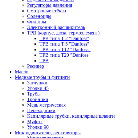
Регуляторы давления
Смотровые стёкла
Соленоиды
Фильтры
Электронный расширитель
ТРВ (корпус, дюза, термоэлемент)
ТРВ типа Т 2 "Danfoss"
ТРВ типа Т 5 "Danfoss"
ТРВ типа Т12 "Danfoss"
ТРВ типа Т20 "Danfoss"
ТРВ
Ресивер
Масло
Медные трубы и фитинги
Заглушки
Уголки 45
Трубы
Тройники
Медь метрическая
Переходники
Капилярные трубки, капилярные шланги
Муфты
Уголки 90
Микродвигатели, вентиляторы