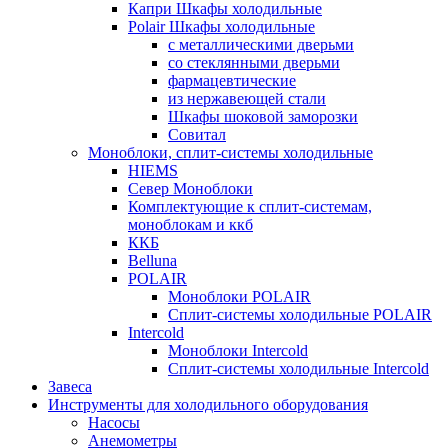
Капри Шкафы холодильные
Polair Шкафы холодильные
с металлическими дверьми
со стеклянными дверьми
фармацевтические
из нержавеющей стали
Шкафы шоковой заморозки
Совитал
Моноблоки, сплит-системы холодильные
HIEMS
Север Моноблоки
Комплектующие к сплит-системам,
моноблокам и ккб
ККБ
Belluna
POLAIR
Моноблоки POLAIR
Сплит-системы холодильные POLAIR
Intercold
Моноблоки Intercold
Сплит-системы холодильные Intercold
Завеса
Инструменты для холодильного оборудования
Насосы
Анемометры