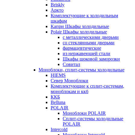
Briskly
Аркто
Комплектующие к холодильным
шкафам
Капри Шкафы холодильные
Polair Шкафы холодильные
с металлическими дверьми
со стеклянными дверьми
фармацевтические
из нержавеющей стали
Шкафы шоковой заморозки
Совитал
Моноблоки, сплит-системы холодильные
HIEMS
Север Моноблоки
Комплектующие к сплит-системам,
моноблокам и ккб
ККБ
Belluna
POLAIR
Моноблоки POLAIR
Сплит-системы холодильные
POLAIR
Intercold
Моноблоки Intercold