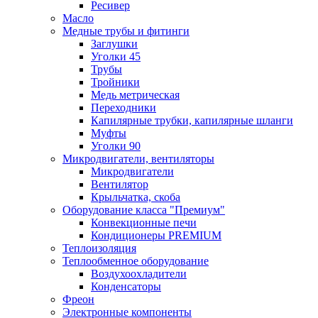
Ресивер
Масло
Медные трубы и фитинги
Заглушки
Уголки 45
Трубы
Тройники
Медь метрическая
Переходники
Капилярные трубки, капилярные шланги
Муфты
Уголки 90
Микродвигатели, вентиляторы
Микродвигатели
Вентилятор
Крыльчатка, скоба
Оборудование класса "Премиум"
Конвекционные печи
Кондиционеры PREMIUM
Теплоизоляция
Теплообменное оборудование
Воздухоохладители
Конденсаторы
Фреон
Электронные компоненты