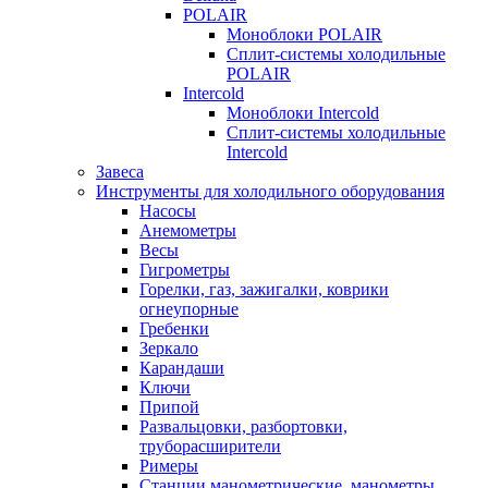
POLAIR
Моноблоки POLAIR
Сплит-системы холодильные
POLAIR
Intercold
Моноблоки Intercold
Сплит-системы холодильные
Intercold
Завеса
Инструменты для холодильного оборудования
Насосы
Анемометры
Весы
Гигрометры
Горелки, газ, зажигалки, коврики
огнеупорные
Гребенки
Зеркало
Карандаши
Ключи
Припой
Развальцовки, разбортовки,
труборасширители
Римеры
Станции манометрические, манометры,