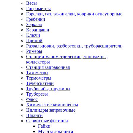
Весы
Гигрометры
Горелки, газ, зажигалки, коврики огнеупорные
Гребенки
Зеркало
Карандаши
Ключи
Припой
Развальцовки, разбортовки, труборасширители
Римеры
Станции манометрические, манометры,
коллекторы
Станция заправочная
Тахометры
Термометры
Течеискатели
Трубогибы, пружины
Труборезы
Флюс
Химические компоненты
Цилиндры заправочные
Шланги
Сервисные фитинги
Гайки
Муфты локринга