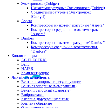
Электролюкс (Cubigel)
Низкотемпературные Электролюкс (Cubigel)
Среднетемпературные Электролюкс
(Cubigel)
Aspera
Компрессоры низкотемпературные "Aspera"
Компрессоры средне- и высокотемперат.
"Aspera"
Danfoss
Компрессоры низкотемпературные"Danfoss"
Компрессоры средне- и высокотемперат.
"Danfoss"
Кондиционеры
AC ELECTRIC
Ballu
HAIER
Комплектующие
Линейные компоненты
Вентили запорные и регулирующие
Вентиля запорные (мембранный)
Вентиля запорный (шаровые)
Вибровставка
Клапана дифференциальные
Клапана обратные
Отделители жидкости