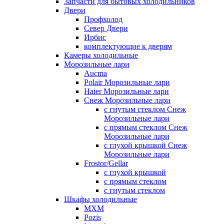
Запчасти для бытовых холодильников
Двери
Профхолод
Север Двери
Ирбис
комплектующие к дверям
Камеры холодильные
Морозильные лари
Aucma
Polair Морозильные лари
Haier Морозильные лари
Снеж Морозильные лари
с гнутым стеклом Снеж
Морозильные лари
с прямым стеклом Снеж
Морозильные лари
с глухой крышкой Снеж
Морозильные лари
Frostor/Gellar
с глухой крышкой
с прямым стеклом
с гнутым стеклом
Шкафы холодильные
МХМ
Pozis