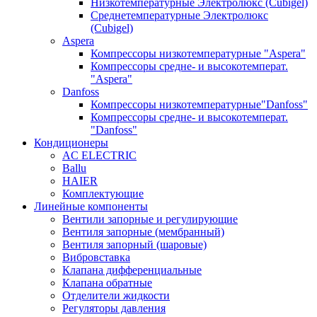
Низкотемпературные Электролюкс (Cubigel)
Среднетемпературные Электролюкс
(Cubigel)
Aspera
Компрессоры низкотемпературные "Aspera"
Компрессоры средне- и высокотемперат.
"Aspera"
Danfoss
Компрессоры низкотемпературные"Danfoss"
Компрессоры средне- и высокотемперат.
"Danfoss"
Кондиционеры
AC ELECTRIC
Ballu
HAIER
Комплектующие
Линейные компоненты
Вентили запорные и регулирующие
Вентиля запорные (мембранный)
Вентиля запорный (шаровые)
Вибровставка
Клапана дифференциальные
Клапана обратные
Отделители жидкости
Регуляторы давления