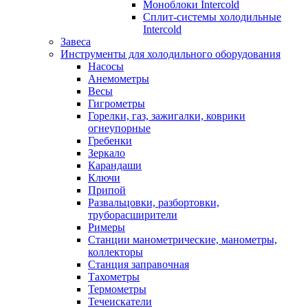
Моноблоки Intercold
Сплит-системы холодильные
Intercold
Завеса
Инструменты для холодильного оборудования
Насосы
Анемометры
Весы
Гигрометры
Горелки, газ, зажигалки, коврики
огнеупорные
Гребенки
Зеркало
Карандаши
Ключи
Припой
Развальцовки, разбортовки,
труборасширители
Римеры
Станции манометрические, манометры,
коллекторы
Станция заправочная
Тахометры
Термометры
Течеискатели