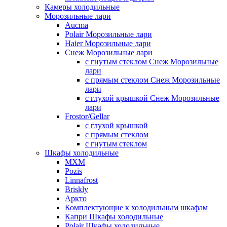
Камеры холодильные
Морозильные лари
Aucma
Polair Морозильные лари
Haier Морозильные лари
Снеж Морозильные лари
с гнутым стеклом Снеж Морозильные
лари
с прямым стеклом Снеж Морозильные
лари
с глухой крышкой Снеж Морозильные
лари
Frostor/Gellar
с глухой крышкой
с прямым стеклом
с гнутым стеклом
Шкафы холодильные
МХМ
Pozis
Linnafrost
Briskly
Аркто
Комплектующие к холодильным шкафам
Капри Шкафы холодильные
Polair Шкафы холодильные