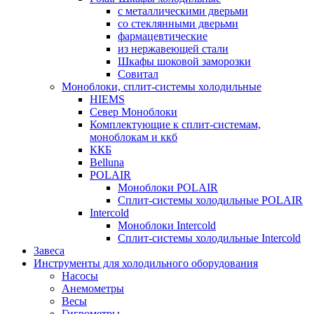
с металлическими дверьми
со стеклянными дверьми
фармацевтические
из нержавеющей стали
Шкафы шоковой заморозки
Совитал
Моноблоки, сплит-системы холодильные
HIEMS
Север Моноблоки
Комплектующие к сплит-системам,
моноблокам и ккб
ККБ
Belluna
POLAIR
Моноблоки POLAIR
Сплит-системы холодильные POLAIR
Intercold
Моноблоки Intercold
Сплит-системы холодильные Intercold
Завеса
Инструменты для холодильного оборудования
Насосы
Анемометры
Весы
Гигрометры