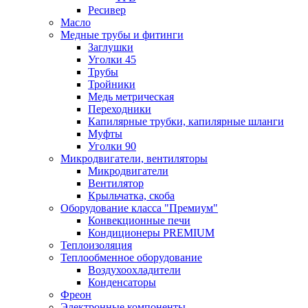
Ресивер
Масло
Медные трубы и фитинги
Заглушки
Уголки 45
Трубы
Тройники
Медь метрическая
Переходники
Капилярные трубки, капилярные шланги
Муфты
Уголки 90
Микродвигатели, вентиляторы
Микродвигатели
Вентилятор
Крыльчатка, скоба
Оборудование класса "Премиум"
Конвекционные печи
Кондиционеры PREMIUM
Теплоизоляция
Теплообменное оборудование
Воздухоохладители
Конденсаторы
Фреон
Электронные компоненты