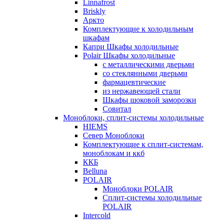
Linnafrost
Briskly
Аркто
Комплектующие к холодильным
шкафам
Капри Шкафы холодильные
Polair Шкафы холодильные
с металлическими дверьми
со стеклянными дверьми
фармацевтические
из нержавеющей стали
Шкафы шоковой заморозки
Совитал
Моноблоки, сплит-системы холодильные
HIEMS
Север Моноблоки
Комплектующие к сплит-системам,
моноблокам и ккб
ККБ
Belluna
POLAIR
Моноблоки POLAIR
Сплит-системы холодильные
POLAIR
Intercold