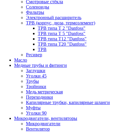
Смотровые стёкла
Соленоиды
Фильтры
Электронный расширитель
ТРВ (корпус, дюза, термоэлемент)
ТРВ типа Т 2 "Danfoss"
ТРВ типа Т 5 "Danfoss"
ТРВ типа Т12 "Danfoss"
ТРВ типа Т20 "Danfoss"
ТРВ
Ресивер
Масло
Медные трубы и фитинги
Заглушки
Уголки 45
Трубы
Тройники
Медь метрическая
Переходники
Капилярные трубки, капилярные шланги
Муфты
Уголки 90
Микродвигатели, вентиляторы
Микродвигатели
Вентилятор