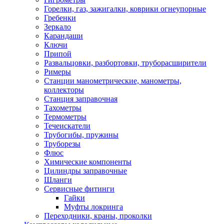
Горелки, газ, зажигалки, коврики огнеупорные
Гребенки
Зеркало
Карандаши
Ключи
Припой
Развальцовки, разбортовки, труборасширители
Римеры
Станции манометрические, манометры,
коллекторы
Станция заправочная
Тахометры
Термометры
Течеискатели
Трубогибы, пружины
Труборезы
Флюс
Химические компоненты
Цилиндры заправочные
Шланги
Сервисные фитинги
Гайки
Муфты локринга
Переходники, краны, проколки