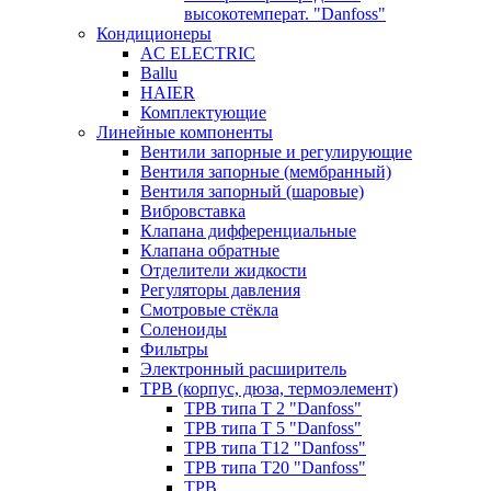
высокотемперат. "Danfoss"
Кондиционеры
AC ELECTRIC
Ballu
HAIER
Комплектующие
Линейные компоненты
Вентили запорные и регулирующие
Вентиля запорные (мембранный)
Вентиля запорный (шаровые)
Вибровставка
Клапана дифференциальные
Клапана обратные
Отделители жидкости
Регуляторы давления
Смотровые стёкла
Соленоиды
Фильтры
Электронный расширитель
ТРВ (корпус, дюза, термоэлемент)
ТРВ типа Т 2 "Danfoss"
ТРВ типа Т 5 "Danfoss"
ТРВ типа Т12 "Danfoss"
ТРВ типа Т20 "Danfoss"
ТРВ