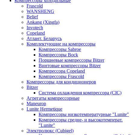
Компрессоры холодильные
Frascold
WANSHENG
Belief
Ankang (Xingfa)
Invotech
Copeland
Атлант. Беларусь
Комплектующие на компрессоры
Компрессоры Sabroe
Компрессоры Bock
Поршневые компрессоры Bitzer
Винтовые компрессоры Bitzer
Компрессора Copeland
Компрессоры Frascold
Компрессоры для кондиционеров
Bitzer
Система охлаждения компрессора (CIC)
Агрегаты компрессорные
Maneurop
Lunite Hermetique
Компрессоры низкотемпературные "Lunite"
Компрессоры средне- и высокотемперат.
"Lunite"
Электролюкс (Cubigel)