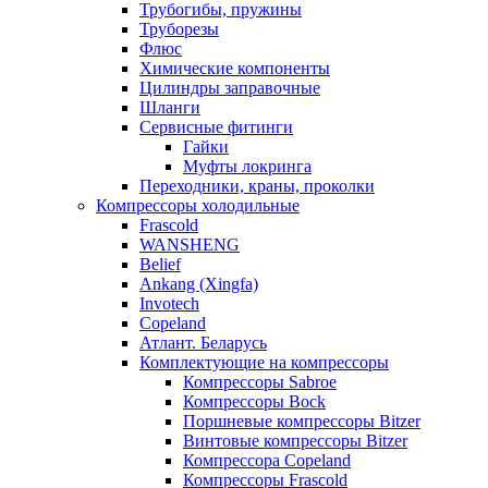
Трубогибы, пружины
Труборезы
Флюс
Химические компоненты
Цилиндры заправочные
Шланги
Сервисные фитинги
Гайки
Муфты локринга
Переходники, краны, проколки
Компрессоры холодильные
Frascold
WANSHENG
Belief
Ankang (Xingfa)
Invotech
Copeland
Атлант. Беларусь
Комплектующие на компрессоры
Компрессоры Sabroe
Компрессоры Bock
Поршневые компрессоры Bitzer
Винтовые компрессоры Bitzer
Компрессора Copeland
Компрессоры Frascold