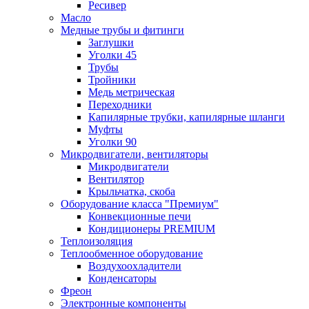
Ресивер
Масло
Медные трубы и фитинги
Заглушки
Уголки 45
Трубы
Тройники
Медь метрическая
Переходники
Капилярные трубки, капилярные шланги
Муфты
Уголки 90
Микродвигатели, вентиляторы
Микродвигатели
Вентилятор
Крыльчатка, скоба
Оборудование класса "Премиум"
Конвекционные печи
Кондиционеры PREMIUM
Теплоизоляция
Теплообменное оборудование
Воздухоохладители
Конденсаторы
Фреон
Электронные компоненты