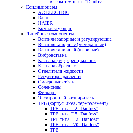
высокотемперат. "Danfoss"
Кондиционеры
AC ELECTRIC
Ballu
HAIER
Комплектующие
Линейные компоненты
Вентили запорные и регулирующие
Вентиля запорные (мембранный)
Вентиля запорный (шаровые)
Вибровставка
Клапана дифференциальные
Клапана обратные
Отделители жидкости
Регуляторы давления
Смотровые стёкла
Соленоиды
Фильтры
Электронный расширитель
ТРВ (корпус, дюза, термоэлемент)
ТРВ типа Т 2 "Danfoss"
ТРВ типа Т 5 "Danfoss"
ТРВ типа Т12 "Danfoss"
ТРВ типа Т20 "Danfoss"
ТРВ