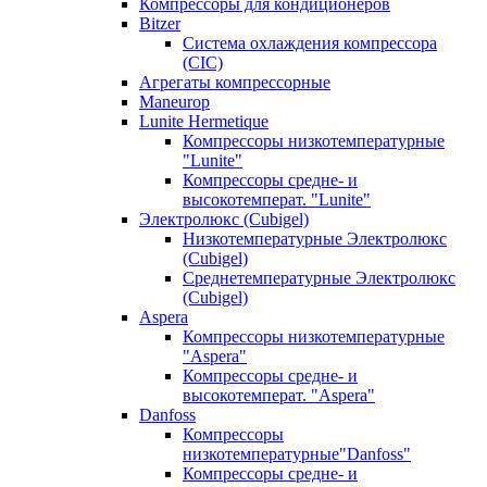
Компрессоры для кондиционеров
Bitzer
Система охлаждения компрессора
(CIC)
Агрегаты компрессорные
Maneurop
Lunite Hermetique
Компрессоры низкотемпературные
"Lunite"
Компрессоры средне- и
высокотемперат. "Lunite"
Электролюкс (Cubigel)
Низкотемпературные Электролюкс
(Cubigel)
Среднетемпературные Электролюкс
(Cubigel)
Aspera
Компрессоры низкотемпературные
"Aspera"
Компрессоры средне- и
высокотемперат. "Aspera"
Danfoss
Компрессоры
низкотемпературные"Danfoss"
Компрессоры средне- и