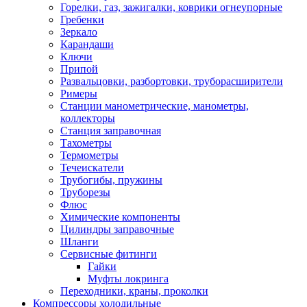
Горелки, газ, зажигалки, коврики огнеупорные
Гребенки
Зеркало
Карандаши
Ключи
Припой
Развальцовки, разбортовки, труборасширители
Римеры
Станции манометрические, манометры,
коллекторы
Станция заправочная
Тахометры
Термометры
Течеискатели
Трубогибы, пружины
Труборезы
Флюс
Химические компоненты
Цилиндры заправочные
Шланги
Сервисные фитинги
Гайки
Муфты локринга
Переходники, краны, проколки
Компрессоры холодильные