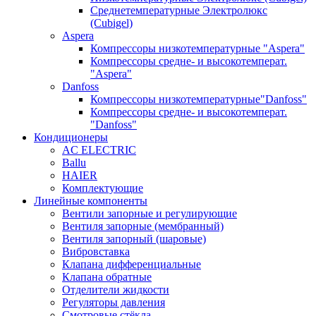
Среднетемпературные Электролюкс
(Cubigel)
Aspera
Компрессоры низкотемпературные "Aspera"
Компрессоры средне- и высокотемперат.
"Aspera"
Danfoss
Компрессоры низкотемпературные"Danfoss"
Компрессоры средне- и высокотемперат.
"Danfoss"
Кондиционеры
AC ELECTRIC
Ballu
HAIER
Комплектующие
Линейные компоненты
Вентили запорные и регулирующие
Вентиля запорные (мембранный)
Вентиля запорный (шаровые)
Вибровставка
Клапана дифференциальные
Клапана обратные
Отделители жидкости
Регуляторы давления
Смотровые стёкла