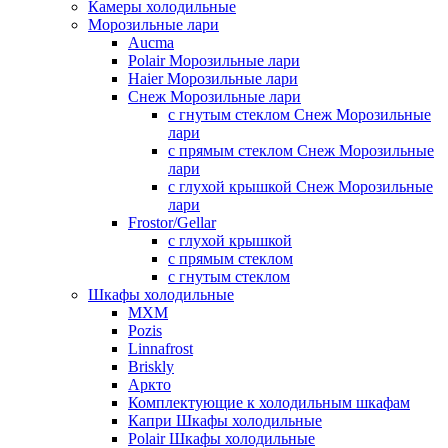
Камеры холодильные
Морозильные лари
Aucma
Polair Морозильные лари
Haier Морозильные лари
Снеж Морозильные лари
с гнутым стеклом Снеж Морозильные
лари
с прямым стеклом Снеж Морозильные
лари
с глухой крышкой Снеж Морозильные
лари
Frostor/Gellar
с глухой крышкой
с прямым стеклом
с гнутым стеклом
Шкафы холодильные
МХМ
Pozis
Linnafrost
Briskly
Аркто
Комплектующие к холодильным шкафам
Капри Шкафы холодильные
Polair Шкафы холодильные