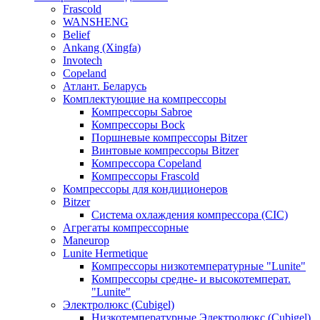
Frascold
WANSHENG
Belief
Ankang (Xingfa)
Invotech
Copeland
Атлант. Беларусь
Комплектующие на компрессоры
Компрессоры Sabroe
Компрессоры Bock
Поршневые компрессоры Bitzer
Винтовые компрессоры Bitzer
Компрессора Copeland
Компрессоры Frascold
Компрессоры для кондиционеров
Bitzer
Система охлаждения компрессора (CIC)
Агрегаты компрессорные
Maneurop
Lunite Hermetique
Компрессоры низкотемпературные "Lunite"
Компрессоры средне- и высокотемперат.
"Lunite"
Электролюкс (Cubigel)
Низкотемпературные Электролюкс (Cubigel)