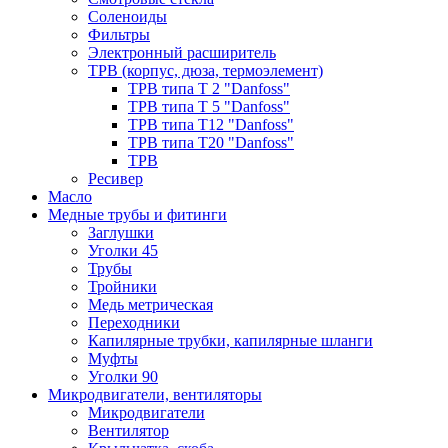
Соленоиды
Фильтры
Электронный расширитель
ТРВ (корпус, дюза, термоэлемент)
ТРВ типа Т 2 "Danfoss"
ТРВ типа Т 5 "Danfoss"
ТРВ типа Т12 "Danfoss"
ТРВ типа Т20 "Danfoss"
ТРВ
Ресивер
Масло
Медные трубы и фитинги
Заглушки
Уголки 45
Трубы
Тройники
Медь метрическая
Переходники
Капилярные трубки, капилярные шланги
Муфты
Уголки 90
Микродвигатели, вентиляторы
Микродвигатели
Вентилятор