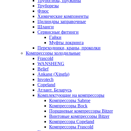
Трубогибы, пружины
Труборезы
Флюс
Химические компоненты
Цилиндры заправочные
Шланги
Сервисные фитинги
Гайки
Муфты локринга
Переходники, краны, проколки
Компрессоры холодильные
Frascold
WANSHENG
Belief
Ankang (Xingfa)
Invotech
Copeland
Атлант. Беларусь
Комплектующие на компрессоры
Компрессоры Sabroe
Компрессоры Bock
Поршневые компрессоры Bitzer
Винтовые компрессоры Bitzer
Компрессора Copeland
Компрессоры Frascold