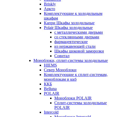
Briskly
Аркто
Комплектующие к холодильным
шкафам
Капри Шкафы холодильные
Polair Шкафы холодильные
с металлическими дверьми
со стеклянными дверьми
фармацевтические
из нержавеющей стали
Шкафы шоковой заморозки
Совитал
Моноблоки, сплит-системы холодильные
HIEMS
Север Моноблоки
Комплектующие к сплит-системам,
моноблокам и ккб
ККБ
Belluna
POLAIR
Моноблоки POLAIR
Сплит-системы холодильные
POLAIR
Intercold
Моноблоки Intercold