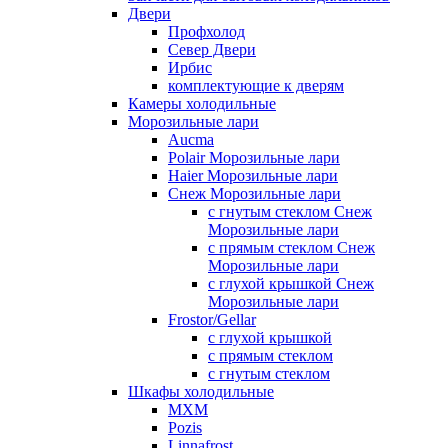
Двери
Профхолод
Север Двери
Ирбис
комплектующие к дверям
Камеры холодильные
Морозильные лари
Aucma
Polair Морозильные лари
Haier Морозильные лари
Снеж Морозильные лари
с гнутым стеклом Снеж
Морозильные лари
с прямым стеклом Снеж
Морозильные лари
с глухой крышкой Снеж
Морозильные лари
Frostor/Gellar
с глухой крышкой
с прямым стеклом
с гнутым стеклом
Шкафы холодильные
МХМ
Pozis
Linnafrost