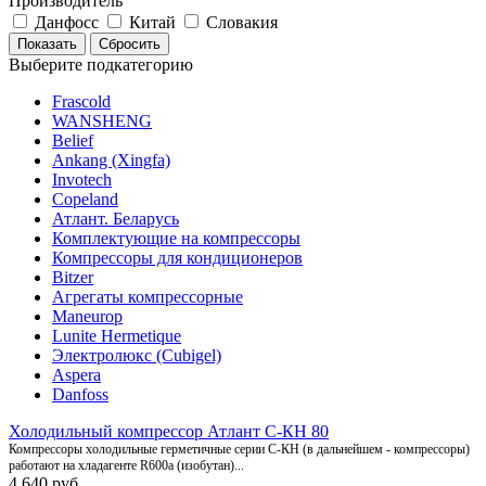
Производитель
Данфосс
Китай
Словакия
Выберите подкатегорию
Frascold
WANSHENG
Belief
Ankang (Xingfa)
Invotech
Copeland
Атлант. Беларусь
Комплектующие на компрессоры
Компрессоры для кондиционеров
Bitzer
Агрегаты компрессорные
Maneurop
Lunite Hermetique
Электролюкс (Cubigel)
Aspera
Danfoss
Холодильный компрессор Атлант С-КН 80
Компрессоры холодильные герметичные серии С-КН (в дальнейшем - компрессоры)
работают на хладагенте R600a (изобутан)...
4 640 руб.