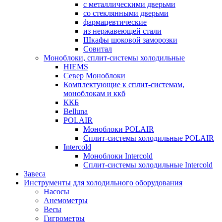
с металлическими дверьми
со стеклянными дверьми
фармацевтические
из нержавеющей стали
Шкафы шоковой заморозки
Совитал
Моноблоки, сплит-системы холодильные
HIEMS
Север Моноблоки
Комплектующие к сплит-системам,
моноблокам и ккб
ККБ
Belluna
POLAIR
Моноблоки POLAIR
Сплит-системы холодильные POLAIR
Intercold
Моноблоки Intercold
Сплит-системы холодильные Intercold
Завеса
Инструменты для холодильного оборудования
Насосы
Анемометры
Весы
Гигрометры