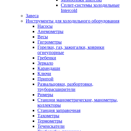
Сплит-системы холодильные
Intercold
Завеса
Инструменты для холодильного оборудования
Насосы
Анемометры
Весы
Гигрометры
Горелки, газ, зажигалки, коврики
огнеупорные
Гребенки
Зеркало
Карандаши
Ключи
Припой
Развальцовки, разбортовки,
труборасширители
Римеры
Станции манометрические, манометры,
коллекторы
Станция заправочная
Тахометры
Термометры
Течеискатели