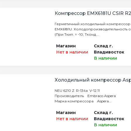
Компрессор EMX6181U CSIR R
Герметичный холодильный компрессор 
EMX6181U. Холодопроизводительность со
(При Ткип. = -10, Тконд....
Магазин
Склад г.
Нет в наличии
Владивосток
В наличии
Холодильный компрессор Asp
NEU 6210 Z R-134а V-12.11
Производитель Embraco Aspera
Марка компрессора Aspera...
Магазин
Склад г.
Нет в наличии
Владивосток
В наличии