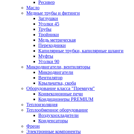
Ресивер
Масло
Медные трубы и фитинги
Заглушки
Уголки 45
Трубы
Тройники
Медь метрическая
Переходники
Капилярные трубки, капилярные шланги
Муфты
Уголки 90
Микродвигатели, вентиляторы
Микродвигатели
Вентилятор
Крыльчатка, скоба
Оборудование класса "Премиум"
Конвекционные печи
Кондиционеры PREMIUM
Теплоизоляция
Теплообменное оборудование
Воздухоохладители
Конденсаторы
Фреон
Электронные компоненты