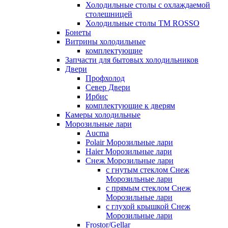
Холодильные столы с охлаждаемой
столешницей
Холодильные столы ТМ ROSSO
Бонеты
Витрины холодильные
комплектующие
Запчасти для бытовых холодильников
Двери
Профхолод
Север Двери
Ирбис
комплектующие к дверям
Камеры холодильные
Морозильные лари
Aucma
Polair Морозильные лари
Haier Морозильные лари
Снеж Морозильные лари
с гнутым стеклом Снеж
Морозильные лари
с прямым стеклом Снеж
Морозильные лари
с глухой крышкой Снеж
Морозильные лари
Frostor/Gellar