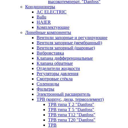
высокотемперат. "Danfoss"
Кондиционеры
AC ELECTRIC
Ballu
HAIER
Комплектующие
Линейные компоненты
Вентили запорные и регулирующие
Вентиля запорные (мембранный)
Вентиля запорный (шаровые)
Вибровставка
Клапана дифференциальные
Клапана обратные
Отделители жидкости
Регуляторы давления
Смотровые стёкла
Соленоиды
Фильтры
Электронный расширитель
ТРВ (корпус, дюза, термоэлемент)
ТРВ типа Т 2 "Danfoss"
ТРВ типа Т 5 "Danfoss"
ТРВ типа Т12 "Danfoss"
ТРВ типа Т20 "Danfoss"
ТРВ