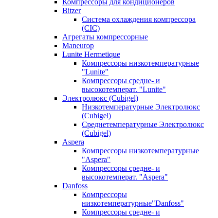
Компрессоры для кондиционеров
Bitzer
Система охлаждения компрессора
(CIC)
Агрегаты компрессорные
Maneurop
Lunite Hermetique
Компрессоры низкотемпературные
"Lunite"
Компрессоры средне- и
высокотемперат. "Lunite"
Электролюкс (Cubigel)
Низкотемпературные Электролюкс
(Cubigel)
Среднетемпературные Электролюкс
(Cubigel)
Aspera
Компрессоры низкотемпературные
"Aspera"
Компрессоры средне- и
высокотемперат. "Aspera"
Danfoss
Компрессоры
низкотемпературные"Danfoss"
Компрессоры средне- и