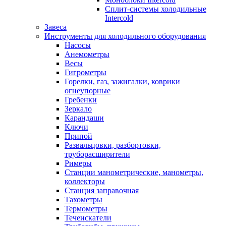
Сплит-системы холодильные
Intercold
Завеса
Инструменты для холодильного оборудования
Насосы
Анемометры
Весы
Гигрометры
Горелки, газ, зажигалки, коврики
огнеупорные
Гребенки
Зеркало
Карандаши
Ключи
Припой
Развальцовки, разбортовки,
труборасширители
Римеры
Станции манометрические, манометры,
коллекторы
Станция заправочная
Тахометры
Термометры
Течеискатели