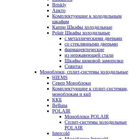
Briskly
Аркто
Комплектующие к холодильным
шкафам
Капри Шкафы холодильные
Polair Шкафы холодильные
с металлическими дверьми
со стеклянными дверьми
фармацевтические
из нержавеющей стали
Шкафы шоковой заморозки
Совитал
Моноблоки, сплит-системы холодильные
HIEMS
Север Моноблоки
Комплектующие к сплит-системам,
моноблокам и ккб
ККБ
Belluna
POLAIR
Моноблоки POLAIR
Сплит-системы холодильные
POLAIR
Intercold
Моноблоки Intercold