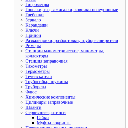
Гигрометры
Горелки, газ, зажигалки, коврики огнеупорные
Гребенки
Зеркало
Карандаши
Ключи
Припой
Развальцовки, разбортовки, труборасширители
Римеры
Станции манометрические, манометры,
коллекторы
Станция заправочная
Тахометры
Термометры
Течеискатели
Трубогибы, пружины
Труборезы
Флюс
Химические компоненты
Цилиндры заправочные
Шланги
Сервисные фитинги
Гайки
Муфты локринга
Переходники, краны, проколки