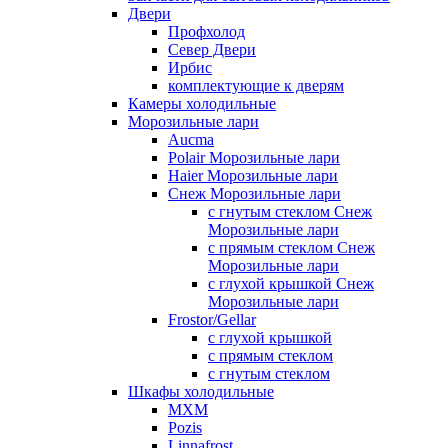
Двери
Профхолод
Север Двери
Ирбис
комплектующие к дверям
Камеры холодильные
Морозильные лари
Aucma
Polair Морозильные лари
Haier Морозильные лари
Снеж Морозильные лари
с гнутым стеклом Снеж
Морозильные лари
с прямым стеклом Снеж
Морозильные лари
с глухой крышкой Снеж
Морозильные лари
Frostor/Gellar
с глухой крышкой
с прямым стеклом
с гнутым стеклом
Шкафы холодильные
МХМ
Pozis
Linnafrost