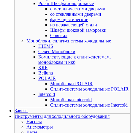
Polair Шкафы холодильные
с металлическими дверьми
со стеклянными дверьми
фармацевтические
из нержавеющей стали
Шкафы шоковой заморозки
Совитал
Моноблоки, сплит-системы холодильные
HIEMS
Север Моноблоки
Комплектующие к сплит-системам,
моноблокам и ккб
ККБ
Belluna
POLAIR
Моноблоки POLAIR
Сплит-системы холодильные POLAIR
Intercold
Моноблоки Intercold
Сплит-системы холодильные Intercold
Завеса
Инструменты для холодильного оборудования
Насосы
Анемометры
Весы