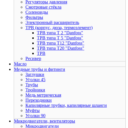
Регуляторы давления
Смотровые стёкла
Соленоиды
Фильтры
Электронный расширитель
ТРВ (корпус, дюза, термоэлемент)
ТРВ типа Т 2 "Danfoss"
ТРВ типа Т 5 "Danfoss"
ТРВ типа Т12 "Danfoss"
ТРВ типа Т20 "Danfoss"
ТРВ
Ресивер
Масло
Медные трубы и фитинги
Заглушки
Уголки 45
Трубы
Тройники
Медь метрическая
Переходники
Капилярные трубки, капилярные шланги
Муфты
Уголки 90
Микродвигатели, вентиляторы
Микродвигатели