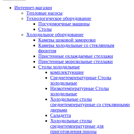
Интернет-магазин
Tепловые насосы
Tехнологическое оборудование
Посудомоечные машины
Столы
Xолодильное оборудование
Камеры шоковой заморозки
Камеры холодильные со стеклянным
фронтом
Пристенные охлаждаемые стеллажи
Пристенные морозильные стеллажи
Столы холодильные
комплектующие
Среднетемпературные Столы
холодильные
Низкотемпературные Столы
холодильные
Холодильные столы
среднетемпературные со стеклянными
дверьми
Саладетта
Холодильные столы
среднетемпературные для
приготовления пиццы