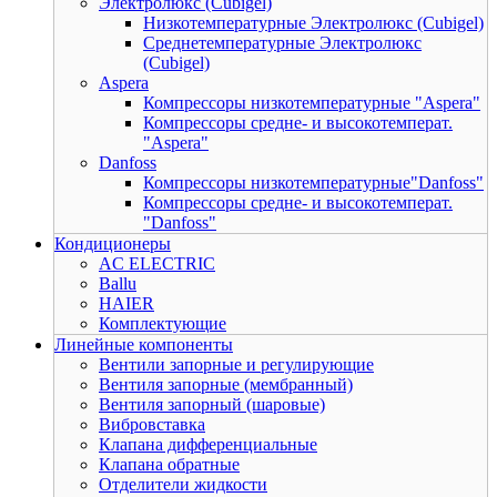
Электролюкс (Cubigel)
Низкотемпературные Электролюкс (Cubigel)
Среднетемпературные Электролюкс
(Cubigel)
Aspera
Компрессоры низкотемпературные "Aspera"
Компрессоры средне- и высокотемперат.
"Aspera"
Danfoss
Компрессоры низкотемпературные"Danfoss"
Компрессоры средне- и высокотемперат.
"Danfoss"
Кондиционеры
AC ELECTRIC
Ballu
HAIER
Комплектующие
Линейные компоненты
Вентили запорные и регулирующие
Вентиля запорные (мембранный)
Вентиля запорный (шаровые)
Вибровставка
Клапана дифференциальные
Клапана обратные
Отделители жидкости