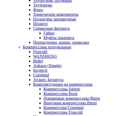
Трубогибы, пружины
Труборезы
Флюс
Химические компоненты
Цилиндры заправочные
Шланги
Сервисные фитинги
Гайки
Муфты локринга
Переходники, краны, проколки
Компрессоры холодильные
Frascold
WANSHENG
Belief
Ankang (Xingfa)
Invotech
Copeland
Атлант. Беларусь
Комплектующие на компрессоры
Компрессоры Sabroe
Компрессоры Bock
Поршневые компрессоры Bitzer
Винтовые компрессоры Bitzer
Компрессора Copeland
Компрессоры Frascold