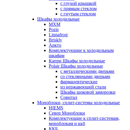
с глухой крышкой
с прямым стеклом
с гнутым стеклом
Шкафы холодильные
МХМ
Pozis
Linnafrost
Briskly
Аркто
Комплектующие к холодильным
шкафам
Капри Шкафы холодильные
Polair Шкафы холодильные
с металлическими дверьми
со стеклянными дверьми
фармацевтические
из нержавеющей стали
Шкафы шоковой заморозки
Совитал
Моноблоки, сплит-системы холодильные
HIEMS
Север Моноблоки
Комплектующие к сплит-системам,
моноблокам и ккб
ККБ