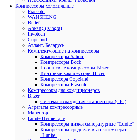
Компрессоры холодильные
Frascold
WANSHENG
Belief
Ankang (Xingfa)
Invotech
Copeland
Атлант. Беларусь
Комплектующие на компрессоры
Компрессоры Sabroe
Компрессоры Bock
Поршневые компрессоры Bitzer
Винтовые компрессоры Bitzer
Компрессора Copeland
Компрессоры Frascold
Компрессоры для кондиционеров
Bitzer
Система охлаждения компрессора (CIC)
Агрегаты компрессорные
Maneurop
Lunite Hermetique
Компрессоры низкотемпературные "Lunite"
Компрессоры средне- и высокотемперат.
"Lunite"