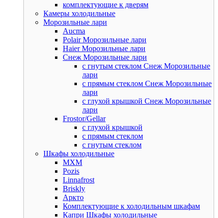
комплектующие к дверям
Камеры холодильные
Морозильные лари
Aucma
Polair Морозильные лари
Haier Морозильные лари
Снеж Морозильные лари
с гнутым стеклом Снеж Морозильные
лари
с прямым стеклом Снеж Морозильные
лари
с глухой крышкой Снеж Морозильные
лари
Frostor/Gellar
с глухой крышкой
с прямым стеклом
с гнутым стеклом
Шкафы холодильные
МХМ
Pozis
Linnafrost
Briskly
Аркто
Комплектующие к холодильным шкафам
Капри Шкафы холодильные