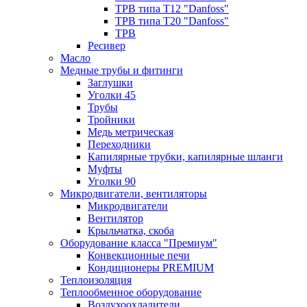
ТРВ типа Т12 "Danfoss"
ТРВ типа Т20 "Danfoss"
ТРВ
Ресивер
Масло
Медные трубы и фитинги
Заглушки
Уголки 45
Трубы
Тройники
Медь метрическая
Переходники
Капилярные трубки, капилярные шланги
Муфты
Уголки 90
Микродвигатели, вентиляторы
Микродвигатели
Вентилятор
Крыльчатка, скоба
Оборудование класса "Премиум"
Конвекционные печи
Кондиционеры PREMIUM
Теплоизоляция
Теплообменное оборудование
Воздухоохладители