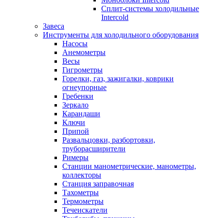
Сплит-системы холодильные
Intercold
Завеса
Инструменты для холодильного оборудования
Насосы
Анемометры
Весы
Гигрометры
Горелки, газ, зажигалки, коврики
огнеупорные
Гребенки
Зеркало
Карандаши
Ключи
Припой
Развальцовки, разбортовки,
труборасширители
Римеры
Станции манометрические, манометры,
коллекторы
Станция заправочная
Тахометры
Термометры
Течеискатели