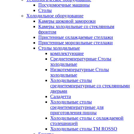
Посудомоечные машины
Столы
Xолодильное оборудование
Камеры шоковой заморозки
Камеры холодильные со стеклянным
фронтом
Пристенные охлаждаемые стеллажи
Пристенные морозильные стеллажи
Столы холодильные
комплектующие
Среднетемпературные Столы
холодильные
Низкотемпературные Столы
холодильные
Холодильные столы
среднетемпературные со стеклянными
дверьми
Саладетта
Холодильные столы
среднетемпературные для
приготовления пиццы
Холодильные столы с охлаждаемой
столешницей
Холодильные столы ТМ ROSSO