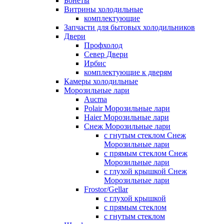
Бонеты
Витрины холодильные
комплектующие
Запчасти для бытовых холодильников
Двери
Профхолод
Север Двери
Ирбис
комплектующие к дверям
Камеры холодильные
Морозильные лари
Aucma
Polair Морозильные лари
Haier Морозильные лари
Снеж Морозильные лари
с гнутым стеклом Снеж
Морозильные лари
с прямым стеклом Снеж
Морозильные лари
с глухой крышкой Снеж
Морозильные лари
Frostor/Gellar
с глухой крышкой
с прямым стеклом
с гнутым стеклом