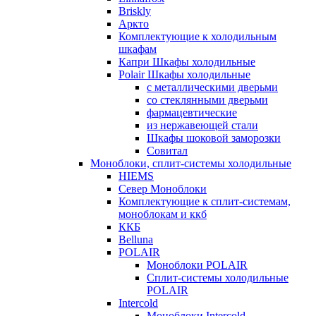
Briskly
Аркто
Комплектующие к холодильным
шкафам
Капри Шкафы холодильные
Polair Шкафы холодильные
с металлическими дверьми
со стеклянными дверьми
фармацевтические
из нержавеющей стали
Шкафы шоковой заморозки
Совитал
Моноблоки, сплит-системы холодильные
HIEMS
Север Моноблоки
Комплектующие к сплит-системам,
моноблокам и ккб
ККБ
Belluna
POLAIR
Моноблоки POLAIR
Сплит-системы холодильные
POLAIR
Intercold
Моноблоки Intercold