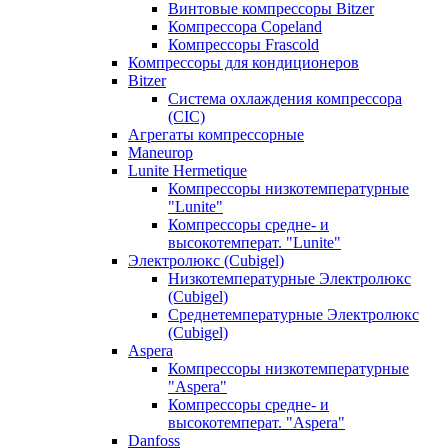
Винтовые компрессоры Bitzer
Компрессора Copeland
Компрессоры Frascold
Компрессоры для кондиционеров
Bitzer
Система охлаждения компрессора
(CIC)
Агрегаты компрессорные
Maneurop
Lunite Hermetique
Компрессоры низкотемпературные
"Lunite"
Компрессоры средне- и
высокотемперат. "Lunite"
Электролюкс (Cubigel)
Низкотемпературные Электролюкс
(Cubigel)
Среднетемпературные Электролюкс
(Cubigel)
Aspera
Компрессоры низкотемпературные
"Aspera"
Компрессоры средне- и
высокотемперат. "Aspera"
Danfoss