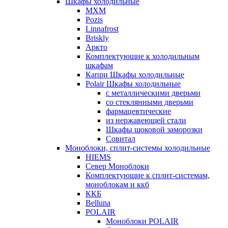
Шкафы холодильные
МХМ
Pozis
Linnafrost
Briskly
Аркто
Комплектующие к холодильным
шкафам
Капри Шкафы холодильные
Polair Шкафы холодильные
с металлическими дверьми
со стеклянными дверьми
фармацевтические
из нержавеющей стали
Шкафы шоковой заморозки
Совитал
Моноблоки, сплит-системы холодильные
HIEMS
Север Моноблоки
Комплектующие к сплит-системам,
моноблокам и ккб
ККБ
Belluna
POLAIR
Моноблоки POLAIR