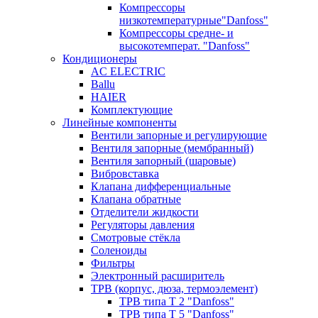
Компрессоры
низкотемпературные"Danfoss"
Компрессоры средне- и
высокотемперат. "Danfoss"
Кондиционеры
AC ELECTRIC
Ballu
HAIER
Комплектующие
Линейные компоненты
Вентили запорные и регулирующие
Вентиля запорные (мембранный)
Вентиля запорный (шаровые)
Вибровставка
Клапана дифференциальные
Клапана обратные
Отделители жидкости
Регуляторы давления
Смотровые стёкла
Соленоиды
Фильтры
Электронный расширитель
ТРВ (корпус, дюза, термоэлемент)
ТРВ типа Т 2 "Danfoss"
ТРВ типа Т 5 "Danfoss"