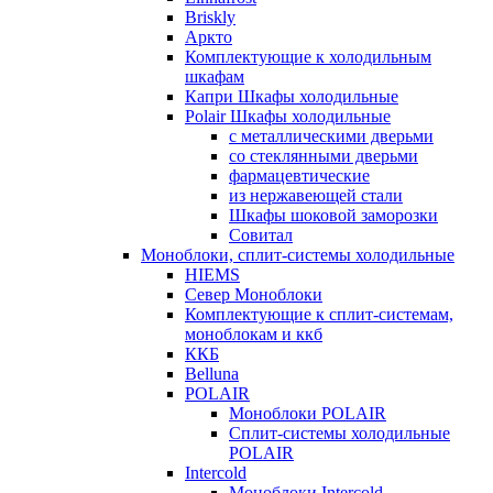
Briskly
Аркто
Комплектующие к холодильным
шкафам
Капри Шкафы холодильные
Polair Шкафы холодильные
с металлическими дверьми
со стеклянными дверьми
фармацевтические
из нержавеющей стали
Шкафы шоковой заморозки
Совитал
Моноблоки, сплит-системы холодильные
HIEMS
Север Моноблоки
Комплектующие к сплит-системам,
моноблокам и ккб
ККБ
Belluna
POLAIR
Моноблоки POLAIR
Сплит-системы холодильные
POLAIR
Intercold
Моноблоки Intercold