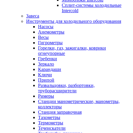
Сплит-системы холодильные
Intercold
Завеса
Инструменты для холодильного оборудования
Насосы
Анемометры
Весы
Гигрометры
Горелки, газ, зажигалки, коврики
огнеупорные
Гребенки
Зеркало
Карандаши
Ключи
Припой
Развальцовки, разбортовки,
труборасширители
Римеры
Станции манометрические, манометры,
коллекторы
Станция заправочная
Тахометры
Термометры
Течеискатели