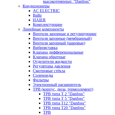
высокотемперат. "Danfoss"
Кондиционеры
AC ELECTRIC
Ballu
HAIER
Комплектующие
Линейные компоненты
Вентили запорные и регулирующие
Вентиля запорные (мембранный)
Вентиля запорный (шаровые)
Вибровставка
Клапана дифференциальные
Клапана обратные
Отделители жидкости
Регуляторы давления
Смотровые стёкла
Соленоиды
Фильтры
Электронный расширитель
ТРВ (корпус, дюза, термоэлемент)
ТРВ типа Т 2 "Danfoss"
ТРВ типа Т 5 "Danfoss"
ТРВ типа Т12 "Danfoss"
ТРВ типа Т20 "Danfoss"
ТРВ