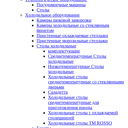
Посудомоечные машины
Столы
Xолодильное оборудование
Камеры шоковой заморозки
Камеры холодильные со стеклянным
фронтом
Пристенные охлаждаемые стеллажи
Пристенные морозильные стеллажи
Столы холодильные
комплектующие
Среднетемпературные Столы
холодильные
Низкотемпературные Столы
холодильные
Холодильные столы
среднетемпературные со стеклянными
дверьми
Саладетта
Холодильные столы
среднетемпературные для
приготовления пиццы
Холодильные столы с охлаждаемой
столешницей
Холодильные столы ТМ ROSSO