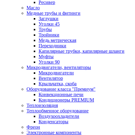
Ресивер
Масло
Медные трубы и фитинги
Заглушки
Уголки 45
Трубы
Тройники
Медь метрическая
Переходники
Капилярные трубки, капилярные шланги
Муфты
Уголки 90
Микродвигатели, вентиляторы
Микродвигатели
Вентилятор
Крыльчатка, скоба
Оборудование класса "Премиум"
Конвекционные печи
Кондиционеры PREMIUM
Теплоизоляция
Теплообменное оборудование
Воздухоохладители
Конденсаторы
Фреон
Электронные компоненты