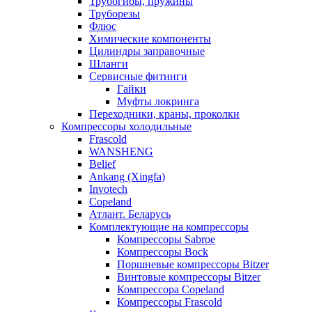
Трубогибы, пружины
Труборезы
Флюс
Химические компоненты
Цилиндры заправочные
Шланги
Сервисные фитинги
Гайки
Муфты локринга
Переходники, краны, проколки
Компрессоры холодильные
Frascold
WANSHENG
Belief
Ankang (Xingfa)
Invotech
Copeland
Атлант. Беларусь
Комплектующие на компрессоры
Компрессоры Sabroe
Компрессоры Bock
Поршневые компрессоры Bitzer
Винтовые компрессоры Bitzer
Компрессора Copeland
Компрессоры Frascold