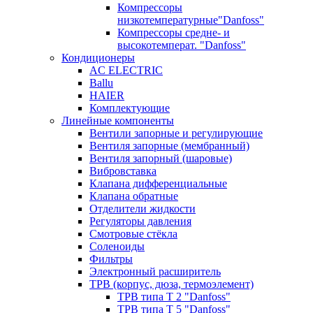
Компрессоры
низкотемпературные"Danfoss"
Компрессоры средне- и
высокотемперат. "Danfoss"
Кондиционеры
AC ELECTRIC
Ballu
HAIER
Комплектующие
Линейные компоненты
Вентили запорные и регулирующие
Вентиля запорные (мембранный)
Вентиля запорный (шаровые)
Вибровставка
Клапана дифференциальные
Клапана обратные
Отделители жидкости
Регуляторы давления
Смотровые стёкла
Соленоиды
Фильтры
Электронный расширитель
ТРВ (корпус, дюза, термоэлемент)
ТРВ типа Т 2 "Danfoss"
ТРВ типа Т 5 "Danfoss"