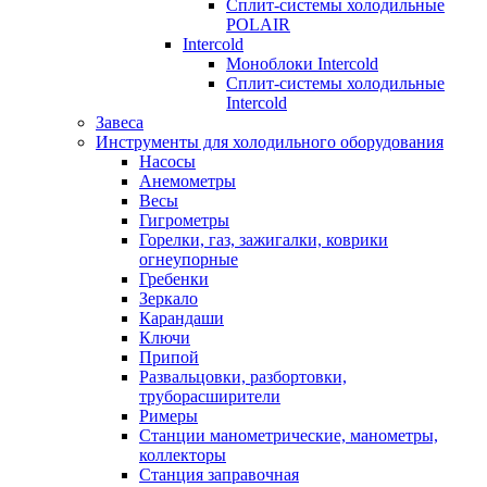
Сплит-системы холодильные
POLAIR
Intercold
Моноблоки Intercold
Сплит-системы холодильные
Intercold
Завеса
Инструменты для холодильного оборудования
Насосы
Анемометры
Весы
Гигрометры
Горелки, газ, зажигалки, коврики
огнеупорные
Гребенки
Зеркало
Карандаши
Ключи
Припой
Развальцовки, разбортовки,
труборасширители
Римеры
Станции манометрические, манометры,
коллекторы
Станция заправочная