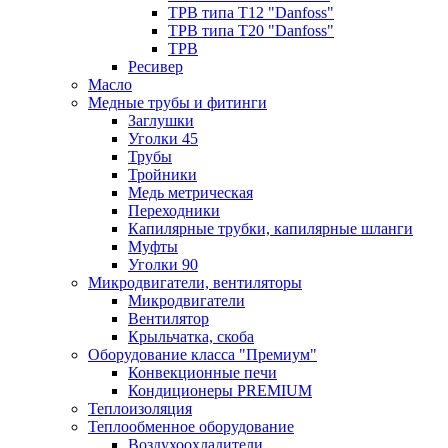
ТРВ типа Т12 "Danfoss"
ТРВ типа Т20 "Danfoss"
ТРВ
Ресивер
Масло
Медные трубы и фитинги
Заглушки
Уголки 45
Трубы
Тройники
Медь метрическая
Переходники
Капилярные трубки, капилярные шланги
Муфты
Уголки 90
Микродвигатели, вентиляторы
Микродвигатели
Вентилятор
Крыльчатка, скоба
Оборудование класса "Премиум"
Конвекционные печи
Кондиционеры PREMIUM
Теплоизоляция
Теплообменное оборудование
Воздухоохладители