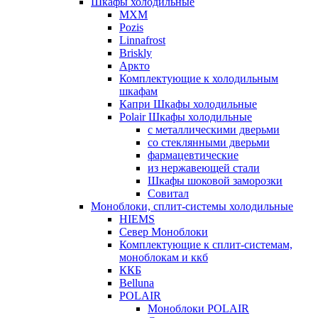
Шкафы холодильные
МХМ
Pozis
Linnafrost
Briskly
Аркто
Комплектующие к холодильным
шкафам
Капри Шкафы холодильные
Polair Шкафы холодильные
с металлическими дверьми
со стеклянными дверьми
фармацевтические
из нержавеющей стали
Шкафы шоковой заморозки
Совитал
Моноблоки, сплит-системы холодильные
HIEMS
Север Моноблоки
Комплектующие к сплит-системам,
моноблокам и ккб
ККБ
Belluna
POLAIR
Моноблоки POLAIR