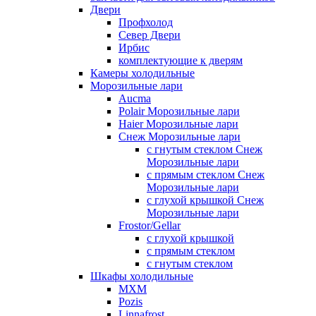
Двери
Профхолод
Север Двери
Ирбис
комплектующие к дверям
Камеры холодильные
Морозильные лари
Aucma
Polair Морозильные лари
Haier Морозильные лари
Снеж Морозильные лари
с гнутым стеклом Снеж
Морозильные лари
с прямым стеклом Снеж
Морозильные лари
с глухой крышкой Снеж
Морозильные лари
Frostor/Gellar
с глухой крышкой
с прямым стеклом
с гнутым стеклом
Шкафы холодильные
МХМ
Pozis
Linnafrost