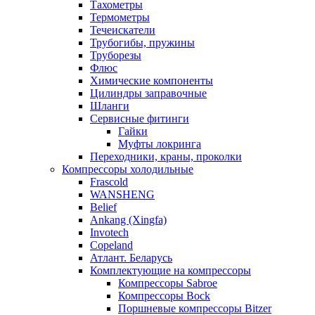
Тахометры
Термометры
Течеискатели
Трубогибы, пружины
Труборезы
Флюс
Химические компоненты
Цилиндры заправочные
Шланги
Сервисные фитинги
Гайки
Муфты локринга
Переходники, краны, проколки
Компрессоры холодильные
Frascold
WANSHENG
Belief
Ankang (Xingfa)
Invotech
Copeland
Атлант. Беларусь
Комплектующие на компрессоры
Компрессоры Sabroe
Компрессоры Bock
Поршневые компрессоры Bitzer