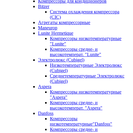
Компрессоры для кондиционеров
Bitzer
Система охлаждения компрессора
(CIC)
Агрегаты компрессорные
Maneurop
Lunite Hermetique
Компрессоры низкотемпературные
"Lunite"
Компрессоры средне- и
высокотемперат. "Lunite"
Электролюкс (Cubigel)
Низкотемпературные Электролюкс
(Cubigel)
Среднетемпературные Электролюкс
(Cubigel)
Aspera
Компрессоры низкотемпературные
"Aspera"
Компрессоры средне- и
высокотемперат. "Aspera"
Danfoss
Компрессоры
низкотемпературные"Danfoss"
Компрессоры средне- и