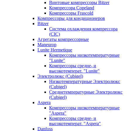
Винтовые компрессоры Bitzer
Компрессора Copeland
Компрессоры Frascold
Компрессоры для кондиционеров
Bitzer
Система охлаждения компрессора
(CIC)
Агрегаты компрессорные
Maneurop
Lunite Hermetique
Компрессоры низкотемпературные
"Lunite"
Компрессоры средне- и
высокотемперат. "Lunite"
Электролюкс (Cubigel)
Низкотемпературные Электролюкс
(Cubigel)
Среднетемпературные Электролюкс
(Cubigel)
Aspera
Компрессоры низкотемпературные
"Aspera"
Компрессоры средне- и
высокотемперат. "Aspera"
Danfoss