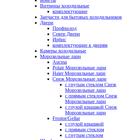
Бонеты
Витрины холодильные
комплектующие
Запчасти для бытовых холодильников
Двери
Профхолод
Север Двери
Ирбис
комплектующие к дверям
Камеры холодильные
Морозильные лари
Aucma
Polair Морозильные лари
Haier Морозильные лари
Снеж Морозильные лари
с гнутым стеклом Снеж
Морозильные лари
с прямым стеклом Снеж
Морозильные лари
с глухой крышкой Снеж
Морозильные лари
Frostor/Gellar
с глухой крышкой
с прямым стеклом
с гнутым стеклом